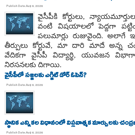
Publish Date:Aug 6, 2026
వైసీపీకి కోర్టులు, న్యాయమూర్త
వంటి విషయాలలో పెద్దగా పట్ట
పలుమార్లు రుజువైంది. అలాగే ఇప
తీర్పులు కోర్టువే, మా దారి మాదే అన్
వేదికగా వైసీపీ విద్యార్థి, యువజన విభాగాలు
నిరసనలకు దిగాయి.
వైసీపీలో సజ్జలకు ఎగ్జిట్ డోర్ ఓపెన్?
Publish Date:Aug 6, 2026
స్థానిక ఎన్నికల విధానంలో విప్లవాత్మక మార్పులకు చంద్
Publish Date:Aug 6, 2026