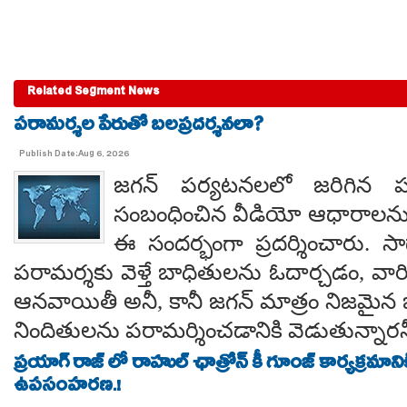
Related Segment News
పరామర్శల పేరుతో బలప్రదర్శనలా?
Publish Date:Aug 6, 2026
జగన్ పర్యటనలలో జరిగిన
సంబంధించిన వీడియో ఆధారాలన
ఈ సందర్భంగా ప్రదర్శించారు. 
పరామర్శకు వెళ్తే బాధితులను ఓదార్చడం, వా
ఆనవాయితీ అనీ, కానీ జగన్ మాత్రం నిజమైన 
నిందితులను పరామర్శించడానికి వెడుతున్నారన
ప్రయాగ్ రాజ్ లో రాహుల్ ఛాత్రోన్ కీ గూంజ్ కార్యక్రమాన
ఉపసంహరణ.!