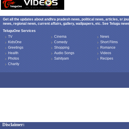
Get all the updates about andhra pradesh news, political news, articles, sr jo
news, regional news, current affairs, gallery, wallpapers, etc. See Telugu ne
TeluguOne Services
TV
Cinema
News
KidsOne
Comedy
Short Films
Greetings
Shopping
Romance
Health
Audio Songs
Videos
Photos
Sahityam
Recipes
Charity
Copyright © 2026 TeluguOne NEWS - All Rights Reserved
Disclaimer: