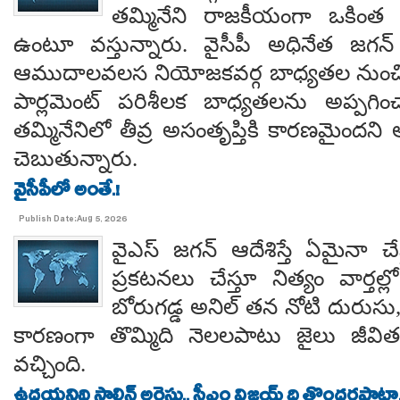
తమ్మినేని రాజకీయంగా ఒకింత ఇ
ఉంటూ వస్తున్నారు. వైసీపీ అధినేత జగన్ 
ఆముదాలవలస నియోజకవర్గ బాధ్యతల నుంచి తప
పార్లమెంట్ పరిశీలక బాధ్యతలను అప్పగి
తమ్మినేనిలో తీవ్ర అసంతృప్తికి కారణమైం
చెబుతున్నారు.
వైసీపీలో అంతే.!
Publish Date:Aug 5, 2026
వైఎస్ జగన్ ఆదేశిస్తే ఏమైనా 
ప్రకటనలు చేస్తూ నిత్యం వార్తల్
బోరుగడ్డ అనిల్ తన నోటి దురుసు
కారణంగా తొమ్మిది నెలలపాటు జైలు జీవి
వచ్చింది.
ఉదయనిథి స్టాలిన్ అరెస్టు.. సీఎం విజయ్ ది తొందరపాటా