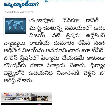
ఇమ్మెచ్యూరిటీయా?
Publish Date:Aug 5, 2026
తంజావూరు వేదికగా కావేరీ
మాట్లాడుతున్న సమయంలో ఉదయని
విజయ్, నటి త్రిషను ఉద్దేశించ
వ్యాఖ్యలు రాజకీయ దుమారం రేపిన సంగత
అధినేత విజయ్‌ను అవమానించారంటూ టీవీకే 
పోలీస్ స్టేషన్‌లో ఫిర్యాదు చేయడమే కాక
కమిషన్‌కు కూడా ఫిర్యాదు చేశారు. ఫిర్య
చెన్నైలోని ఉదయనిధి నివాసానికి వెళ్లి
అరెస్ట్ చేశారు.