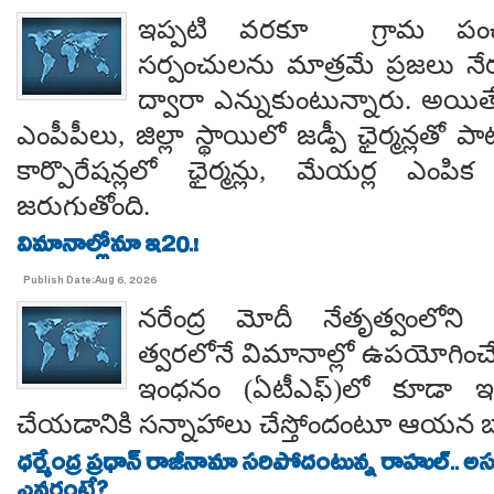
ఇప్పటి వరకూ గ్రామ పంచ
సర్పంచులను మాత్రమే ప్రజలు నేరుగ
ద్వారా ఎన్నుకుంటున్నారు. అయి
ఎంపీపీలు, జిల్లా స్థాయిలో జడ్పీ ఛైర్మన్లతో ప
కార్పొరేషన్లలో ఛైర్మన్లు, మేయర్ల ఎంపిక 
జరుగుతోంది.
విమానాల్లోనూ ఇ20.!
Publish Date:Aug 6, 2026
నరేంద్ర మోదీ నేతృత్వంలోని ఎ
త్వరలోనే విమానాల్లో ఉపయోగించే
ఇంధనం (ఏటీఎఫ్)లో కూడా ఇథ
చేయడానికి సన్నాహాలు చేస్తోందంటూ ఆయన బా
ధర్మేంద్ర ప్రధాన్ రాజీనామా సరిపోదంటున్న రాహుల్.. అ