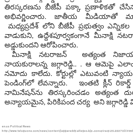
తిరస్కరణను బీజేపీ పక్కా ప్రణాళికతో చేస
అభివర్ణించారు. జాతీయ మీడియాతో మాట్లాడ
మధ్యప్రదేశ్ లోని బీజేపీ ప్రభుత్వం ఎన్నిక
వాడుకుని, ఉద్దేశపూర్వకంగానే మీనాక్షి నట
అడ్డుకుందని ఆరోపించారు.
మీనాక్షి నటరాజన్ అత్యంత నిజా
నాయకురాలన్న జగ్గారెడ్డి.. . ఆ ఆమెపై ఎలాంట
నమోదు కాలేదు. కోర్టుల్లో ఎటువంటి న్య
పెండింగ్‌లో లేవన్నారు. ఇంతటి క్లీన్ రికార
నామినేషన్‌ను తిరస్కరించడం అత్యంత దు
అన్యాయమైన, పిరికిపంద చర్య అని జగ్గారెడ్డి
en-us
Political News
http://www.teluguone.com/news/content/jaggareddy-alleges-bjp--conspiracy-25-222703.html