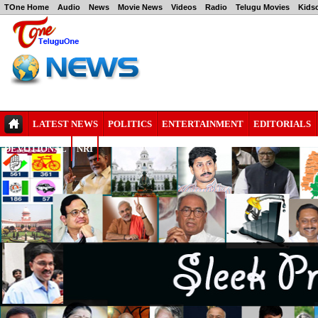
TOne Home
Audio
News
Movie News
Videos
Radio
Telugu Movies
Kids
LATEST NEWS
POLITICS
ENTERTAINMENT
EDITORIALS
DEVOTIONAL
NRI