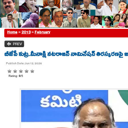
Home
»
2013
»
February
బీజేపీ కుట్ర..మీనాక్షి నటరాజన్ నామినేషన్ తిరస్కరణపై జగ్గా
Publish Date:Jun 12, 2026