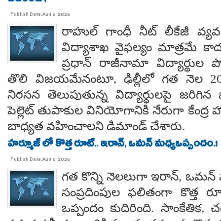
ఎవరంటే?
Publish Date:Aug 6, 2026
రాహుల్ గాంధీ నీట్ లీకేజీ వ్యవ
విద్యాశాఖ వైఫల్యం మాత్రమే కాదంట
ప్రధాన్ రాజీనామా విద్యార్థుల 
తొలి విజయమేనంటూ, ఢిల్లీలో గత నెల 
నిరసన తెలుపుతున్న విద్యార్థులపై జరిగిన ప
పెల్లెట్ తుపాకుల వినియోగానికి నేరుగా కేంద్ర
బాధ్యత వహించాలని డిమాండ్ చేశారు.
హర్మూజ్ లో కొత్త రూట్.. ఇరాన్, ఒమన్ మధ్యఒప్పందం.!
Publish Date:Aug 5, 2026
గత కొన్ని నెలలుగా ఇరాన్, ఒమన్
సంప్రదింపుల ఫలితంగా కొత్త ర
ఒప్పందం కుదిరింది. సాంకేతిక, చట