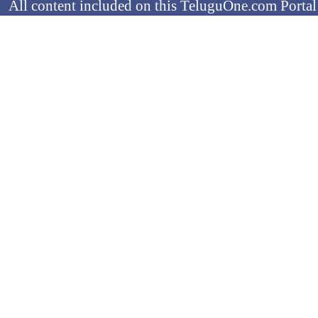
All content included on this TeluguOne.com Portal 
audio clips, is the property of ObjectOne Informati
by copyright laws. The collection, arrangement and 
channels is the exclusive property of ObjectOne In
protected copyright laws.
You may not copy, reproduce, distribute, p
transmit, or in any other way exploit any
ObjectOne Information Systems Ltd or our