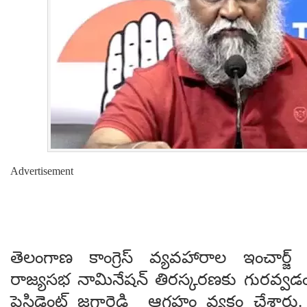
Advertisement
తెలంగాణ కాంగ్రెస్ వ్యవహారాల ఇంచార్జ్ 
రాజ్యసభ నామినేషన్ తిరస్కరణకు గురవ్వడంపై
ప్రెసిడెంట్ జగ్గారెడ్డి ఆగ్రహం వ్యక్తం చేశ