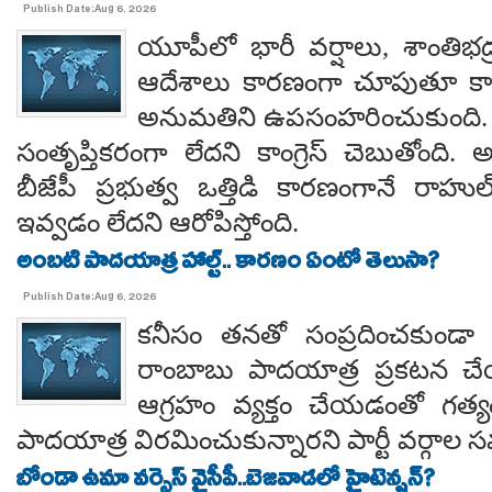
Publish Date:Aug 6, 2026
యూపీలో భారీ వర్షాలు, శాంతిభద్రత
ఆదేశాలు కారణంగా చూపుతూ కాయస
అనుమతిని ఉపసంహరించుకుంది
సంతృప్తికరంగా లేదని కాంగ్రెస్ చెబుతోంది.
బీజేపీ ప్రభుత్వ ఒత్తిడి కారణంగానే రా
ఇవ్వడం లేదని ఆరోపిస్తోంది.
అంబటి పాదయాత్ర హాల్ట్.. కారణం ఏంటో తెలుసా?
Publish Date:Aug 6, 2026
కనీసం తనతో సంప్రదించకుండా 
రాంబాబు పాదయాత్ర ప్రకటన చే
ఆగ్రహం వ్యక్తం చేయడంతో గత్
పాదయాత్ర విరమించుకున్నారని పార్టీ వర్గాల
బోండా ఉమా వర్సెస్ వైసీపీ..బెజవాడలో హైటెన్షన్?