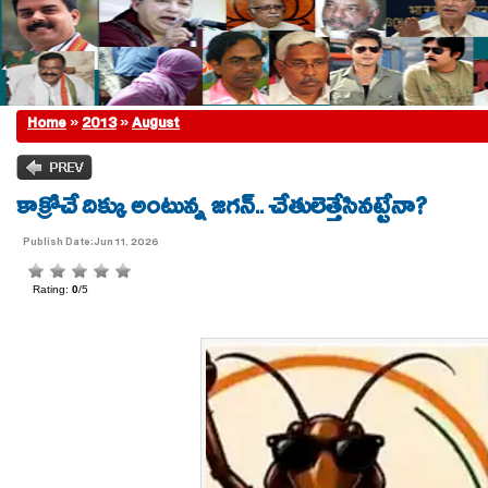
Home
»
2013
»
August
కాక్రోచే దిక్కు అంటున్న జగన్.. చేతులెత్తేసినట్టేనా?
Publish Date:Jun 11, 2026