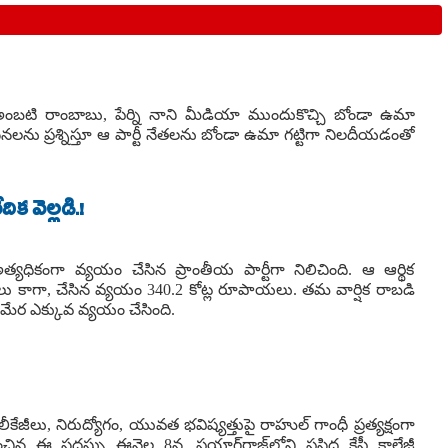
ు అంబటి రాంబాబు, పేర్ని నాని మీడియా ముందుకొచ్చి బోండా ఉమా
నలను ప్రశ్నిస్తూ ఆ పార్టీ నేతలను బోండా ఉమా గట్టిగా నిలదీయడంతో
క వెల్లడి.!
అత్యధికంగా వ్యయం చేసిన ప్రాంతీయ పార్టీగా నిలిచింది. ఆ ఆర్థిక
 కాగా, చేసిన వ్యయం 340.2 కోట్ల రూపాయలు. తమ వార్షిక రాబడి
మేర ఎక్కువ వ్యయం చేసింది.
రాల లీకేజీలు, నిరుద్యోగం, యువత భవిష్యత్తుపై రాహుల్ గాంధీ ప్రత్యక్షంగా
ంచిన ఈ సదస్సు ఈనెల 8న. ప్రయాగ్‌రాజ్‌లోని ప్రసిద్ధ కేపీ కాలేజీ