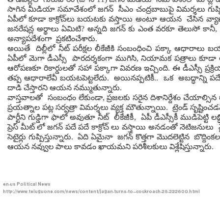
సాగిన మీడియా సమావేశంలో జగన్ సీఎం చంద్రబాబుపై విమర్శలు గుప్పిం
ఏపీలో కూడా కాక్రోచ్‌లు బయటకు వస్తాయి అంటూ ఆయన చేసిన వ్యాఖ్యల
జనరేషన్ల అర్థాలు ఏమిటి? అన్నది జగన్ కు ఎంత వరకూ తెలుసో కానీ, 
అన్యాపదేశంగా ప్రకటించేశారు.
అయితే దిల్లీలో నీట్ పరీక్షల లీకేజీకి సంబంధించి పక్కా ఆధారాల
ఏపీలో మెగా డీఎస్సీ పారదర్శకంగా ముగిసి, నియామక పత్రాలు కూడా అభ్
ఆరోపణకూ రికార్డులతో సహా పక్కాగా వివరణ ఇచ్చింది. ఈ డీఎస్సీ ప్ర
తప్ప ఆధారాలేవీ బయటపెట్టలేదు. అయినప్పటికీ.. ఒక అబద్ధాన్ని పదే ప
దాడి చేస్తారని ఆయన నమ్ముతున్నారు.
వాస్తవాలతో సంబంధం లేకుండా, ప్రజలకు సరైన దిశానిర్దేశం చేయాల్సి
ప్రయత్నాల పట్ల సర్వత్రా విమర్శలు వ్యక్త మౌతున్నాయి. ట్రెండ్ సృష్ట
పార్టీని గుడ్డిగా ఫాలో అవుతూ నీట్ లీకేజీకీ, ఏపీ డీఎస్సీకీ ముడిపె
ప్రెస్ మీట్ లో జగన్ పదే పదే కాక్రోచ్ లు వస్తాయి అనడంతో నెటిజనులు వైస
సెటైర్లు గుప్పిస్తున్నారు. ఏది ఏమైనా జగన్ కొత్తగా మొదలెట్టిన బొ
ఆయన నవ్వుల పాలు కావడం ఖాయమని పరిశీలకులు విశ్లేషిస్తున్నారు.
en-us
Political News
http://www.teluguone.com/news/content/jagan-turns-to---cockroach-25-222600.html