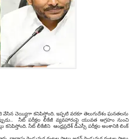
ె వేసిన చెయ్యిగా కనిపిస్తోంది. ఇప్పటి వరకూ తెలుగుదేశం ఘనతలను
ఇప్పుడు.. నీట్ పరీక్షల లీకేజీ వ్యవహారంపై యువత ఆగ్రహం నుంచి
లు కనిపిస్తోంది. నీట్ లీకేజీని ఆంధ్రప్రదేశ్ డీఎస్సీ పరీక్షల అంశానికి లింక్
డారు. దాదాపు రెండున్నర గంటల పాటు జగన్ రెండున్నర గంటల పాటు