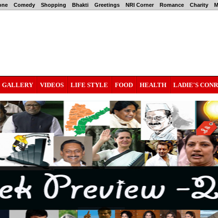
one
Comedy
Shopping
Bhakti
Greetings
NRI Corner
Romance
Charity
M
GALLERY
VIDEOS
LIFE STYLE
FOOD
HEALTH
LADIE'S CON