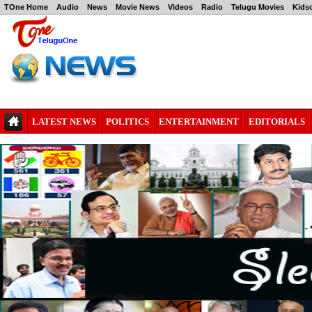
TOne Home
Audio
News
Movie News
Videos
Radio
Telugu Movies
Kids
LATEST NEWS
POLITICS
ENTERTAINMENT
EDITORIALS