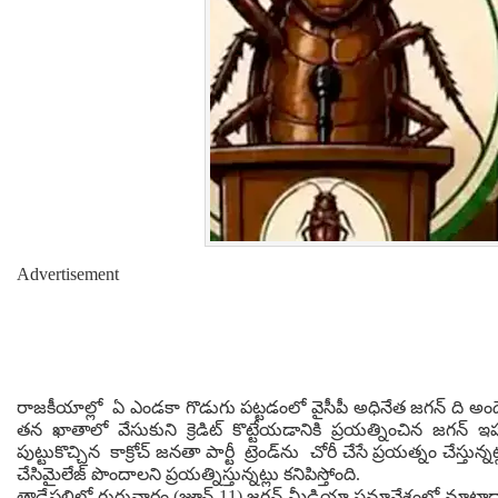
Advertisement
రాజకీయాల్లో ఏ ఎండకా గొడుగు పట్టడంలో వైసీపీ అధినేత జగన్ ది అంద
తన ఖాతాలో వేసుకుని క్రెడిట్ కొట్టేయడానికి ప్రయత్నించిన జగన్ 
పుట్టుకొచ్చిన కాక్రోచ్ జనతా పార్టీ ట్రెండ్‌ను చోరీ చేసే ప్రయత్నం చేస్తున్నట్
చేసిమైలేజ్ పొందాలని ప్రయత్నిస్తున్నట్లు కనిపిస్తోంది.
తాడేపల్లిలో గురువారం (జూన్ 11) జగన్ మీడియా సమావేశంలో మాట్లా