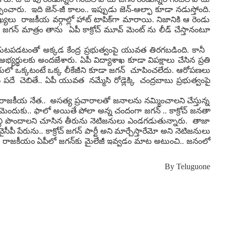
చారు. ఇది జెన్-జీ కాలం.. ఇప్పుడు జెన్-ఆల్ఫా కూడా నడుస్తోంది.
ు రాజకీయ వర్గాల్లో హాట్ టాపిక్‌గా మారాయి. నిజానికి ఆ రెండు
జగన్ మాత్రం తాను ఏపీ కాక్రోచ్ మూవ్ మెంట్ ను లీడ్ చేస్తానంటూ
ు బయటపడటంతో అక్కడ కేంద్ర ప్రభుత్వంపై యువత తిరగబడింది. కానీ
యర్థులకు అందజేశారు. ఏపీ విద్యాశాఖ కూడా విపక్షాలు చేసిన ప్రతి
క్రియలో ఒక్కటంటే ఒక్క లీకేజీని కూడా జగన్ చూపించలేదు. ఆరోపణలు
దే చెబితే.. ఏపీ యువత నమ్మేసి రోడ్లెక్కి చంద్రబాబు ప్రభుత్వంపై
న రాజకీయ నేత.. అసత్య ప్రచారాలతో జనాలను నమ్మించాలని చేస్తున్న
ించడమెందుకు.. ఫాలో అయితే పోలా అన్న చందంగా జగన్ .. కాక్రోచ్ జనతా
ట్టి లబ్ధి పొందాలని చూసిన తీరును నెటిజనులు ఎండగడుతున్నారు. తాజా
ీపీ పేరును.. కాక్రోచ్ జగన్ పార్టీ అని మార్చేస్తారేమో అని నెటిజనులు
ద్దింకల రాజకీయం ఏపీలో జగన్‌కు మైలేజీ ఇవ్వడం మాట అటుంచి.. జనంలో
By
Teluguone