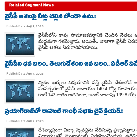
Related Segment News
వైసీపీ ఆశలపై నీళ్లు చల్లిన బోండా ఉమ.!
Publish Date:Aug 7, 2026
వైసీపీలోని కాపు సామాజికవర్గానికి చెందిన నేతల
మద్దతుగా గళమెత్తారు. అయితే.. తాజాగా వైసీపీ నిరస
వైసీపీ ఆశలు నీరుగారిపోయాయి.
వైసీపీది ధన బలం.. తెలుగుదేశంది జన బలం.. ఏడీఆర్ నివేది
Publish Date:Aug 7, 2026
న్నికల ఖర్చుల విషయానికి వస్తే వైసీపీ దేశంలోనే 
సంవత్సరంలో వైసీపీ ఆదాయం 140.4 కోట్ల రూపాయలు
కంటే 142 శాతం అదనంగా, అంటే దాదాపు 199.8 కోట్ల 
ప్రయాగ్‌రాజ్‌లో రాహుల్ గాంధీ సభకు లైన్ క్లియర్.!
Publish Date:Aug 7, 2026
దేశవ్యాప్తంగా విద్యా వ్యవస్థను వేధిస్తున్న ప్రశ్నాపత్
విద్యార్థులతో ముఖాముఖి నిర్వహించేందుకు ఉద్దేశి