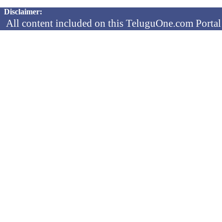
Copyright © 2026 TeluguOne NEWS - All Rights Reserved
Disclaimer:
All content included on this TeluguOne.com Portal 
audio clips, is the property of ObjectOne Informati
by copyright laws. The collection, arrangement and 
channels is the exclusive property of ObjectOne In
protected copyright laws.
You may not copy, reproduce, distribute, p
transmit, or in any other way exploit any
ObjectOne Information Systems Ltd or our