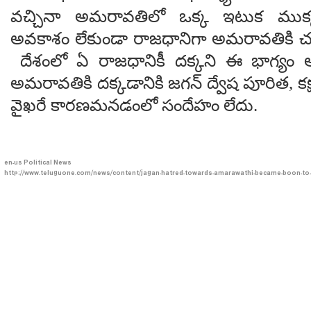
వచ్చినా అమరావతిలో ఒక్క ఇటుక ముక్
అవకాశం లేకుండా రాజధానిగా అమరావతికి చట్
దేశంలో ఏ రాజధానికీ దక్కని ఈ భాగ్యం ఆంధ
అమరావతికి దక్కడానికి జగన్ ద్వేష పూరిత, క
వైఖరే కారణమనడంలో సందేహం లేదు.
en-us
Political News
http://www.teluguone.com/news/content/jagan-hatred-towards-amarawathi-became-boon-to-