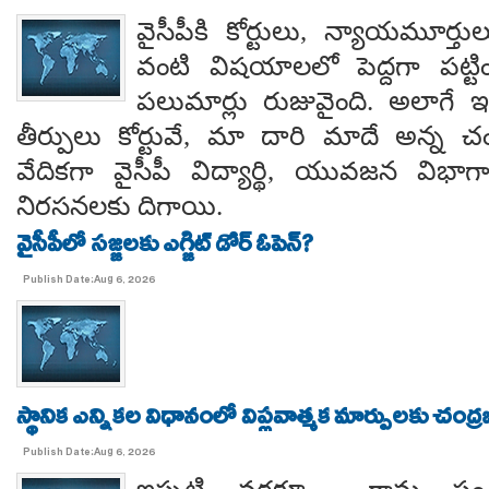
వైసీపీకి కోర్టులు, న్యాయమూర్త
వంటి విషయాలలో పెద్దగా పట్ట
పలుమార్లు రుజువైంది. అలాగే ఇప
తీర్పులు కోర్టువే, మా దారి మాదే అన్
వేదికగా వైసీపీ విద్యార్థి, యువజన విభాగాలు
నిరసనలకు దిగాయి.
వైసీపీలో సజ్జలకు ఎగ్జిట్ డోర్ ఓపెన్?
Publish Date:Aug 6, 2026
స్థానిక ఎన్నికల విధానంలో విప్లవాత్మక మార్పులకు చంద్
Publish Date:Aug 6, 2026