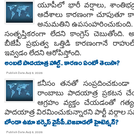
యూపీలో భారీ వర్షాలు, శాంతిభద్రత
ఆదేశాలు కారణంగా చూపుతూ కాయస
అనుమతిని ఉపసంహరించుకుంది
సంతృప్తికరంగా లేదని కాంగ్రెస్ చెబుతోంది.
బీజేపీ ప్రభుత్వ ఒత్తిడి కారణంగానే రా
ఇవ్వడం లేదని ఆరోపిస్తోంది.
అంబటి పాదయాత్ర హాల్ట్.. కారణం ఏంటో తెలుసా?
Publish Date:Aug 6, 2026
కనీసం తనతో సంప్రదించకుండా 
రాంబాబు పాదయాత్ర ప్రకటన చే
ఆగ్రహం వ్యక్తం చేయడంతో గత్
పాదయాత్ర విరమించుకున్నారని పార్టీ వర్గాల
బోండా ఉమా వర్సెస్ వైసీపీ..బెజవాడలో హైటెన్షన్?
Publish Date:Aug 6, 2026