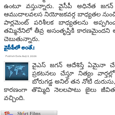
ఉంటూ వస్తున్నారు. వైసీపీ అధినేత జగన్ 
ఆముదాలవలస నియోజకవర్గ బాధ్యతల నుంచి తప
పార్లమెంట్ పరిశీలక బాధ్యతలను అప్పగి
తమ్మినేనిలో తీవ్ర అసంతృప్తికి కారణమైం
చెబుతున్నారు.
వైసీపీలో అంతే.!
Publish Date:Aug 5, 2026
వైఎస్ జగన్ ఆదేశిస్తే ఏమైనా 
ప్రకటనలు చేస్తూ నిత్యం వార్తల్
బోరుగడ్డ అనిల్ తన నోటి దురుసు
కారణంగా తొమ్మిది నెలలపాటు జైలు జీవి
వచ్చింది.