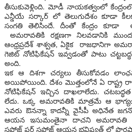
తీసుకువెళ్లింది. మోడీ నాయకత్వంలో కేంద్ర
ఎన్డీయే సర్కార్ లో తెలుగుదేశం కూడా కీ
సంగతి తెలిసిందే. దీంతో కేంద్రం కూడా
అమరావతికి రక్షణగా నిలవడానికి ముందుక
ఆంధ్రప్రదేశ్ శాశ్వత, ఏకైక రాజధానిగా అమరా
గెజిట్ నోటిఫికేషన్ ఇవ్వడంతో పాటు చట్టబద్ధ
అంది.
ఇక ఆ దిశగా చర్యలు తీసుకోవడం లాంఛ
అయిపోయింది. దేశం మొత్తంలోనే ఏ రాష్ట్ర రా
నోటిఫికేషన్ ఇచ్చిన దాఖలాలేదు. చటబద్ధత క
లేదు. ఒక్క అమరావతికి మాత్రమే ఆ భాగ్యం
ఎవరు ఔనన్నా కాదన్నీ వైసీపీ అధినేత జగన్మ
ఆయన ఇసుమంతైనా దాచని అమరావతి ద్
సపోజ్ ఫర్ సపోజ్ ఆయన భవిష్యత్ లో పొరప