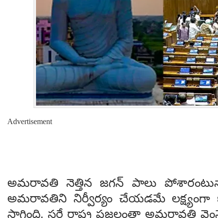
Advertisement
అమరావతి నెత్తిన జగన్ పాలు పోశారంటున్
అమరావతిని నిర్వీర్యం చేయడమే లక్ష్యంగా
సాగింది. సరే రాష్ట్ర ప్రజలంతా అమరావతి వెం