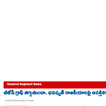
Related Segment News
బీజేపీ గ్రాఫ్ తగ్గుతుందా.. భవిష్యత్ రాజకీయాలపై ఆసక్తికర 
Publish Date:Aug 6, 2026