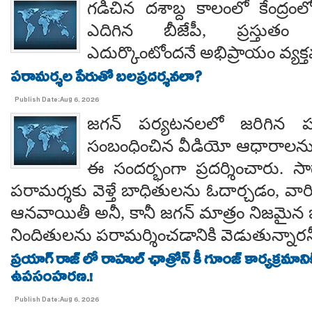
గడిచిన దశాబ్ద కాలంలో కేంద్రంలో 
ఎదిగిన బీజేపీ, ప్రస్తుతం 
ఎదుర్కొంటోందనే అభిప్రాయం వ్యక్
పరామర్శల పేరుతో బలప్రదర్శనలా?
Publish Date:Aug 6, 2026
జగన్ పర్యటనలలో జరిగిన
సంబంధించిన వీడియో ఆధారాలన
ఈ సందర్భంగా ప్రదర్శించారు. 
పరామర్శకు వెళ్తే బాధితులను ఓదార్చడం, వా
ఆనవాయితీ అనీ, కానీ జగన్ మాత్రం నిజమైన 
నిందితులను పరామర్శించడానికి వెడుతున్నారన
ప్రయాగ్ రాజ్ లో రాహుల్ ఛాత్రోన్ కీ గూంజ్ కార్యక్రమాన
ఉపసంహరణ.!
Publish Date:Aug 6, 2026