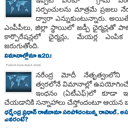
ఇప్పటి వరకూ గ్రామ పంచ
సర్పంచులను మాత్రమే ప్రజలు నేరుగ
ద్వారా ఎన్నుకుంటున్నారు. అయి
ఎంపీపీలు, జిల్లా స్థాయిలో జడ్పీ ఛైర్మన్లతో ప
కార్పొరేషన్లలో ఛైర్మన్లు, మేయర్ల ఎంపిక 
జరుగుతోంది.
విమానాల్లోనూ ఇ20.!
Publish Date:Aug 6, 2026
నరేంద్ర మోదీ నేతృత్వంలోని ఎ
త్వరలోనే విమానాల్లో ఉపయోగించే
ఇంధనం (ఏటీఎఫ్)లో కూడా ఇథ
చేయడానికి సన్నాహాలు చేస్తోందంటూ ఆయన బా
ధర్మేంద్ర ప్రధాన్ రాజీనామా సరిపోదంటున్న రాహుల్.. అ
ఎవరంటే?