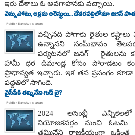
ఇరు దేశాలు ఓ అవగాహనకు వచ్చాయి.
వెన్నుపోటు, అక్రమ అరెస్టులు... దేవరపల్లిలోనూ జగన్ పాత
Publish Date:Aug 5, 2026
వచ్చినది పోగాకు రైతుల కష్టాలు 
ఉన్నానని సంఘీభావం తె
పర్యటనలో జనగ్ రైతులను కల
హామీ ధర డిమాండ్ల కోసం పోరాడటం కంటే
ప్రాధాన్యత ఇచ్చారు. ఇక తన ప్రసంగం కూడా 
పద్ధతిలో సాగింది.
వైసీపీకి తమ్మినేని గుడ్ బై?
Publish Date:Aug 5, 2026
2024 అసెంబ్లీ ఎన్నిక
నియోజకవర్గం నుంచి ఓటమి ప
తమ్మినేని రాజకీయంగా ఒకింత ఇ