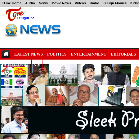
TOne Home
Audio
News
Movie News
Videos
Radio
Telugu Movies
Kids
LATEST NEWS
POLITICS
ENTERTAINMENT
EDITORIALS
DEVOTIONAL
NRI