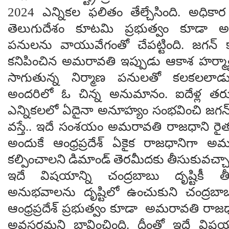
2024 ఎన్నికల ఫలితం తేల్చేసింది. అధికార 
తెలుగుదేశం కూటమి ప్రభుత్వం కూడా 
పనులను వాయువేగంతో చేపట్టింది. జగన్ 
కనిపించిన అమరావతి ఇప్పుడు ఆకాశ హర్మ్య
సాగుతున్న నిర్మాణ పనులతో కలకలలాడ
అందరిలో ఓ చిన్న అనుమానం. ఐదేళ్ల త
ఎన్నికలలో ఏదైనా అనూహ్యం సంభవించి జగన్ 
వస్తే.. ఇదే సంశయం అమరావతి రాజధాని రైత
అందుకే ఆంధ్రప్రదేశ్ ఏకైక రాజధానిగా అమ
కల్పించాలని డిమాండ్ తెరమీదకు తీసుకువచ్చా
ఇదే విషయాన్ని చంద్రబాబు దృష్టికీ తీ
అనుభవాలను దృష్టిలో ఉంచుకుని చంద్రబా
ఆంధ్రప్రదేశ్ ప్రభుత్వం కూడా అమరావతి రాజధ
అవసరమని భావించింది. దీంతో ఇదే విషయాన్ని