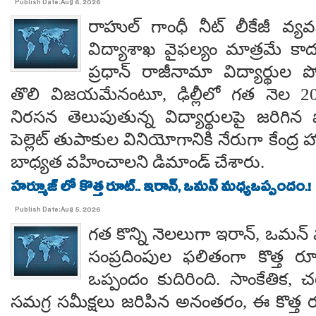
Publish Date:Aug 6, 2026
రాహుల్ గాంధీ నీట్ లీకేజీ వ్యవ
విద్యాశాఖ వైఫల్యం మాత్రమే కాదంట
ప్రధాన్ రాజీనామా విద్యార్థుల 
తొలి విజయమేనంటూ, ఢిల్లీలో గత నెల 
నిరసన తెలుపుతున్న విద్యార్థులపై జరిగిన ప
పెల్లెట్ తుపాకుల వినియోగానికి నేరుగా కేంద్ర
బాధ్యత వహించాలని డిమాండ్ చేశారు.
హర్మూజ్ లో కొత్త రూట్.. ఇరాన్, ఒమన్ మధ్యఒప్పందం.!
Publish Date:Aug 5, 2026
గత కొన్ని నెలలుగా ఇరాన్, ఒమన్
సంప్రదింపుల ఫలితంగా కొత్త ర
ఒప్పందం కుదిరింది. సాంకేతిక, చట
సమగ్ర సమీక్షలు జరిపిన అనంతరం, ఈ కొత్త 