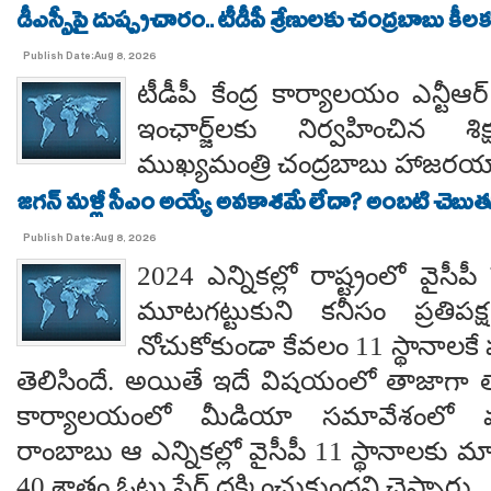
డీఎస్సీపై దుష్ప్రచారం.. టీడీపీ శ్రేణులకు చంద్రబాబు కీ
Publish Date:Aug 8, 2026
టీడీపీ కేంద్ర కార్యాలయం ఎన్టీ
ఇంఛార్జ్‌లకు నిర్వహించిన శ
ముఖ్యమంత్రి చంద్రబాబు హాజరయ్
జగన్ మళ్లీ సీఎం అయ్యే అవకాశమే లేదా? అంబటి చెబుతు
Publish Date:Aug 8, 2026
2024 ఎన్నికల్లో రాష్ట్రంలో వైస
మూటగట్టుకుని కనీసం ప్రతిప
నోచుకోకుండా కేవలం 11 స్థానాలక
తెలిసిందే. అయితే ఇదే విషయంలో తాజాగా తాడేప
కార్యాలయంలో మీడియా సమావేశంలో మ
రాంబాబు ఆ ఎన్నికల్లో వైసీపీ 11 స్థానాలకు 
40 శాతం ఓటు షేర్ దక్కించుకుందని చెప్పారు.