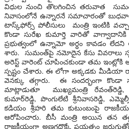
విధుల నుంచి తొలగించిన తరువాత సుమంత్
నివాసంలోనే ఉన్నారనే సమాచారంతో బుధవా
టాస్క్‌ఫోర్స్ పోలీసులు మంత్రి ఇంటికి వచ
కొండా సురేఖ కుమార్తె వారితో వాగ్వాదాని
ప్రభుత్వంలో ఉన్నామో అర్ధం కావడం లేదని ఆ
శారు. సుమంత్‌పై నమోదైన కేసు వివరాలు స్ప
అరెస్ట్ వారెంట్ చూపించకుండా తమ ఇంట్లోకి
స్పష్టం చేశారు. ఈ లోగా అక్కడకు మీడియా
వెనక్కు తగ్గారు. ఈ సందర్భంగా కొండా 
మాట్లాడుతూ ముఖ్యమంత్రి రేవంత్‌రెడ్డి,
కుమార్‌రెడ్డి, పొంగులేటి శ్రీనివాసరెడ్డి, ఎమ్మెల్
కడియం శ్రీహరి తమ కుటుంబంపై రాజకీయ కుట
ఆరోపించారు. బీసీ మంత్రి అయిన తన తల్
రాజకీయంగా అణగదొక్కే ప్రయత్నం జరుగుతోం