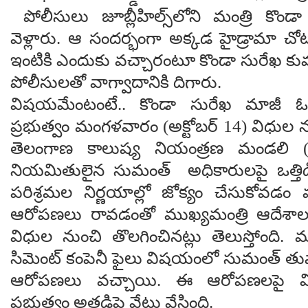
పోలీసులు జూబ్లీహిల్స్‌లోని మంత్రి కొండా
వెళ్లారు. ఆ సందర్భంగా అక్కడ హైడ్రామా చ
ఇంటికి ఎందుకు వచ్చారంటూ కొండా సురేఖ కుమా
పోలీసులతో వాగ్వాదానికి దిగారు.
విషయమేంటంటే.. కొండా సురేఖ మాజీ ఓ
ప్రభుత్వం మంగళవారం (అక్టోబర్ 14) విధుల 
తెలంగాణ కాలుష్య నియంత్రణ మండలి (పీస
నియమితులైన సుమంత్‌ అధికారులపై ఒత్తిడ
పరిశ్రమల నిర్ణయాల్లో జోక్యం చేసుకోవడం వ
ఆరోపణలు రావడంతో ముఖ్యమంత్రి ఆదేశ
విధుల నుంచి తొలగించినట్లు తెలుస్తోంది.
సిమెంట్ కంపెనీ ఫైలు విషయంలో సుమంత్ తుపా
ఆరోపణలు వచ్చాయి. ఈ ఆరోపణలపై 
ప్రభుత్వం అతడిపై వేటు వేసింది.