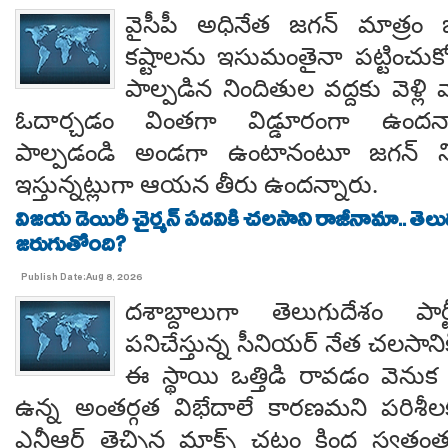
వైసీపీ అధినేత జగన్ మాత్రం 
కష్టాలను ఇసుమంతైనా పట్టించుక
పాల్పడిన నిందితుల వద్దకు వెళ్లి వ
ఓదార్చడం వింతగా విడ్డూరంగా ఉందన్
పాల్పడండి అండగా ఉంటానంటూ జగన్ ని
ఇస్తున్నట్లుగా ఆయన తీరు ఉందన్నారు.
విజయ డెయిరీ చైర్మన్ పదవికి చలసాని రాజీనామా.. తె
జరుగుతోంది?
Publish Date:Aug 8, 2026
దశాబ్దాలుగా తెలుగుదేశం పార్
పనిచేస్తున్న సీనియర్ నేత చలసానిక
ఈ స్థాయి ఒత్తిడి రావడం వెనుక కృష
ఉన్న అంతర్గత విభేదాలే కారణమని పరిశీల
ఎన్టీఆర్ తెచ్చిన మాక్స్ చట్టం కింద స్వతంత