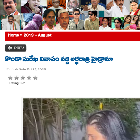
Home
»
2013
»
August
కొండా సురేఖ నివాసం వద్ద అర్థరాత్రి హైడ్రామా
Publish Date:Oct 15, 2025