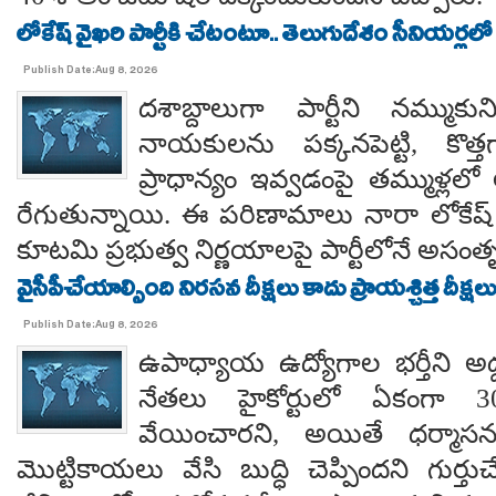
లోకేష్ వైఖరి పార్టీకి చేటంటూ.. తెలుగుదేశం సీనియర్లలో
Publish Date:Aug 8, 2026
దశాబ్దాలుగా పార్టీని నమ్ముక
నాయకులను పక్కనపెట్టి, కొత్త
ప్రాధాన్యం ఇవ్వడంపై తమ్ముళ్లలో
రేగుతున్నాయి. ఈ పరిణామాలు నారా లోకేష్
కూటమి ప్రభుత్వ నిర్ణయాలపై పార్టీలోనే అసంతృప్
వైసీపీచేయాల్సింది నిరసన దీక్షలు కాదు ప్రాయశ్చిత్త దీక్షలు.. కో
Publish Date:Aug 8, 2026
ఉపాధ్యాయ ఉద్యోగాల భర్తీని అడ్
నేతలు హైకోర్టులో ఏకంగా 30
వేయించారని, అయితే ధర్మాసనం
మొట్టికాయలు వేసి బుద్ధి చెప్పిందని గుర్తుచ