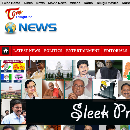
TOne Home
Audio
News
Movie News
Videos
Radio
Telugu Movies
Kids
LATEST NEWS
POLITICS
ENTERTAINMENT
EDITORIALS
DEVOTIONAL
NRI