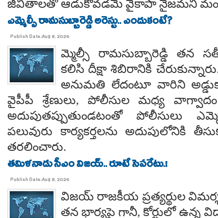
జీవితాలతో ఆడుకోవడమే వైకాపా నైజమని మండ
ఎమ్మెల్సీ రామసుబ్బారెడ్డి అరెస్టు.. ఎందుకంటే?
Publish Date:Aug 8, 2026
మ్మెల్సీ రామసుబ్బారెడ్డి తన 
కలిసి దీక్షా శిబిరానికి చేరుకున్న
అనుమతి లేదంటూ వారిని అడ్డు
వైపీపీ శ్రేణులు, పోలీసుల మధ్య వాగ్వాదం జ
అదుపుతప్పుతుండటంతో పోలీసులు ఎమ్మ
పలువురు కార్యకర్తలను అదుపులోనికి తీసు
తరలించారు.
తమిళనాడు సీఎం విజయ్.. రూటే సెపరేటు.!
Publish Date:Aug 8, 2026
విజయ్ రాజకీయ ప్రత్యర్థుల విమర్
తన భార్యపై గానీ, కోర్టులో ఉన్న విడ