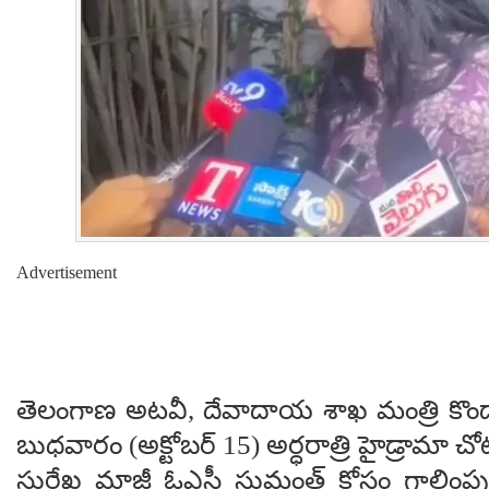
Advertisement
తెలంగాణ అటవీ, దేవాదాయ శాఖ మంత్రి కొండ
బుధవారం (అక్టోబర్ 15) అర్ధరాత్రి హైడ్రామా చో
సురేఖ మాజీ ఓఎస్డీ సుమంత్ కోసం గాలింప