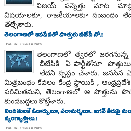
విజయ్ పన్నెత్తు మాట మాట్లా
విషయాలకూ, రాజకీయాలకూ సంబంధం లేదన
తేల్చేశారు.
తెలంగాణలో జనసేనతో పొత్తుకు బీజేపీ నో.!
Publish Date:Aug 8, 2026
తెలంగాణలో త్వరలో జరగనున్న స
బీజేపీకి ఏ పార్టీతోనూ పొత్తుల
లేదని స్పష్టం చేశారు. జనసేన ప
మిత్రబంధం కేవలం కేంద్ర స్థాయికి , ఆంధ్రప్రదేశ్
పరిమితమని, తెలంగాణలో ఆ పొత్తును పొడిగిం
కుండబద్దలు కొట్టేశారు.
నిందితులకే ఓదార్పులూ, పరామర్శలూ.. జగన్ తీరుపై మం
వ్యంగ్యాస్త్రాలు.!
Publish Date:Aug 8, 2026