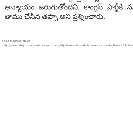
అన్యాయం జరుగుతోందని, కాంగ్రెస్ పార్టీక
తాము చేసిన తప్పా అని ప్రశ్నించారు.
en-us
Political News
http://www.teluguone.com/news/content/hig-drama-at-minister-konda-surekha-house-39-20