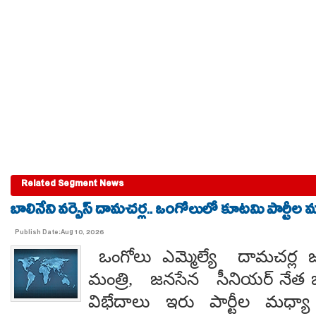
Related Segment News
బాలినేని వర్సెస్ దామచర్ల.. ఒంగోలులో కూటమి పార్టీల మధ్
Publish Date:Aug 10, 2026
ఒంగోలు ఎమ్మెల్యే దామచర్ల జన
మంత్రి, జనసేన సీనియర్ నేత బాలిన
విభేదాలు ఇరు పార్టీల మధ్య