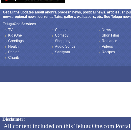
Get all the updates about andhra pradesh news, political news, articles, sr jo
news, regional news, current affairs, gallery, wallpapers, etc. See Telugu ne
TeluguOne Services
TV
Cinema
News
KidsOne
Comedy
Short Films
Greetings
Shopping
Romance
Health
Audio Songs
Videos
Photos
Sahityam
Recipes
Charity
Copyright © 2026 TeluguOne NEWS - All Rights Reserved
Disclaimer:
All content included on this TeluguOne.com Portal 