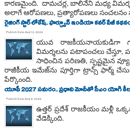
కారణమైంది. దామచర్ల, బాలినేని మధ్య విమర్శల
అలాగే ఆరోపణలు, ప్రత్యారోపణలు సంచలనం సృష
రైజింగ్ స్టార్ లోకేష్.. ఫార్చ్యూన్ ఇండియా కవర్ పేజీ కథనం
Publish Date:Aug 10, 2026
యువ రాజకీయనాయకుడిగా గత
విమర్శలను పటాపంచలు చేస్తూ, పర
సాధించిన పరిణతి, స్పష్టమైన 
రాజీకీయ ఇమేజ్‌ను పూర్తిగా ట్రాన్స్ ఫార్మ్ చ
పేర్కొంంది.
యూపీ 2027 సమరం.. ప్రధాని మోదీతో సీఎం యోగి కీలక 
Publish Date:Aug 8, 2026
ఉత్తర్ ప్రదేశ్ రాజకీయం మళ్లీ ఒక్క
వేడెక్కింది.