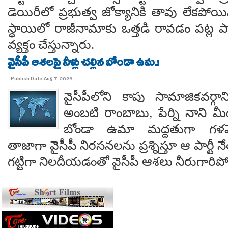
డెయిరీలో ప్రభుత్వ జోక్యానికి తావు లేకపో
స్థాయిలో రాజీనామాకు ఒత్తడి రావడం పట్ల ప
వ్యక్తం చేస్తున్నారు.
వైసీపీ ఆశలపై నీళ్లు చల్లిన బోండా ఉమ.!
Publish Date:Aug 7, 2026
వైసీపీలోని కాపు సామాజికవర్గా
అంబటి రాంబాబు, పేర్ని నాని మ
బోండా ఉమా మద్దతుగా గళమెత
తాజాగా వైసీపీ నిరసనలను ప్రశ్నిస్తూ ఆ పార్ట
గట్టిగా నిలదీయడంతో వైసీపీ ఆశలు నీరుగార