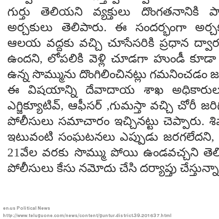
గుర్తు తెలియని వ్యక్తులు దొంగతనానికి 
అర్చకులు తెలిపారు. ఈ సందర్భంగా అర్చ
ఆలయ వద్దకు వచ్చి చూసేసరికి ప్రధాన ద్వార
ఉందని, లోపలికి వెళ్లి చూడగా హుండీ కూడా
ఉన్న సొమ్మును దొంగిలించినట్లు గమనించడం జ
ఈ విషయాన్ని దేవాదాయ శాఖ అధికారు
ఎగ్జిక్యూటివ్, ఆఫీసర్ ,గుమస్తా వచ్చి చోరీ జ
పోలీసులు సమాచారం ఇచ్చినట్టు చెప్పారు.
ఇటువంటి సంఘటనలు ఎప్పుడు జరగలేదని, 
21వేల వరకు సొమ్ము పోయి ఉండవచ్చని తె
పోలీసులు కేసు నమోదు చేసి దర్యాప్తు చేస్తున్న
en-us
Political News
http://www.teluguone.com/news/content/guntur-district-39-201637.html