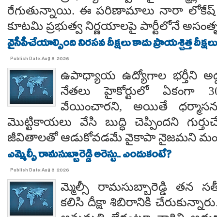
రేగుతున్నాయి. ఈ పరిణామాలు నారా లోకేష్
కూటమి ప్రభుత్వ నిర్ణయాలపై పార్టీలోనే అసంతృప్
వైసీపీచేయాల్సింది నిరసన దీక్షలు కాదు ప్రాయశ్చిత్త దీక్షలు.. కో
Publish Date:Aug 8, 2026
ఉపాధ్యాయ ఉద్యోగాల భర్తీని అడ్
నేతలు హైకోర్టులో ఏకంగా 30
వేయించారని, అయితే ధర్మాసనం
మొట్టికాయలు వేసి బుద్ధి చెప్పిందని గుర్తుచ
జీవితాలతో ఆడుకోవడమే వైకాపా నైజమని మండ
ఎమ్మెల్సీ రామసుబ్బారెడ్డి అరెస్టు.. ఎందుకంటే?
Publish Date:Aug 8, 2026
మ్మెల్సీ రామసుబ్బారెడ్డి తన 
కలిసి దీక్షా శిబిరానికి చేరుకున్న