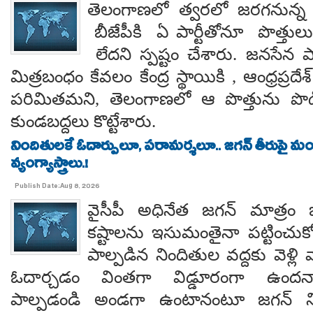
తెలంగాణలో త్వరలో జరగనున్న స
బీజేపీకి ఏ పార్టీతోనూ పొత్తుల
లేదని స్పష్టం చేశారు. జనసేన ప
మిత్రబంధం కేవలం కేంద్ర స్థాయికి , ఆంధ్రప్రదేశ్
పరిమితమని, తెలంగాణలో ఆ పొత్తును పొడిగిం
కుండబద్దలు కొట్టేశారు.
నిందితులకే ఓదార్పులూ, పరామర్శలూ.. జగన్ తీరుపై మం
వ్యంగ్యాస్త్రాలు.!
Publish Date:Aug 8, 2026
వైసీపీ అధినేత జగన్ మాత్రం 
కష్టాలను ఇసుమంతైనా పట్టించుక
పాల్పడిన నిందితుల వద్దకు వెళ్లి వ
ఓదార్చడం వింతగా విడ్డూరంగా ఉందన్
పాల్పడండి అండగా ఉంటానంటూ జగన్ ని