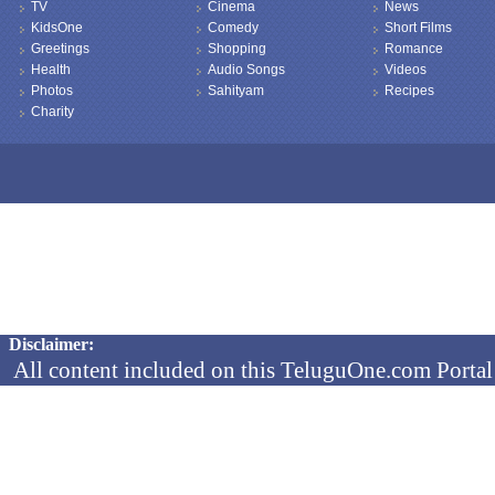
TV
Cinema
News
KidsOne
Comedy
Short Films
Greetings
Shopping
Romance
Health
Audio Songs
Videos
Photos
Sahityam
Recipes
Charity
Copyright © 2026 TeluguOne NEWS - All Rights Reserved
Disclaimer:
All content included on this TeluguOne.com Portal 
audio clips, is the property of ObjectOne Informati
by copyright laws. The collection, arrangement and 
channels is the exclusive property of ObjectOne In
protected copyright laws.