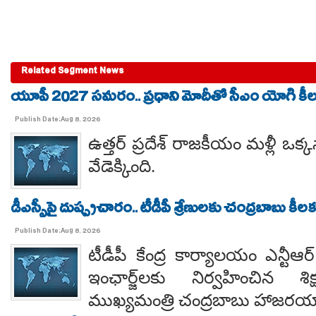
Related Segment News
యూపీ 2027 సమరం.. ప్రధాని మోదీతో సీఎం యోగి కీలక 
Publish Date:Aug 8, 2026
ఉత్తర్ ప్రదేశ్ రాజకీయం మళ్లీ ఒక్క
వేడెక్కింది.
డీఎస్సీపై దుష్ప్రచారం.. టీడీపీ శ్రేణులకు చంద్రబాబు కీ
Publish Date:Aug 8, 2026
టీడీపీ కేంద్ర కార్యాలయం ఎన్టీ
ఇంఛార్జ్‌లకు నిర్వహించిన శ
ముఖ్యమంత్రి చంద్రబాబు హాజరయ్