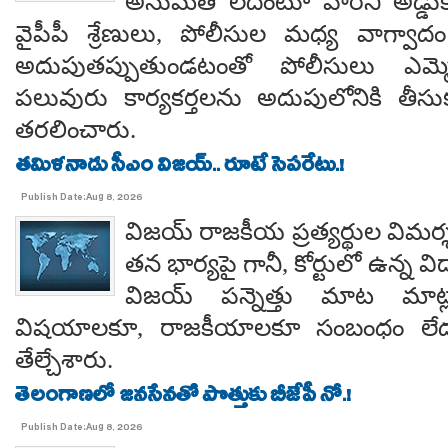
అనుమతి లేదంటూ వారిని అడ్డు
వైపీపీ శ్రేణులు, పోలీసుల మధ్య వాగ్వాదం జ
అదుపుతప్పుతుండటంతో పోలీసులు ఎమ్మ
పలువురు కార్యకర్తలను అదుపులోనికి తీసు
తరలించారు.
తమిళనాడు సీఎం విజయ్.. రూటే సెపరేటు.!
Publish Date:Aug 8, 2026
విజయ్ రాజకీయ ప్రత్యర్థుల విమర్
తన భార్యపై గానీ, కోర్టులో ఉన్న విడ
విజయ్ పన్నెత్తు మాట మాట్లా
విషయాలకూ, రాజకీయాలకూ సంబంధం లేదన
తేల్చేశారు.
తెలంగాణలో జనసేనతో పొత్తుకు బీజేపీ నో.!
Publish Date:Aug 8, 2026