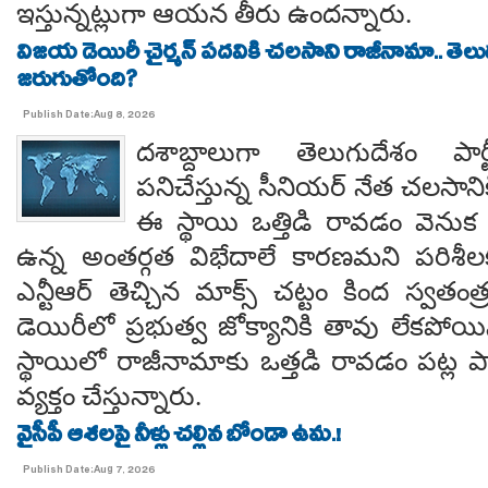
ఇస్తున్నట్లుగా ఆయన తీరు ఉందన్నారు.
విజయ డెయిరీ చైర్మన్ పదవికి చలసాని రాజీనామా.. తె
జరుగుతోంది?
Publish Date:Aug 8, 2026
దశాబ్దాలుగా తెలుగుదేశం పార్
పనిచేస్తున్న సీనియర్ నేత చలసానిక
ఈ స్థాయి ఒత్తిడి రావడం వెనుక కృష
ఉన్న అంతర్గత విభేదాలే కారణమని పరిశీల
ఎన్టీఆర్ తెచ్చిన మాక్స్ చట్టం కింద స్వతంత
డెయిరీలో ప్రభుత్వ జోక్యానికి తావు లేకపో
స్థాయిలో రాజీనామాకు ఒత్తడి రావడం పట్ల ప
వ్యక్తం చేస్తున్నారు.
వైసీపీ ఆశలపై నీళ్లు చల్లిన బోండా ఉమ.!
Publish Date:Aug 7, 2026