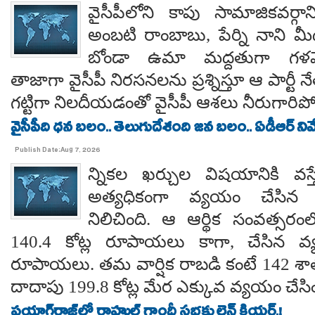
వైసీపీలోని కాపు సామాజికవర్గా
అంబటి రాంబాబు, పేర్ని నాని మ
బోండా ఉమా మద్దతుగా గళమెత
తాజాగా వైసీపీ నిరసనలను ప్రశ్నిస్తూ ఆ పార్ట
గట్టిగా నిలదీయడంతో వైసీపీ ఆశలు నీరుగార
వైసీపీది ధన బలం.. తెలుగుదేశంది జన బలం.. ఏడీఆర్ నివేది
Publish Date:Aug 7, 2026
న్నికల ఖర్చుల విషయానికి వస్త
అత్యధికంగా వ్యయం చేసిన ప్
నిలిచింది. ఆ ఆర్థిక సంవత్సర
140.4 కోట్ల రూపాయలు కాగా, చేసిన వ్
రూపాయలు. తమ వార్షిక రాబడి కంటే 142 శ
దాదాపు 199.8 కోట్ల మేర ఎక్కువ వ్యయం చేసిం
ప్రయాగ్‌రాజ్‌లో రాహుల్ గాంధీ సభకు లైన్ క్లియర్.!