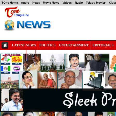
TOne Home
Audio
News
Movie News
Videos
Radio
Telugu Movies
Kids
LATEST NEWS
POLITICS
ENTERTAINMENT
EDITORIALS
DEVOTIONAL
NRI