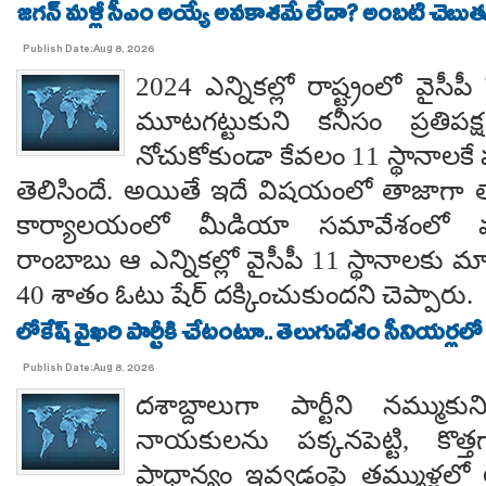
జగన్ మళ్లీ సీఎం అయ్యే అవకాశమే లేదా? అంబటి చెబుతు
Publish Date:Aug 8, 2026
2024 ఎన్నికల్లో రాష్ట్రంలో వైస
మూటగట్టుకుని కనీసం ప్రతిప
నోచుకోకుండా కేవలం 11 స్థానాలక
తెలిసిందే. అయితే ఇదే విషయంలో తాజాగా తాడేప
కార్యాలయంలో మీడియా సమావేశంలో మ
రాంబాబు ఆ ఎన్నికల్లో వైసీపీ 11 స్థానాలకు 
40 శాతం ఓటు షేర్ దక్కించుకుందని చెప్పారు.
లోకేష్ వైఖరి పార్టీకి చేటంటూ.. తెలుగుదేశం సీనియర్లలో
Publish Date:Aug 8, 2026
దశాబ్దాలుగా పార్టీని నమ్ముక
నాయకులను పక్కనపెట్టి, కొత్త
ప్రాధాన్యం ఇవ్వడంపై తమ్ముళ్లలో