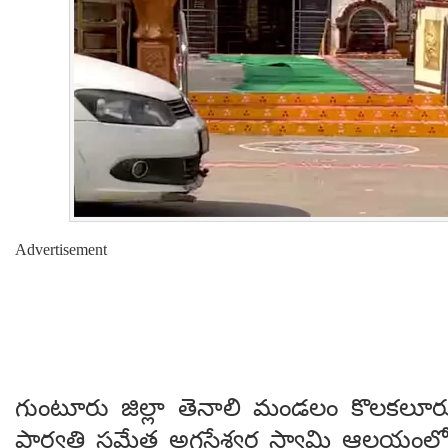
Advertisement
గుంటూరు జిల్లా తెనాలి మండలం కొలకలూర
పార్వతి సమేత అగస్తేశ్వర స్వామి ఆలయంలో