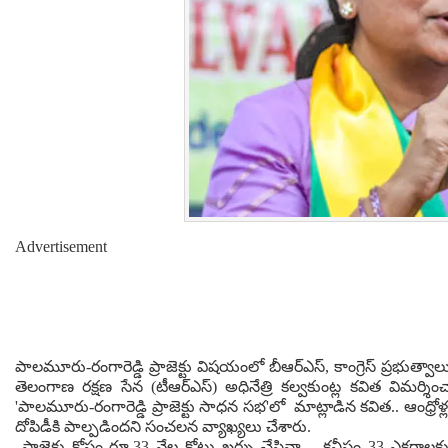
Advertisement
పాలమూరు-రంగారెడ్డి ప్రాజెక్టు విషయంలో బీఆర్ఎస్, కాంగ్రెస్ ప్రభుత్వ
తెలంగాణ రక్షణ సేన (టీఆర్‌ఎస్‌) అధినేత్రి కల్వకుంట్ల కవిత విమర్శించ
'పాలమూరు-రంగారెడ్డి ప్రాజెక్టు సాధన సభ'లో మాట్లాడిన కవిత.. ఆంధ్రోళ్ల
దోపిడీకి పాల్పడిందని సంచలన వ్యాఖ్యలు చేశారు.
ప్రాజెక్టు కోసం రూ.33 వేల కోట్లు ఖర్చు చేసినా.. కనీసం 33 ఎకరా