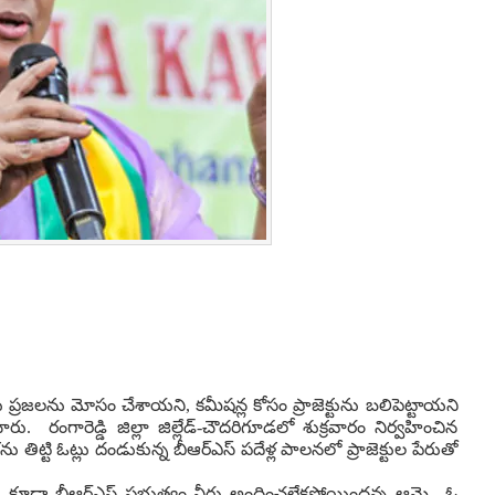
ాలు ప్రజలను మోసం చేశాయని, కమీషన్ల కోసం ప్రాజెక్టును బలిపెట్టాయని
ారు. రంగారెడ్డి జిల్లా జిల్లేడ్-చౌదరిగూడలో శుక్రవారం నిర్వహించిన
ను తిట్టి ఓట్లు దండుకున్న బీఆర్ఎస్ పదేళ్ల పాలనలో ప్రాజెక్టుల పేరుతో
లకు కూడా బీఆర్ఎస్ ప్రభుత్వం నీరు అందించలేకపోయిందన్న ఆమె.. ఓ