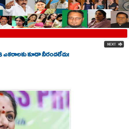
. 33 ఎకరాలకు కూడా నీరందలేదు!