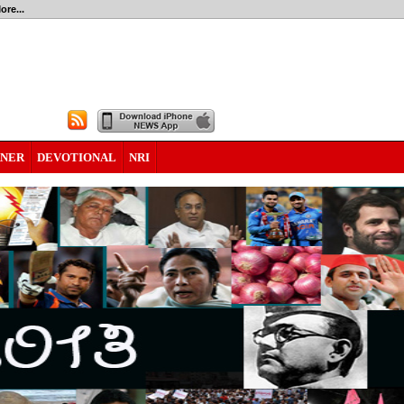
ore...
RNER
DEVOTIONAL
NRI