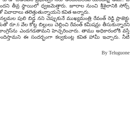
్చిందని తీవ్ర స్థాయిలో ధ్వజమెత్తారు. జూరాల నుంచి శ్రీశైలానికి సోర్స్
్‌తో వివాదాలు తలెత్తుతున్నాయని కవిత అన్నారు.
్లమల పులి బిడ్డ నని చెప్పుకునే ముఖ్యమంత్రి రేవంత్ రెడ్డి ప్రాజెక్టు
ుతో రూ.6 వేల కోట్ల బిల్లులు చెల్లించి రేవంత్ కమీషన్లు తీసుకున్నారని
ంగ్రెస్‌ను ఎండగడతామని హెచ్చరించారు. తాము అధికారంలోకి వస్తే
 అందిస్తామని ఈ సందర్భంగా కల్వకుంట్ల కవిత హామీ ఇచ్చారు. నీటి
By
Teluguone