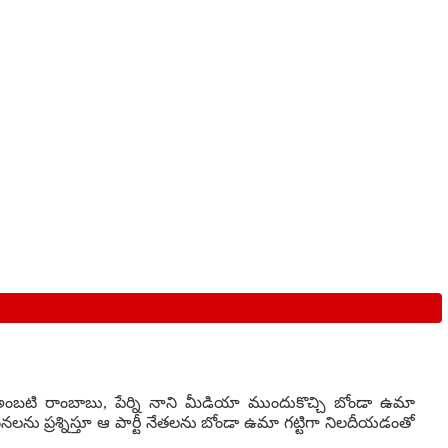
ు అంబటి రాంబాబు, పేర్ని నాని మీడియా ముందుకొచ్చి బోండా ఉమా
నలను ప్రశ్నిస్తూ ఆ పార్టీ నేతలను బోండా ఉమా గట్టిగా నిలదీయడంతో