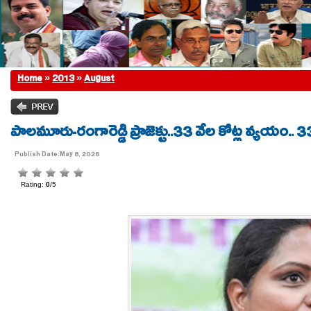
Home
»
2013
»
August
పాలమూరు-రంగారెడ్డి ప్రాజెక్టు..33 వేల కోట్ల వ్యయం.
Publish Date:May 8, 2026