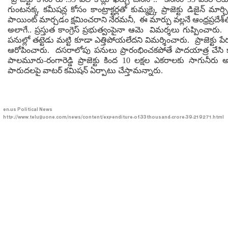
గుంటనక్క కమీషన్ల కోసం కాంట్రాక్టర్లతో కుమ్మక్కై ప్రాజెక్టు డిజైన్ మార
పాయింట్ మార్చడం క్షమించరాని నేరమనీ, ఈ మార్పు వల్లనే ఆంధ్రప్రదేశ
అలాగే.. ప్రస్తుత కాంగ్రెస్ ప్రభుత్వంపైనా ఆమె విమర్శలు గుప్పించారు. నల
పనుల్లో తట్టెడు మట్టి కూడా ఎత్తిపోయలేదని విమర్శించారు. ప్రాజెక్టు పేర
ఆరోపించారు. దసరాలోపు పనులు ప్రారంభించకపోతే పాదయాత్ర చేసి కా
పాలమూరు-రంగారెడ్డి ప్రాజెక్టు కింద 10 లక్షల ఎకరాలకు సాగునీరు
పారుదలపై వాటర్ కమిషన్ ఏర్పాటు చేస్తామన్నారు.
en-us
Political News
http://www.teluguone.com/news/content/expenditure-of-33thousand-crore-39-219271.html