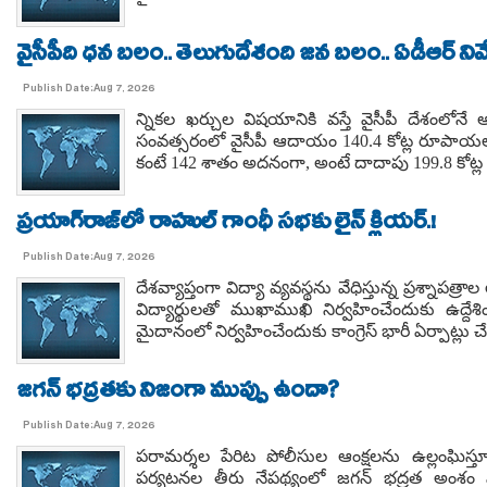
వైసీపీది ధన బలం.. తెలుగుదేశంది జన బలం.. ఏడీఆర్ నివేది
Publish Date:Aug 7, 2026
న్నికల ఖర్చుల విషయానికి వస్తే వైసీపీ దేశంలోనే 
సంవత్సరంలో వైసీపీ ఆదాయం 140.4 కోట్ల రూపాయలు
కంటే 142 శాతం అదనంగా, అంటే దాదాపు 199.8 కోట్ల 
ప్రయాగ్‌రాజ్‌లో రాహుల్ గాంధీ సభకు లైన్ క్లియర్.!
Publish Date:Aug 7, 2026
దేశవ్యాప్తంగా విద్యా వ్యవస్థను వేధిస్తున్న ప్రశ్నాపత్
విద్యార్థులతో ముఖాముఖి నిర్వహించేందుకు ఉద్దేశి
మైదానంలో నిర్వహించేందుకు కాంగ్రెస్ భారీ ఏర్పాట్లు చే
జగన్ భద్రతకు నిజంగా ముప్పు ఉందా?
Publish Date:Aug 7, 2026
పరామర్శల పేరిట పోలీసుల ఆంక్షలను ఉల్లంఘిస
పర్యటనల తీరు నేపథ్యంలో జగన్ భద్రత అంశం మర