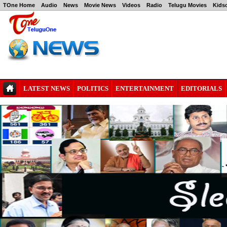
TOne Home
Audio
News
Movie News
Videos
Radio
Telugu Movies
Kids
LATEST NEWS
POLITICS
ENTERTAINMENT
EDITORIALS