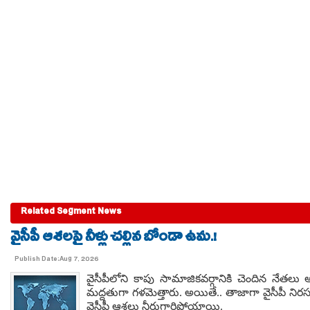
Related Segment News
వైసీపీ ఆశలపై నీళ్లు చల్లిన బోండా ఉమ.!
Publish Date:Aug 7, 2026
వైసీపీలోని కాపు సామాజికవర్గానికి చెందిన నేతల
మద్దతుగా గళమెత్తారు. అయితే.. తాజాగా వైసీపీ నిరస
వైసీపీ ఆశలు నీరుగారిపోయాయి.