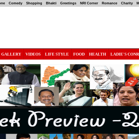
one
Comedy
Shopping
Bhakti
Greetings
NRI Corner
Romance
Charity
M
GALLERY
VIDEOS
LIFE STYLE
FOOD
HEALTH
LADIE'S CON