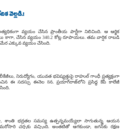
క వెల్లడి.!
అత్యధికంగా వ్యయం చేసిన ప్రాంతీయ పార్టీగా నిలిచింది. ఆ ఆర్థిక
 కాగా, చేసిన వ్యయం 340.2 కోట్ల రూపాయలు. తమ వార్షిక రాబడి
మేర ఎక్కువ వ్యయం చేసింది.
రాల లీకేజీలు, నిరుద్యోగం, యువత భవిష్యత్తుపై రాహుల్ గాంధీ ప్రత్యక్షంగా
ంచిన ఈ సదస్సు ఈనెల 8న. ప్రయాగ్‌రాజ్‌లోని ప్రసిద్ధ కేపీ కాలేజీ
సింది.
్తూ, శాంతి భద్రతల సమస్య ఉత్పన్నమయ్యేలా సాగుతున్న ఆయన
ోసారి చర్చకు వచ్చింది. అంతటితో ఆగకుండా, జగన్‌కు రక్షణ