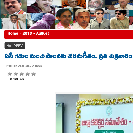
Home
»
2013
»
August
ఏసీ గదుల నుంచి పాలనకు చరమగీతం.. ప్రతి శుక్రవారం
Publish Date:May 9, 2026