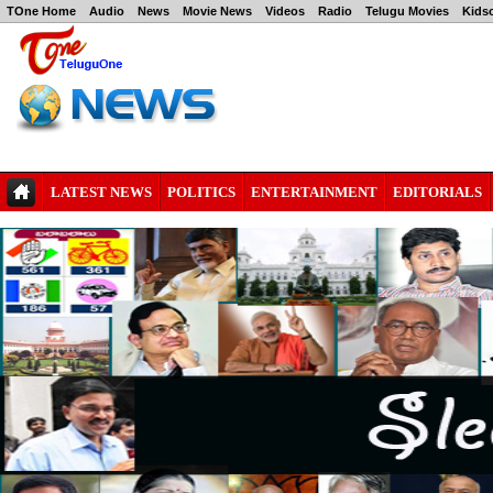
TOne Home
Audio
News
Movie News
Videos
Radio
Telugu Movies
Kids
LATEST NEWS
POLITICS
ENTERTAINMENT
EDITORIALS