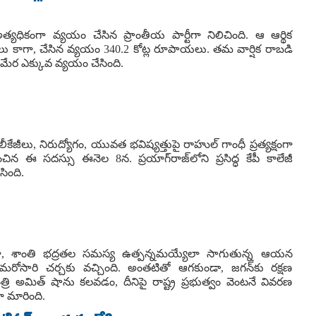
అత్యధికంగా వ్యయం చేసిన ప్రాంతీయ పార్టీగా నిలిచింది. ఆ ఆర్థిక
 కాగా, చేసిన వ్యయం 340.2 కోట్ల రూపాయలు. తమ వార్షిక రాబడి
మేర ఎక్కువ వ్యయం చేసింది.
రాల లీకేజీలు, నిరుద్యోగం, యువత భవిష్యత్తుపై రాహుల్ గాంధీ ప్రత్యక్షంగా
ంచిన ఈ సదస్సు ఈనెల 8న. ప్రయాగ్‌రాజ్‌లోని ప్రసిద్ధ కేపీ కాలేజీ
సింది.
్తూ, శాంతి భద్రతల సమస్య ఉత్పన్నమయ్యేలా సాగుతున్న ఆయన
ోసారి చర్చకు వచ్చింది. అంతటితో ఆగకుండా, జగన్‌కు రక్షణ
్రి అమిత్ షాను కలవడం, దీనిపై రాష్ట్ర ప్రభుత్వం వెంటనే వివరణ
ా మారింది.