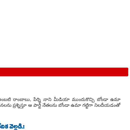
ు అంబటి రాంబాబు, పేర్ని నాని మీడియా ముందుకొచ్చి బోండా ఉమా
నలను ప్రశ్నిస్తూ ఆ పార్టీ నేతలను బోండా ఉమా గట్టిగా నిలదీయడంతో
క వెల్లడి.!