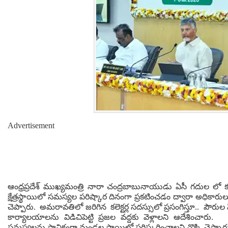
Advertisement
ఆంధ్రప్రదేశ్ ముఖ్యమంత్రి నారా చంద్రబాబునాయుడు ఏసీ గదుల లో కూర
క్షేత్రస్థాయిలో సమస్యల పరిష్కార దినంగా ప్రకటించడం ద్వారా అధికారు
చెప్పారు. అమరావతిలో జరిగిన కలెక్టర్ల సదస్సులో ప్రసంగిస్తూ.. పౌరుల 
కార్యాలయాలను విడిచిపెట్టి ప్రజల వద్దకు వెళ్లాలని ఆదేశించార
సమస్యలను స్థానికంగా మండల స్థాయిలో పరిష్కరించాలని నొక్కి చెప్పా