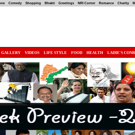
one
Comedy
Shopping
Bhakti
Greetings
NRI Corner
Romance
Charity
M
GALLERY
VIDEOS
LIFE STYLE
FOOD
HEALTH
LADIE'S CON