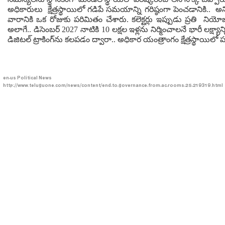
అధికారులు క్షేత్రస్థాయిలో గడిపే సమయాన్ని గరిష్ఠంగా పెంచడానికి.. 
వారానికి ఒక రోజుకు పరిమితం చేశారు. కలెక్టర్లు ఇప్పుడు ప్రతి నియ
అలాగే.. డిసెంబర్ 2027 నాటికి 10 లక్షల ఇళ్లను నిర్మించాలనే భారీ లక్ష్యాన్న
డిజిటల్ ట్రాకింగ్‌ను కలపడం ద్వారా.. అధికార యంత్రాంగం క్షేత్రస్థాయ
en-us
Political News
http://www.teluguone.com/news/content/end-to-governance-from-ac-rooms-25-219319.html