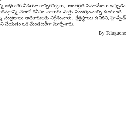
అన్ని అధికారిక వీడియో కాన్ఫరెన్సులు, అంతర్గత సమావేశాలు ఇప్పుడు
ోజకవర్గాన్ని నెలలో కనీసం నాలుగు సార్లు సందర్శించాల్సి ఉంటుంది.
ి చంద్రబాబు అధికారులకు నిర్దేశించారు. క్షేత్రస్థాయి ఉనికిని, హై-స్పీడ్
ిలో పని చేయడం ఒక మేండటరీగా మార్చేశారు.
By
Teluguone