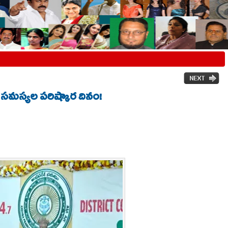
 సమస్యల పరిష్కార దినం!