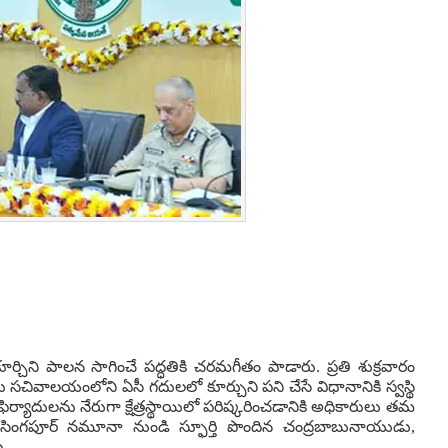
్చిని పాలన సాగించే పద్ధతికి చరమగీతం పాడారు. ప్రతి శుక్రవారం
లు సచివాలయంలోని ఏసీ గదులలో కూర్చుని పని చేసే విధానానికి స్వస్థి
ఫిర్యాదులను నేరుగా క్షేత్రస్థాయిలో పరిష్కరించడానికి అధికారులు తమ
ు. సింగపూర్ నమూనా నుండి స్ఫూర్తి పొందిన చంద్రబాబునాయుడు,
రు.