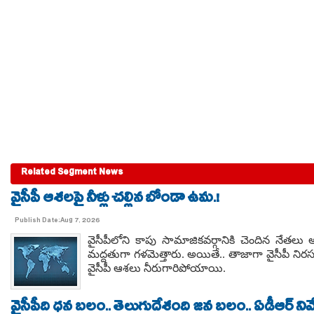
Related Segment News
వైసీపీ ఆశలపై నీళ్లు చల్లిన బోండా ఉమ.!
Publish Date:Aug 7, 2026
వైసీపీలోని కాపు సామాజికవర్గానికి చెందిన నేతల
మద్దతుగా గళమెత్తారు. అయితే.. తాజాగా వైసీపీ నిరస
వైసీపీ ఆశలు నీరుగారిపోయాయి.
వైసీపీది ధన బలం.. తెలుగుదేశంది జన బలం.. ఏడీఆర్ నివేది