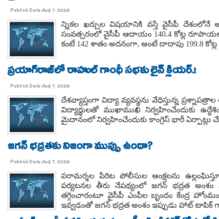
Publish Date:Aug 7, 2026
న్నికల ఖర్చుల విషయానికి వస్తే వైసీపీ దేశంలోనే 
సంవత్సరంలో వైసీపీ ఆదాయం 140.4 కోట్ల రూపాయలు
కంటే 142 శాతం అదనంగా, అంటే దాదాపు 199.8 కోట్ల 
ప్రయాగ్‌రాజ్‌లో రాహుల్ గాంధీ సభకు లైన్ క్లియర్.!
Publish Date:Aug 7, 2026
దేశవ్యాప్తంగా విద్యా వ్యవస్థను వేధిస్తున్న ప్రశ్నాపత్
విద్యార్థులతో ముఖాముఖి నిర్వహించేందుకు ఉద్దేశి
మైదానంలో నిర్వహించేందుకు కాంగ్రెస్ భారీ ఏర్పాట్లు చే
జగన్ భద్రతకు నిజంగా ముప్పు ఉందా?
Publish Date:Aug 7, 2026
పరామర్శల పేరిట పోలీసుల ఆంక్షలను ఉల్లంఘిస
పర్యటనల తీరు నేపథ్యంలో జగన్ భద్రత అంశం మర
తగ్గించారంటూ వైసీపీ ఎంపీల బృందం కేంద్ర హోంమంత
ఇవ్వడంతో జగన్ భద్రత అంశం ఇప్పుడు హాట్ టాపిక్ గ