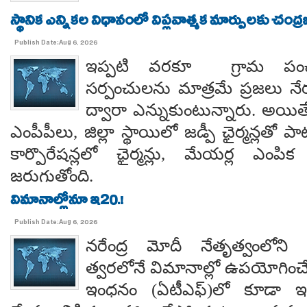
స్థానిక ఎన్నికల విధానంలో విప్లవాత్మక మార్పులకు చంద్
Publish Date:Aug 6, 2026
ఇప్పటి వరకూ గ్రామ పంచ
సర్పంచులను మాత్రమే ప్రజలు నేరుగ
ద్వారా ఎన్నుకుంటున్నారు. అయి
ఎంపీపీలు, జిల్లా స్థాయిలో జడ్పీ ఛైర్మన్లతో ప
కార్పొరేషన్లలో ఛైర్మన్లు, మేయర్ల ఎంపిక 
జరుగుతోంది.
విమానాల్లోనూ ఇ20.!
Publish Date:Aug 6, 2026
నరేంద్ర మోదీ నేతృత్వంలోని ఎ
త్వరలోనే విమానాల్లో ఉపయోగించే
ఇంధనం (ఏటీఎఫ్)లో కూడా ఇథ