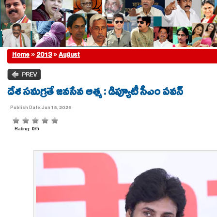
Home
»
2013
»
August
దేశ సమగ్రతే జనసేన ఆత్మ : డిప్యూటీ సీఎం పవన్
Publish Date:Jun 15, 2026