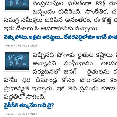
సంప్రదింపుల ఫలితంగా కొత్త ర
ఒప్పందం కుదిరింది. సాంకేతిక, చట
సమగ్ర సమీక్షలు జరిపిన అనంతరం, ఈ కొత్త 
ఇరు దేశాలు ఓ అవగాహనకు వచ్చాయి.
వెన్నుపోటు, అక్రమ అరెస్టులు... దేవరపల్లిలోనూ జగన్ పాత
Publish Date:Aug 5, 2026
వచ్చినది పోగాకు రైతుల కష్టాలు 
ఉన్నానని సంఘీభావం తె
పర్యటనలో జనగ్ రైతులను కల
హామీ ధర డిమాండ్ల కోసం పోరాడటం కంటే
ప్రాధాన్యత ఇచ్చారు. ఇక తన ప్రసంగం కూడా 
పద్ధతిలో సాగింది.
వైసీపీకి తమ్మినేని గుడ్ బై?
Publish Date:Aug 5, 2026