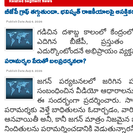
Related Segment News
బీజేపీ గ్రాఫ్ తగ్గుతుందా.. భవిష్యత్ రాజకీయాలపై ఆసక్తికర 
Publish Date:Aug 6, 2026
గడిచిన దశాబ్ద కాలంలో కేంద్రంలో 
ఎదిగిన బీజేపీ, ప్రస్తుతం 
ఎదుర్కొంటోందనే అభిప్రాయం వ్యక్
పరామర్శల పేరుతో బలప్రదర్శనలా?
Publish Date:Aug 6, 2026
జగన్ పర్యటనలలో జరిగిన
సంబంధించిన వీడియో ఆధారాలన
ఈ సందర్భంగా ప్రదర్శించారు. 
పరామర్శకు వెళ్తే బాధితులను ఓదార్చడం, వా
ఆనవాయితీ అనీ, కానీ జగన్ మాత్రం నిజమైన 
నిందితులను పరామర్శించడానికి వెడుతున్నారన