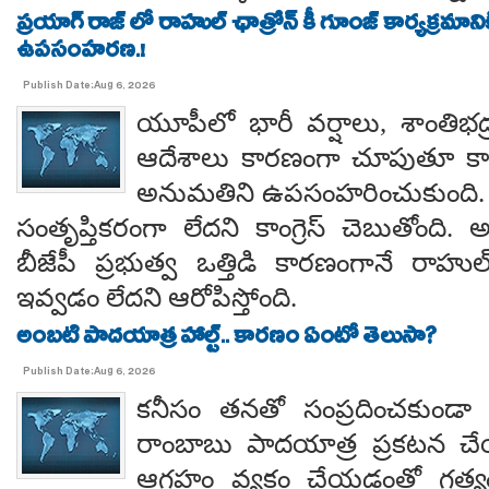
ప్రయాగ్ రాజ్ లో రాహుల్ ఛాత్రోన్ కీ గూంజ్ కార్యక్రమాన
ఉపసంహరణ.!
Publish Date:Aug 6, 2026
యూపీలో భారీ వర్షాలు, శాంతిభద్రత
ఆదేశాలు కారణంగా చూపుతూ కాయస
అనుమతిని ఉపసంహరించుకుంది
సంతృప్తికరంగా లేదని కాంగ్రెస్ చెబుతోంది.
బీజేపీ ప్రభుత్వ ఒత్తిడి కారణంగానే రా
ఇవ్వడం లేదని ఆరోపిస్తోంది.
అంబటి పాదయాత్ర హాల్ట్.. కారణం ఏంటో తెలుసా?
Publish Date:Aug 6, 2026
కనీసం తనతో సంప్రదించకుండా 
రాంబాబు పాదయాత్ర ప్రకటన చే
ఆగ్రహం వ్యక్తం చేయడంతో గత్