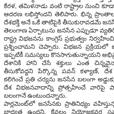
కేరళ, తమిళనాడు వంటి రాష్ట్రాల నుంచి కూడా 
ఆదరణ లభిస్తోందని తెలిపారు. భిన్న ప్రాంతాల
దేశభక్తి అనే ఒకే తాటిపైకి తీసుకురావడమే జనస
తెలంగాణ ఏర్పాటును జనసేన ఎప్పుడూ వ్యతిర
రాష్ట్ర విభజనను కాంగ్రెస్ ప్రభుత్వం నిర్వహి
ప్రశ్నించామని చెప్పారు. విభజన ప్రక్రియలో 
ఇప్పటికీ సమస్యలు కొనసాగుతున్నాయని అభిప్
దేశానికి హాని చేసే శక్తులు ఎంత చిన్నవై
తీసుకోవద్దని పేర్కొన్న పవన్ కళ్యాణ్, 
కలిగించే ప్రతి చర్యను జనసేన బలంగా అడ్డు
దేశ విభజనవాదాన్ని ప్రోత్సహించే వారిపై ప
బలంగానే ఉంటుందన్నారు.
పార్లమెంట్‌లో జనసేనకు ప్రాతినిధ్యం వహిస్తున
బాధ్యత ఉందని, కేవలం నియోజకవర్గ స