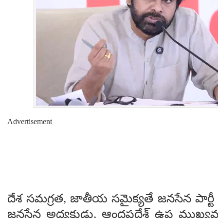
Advertisement
దేశ సమగ్రత, జాతీయ సమైక్యతే జనసేన పార్ట
జనసేన అధ్యక్షుడు, ఆంధ్రప్రదేశ్ ఉప ముఖ్యమ