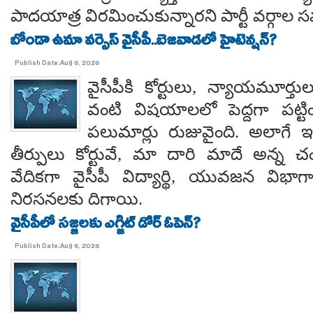
పాదయాత్ర విరమించుకున్నారని పార్టీ వర్గాల
బోండా ఉమా వర్సెస్ వైసీపీ..బెజవాడలో హైటెన్షన్?
Publish Date:Aug 6, 2026
వైసీపీకి కోర్టులు, న్యాయమూర్త
వంటి విషయాలలో పెద్దగా పట్ట
పలుమార్లు రుజువైంది. అలాగే ఇప
తీర్పులు కోర్టువే, మా దారి మాదే అన్
వేదికగా వైసీపీ విద్యార్థి, యువజన విభాగాలు
నిరసనలకు దిగాయి.
వైసీపీలో సజ్జలకు ఎగ్జిట్ డోర్ ఓపెన్?
Publish Date:Aug 6, 2026