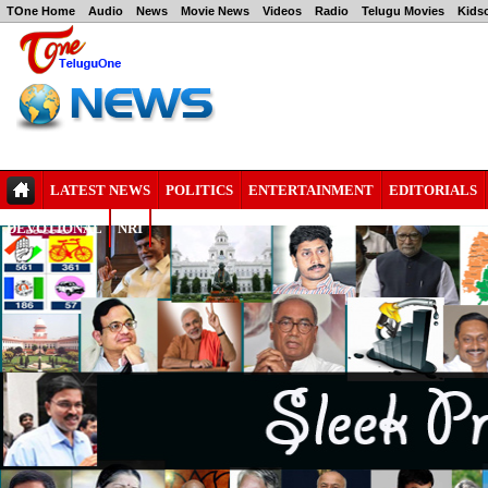
TOne Home
Audio
News
Movie News
Videos
Radio
Telugu Movies
Kids
LATEST NEWS
POLITICS
ENTERTAINMENT
EDITORIALS
DEVOTIONAL
NRI