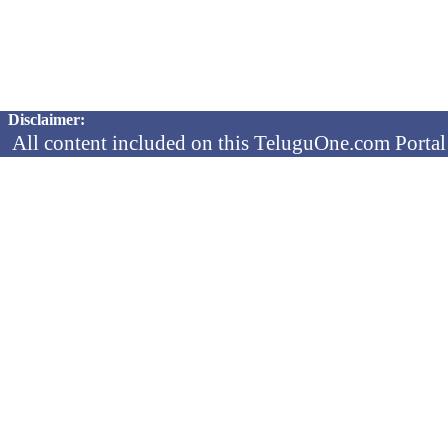
Copyright © 2026 TeluguOne NEWS - All Rights Reserved
Disclaimer:
All content included on this TeluguOne.com Portal 
audio clips, is the property of ObjectOne Informati
by copyright laws. The collection, arrangement and 
channels is the exclusive property of ObjectOne In
protected copyright laws.
You may not copy, reproduce, distribute, p
transmit, or in any other way exploit any
ObjectOne Information Systems Ltd or our