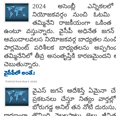
2024 అసెంబ్లీ ఎన్నిక
నియోజకవర్గం నుంచి ఓటమి ప
తమ్మినేని రాజకీయంగా ఒకింత ఇ
ఉంటూ వస్తున్నారు. వైసీపీ అధినేత జగన్ 
ఆముదాలవలస నియోజకవర్గ బాధ్యతల నుంచి తప
పార్లమెంట్ పరిశీలక బాధ్యతలను అప్పగి
తమ్మినేనిలో తీవ్ర అసంతృప్తికి కారణమైం
చెబుతున్నారు.
వైసీపీలో అంతే.!
Publish Date:Aug 5, 2026
వైఎస్ జగన్ ఆదేశిస్తే ఏమైనా 
ప్రకటనలు చేస్తూ నిత్యం వార్తల్
బోరుగడ్డ అనిల్ తన నోటి దురుసు
కారణంగా తొమ్మిది నెలలపాటు జైలు జీవి