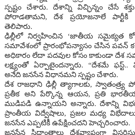
స్పష్టం చేశారు. దేశాన్ని విచ్ఛిన్నం చేసే శక
పోరాడతామని, దేశ ప్రయోజనాలే పార్టీకి త
తెలిపారు.
ఢిల్లీలో నిర్వహించిన ‘జాతీయ సమైక్యత కోస
సమావేశంలో ప్రారంభోపన్యాసం చేసిన పవన్ కళ్
అధికారం లేదా పదవుల కోసం కాకుండా దేశ స
లక్ష్యంతో ఏర్పాటైందన్నారు. “దేశమే ఫస్ట్.. మ
అనేది జనసేన విధానమని స్పష్టం చేశారు.
దేశ రాజధాని ఢిల్లీ త్యాగాలకు, స్వాతంత్ర్య పో
ప్రతీక అని పేర్కొన్న ఆయన, ప్రతి భారతీయ
ముడిపడి ఉన్నాయని అన్నారు. దేశాన్ని వి
ప్రాంతీయ విద్వేషాలు, ప్రజల మధ్య విభేదాలు 
జనసేన ఎప్పటికీ ఉపేక్షించదని హెచ్చరించారు.
జనసేన సిద్ధాంతాలు దేశవ్యాప్తంగా విస్తరిస్త