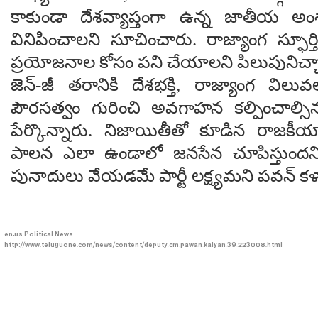
కాకుండా దేశవ్యాప్తంగా ఉన్న జాతీయ అ
వినిపించాలని సూచించారు. రాజ్యాంగ స్ఫూర్
ప్రయోజనాల కోసం పని చేయాలని పిలుపునిచ్చ
జెన్-జీ తరానికి దేశభక్తి, రాజ్యాంగ వి
పౌరసత్వం గురించి అవగాహన కల్పించాల్
పేర్కొన్నారు. నిజాయితీతో కూడిన రాజకీ
పాలన ఎలా ఉండాలో జనసేన చూపిస్తుందని,
పునాదులు వేయడమే పార్టీ లక్ష్యమని పవన్ కళ్
en-us
Political News
http://www.teluguone.com/news/content/deputy-cm-pawan-kalyan-39-223008.html