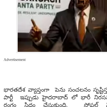
Advertisement
భారతదేశ వ్యాప్తంగా పెను సంచలనం సృష్టిస్త
పార్టీ ఇప్పుడు హైదరాబాద్ లో భారీ నిరస
రంగం సిద్ధం చేసుకుంది. సోషల్ మ