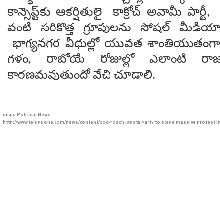
కాన్సెప్ట్‌కు ఆకర్షితులై కాక్రోచ్ అవామీ పార్టీ
వంటి సరికొత్త గ్రూపులను సోషల్ మీడియాల
భాగ్యనగర వీధుల్లో యువత శాంతియుతంగా
గళం, రాబోయే రోజుల్లో ఎలాంటి రా
కారణమవుతుందో వేచి చూడాలి.
en-us
Political News
http://www.teluguone.com/news/content/cockroach-janata-party-to-stage-massive-protest-