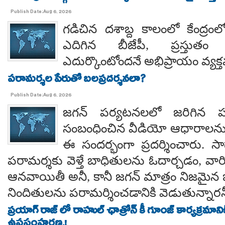
Publish Date:Aug 6, 2026
గడిచిన దశాబ్ద కాలంలో కేంద్రంలో 
ఎదిగిన బీజేపీ, ప్రస్తుతం 
ఎదుర్కొంటోందనే అభిప్రాయం వ్యక్
పరామర్శల పేరుతో బలప్రదర్శనలా?
Publish Date:Aug 6, 2026
జగన్ పర్యటనలలో జరిగిన
సంబంధించిన వీడియో ఆధారాలన
ఈ సందర్భంగా ప్రదర్శించారు. 
పరామర్శకు వెళ్తే బాధితులను ఓదార్చడం, వా
ఆనవాయితీ అనీ, కానీ జగన్ మాత్రం నిజమైన 
నిందితులను పరామర్శించడానికి వెడుతున్నారన
ప్రయాగ్ రాజ్ లో రాహుల్ ఛాత్రోన్ కీ గూంజ్ కార్యక్రమాన
ఉపసంహరణ.!