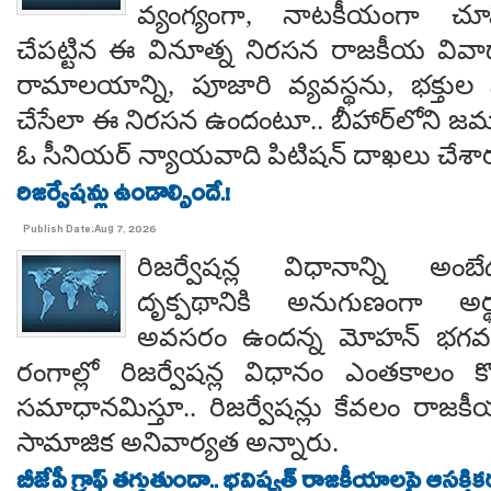
వ్యంగ్యంగా, నాటకీయంగా చూ
చేపట్టిన ఈ వినూత్న నిరసన రాజకీయ వివాదాన
రామాలయాన్ని, పూజారి వ్యవస్థను, భక్తు
చేసేలా ఈ నిరసన ఉందంటూ.. బీహార్‌లోని జమూ
ఓ సీనియర్ న్యాయవాది పిటిషన్ దాఖలు చేశార
రిజర్వేషన్లు ఉండాల్సిందే.!
Publish Date:Aug 7, 2026
రిజర్వేషన్ల విధానాన్ని అం
దృక్పథానికి అనుగుణంగా అర్థ
అవసరం ఉందన్న మోహన్ భగవత్..
రంగాల్లో రిజర్వేషన్ల విధానం ఎంతకాలం కొ
సమాధానమిస్తూ.. రిజర్వేషన్లు కేవలం రాజకీ
సామాజిక అనివార్యత అన్నారు.
బీజేపీ గ్రాఫ్ తగ్గుతుందా.. భవిష్యత్ రాజకీయాలపై ఆసక్తికర 