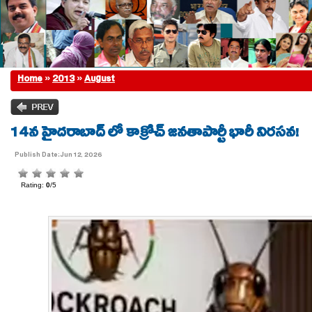
Home
»
2013
»
August
14న హైదరాబాద్ లో కాక్రోచ్ జనతాపార్టీ భారీ నిరసన!
Publish Date:Jun 12, 2026