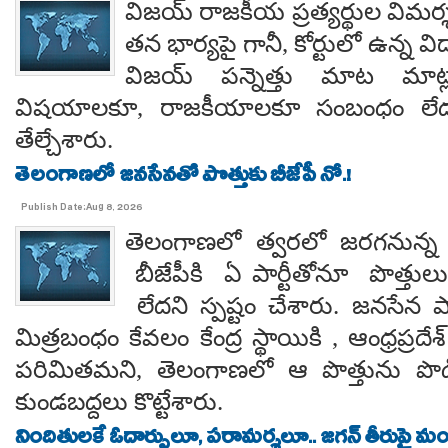
విజయ్ రాజకీయ ప్రత్యర్థుల విమర్
తన భార్యపై గానీ, కోర్టులో ఉన్న విడ
విజయ్ పన్నెత్తు మాట మాట్లా
విషయాలకూ, రాజకీయాలకూ సంబంధం లేదన
తేల్చేశారు.
తెలంగాణలో జనసేనతో పొత్తుకు బీజేపీ నో.!
Publish Date:Aug 8, 2026
తెలంగాణలో త్వరలో జరగనున్న స
బీజేపీకి ఏ పార్టీతోనూ పొత్తుల
లేదని స్పష్టం చేశారు. జనసేన ప
మిత్రబంధం కేవలం కేంద్ర స్థాయికి , ఆంధ్రప్రదేశ్
పరిమితమని, తెలంగాణలో ఆ పొత్తును పొడిగిం
కుండబద్దలు కొట్టేశారు.
నిందితులకే ఓదార్పులూ, పరామర్శలూ.. జగన్ తీరుపై మం