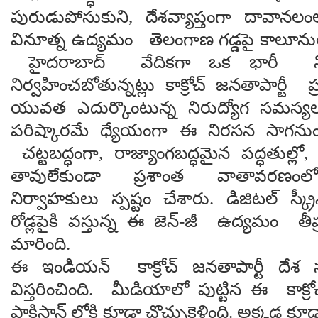
పురుడుపోసుకుని, దేశవ్యాప్తంగా దావానలంల
వినూత్న ఉద్యమం తెలంగాణ గడ్డపై కాలూను
హైదరాబాద్ వేదికగా ఒక భారీ నిర
నిర్వహించబోతున్నట్లు కాక్రోచ్ జనతాపార్టీ ప
యువత ఎదుర్కొంటున్న నిరుద్యోగ సమస్యల
పరిష్కారమే ధ్యేయంగా ఈ నిరసన సాగన
చట్టబద్ధంగా, రాజ్యాంగబద్ధమైన పద్ధతుల్
తావులేకుండా ప్రశాంత వాతావరణంల
నిర్వాహకులు స్పష్టం చేశారు. డిజిటల్ స్క్ర
రోడ్లపైకి వస్తున్న ఈ జెన్-జీ ఉద్యమం తీ
మారింది.
ఈ ఇండియన్ కాక్రోచ్ జనతాపార్టీ దేశ స
విస్తరించింది. మీడియాలో పుట్టిన ఈ కాక్రో
పాకిస్థాన్ లోకి కూడా చొచ్చుకెళ్లింది. అక్కడ 