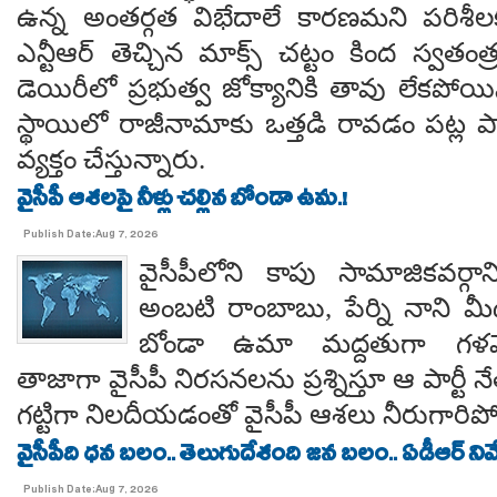
ఉన్న అంతర్గత విభేదాలే కారణమని పరిశీల
ఎన్టీఆర్ తెచ్చిన మాక్స్ చట్టం కింద స్వతంత
డెయిరీలో ప్రభుత్వ జోక్యానికి తావు లేకపో
స్థాయిలో రాజీనామాకు ఒత్తడి రావడం పట్ల ప
వ్యక్తం చేస్తున్నారు.
వైసీపీ ఆశలపై నీళ్లు చల్లిన బోండా ఉమ.!
Publish Date:Aug 7, 2026
వైసీపీలోని కాపు సామాజికవర్గా
అంబటి రాంబాబు, పేర్ని నాని మ
బోండా ఉమా మద్దతుగా గళమెత
తాజాగా వైసీపీ నిరసనలను ప్రశ్నిస్తూ ఆ పార్ట
గట్టిగా నిలదీయడంతో వైసీపీ ఆశలు నీరుగార
వైసీపీది ధన బలం.. తెలుగుదేశంది జన బలం.. ఏడీఆర్ నివేది
Publish Date:Aug 7, 2026