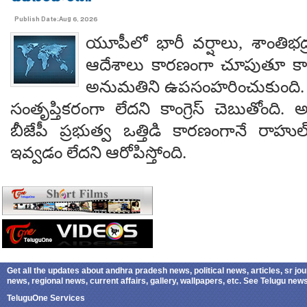
Publish Date:Aug 6, 2026
యూపీలో భారీ వర్షాలు, శాంతిభద్రత
ఆదేశాలు కారణంగా చూపుతూ కాయస
అనుమతిని ఉపసంహరించుకుంది
సంతృప్తికరంగా లేదని కాంగ్రెస్ చెబుతోంది.
బీజేపీ ప్రభుత్వ ఒత్తిడి కారణంగానే రా
ఇవ్వడం లేదని ఆరోపిస్తోంది.
Get all the updates about andhra pradesh news, political news, articles, sr jo
news, regional news, current affairs, gallery, wallpapers, etc. See Telugu ne
TeluguOne Services