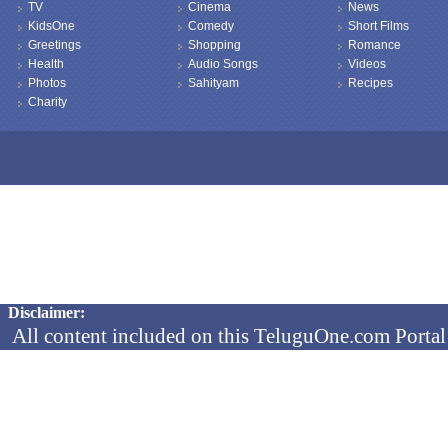
TV
Cinema
News
KidsOne
Comedy
Short Films
Greetings
Shopping
Romance
Health
Audio Songs
Videos
Photos
Sahityam
Recipes
Charity
Copyright © 2026 TeluguOne NEWS - All Rights Reserved
Disclaimer:
All content included on this TeluguOne.com Portal 
audio clips, is the property of ObjectOne Informati
by copyright laws. The collection, arrangement and 
channels is the exclusive property of ObjectOne In
protected copyright laws.