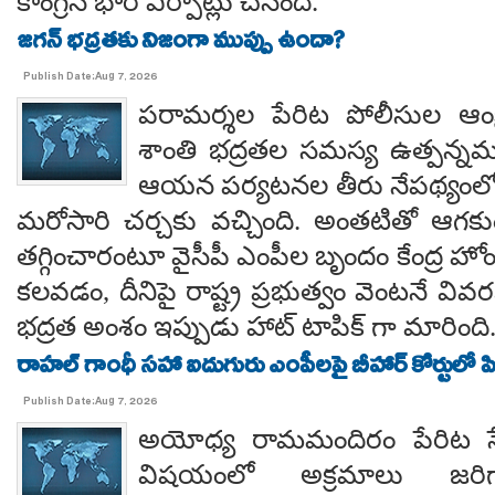
కాంగ్రెస్ భారీ ఏర్పాట్లు చేసింది.
జగన్ భద్రతకు నిజంగా ముప్పు ఉందా?
Publish Date:Aug 7, 2026
పరామర్శల పేరిట పోలీసుల ఆంక్
శాంతి భద్రతల సమస్య ఉత్పన్నమ
ఆయన పర్యటనల తీరు నేపథ్యంలో
మరోసారి చర్చకు వచ్చింది. అంతటితో ఆగకుం
తగ్గించారంటూ వైసీపీ ఎంపీల బృందం కేంద్ర హో
కలవడం, దీనిపై రాష్ట్ర ప్రభుత్వం వెంటనే వ
భద్రత అంశం ఇప్పుడు హాట్ టాపిక్ గా మారింది
రాహల్ గాంధీ సహా ఐదుగురు ఎంపీలపై బీహార్ కోర్టులో ప
Publish Date:Aug 7, 2026
అయోధ్య రామమందిరం పేరిట సే
విషయంలో అక్రమాలు జరిగ