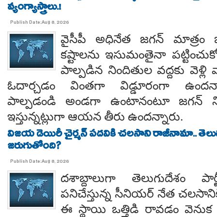
వ్యంగ్యాస్త్రాలు.!
Publish Date:Aug 8, 2026
వైసీపీ అధినేత జగన్ మాత్రం 
కష్టాలను ఇసుమంతైనా పట్టించుక
పాల్పడిన నిందితుల వద్దకు వెళ్లి వ
ఓదార్చడం వింతగా విడ్డూరంగా ఉందన్
పాల్పడండి అండగా ఉంటానంటూ జగన్ ని
ఇస్తున్నట్లుగా ఆయన తీరు ఉందన్నారు.
విజయ డెయిరీ చైర్మన్ పదవికి చలసాని రాజీనామా.. తె
జరుగుతోంది?
Publish Date:Aug 8, 2026
దశాబ్దాలుగా తెలుగుదేశం పార్
పనిచేస్తున్న సీనియర్ నేత చలసానిక
ఈ స్థాయి ఒత్తిడి రావడం వెనుక కృష