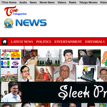
TOne Home
Audio
News
Movie News
Videos
Radio
Telugu Movies
Kids
LATEST NEWS
POLITICS
ENTERTAINMENT
EDITORIALS
DEVOTIONAL
NRI