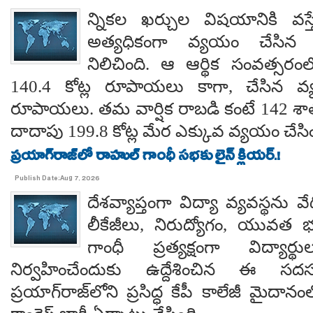
న్నికల ఖర్చుల విషయానికి వస్త
అత్యధికంగా వ్యయం చేసిన ప్
నిలిచింది. ఆ ఆర్థిక సంవత్సర
140.4 కోట్ల రూపాయలు కాగా, చేసిన వ్
రూపాయలు. తమ వార్షిక రాబడి కంటే 142 శ
దాదాపు 199.8 కోట్ల మేర ఎక్కువ వ్యయం చేసిం
ప్రయాగ్‌రాజ్‌లో రాహుల్ గాంధీ సభకు లైన్ క్లియర్.!
Publish Date:Aug 7, 2026
దేశవ్యాప్తంగా విద్యా వ్యవస్థను వేధి
లీకేజీలు, నిరుద్యోగం, యువత భవ
గాంధీ ప్రత్యక్షంగా విద్యార
నిర్వహించేందుకు ఉద్దేశించిన ఈ స
ప్రయాగ్‌రాజ్‌లోని ప్రసిద్ధ కేపీ కాలేజీ మైదాన