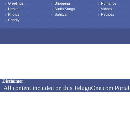
Greetings
Shopping
Romance
Health
Audio Songs
Videos
Photos
Sahityam
Recipes
Charity
Copyright © 2026 TeluguOne NEWS - All Rights Reserved
Disclaimer:
All content included on this TeluguOne.com Portal 
audio clips, is the property of ObjectOne Informati
by copyright laws. The collection, arrangement and 
channels is the exclusive property of ObjectOne In
protected copyright laws.
You may not copy, reproduce, distribute, p