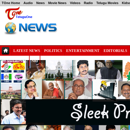
TOne Home
Audio
News
Movie News
Videos
Radio
Telugu Movies
Kids
LATEST NEWS
POLITICS
ENTERTAINMENT
EDITORIALS
DEVOTIONAL
NRI