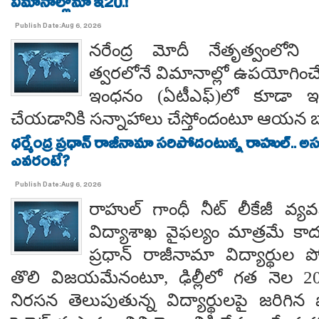
విమానాల్లోనూ ఇ20.!
Publish Date:Aug 6, 2026
నరేంద్ర మోదీ నేతృత్వంలోని ఎ
త్వరలోనే విమానాల్లో ఉపయోగించే
ఇంధనం (ఏటీఎఫ్)లో కూడా ఇథ
చేయడానికి సన్నాహాలు చేస్తోందంటూ ఆయన బా
ధర్మేంద్ర ప్రధాన్ రాజీనామా సరిపోదంటున్న రాహుల్.. అ
ఎవరంటే?
Publish Date:Aug 6, 2026
రాహుల్ గాంధీ నీట్ లీకేజీ వ్యవ
విద్యాశాఖ వైఫల్యం మాత్రమే కాదంట
ప్రధాన్ రాజీనామా విద్యార్థుల 
తొలి విజయమేనంటూ, ఢిల్లీలో గత నెల 
నిరసన తెలుపుతున్న విద్యార్థులపై జరిగిన ప