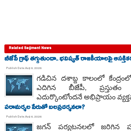
Related Segment News
బీజేపీ గ్రాఫ్ తగ్గుతుందా.. భవిష్యత్ రాజకీయాలపై ఆసక్తికర 
Publish Date:Aug 6, 2026
గడిచిన దశాబ్ద కాలంలో కేంద్రంలో 
ఎదిగిన బీజేపీ, ప్రస్తుతం 
ఎదుర్కొంటోందనే అభిప్రాయం వ్యక్
పరామర్శల పేరుతో బలప్రదర్శనలా?
Publish Date:Aug 6, 2026
జగన్ పర్యటనలలో జరిగిన