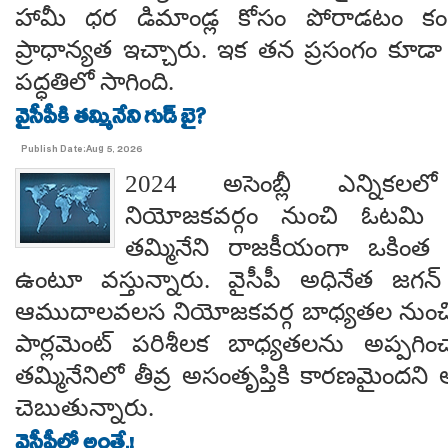
హామీ ధర డిమాండ్ల కోసం పోరాడటం కంటే
ప్రాధాన్యత ఇచ్చారు. ఇక తన ప్రసంగం కూడా 
పద్ధతిలో సాగింది.
వైసీపీకి తమ్మినేని గుడ్ బై?
Publish Date:Aug 5, 2026
2024 అసెంబ్లీ ఎన్నిక
నియోజకవర్గం నుంచి ఓటమి ప
తమ్మినేని రాజకీయంగా ఒకింత ఇ
ఉంటూ వస్తున్నారు. వైసీపీ అధినేత జగన్ 
ఆముదాలవలస నియోజకవర్గ బాధ్యతల నుంచి తప
పార్లమెంట్ పరిశీలక బాధ్యతలను అప్పగి
తమ్మినేనిలో తీవ్ర అసంతృప్తికి కారణమైం
చెబుతున్నారు.
వైసీపీలో అంతే.!