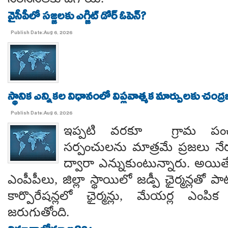
వైసీపీలో సజ్జలకు ఎగ్జిట్ డోర్ ఓపెన్?
Publish Date:Aug 6, 2026
స్థానిక ఎన్నికల విధానంలో విప్లవాత్మక మార్పులకు చంద్
Publish Date:Aug 6, 2026
ఇప్పటి వరకూ గ్రామ పంచ
సర్పంచులను మాత్రమే ప్రజలు నేరుగ
ద్వారా ఎన్నుకుంటున్నారు. అయి
ఎంపీపీలు, జిల్లా స్థాయిలో జడ్పీ ఛైర్మన్లతో ప
కార్పొరేషన్లలో ఛైర్మన్లు, మేయర్ల ఎంపిక 
జరుగుతోంది.