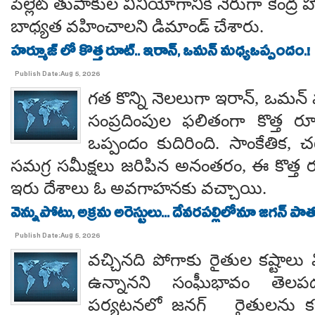
పెల్లెట్ తుపాకుల వినియోగానికి నేరుగా కేంద్ర
బాధ్యత వహించాలని డిమాండ్ చేశారు.
హర్మూజ్ లో కొత్త రూట్.. ఇరాన్, ఒమన్ మధ్యఒప్పందం.!
Publish Date:Aug 5, 2026
గత కొన్ని నెలలుగా ఇరాన్, ఒమన్
సంప్రదింపుల ఫలితంగా కొత్త ర
ఒప్పందం కుదిరింది. సాంకేతిక, చట
సమగ్ర సమీక్షలు జరిపిన అనంతరం, ఈ కొత్త 
ఇరు దేశాలు ఓ అవగాహనకు వచ్చాయి.
వెన్నుపోటు, అక్రమ అరెస్టులు... దేవరపల్లిలోనూ జగన్ పాత
Publish Date:Aug 5, 2026
వచ్చినది పోగాకు రైతుల కష్టాలు 
ఉన్నానని సంఘీభావం తె
పర్యటనలో జనగ్ రైతులను కల