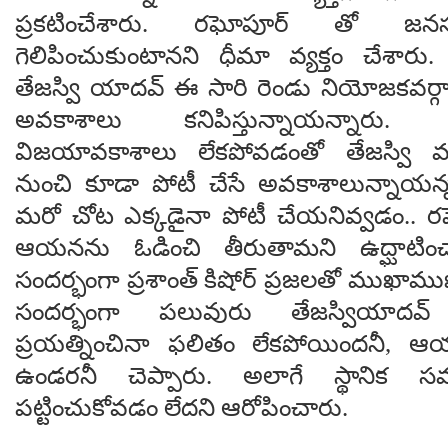
ప్రకటించేశారు. రఘోపూర్ తో జనసుర
గెలిపించుకుంటానని ధీమా వ్యక్తం చేశారు. ప
తేజస్వి యాదవ్ ఈ సారి రెండు నియోజకవర్గా
అవకాశాలు కనిపిస్తున్నాయన్నార
విజయావకాశాలు లేకపోవడంతో తేజస్వి 
నుంచి కూడా పోటీ చేసే అవకాశాలున్న
మరో చోట ఎక్కడైనా పోటీ చేయనివ్వడం.. ర
ఆయనను ఓడించి తీరుతామని ఉద్ఘాటి
సందర్భంగా ప్రశాంత్ కిషోర్ ప్రజలతో ముఖాము
సందర్భంగా పలువురు తేజస్వియాదవ్
ప్రయత్నించినా ఫలితం లేకపోయిందనీ,
ఉండరనీ చెప్పారు. అలాగే స్థానిక
పట్టించుకోవడం లేదని ఆరోపించారు.