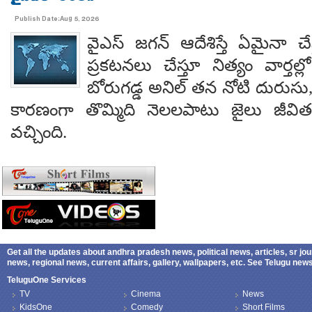
Publish Date:Aug 5, 2026
వైఎస్ జగన్ ఆదేశిస్తే ఏమైనా 
ప్రకటనలు చేస్తూ నిత్యం వార్తల్
బోరుగడ్డ అనిల్ తన నోటి దురుసు
కారణంగా తొమ్మిది నెలలపాటు జైలు జీవి
వచ్చింది.
Get all the updates about andhra pradesh news, political news, articles, sr jo
news, regional news, current affairs, gallery, wallpapers, etc. See Telugu ne
TeluguOne Services
TV
Cinema
News
KidsOne
Comedy
Short Films