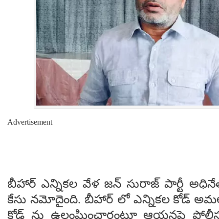
Advertisement
బీహార్ ఎన్నికల వేళ జన్ సురాజ్ పార్టీ అధినేత
కేసు నమోదైంది. బీహార్ లో ఎన్నికల కోడ్ అ
కోడ్ ను ఉల్లంఘించారంటూ ఆయనపై పోలీ