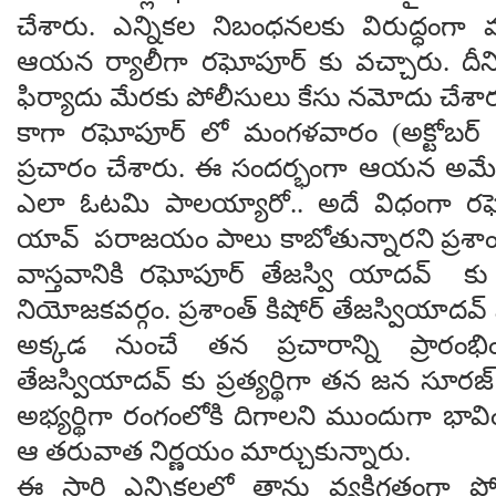
చేశారు. ఎన్నికల నిబంధనలకు విరుద్ధంగ
ఆయన ర్యాలీగా రఘోపూర్ కు వచ్చారు. దీన
ఫిర్యాదు మేరకు పోలీసులు కేసు నమోదు చేశ
కాగా రఘోపూర్ లో మంగళవారం (అక్టోబర్ 14
ప్రచారం చేశారు. ఈ సందర్భంగా ఆయన అమేథ
ఎలా ఓటమి పాలయ్యారో.. అదే విధంగా రఘో
యావ్ పరాజయం పాలు కాబోతున్నారని ప్రశాంత్
వాస్తవానికి రఘోపూర్ తేజస్వి యాదవ్ కు 
నియోజకవర్గం. ప్రశాంత్ కిషోర్ తేజస్వియాదవ్ న
అక్కడ నుంచే తన ప్రచారాన్ని ప్రారంభించ
తేజస్వియాదవ్ కు ప్రత్యర్థిగా తన జన సూరజ్
అభ్యర్థిగా రంగంలోకి దిగాలని ముందుగా భావించ
ఆ తరువాత నిర్ణయం మార్చుకున్నారు.
ఈ సారి ఎన్నికలలో తాను వ్యక్తిగతంగా 