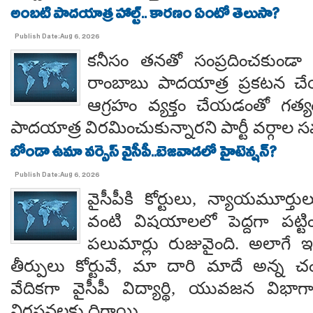
అంబటి పాదయాత్ర హాల్ట్.. కారణం ఏంటో తెలుసా?
Publish Date:Aug 6, 2026
కనీసం తనతో సంప్రదించకుండా 
రాంబాబు పాదయాత్ర ప్రకటన చే
ఆగ్రహం వ్యక్తం చేయడంతో గత్
పాదయాత్ర విరమించుకున్నారని పార్టీ వర్గాల
బోండా ఉమా వర్సెస్ వైసీపీ..బెజవాడలో హైటెన్షన్?
Publish Date:Aug 6, 2026
వైసీపీకి కోర్టులు, న్యాయమూర్త
వంటి విషయాలలో పెద్దగా పట్ట
పలుమార్లు రుజువైంది. అలాగే ఇప
తీర్పులు కోర్టువే, మా దారి మాదే అన్
వేదికగా వైసీపీ విద్యార్థి, యువజన విభాగాలు
నిరసనలకు దిగాయి.