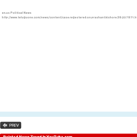
en-us
Political News
http://www.teluguone.com/news/content/case-regestered-on-prashant-kishore-39-207971.h