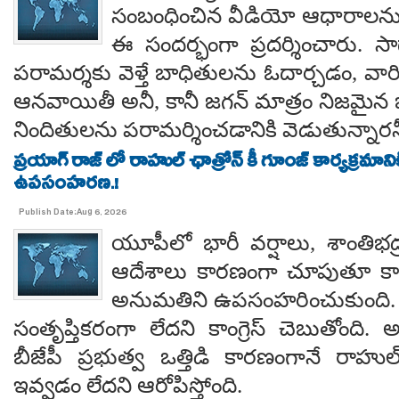
సంబంధించిన వీడియో ఆధారాలన
ఈ సందర్భంగా ప్రదర్శించారు. 
పరామర్శకు వెళ్తే బాధితులను ఓదార్చడం, వా
ఆనవాయితీ అనీ, కానీ జగన్ మాత్రం నిజమైన 
నిందితులను పరామర్శించడానికి వెడుతున్నారన
ప్రయాగ్ రాజ్ లో రాహుల్ ఛాత్రోన్ కీ గూంజ్ కార్యక్రమాన
ఉపసంహరణ.!
Publish Date:Aug 6, 2026
యూపీలో భారీ వర్షాలు, శాంతిభద్రత
ఆదేశాలు కారణంగా చూపుతూ కాయస
అనుమతిని ఉపసంహరించుకుంది
సంతృప్తికరంగా లేదని కాంగ్రెస్ చెబుతోంది.
బీజేపీ ప్రభుత్వ ఒత్తిడి కారణంగానే రా
ఇవ్వడం లేదని ఆరోపిస్తోంది.