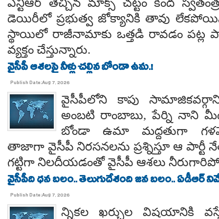
ఎన్టీఆర్ తెచ్చిన మాక్స్ చట్టం కింద స్వతంత
డెయిరీలో ప్రభుత్వ జోక్యానికి తావు లేకపో
స్థాయిలో రాజీనామాకు ఒత్తడి రావడం పట్ల ప
వ్యక్తం చేస్తున్నారు.
వైసీపీ ఆశలపై నీళ్లు చల్లిన బోండా ఉమ.!
Publish Date:Aug 7, 2026
వైసీపీలోని కాపు సామాజికవర్గా
అంబటి రాంబాబు, పేర్ని నాని మ
బోండా ఉమా మద్దతుగా గళమెత
తాజాగా వైసీపీ నిరసనలను ప్రశ్నిస్తూ ఆ పార్ట
గట్టిగా నిలదీయడంతో వైసీపీ ఆశలు నీరుగార
వైసీపీది ధన బలం.. తెలుగుదేశంది జన బలం.. ఏడీఆర్ నివేది
Publish Date:Aug 7, 2026
న్నికల ఖర్చుల విషయానికి వస్త