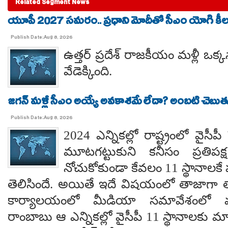
Related Segment News
యూపీ 2027 సమరం.. ప్రధాని మోదీతో సీఎం యోగి కీలక 
Publish Date:Aug 8, 2026
ఉత్తర్ ప్రదేశ్ రాజకీయం మళ్లీ ఒక్క
వేడెక్కింది.
జగన్ మళ్లీ సీఎం అయ్యే అవకాశమే లేదా? అంబటి చెబుతు
Publish Date:Aug 8, 2026
2024 ఎన్నికల్లో రాష్ట్రంలో వైస
మూటగట్టుకుని కనీసం ప్రతిప
నోచుకోకుండా కేవలం 11 స్థానాలక
తెలిసిందే. అయితే ఇదే విషయంలో తాజాగా తాడేప
కార్యాలయంలో మీడియా సమావేశంలో మ
రాంబాబు ఆ ఎన్నికల్లో వైసీపీ 11 స్థానాలకు 