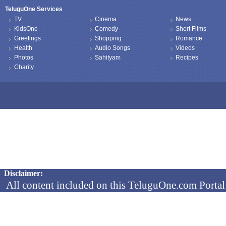
TeluguOne Services
TV
Cinema
News
KidsOne
Comedy
Short Films
Greetings
Shopping
Romance
Health
Audio Songs
Videos
Photos
Sahityam
Recipes
Charity
Copyright © 2026 TeluguOne NEWS - All Rights Reserved
Disclaimer:
All content included on this TeluguOne.com Portal 
audio clips, is the property of ObjectOne Informati
by copyright laws. The collection, arrangement and 
channels is the exclusive property of ObjectOne In