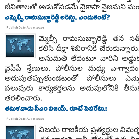
జీవితాలతో ఆడుకోవడమే వైకాపా నైజమని మండ
ఎమ్మెల్సీ రామసుబ్బారెడ్డి అరెస్టు.. ఎందుకంటే?
Publish Date:Aug 8, 2026
మ్మెల్సీ రామసుబ్బారెడ్డి తన 
కలిసి దీక్షా శిబిరానికి చేరుకున్న
అనుమతి లేదంటూ వారిని అడ్డు
వైపీపీ శ్రేణులు, పోలీసుల మధ్య వాగ్వాదం జ
అదుపుతప్పుతుండటంతో పోలీసులు ఎమ్మ
పలువురు కార్యకర్తలను అదుపులోనికి తీసు
తరలించారు.
తమిళనాడు సీఎం విజయ్.. రూటే సెపరేటు.!
Publish Date:Aug 8, 2026
విజయ్ రాజకీయ ప్రత్యర్థుల విమర్