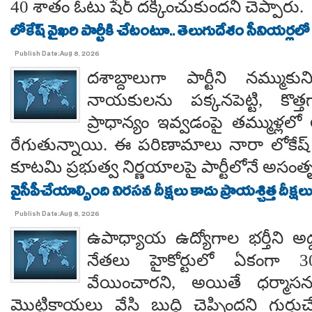
40 శాతం ఓటు షేర్ దక్కించుకుందని చెప్పారు.
లోకేష్ వైఖరి పార్టీకి చేటంటూ.. తెలుగుదేశం సీనియర్లలో
Publish Date:Aug 8, 2026
దశాబ్దాలుగా పార్టీని నమ్ముక
నాయకులను పక్కనపెట్టి, కొత్త
ప్రాధాన్యం ఇవ్వడంపై తమ్ముళ్లలో
రేగుతున్నాయి. ఈ పరిణామాలు నారా లోకేష్
కూటమి ప్రభుత్వ నిర్ణయాలపై పార్టీలోనే అసంతృప్
వైసీపీచేయాల్సింది నిరసన దీక్షలు కాదు ప్రాయశ్చిత్త దీక్షలు.. కో
Publish Date:Aug 8, 2026
ఉపాధ్యాయ ఉద్యోగాల భర్తీని అడ్
నేతలు హైకోర్టులో ఏకంగా 30
వేయించారని, అయితే ధర్మాసనం
మొట్టికాయలు వేసి బుద్ధి చెప్పిందని గుర్తుచ