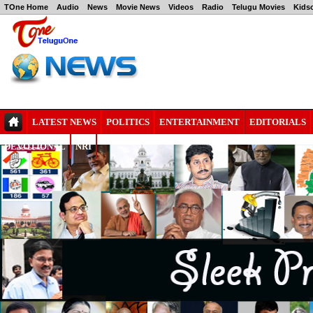
TOne Home
Audio
News
Movie News
Videos
Radio
Telugu Movies
Kids
LATEST NEWS
POLITICS
ENTERTAINMENT
EDITORIALS
DEVOTIONAL
NRI