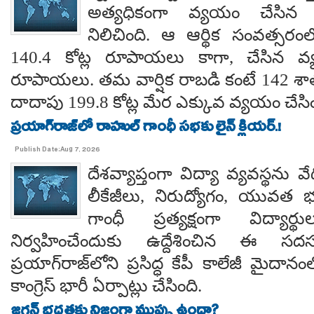
అత్యధికంగా వ్యయం చేసిన ప్
నిలిచింది. ఆ ఆర్థిక సంవత్సర
140.4 కోట్ల రూపాయలు కాగా, చేసిన వ్
రూపాయలు. తమ వార్షిక రాబడి కంటే 142 శ
దాదాపు 199.8 కోట్ల మేర ఎక్కువ వ్యయం చేసిం
ప్రయాగ్‌రాజ్‌లో రాహుల్ గాంధీ సభకు లైన్ క్లియర్.!
Publish Date:Aug 7, 2026
దేశవ్యాప్తంగా విద్యా వ్యవస్థను వేధి
లీకేజీలు, నిరుద్యోగం, యువత భవ
గాంధీ ప్రత్యక్షంగా విద్యార
నిర్వహించేందుకు ఉద్దేశించిన ఈ స
ప్రయాగ్‌రాజ్‌లోని ప్రసిద్ధ కేపీ కాలేజీ మైదాన
కాంగ్రెస్ భారీ ఏర్పాట్లు చేసింది.
జగన్ భద్రతకు నిజంగా ముప్పు ఉందా?