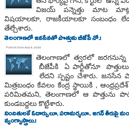
తన భార్యపై గానీ, కోర్టులో ఉన్న విడ
విజయ్ పన్నెత్తు మాట మాట్లా
విషయాలకూ, రాజకీయాలకూ సంబంధం లేదన
తేల్చేశారు.
తెలంగాణలో జనసేనతో పొత్తుకు బీజేపీ నో.!
Publish Date:Aug 8, 2026
తెలంగాణలో త్వరలో జరగనున్న స
బీజేపీకి ఏ పార్టీతోనూ పొత్తుల
లేదని స్పష్టం చేశారు. జనసేన ప
మిత్రబంధం కేవలం కేంద్ర స్థాయికి , ఆంధ్రప్రదేశ్
పరిమితమని, తెలంగాణలో ఆ పొత్తును పొడిగిం
కుండబద్దలు కొట్టేశారు.
నిందితులకే ఓదార్పులూ, పరామర్శలూ.. జగన్ తీరుపై మం
వ్యంగ్యాస్త్రాలు.!