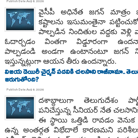
Publish Date:Aug 8, 2026
వైసీపీ అధినేత జగన్ మాత్రం 
కష్టాలను ఇసుమంతైనా పట్టించుక
పాల్పడిన నిందితుల వద్దకు వెళ్లి వ
ఓదార్చడం వింతగా విడ్డూరంగా ఉందన్
పాల్పడండి అండగా ఉంటానంటూ జగన్ ని
ఇస్తున్నట్లుగా ఆయన తీరు ఉందన్నారు.
విజయ డెయిరీ చైర్మన్ పదవికి చలసాని రాజీనామా.. తె
జరుగుతోంది?
Publish Date:Aug 8, 2026
దశాబ్దాలుగా తెలుగుదేశం పార్
పనిచేస్తున్న సీనియర్ నేత చలసానిక
ఈ స్థాయి ఒత్తిడి రావడం వెనుక కృష
ఉన్న అంతర్గత విభేదాలే కారణమని పరిశీల