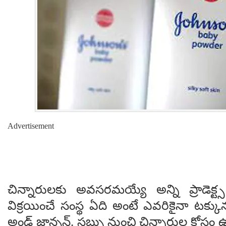
Advertisement
చిన్నారులకు అవసరమయ్యే అన్ని ప్రాడెక్ట్స
విక్రయించే సంస్థ ఏది అంటే ఎవరికైనా టక్కున గ
అండ్ జాన్సన్. సబ్బు నుంచి చిన్నారుల కోసం