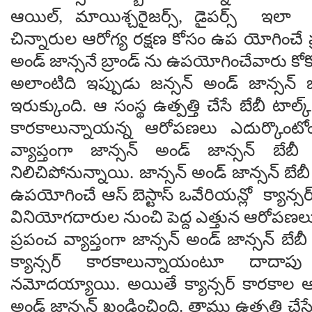
ఆయిల్, మాయిశ్చరైజర్స్, డైపర్స్ ఇలా 
చిన్నారుల ఆరోగ్య రక్షణ కోసం ఉప యోగించే ప్
అండ్ జాన్సనే బ్రాండ్ ను ఉపయోగించేవారు కోకొ
అలాంటిది ఇప్పుడు జన్సన్ అండ్ జాన్సన్ 
ఇరుక్కుంది. ఆ సంస్థ ఉత్పత్తి చేసే బేబీ టాల్క
కారకాలున్నాయన్న ఆరోపణలు ఎదుర్కొంటోం
వ్యాప్తంగా జాన్సన్ అండ్ జాన్సన్ బేబీ
నిలిచిపోనున్నాయి. జాన్సన్ అండ్ జాన్సన్ బేబ
ఉపయోగించే ఆస్ బెస్టాస్ ఒవేరియన్లో క్యాన్
వినియోగదారుల నుంచి పెద్ద ఎత్తున ఆరోపణలు 
ప్రపంచ వ్యాప్తంగా జాన్సన్ అండ్ జాన్సన్ బేబ
క్యాన్సర్ కారకాలున్నాయంటూ దాదాప
నమోదయ్యాయి. అయితే క్యాన్సర్ కారకాల 
అండ్ జాన్సన్ ఖండించింది. తాము ఉత్పత్తి చేస