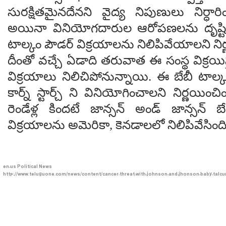
సురక్షితమైనదేనని వైద్య నిపుణులు నిర్ధార
అయినా వినియోగదారుల ఆరోపణలను దృష్టిల
టాల్కం పౌడర్ విక్రయాలను నిలిపివేయాలని నిర
దీంతో వచ్చే ఏడాది తరువాత ఈ సంస్థ విక్రయిస్
విక్రయాలు నిలిచిపోనున్నాయి. ఈ బేబీ టాల్
కార్న్ స్టార్చ్ ని వినియోగించాలని నిర్ణయిం
రెండేళ్ల కిందటే జాన్సన్ అండ్ జాన్సన్ 
విక్రయాలను అమెరికా, కెనడాలలో నిలిపివేసింద
en-us
Political News
http://www.teluguone.com/news/content/cancer-threat-with-johnson-and-jhonson-baby-talc