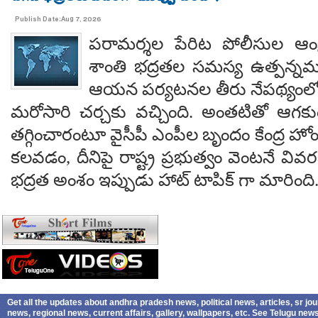
Publish Date:Aug 7, 2026
పరామర్శల పేరిట పోలీసుల ఆంక్
శాంతి భద్రతల సమస్య ఉత్పన్నమ
ఆయన పర్యటనల తీరు నేపథ్యంలో
మరోసారి చర్చకు వచ్చింది. అంతటితో ఆగకుం
తగ్గించారంటూ వైసీపీ ఎంపీల బృందం కేంద్ర హో
కలవడం, దీనిపై రాష్ట్ర ప్రభుత్వం వెంటనే వ
భద్రత అంశం ఇప్పుడు హాట్ టాపిక్ గా మారింది
Get all the updates about andhra pradesh news, political news, articles, sr jo
news, regional news, current affairs, gallery, wallpapers, etc. See Telugu ne