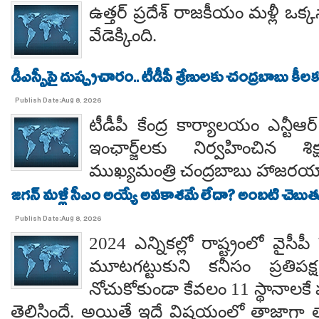
ఉత్తర్ ప్రదేశ్ రాజకీయం మళ్లీ ఒక్క
వేడెక్కింది.
డీఎస్సీపై దుష్ప్రచారం.. టీడీపీ శ్రేణులకు చంద్రబాబు కీ
Publish Date:Aug 8, 2026
టీడీపీ కేంద్ర కార్యాలయం ఎన్టీ
ఇంఛార్జ్‌లకు నిర్వహించిన శ
ముఖ్యమంత్రి చంద్రబాబు హాజరయ్
జగన్ మళ్లీ సీఎం అయ్యే అవకాశమే లేదా? అంబటి చెబుతు
Publish Date:Aug 8, 2026
2024 ఎన్నికల్లో రాష్ట్రంలో వైస
మూటగట్టుకుని కనీసం ప్రతిప
నోచుకోకుండా కేవలం 11 స్థానాలక
తెలిసిందే. అయితే ఇదే విషయంలో తాజాగా తాడేప