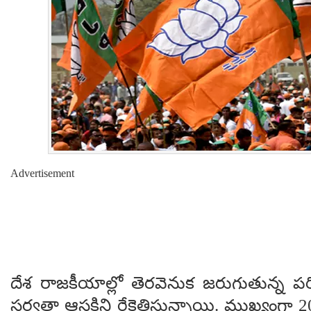
Advertisement
దేశ రాజకీయాల్లో తెరవెనుక జరుగుతున్న ప
సర్వత్రా ఆసక్తిని రేకెత్తిస్తున్నాయి. ముఖ్యంగా 