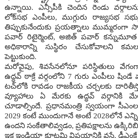
ఉన్నాయి. ఎన్సీపీకి చెందిన రెండు వర్గాల
లోక్‌సభ ఎంపీలు, ముగ్గురు రాజ్యసభ సభ్య
తిప్పుకునేందుకు ప్రయత్నాలు ముమ్మరంగా స
పవార్ రిటైర్మెంట్, అజిత్ పవార్ కన్నుమూ
అధికారాన్ని సుస్థిరం చేసుకోవాలని కమలం
పెట్టుకుంది.
మరోవైపు, శివసేనలోనూ పరిస్థితులు వేగం
ఉద్ధవ్ ఠాక్రే వర్గంలోని 7 గురు ఎంపీలు షిండ
టచ్‌లోకి రావడం రాజకీయ చర్చలకు దారితీస్
వ్యూహాలు ఏ మేరకు ఉద్ధవ్ వర్గానికి మే
చూడాల్సిందే. ప్రధానమంత్రి స్వయంగా సీఎంల
2029 కంటే ముందుగానే అంటే 2028లోనే ఎన్న
ఉందని సంకేతాలివ్వడం, ప్రతిపక్షాలను ఉక్కిరిబిక్క
ఇక ఇండియా కూటమి విషయానికి వస్తే, డీఎంకే 