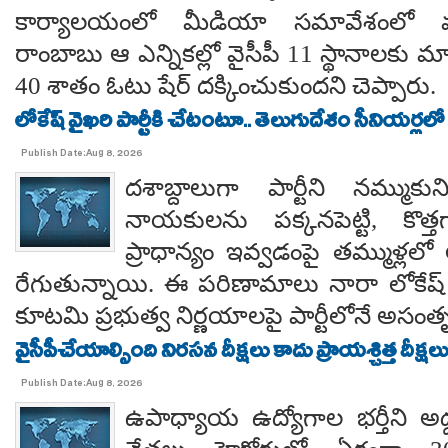
కార్యాలయంలో మీడియా సమావేశంలో మ
రాంబాబు ఆ ఎన్నికల్లో వైసీపీ 11 స్థానాలకు 
40 శాతం ఓటు షేర్ దక్కించుకుందని చెప్పారు.
లోకేష్ వైఖరి పార్టీకి చేటంటూ.. తెలుగుదేశం సీనియర్లలో
Publish Date:Aug 8, 2026
దశాబ్దాలుగా పార్టీని నమ్ముక
నాయకులను పక్కనపెట్టి, కొత్త
ప్రాధాన్యం ఇవ్వడంపై తమ్ముళ్లలో
రేగుతున్నాయి. ఈ పరిణామాలు నారా లోకేష్
కూటమి ప్రభుత్వ నిర్ణయాలపై పార్టీలోనే అసంతృప్
వైసీపీచేయాల్సింది నిరసన దీక్షలు కాదు ప్రాయశ్చిత్త దీక్షలు.. కో
Publish Date:Aug 8, 2026
ఉపాధ్యాయ ఉద్యోగాల భర్తీని అడ్