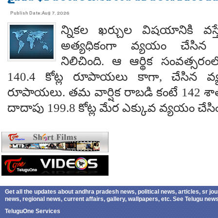
Publish Date:Aug 7, 2026
న్నికల ఖర్చుల విషయానికి వస్త
అత్యధికంగా వ్యయం చేసిన ప్
నిలిచింది. ఆ ఆర్థిక సంవత్సర
140.4 కోట్ల రూపాయలు కాగా, చేసిన వ్
రూపాయలు. తమ వార్షిక రాబడి కంటే 142 శ
దాదాపు 199.8 కోట్ల మేర ఎక్కువ వ్యయం చేసిం
Get all the updates about andhra pradesh news, political news, articles, sr jo
news, regional news, current affairs, gallery, wallpapers, etc. See Telugu ne
TeluguOne Services