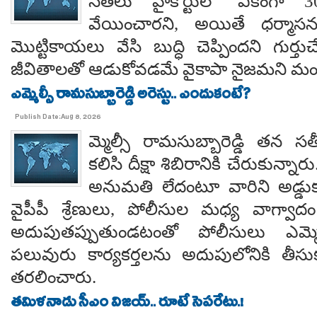
నేతలు హైకోర్టులో ఏకంగా 30
వేయించారని, అయితే ధర్మాసనం
మొట్టికాయలు వేసి బుద్ధి చెప్పిందని గుర్తుచ
జీవితాలతో ఆడుకోవడమే వైకాపా నైజమని మండ
ఎమ్మెల్సీ రామసుబ్బారెడ్డి అరెస్టు.. ఎందుకంటే?
Publish Date:Aug 8, 2026
మ్మెల్సీ రామసుబ్బారెడ్డి తన 
కలిసి దీక్షా శిబిరానికి చేరుకున్న
అనుమతి లేదంటూ వారిని అడ్డు
వైపీపీ శ్రేణులు, పోలీసుల మధ్య వాగ్వాదం జ
అదుపుతప్పుతుండటంతో పోలీసులు ఎమ్మ
పలువురు కార్యకర్తలను అదుపులోనికి తీసు
తరలించారు.
తమిళనాడు సీఎం విజయ్.. రూటే సెపరేటు.!