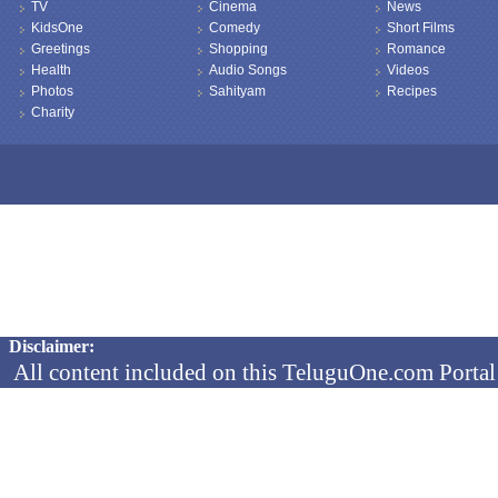
TV
Cinema
News
KidsOne
Comedy
Short Films
Greetings
Shopping
Romance
Health
Audio Songs
Videos
Photos
Sahityam
Recipes
Charity
Copyright © 2026 TeluguOne NEWS - All Rights Reserved
Disclaimer:
All content included on this TeluguOne.com Portal 
audio clips, is the property of ObjectOne Informati
by copyright laws. The collection, arrangement and 
channels is the exclusive property of ObjectOne In
protected copyright laws.