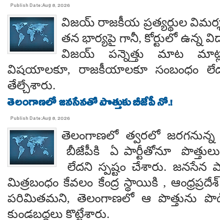
Publish Date:Aug 8, 2026
విజయ్ రాజకీయ ప్రత్యర్థుల విమర్
తన భార్యపై గానీ, కోర్టులో ఉన్న విడ
విజయ్ పన్నెత్తు మాట మాట్లా
విషయాలకూ, రాజకీయాలకూ సంబంధం లేదన
తేల్చేశారు.
తెలంగాణలో జనసేనతో పొత్తుకు బీజేపీ నో.!
Publish Date:Aug 8, 2026
తెలంగాణలో త్వరలో జరగనున్న స
బీజేపీకి ఏ పార్టీతోనూ పొత్తుల
లేదని స్పష్టం చేశారు. జనసేన ప
మిత్రబంధం కేవలం కేంద్ర స్థాయికి , ఆంధ్రప్రదేశ్
పరిమితమని, తెలంగాణలో ఆ పొత్తును పొడిగిం
కుండబద్దలు కొట్టేశారు.