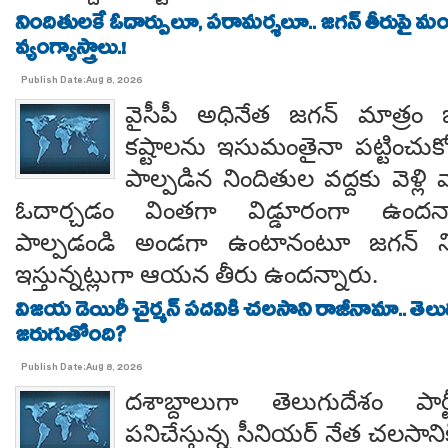
నిందితులకే ఓదార్పులూ, పరామర్శలూ.. జగన్ తీరుపై మం
వ్యంగ్యాస్త్రాలు.!
Publish Date:Aug 8, 2026
వైసీపీ అధినేత జగన్ మాత్రం 
కష్టాలను ఇసుమంతైనా పట్టించుక
పాల్పడిన నిందితుల వద్దకు వెళ్లి వ
ఓదార్చడం వింతగా విడ్డూరంగా ఉందన్
పాల్పడండి అండగా ఉంటానంటూ జగన్ ని
ఇస్తున్నట్లుగా ఆయన తీరు ఉందన్నారు.
విజయ డెయిరీ చైర్మన్ పదవికి చలసాని రాజీనామా.. తె
జరుగుతోంది?
Publish Date:Aug 8, 2026
దశాబ్దాలుగా తెలుగుదేశం పార్
పనిచేస్తున్న సీనియర్ నేత చలసానిక