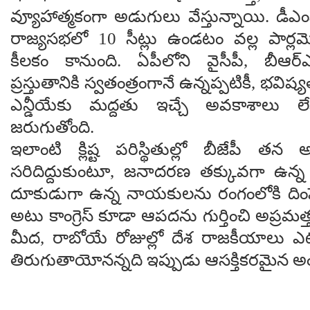
వ్యూహాత్మకంగా అడుగులు వేస్తున్నాయి. డీఎం
రాజ్యసభలో 10 సీట్లు ఉండటం వల్ల పార్లమ
కీలకం కానుంది. ఏపీలోని వైసీపీ, బీఆర్ఎ
ప్రస్తుతానికి స్వతంత్రంగానే ఉన్నప్పటికీ, భవి
ఎన్డీయేకు మద్దతు ఇచ్చే అవకాశాలు లేక
జరుగుతోంది.
ఇలాంటి క్లిష్ట పరిస్థితుల్లో బీజేపీ త
సరిదిద్దుకుంటూ, జనాదరణ తక్కువగా ఉన్న
దూకుడుగా ఉన్న నాయకులను రంగంలోకి దింపే క
అటు కాంగ్రెస్ కూడా ఆపదను గుర్తించి అప్రమత
మీద, రాబోయే రోజుల్లో దేశ రాజకీయాలు 
తిరుగుతాయోనన్నది ఇప్పుడు ఆసక్తికరమైన అ