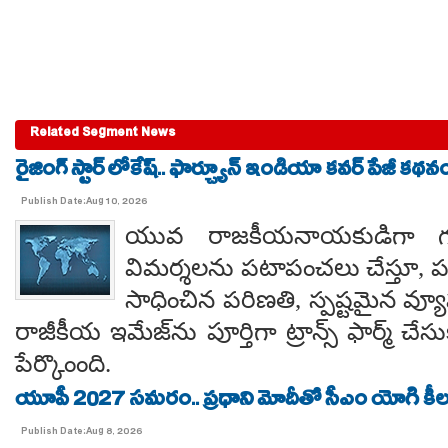
Related Segment News
రైజింగ్ స్టార్ లోకేష్.. ఫార్చ్యూన్ ఇండియా కవర్ పేజీ కథనం
Publish Date:Aug 10, 2026
యువ రాజకీయనాయకుడిగా గత
విమర్శలను పటాపంచలు చేస్తూ, పర
సాధించిన పరిణతి, స్పష్టమైన 
రాజీకీయ ఇమేజ్‌ను పూర్తిగా ట్రాన్స్ ఫార్మ్ చ
పేర్కొంంది.
యూపీ 2027 సమరం.. ప్రధాని మోదీతో సీఎం యోగి కీలక 
Publish Date:Aug 8, 2026