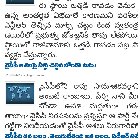
ఈ స్థాయి ఒత్తిడి రావడం వెనుక కృష
ఉన్న అంతర్గత విభేదాలే కారణమని పరిశీల
ఎన్టీఆర్ తెచ్చిన మాక్స్ చట్టం కింద స్వతంత
డెయిరీలో ప్రభుత్వ జోక్యానికి తావు లేకపో
స్థాయిలో రాజీనామాకు ఒత్తడి రావడం పట్ల ప
వ్యక్తం చేస్తున్నారు.
వైసీపీ ఆశలపై నీళ్లు చల్లిన బోండా ఉమ.!
Publish Date:Aug 7, 2026
వైసీపీలోని కాపు సామాజికవర్గా
అంబటి రాంబాబు, పేర్ని నాని మ
బోండా ఉమా మద్దతుగా గళమెత
తాజాగా వైసీపీ నిరసనలను ప్రశ్నిస్తూ ఆ పార్ట
గట్టిగా నిలదీయడంతో వైసీపీ ఆశలు నీరుగార
వైసీపీది ధన బలం.. తెలుగుదేశంది జన బలం.. ఏడీఆర్ నివేది