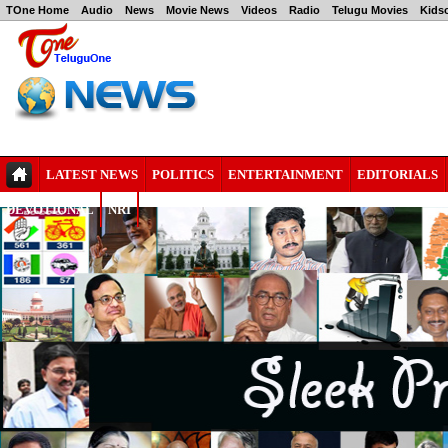
TOne Home
Audio
News
Movie News
Videos
Radio
Telugu Movies
Kids
LATEST NEWS
POLITICS
ENTERTAINMENT
EDITORIALS
DEVOTIONAL
NRI