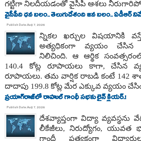
గట్టిగా నిలదీయడంతో వైసీపీ ఆశలు నీరుగార
వైసీపీది ధన బలం.. తెలుగుదేశంది జన బలం.. ఏడీఆర్ నివేది
Publish Date:Aug 7, 2026
న్నికల ఖర్చుల విషయానికి వస్త
అత్యధికంగా వ్యయం చేసిన ప్
నిలిచింది. ఆ ఆర్థిక సంవత్సర
140.4 కోట్ల రూపాయలు కాగా, చేసిన వ్
రూపాయలు. తమ వార్షిక రాబడి కంటే 142 శ
దాదాపు 199.8 కోట్ల మేర ఎక్కువ వ్యయం చేసిం
ప్రయాగ్‌రాజ్‌లో రాహుల్ గాంధీ సభకు లైన్ క్లియర్.!
Publish Date:Aug 7, 2026
దేశవ్యాప్తంగా విద్యా వ్యవస్థను వేధి
లీకేజీలు, నిరుద్యోగం, యువత భవ
గాంధీ ప్రత్యక్షంగా విద్యార