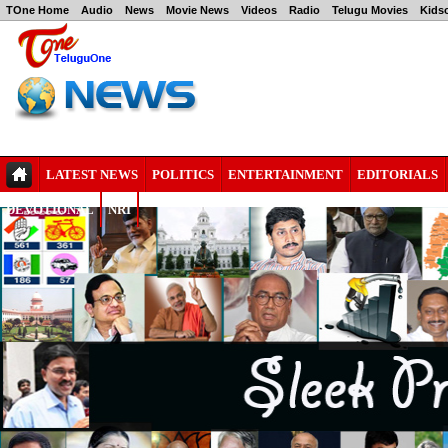
TOne Home
Audio
News
Movie News
Videos
Radio
Telugu Movies
Kids
LATEST NEWS
POLITICS
ENTERTAINMENT
EDITORIALS
DEVOTIONAL
NRI