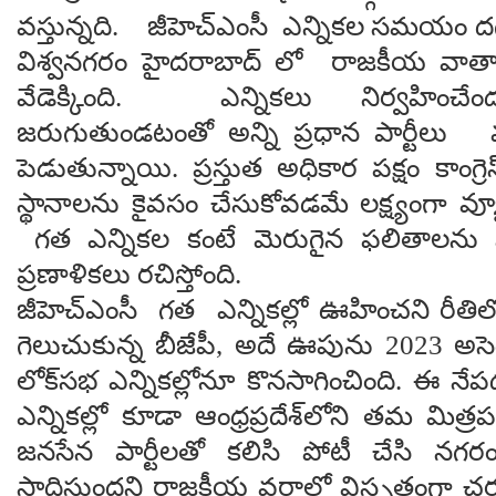
వస్తున్నది. జీహెచ్ఎంసీ ఎన్నికల సమయం 
విశ్వనగరం హైదరాబాద్ లో రాజకీయ వాతా
వేడెక్కింది. ఎన్నికలు నిర్వహించే
జరుగుతుండటంతో అన్ని ప్రధాన పార్టీలు
పెడుతున్నాయి. ప్రస్తుత అధికార పక్షం కాంగ్ర
స్థానాలను కైవసం చేసుకోవడమే లక్ష్యంగా వ్
గత ఎన్నికల కంటే మెరుగైన ఫలితాలను సా
ప్రణాళికలు రచిస్తోంది.
జీహెచ్ఎంసీ గత ఎన్నికల్లో ఊహించని రీతిలో
గెలుచుకున్న బీజేపీ, అదే ఊపును 2023 అస
లోక్‌సభ ఎన్నికల్లోనూ కొనసాగించింది. ఈ నేపథ
ఎన్నికల్లో కూడా ఆంధ్రప్రదేశ్‌లోని తమ మిత్రప
జనసేన పార్టీలతో కలిసి పోటీ చేసి నగర
సాధిస్తుందని రాజకీయ వర్గాల్లో విస్తృతంగా చ