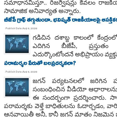
సమాధానమిస్తూ.. రిజర్వేషన్లు కేవలం రాజకీ
సామాజిక అనివార్యత అన్నారు.
బీజేపీ గ్రాఫ్ తగ్గుతుందా.. భవిష్యత్ రాజకీయాలపై ఆసక్తికర 
Publish Date:Aug 6, 2026
గడిచిన దశాబ్ద కాలంలో కేంద్రంలో 
ఎదిగిన బీజేపీ, ప్రస్తుతం 
ఎదుర్కొంటోందనే అభిప్రాయం వ్యక్
పరామర్శల పేరుతో బలప్రదర్శనలా?
Publish Date:Aug 6, 2026
జగన్ పర్యటనలలో జరిగిన
సంబంధించిన వీడియో ఆధారాలన
ఈ సందర్భంగా ప్రదర్శించారు. 
పరామర్శకు వెళ్తే బాధితులను ఓదార్చడం, వా
ఆనవాయితీ అనీ, కానీ జగన్ మాత్రం నిజమైన 