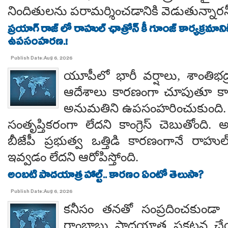
నిందితులను పరామర్శించడానికి వెడుతున్నారన
ప్రయాగ్ రాజ్ లో రాహుల్ ఛాత్రోన్ కీ గూంజ్ కార్యక్రమాన
ఉపసంహరణ.!
Publish Date:Aug 6, 2026
యూపీలో భారీ వర్షాలు, శాంతిభద్రత
ఆదేశాలు కారణంగా చూపుతూ కాయస
అనుమతిని ఉపసంహరించుకుంది
సంతృప్తికరంగా లేదని కాంగ్రెస్ చెబుతోంది.
బీజేపీ ప్రభుత్వ ఒత్తిడి కారణంగానే రా
ఇవ్వడం లేదని ఆరోపిస్తోంది.
అంబటి పాదయాత్ర హాల్ట్.. కారణం ఏంటో తెలుసా?
Publish Date:Aug 6, 2026
కనీసం తనతో సంప్రదించకుండా 
రాంబాబు పాదయాత్ర ప్రకటన చే