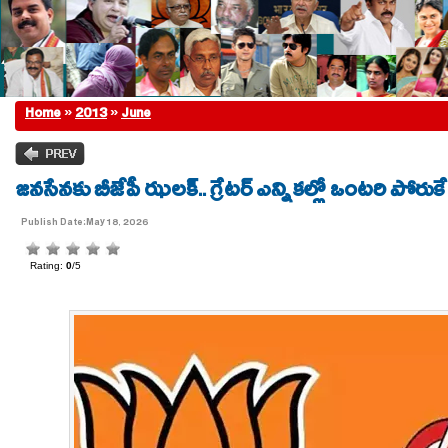
Home
»
2013
»
June
జనసేనకు బీజేపీ ఝలక్.. గ్రేటర్ ఎన్నికల్లో ఒంటరి పోరుకే 
Publish Date:May 18, 2026