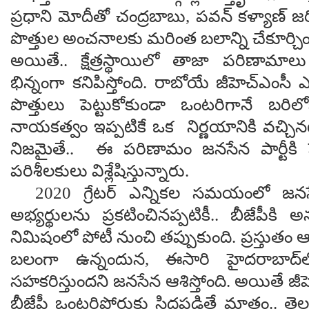
ప్రధాని మోదీతో చంద్రబాబు, పవన్ కళ్యాణ్ 
పొత్తుల అంచనాలకు మరింత బలాన్ని చేకూర్చిం
అయితే.. క్షేత్రస్థాయిలో తాజా పరిణామాలు పరి
భిన్నంగా కనిపిస్తోంది. రాబోయే జీహెచ్ఎంసీ ఎ
పొత్తులు పెట్టుకోకుండా ఒంటరిగానే బరిలో
నాయకత్వం ఇప్పటికే ఒక నిర్ణయానికి వచ్చినట్ల
నిజమైతే.. ఈ పరిణామం జనసేన పార్టీకి పె
పరిశీలకులు విశ్లేషిస్తున్నారు.
2020 గ్రేటర్ ఎన్నికల సమయంలో జనసేన
అభ్యర్థులను ప్రకటించినప్పటికీ.. బీజేపీక
నిమిషంలో పోటీ నుంచి తప్పుకుంది. ప్రస్తుతం ఆం
బలంగా ఉన్నందున, ఈసారి హైదరాబాద్‌
సహకరిస్తుందని జనసేన ఆశిస్తోంది. అయితే జీ
బీజేపీ ఒంటరిపోరుకు సిద్ధపడితే మాత్రం.. 