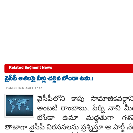
Related Segment News
వైసీపీ ఆశలపై నీళ్లు చల్లిన బోండా ఉమ.!
Publish Date:Aug 7, 2026
వైసీపీలోని కాపు సామాజికవర్గా
అంబటి రాంబాబు, పేర్ని నాని మ
బోండా ఉమా మద్దతుగా గళమెత
తాజాగా వైసీపీ నిరసనలను ప్రశ్నిస్తూ ఆ పార్ట