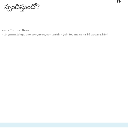
స్పందిస్తుందో?
en-us
Political News
http://www.teluguone.com/news/content/bjp--jolt-to-jana-sena-39-220216.html