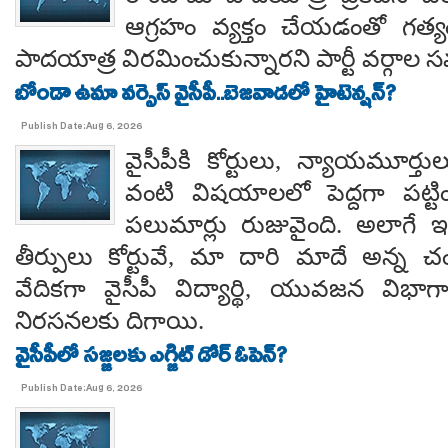
ఆగ్రహం వ్యక్తం చేయడంతో గత్
పాదయాత్ర విరమించుకున్నారని పార్టీ వర్గాల
బోండా ఉమా వర్సెస్ వైసీపీ..బెజవాడలో హైటెన్షన్?
Publish Date:Aug 6, 2026
వైసీపీకి కోర్టులు, న్యాయమూర్త
వంటి విషయాలలో పెద్దగా పట్ట
పలుమార్లు రుజువైంది. అలాగే ఇప
తీర్పులు కోర్టువే, మా దారి మాదే అన్
వేదికగా వైసీపీ విద్యార్థి, యువజన విభాగాలు
నిరసనలకు దిగాయి.
వైసీపీలో సజ్జలకు ఎగ్జిట్ డోర్ ఓపెన్?
Publish Date:Aug 6, 2026