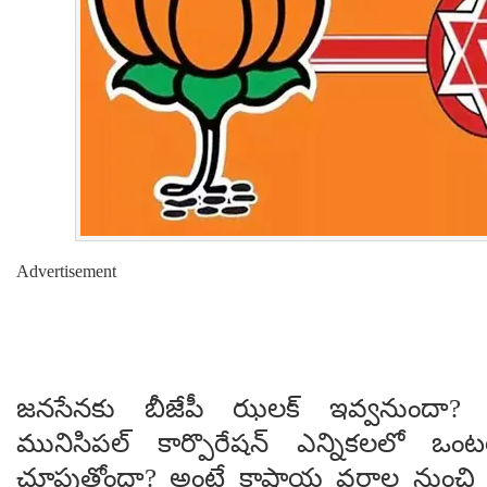
Advertisement
జనసేనకు బీజేపీ ఝలక్ ఇవ్వనుందా? గ్
మునిసిపల్ కార్పొరేషన్ ఎన్నికలలో ఒంట
చూపుతోందా? అంటే కాషాయ వర్గాల నుంచ