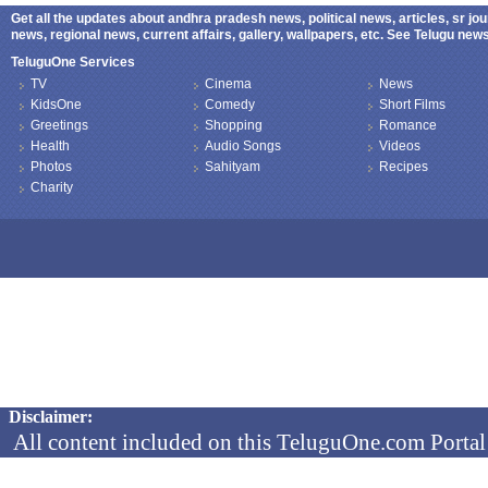
Get all the updates about andhra pradesh news, political news, articles, sr jo
news, regional news, current affairs, gallery, wallpapers, etc. See Telugu ne
TeluguOne Services
TV
Cinema
News
KidsOne
Comedy
Short Films
Greetings
Shopping
Romance
Health
Audio Songs
Videos
Photos
Sahityam
Recipes
Charity
Copyright © 2026 TeluguOne NEWS - All Rights Reserved
Disclaimer:
All content included on this TeluguOne.com Portal 
audio clips, is the property of ObjectOne Informati