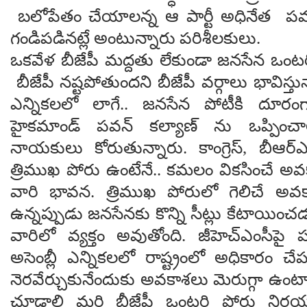
బలోపేతం చేయాలన్న ఆ పార్టీ అధినేత పవ
గండిపడినట్లే అంటున్నారు పరిశీలకులు.
ఒకవేళ బీజేపీ మద్దతు లేకుండా జనసేన ఒంటరిగ
బీజేపీ నష్టపోతుందని బీజేపీ వర్గాలు భావిస్త
ఎన్నికలలో లాగే.. జనసేన పోటీకి దూరంగ
హైకమాండ్ పవన్ కల్యాణ్ ను ఒప్పించాలన
నాయకులు కోరుతున్నారు. కాంగ్రెస్, బీఆర్
త్రిముఖ పోరు ఉంటేనే.. కమలం వికసించే అ
వారి భావన. త్రిముఖ పోరులో గెలిచే అవ
ఉన్నప్పుడు జనసేనకు కొన్ని సీట్లు కేటాయి
వారిలో వ్యక్తం అవుతోంది. జీహెచ్ఎంసీపై పట్ట
అసెంబ్లీ ఎన్నికలలో రాష్ట్రంలో అధికారం చే
నెరవేర్చుకునేందుకు అవకాశలు మెరుగ్గా ఉం
చూడాలి మరి బీజేపీ ఒంటరి పోరు నిర్