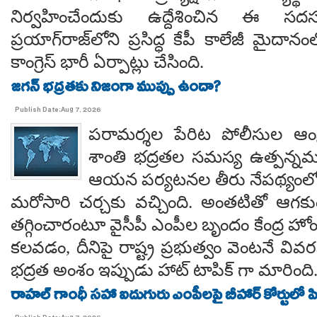
నిర్వహించేందుకు ఉద్దేశించిన ఈ స
ప్రయాగ్‌రాజ్‌లోని ప్రసిద్ధ కేపీ కాలేజీ మైదాన
కాంగ్రెస్ భారీ ఏర్పాట్లు చేసింది.
జగన్ భద్రతకు నిజంగా ముప్పు ఉందా?
Publish Date:Aug 7, 2026
పరామర్శల పేరిట పోలీసుల ఆంక్
శాంతి భద్రతల సమస్య ఉత్పన్నమ
ఆయన పర్యటనల తీరు నేపథ్యంలో
మరోసారి చర్చకు వచ్చింది. అంతటితో ఆగకుం
తగ్గించారంటూ వైసీపీ ఎంపీల బృందం కేంద్ర హో
కలవడం, దీనిపై రాష్ట్ర ప్రభుత్వం వెంటనే వ
భద్రత అంశం ఇప్పుడు హాట్ టాపిక్ గా మారింది
రాహల్ గాంధీ సహా ఐదుగురు ఎంపీలపై బీహార్ కోర్టులో ప