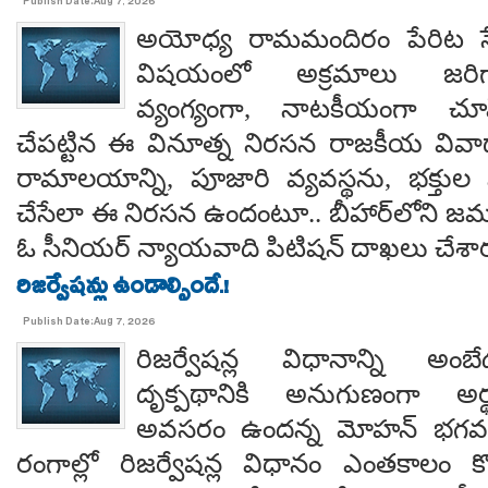
Publish Date:Aug 7, 2026
అయోధ్య రామమందిరం పేరిట సే
విషయంలో అక్రమాలు జరిగ
వ్యంగ్యంగా, నాటకీయంగా చూ
చేపట్టిన ఈ వినూత్న నిరసన రాజకీయ వివాదాన
రామాలయాన్ని, పూజారి వ్యవస్థను, భక్తు
చేసేలా ఈ నిరసన ఉందంటూ.. బీహార్‌లోని జమూ
ఓ సీనియర్ న్యాయవాది పిటిషన్ దాఖలు చేశార
రిజర్వేషన్లు ఉండాల్సిందే.!
Publish Date:Aug 7, 2026
రిజర్వేషన్ల విధానాన్ని అం
దృక్పథానికి అనుగుణంగా అర్థ
అవసరం ఉందన్న మోహన్ భగవత్..
రంగాల్లో రిజర్వేషన్ల విధానం ఎంతకాలం కొ