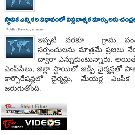
స్థానిక ఎన్నికల విధానంలో విప్లవాత్మక మార్పులకు చంద్
Publish Date:Aug 6, 2026
ఇప్పటి వరకూ గ్రామ పంచ
సర్పంచులను మాత్రమే ప్రజలు నేరుగ
ద్వారా ఎన్నుకుంటున్నారు. అయి
ఎంపీపీలు, జిల్లా స్థాయిలో జడ్పీ ఛైర్మన్లతో ప
కార్పొరేషన్లలో ఛైర్మన్లు, మేయర్ల ఎంపిక 
జరుగుతోంది.