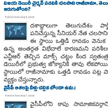
విజయ డెయిరీ చైర్మన్ పదవికి చలసాని రాజీనామా.. తె
జరుగుతోంది?
Publish Date:Aug 8, 2026
దశాబ్దాలుగా తెలుగుదేశం పార్
పనిచేస్తున్న సీనియర్ నేత చలసానిక
ఈ స్థాయి ఒత్తిడి రావడం వెనుక కృష
ఉన్న అంతర్గత విభేదాలే కారణమని పరిశీల
ఎన్టీఆర్ తెచ్చిన మాక్స్ చట్టం కింద స్వతంత
డెయిరీలో ప్రభుత్వ జోక్యానికి తావు లేకపో
స్థాయిలో రాజీనామాకు ఒత్తడి రావడం పట్ల ప
వ్యక్తం చేస్తున్నారు.
వైసీపీ ఆశలపై నీళ్లు చల్లిన బోండా ఉమ.!
Publish Date:Aug 7, 2026
వైసీపీలోని కాపు సామాజికవర్గా