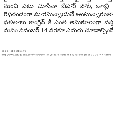
నుంచి ఎటు చూసినా బీహార్ పోల్, జూబ్లీ బై
రెఫ‌రండంగా మార‌నున్నాయ‌నే అంటున్నారంతా
ఫ‌లితాలు కాంగ్రెస్ కి ఎంత అనుకూలంగా వ‌
మ‌నం న‌వంబ‌ర్ 14 వ‌ర‌కూ ఎదురు చూడాల్సిందే
en-us
Political News
http://www.teluguone.com/news/content/bihar-elections-key-for-congress-39-207477.html