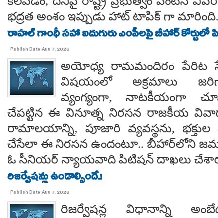
కలవడం, దీనిపై రాష్ట్ర ప్రభుత్వం వెంటనే వ
భద్రత అంశం ఇప్పుడు హాట్ టాపిక్ గా మారింది
రాహల్ గాంధీ సహా ఐదుగురు ఎంపీలపై బీహార్ కోర్టులో ప
Publish Date:Aug 7, 2026
అయోధ్య రామమందిరం పేరిట సే
విషయంలో అక్రమాలు జరిగ
వ్యంగ్యంగా, నాటకీయంగా చూ
చేపట్టిన ఈ వినూత్న నిరసన రాజకీయ వివాదాన
రామాలయాన్ని, పూజారి వ్యవస్థను, భక్తు
చేసేలా ఈ నిరసన ఉందంటూ.. బీహార్‌లోని జమూ
ఓ సీనియర్ న్యాయవాది పిటిషన్ దాఖలు చేశార
రిజర్వేషన్లు ఉండాల్సిందే.!
Publish Date:Aug 7, 2026
రిజర్వేషన్ల విధానాన్ని అం