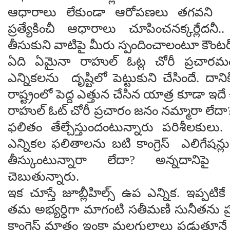
ఆధారాలు లేకుండా ఆరోపణలు తగవని వ
ప్ర‌త్యేకించీ ఆధారాలు చూపించ‌న‌క్క‌ర్లేద‌నీ.
తీసుకుని వాటిపై మీరు స్పందించాలంటూ కౌంటర
ఏది ఏమైనా రాహుల్ ఓట్ల చోరీ ప్ర‌చార‌
ఎన్నిక‌ల‌ను దృష్టిలో పెట్టుకుని చేసిందే. 
రాష్ట్రంలో పెద్ద ఎత్తున చేసిన యాత్ర కూడా ఇదే
రాహుల్ ఓట్ చోరీ ప్ర‌చారం జ‌నం న‌మ్మారా లేదా?
ఫ‌లితం తేల్చేస్తుందంటున్నారు పరిశీలకులు. 
ఎన్నిక‌ల ఫ‌లితాలను బ‌టి కాంగ్రెస్ ఎలిగేష‌న్
తీస్కుంటున్నారా లేదా? అన్నదానిపై క్
చెబుతున్నారు.
ఇక చూస్తే జూబ్లీహిల్స్ ఉప ఎన్నిక‌. ఇప్ప‌టికే ప
త‌మ అభ్య‌ర్ధిగా మాగంటి స‌తీమ‌ణి సునీత‌ను ప
కాంగ్రెస్ మాత్రం ఇంకా మ‌ల్ల‌గుల్లాలు ప‌డుతూ