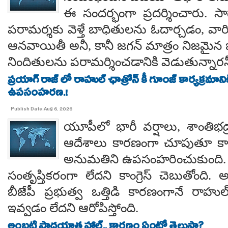
ఈ సందర్భంగా ప్రదర్శించారు. 
పరామర్శకు వెళ్తే బాధితులను ఓదార్చడం, వా
ఆనవాయితీ అనీ, కానీ జగన్ మాత్రం నిజమైన 
నిందితులను పరామర్శించడానికి వెడుతున్నారన
ప్రయాగ్ రాజ్ లో రాహుల్ ఛాత్రోన్ కీ గూంజ్ కార్యక్రమాన
ఉపసంహరణ.!
Publish Date:Aug 6, 2026
యూపీలో భారీ వర్షాలు, శాంతిభద్రత
ఆదేశాలు కారణంగా చూపుతూ కాయస
అనుమతిని ఉపసంహరించుకుంది
సంతృప్తికరంగా లేదని కాంగ్రెస్ చెబుతోంది.
బీజేపీ ప్రభుత్వ ఒత్తిడి కారణంగానే రా
ఇవ్వడం లేదని ఆరోపిస్తోంది.
అంబటి పాదయాత్ర హాల్ట్.. కారణం ఏంటో తెలుసా?