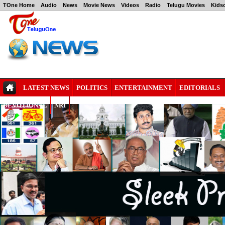
TOne Home
Audio
News
Movie News
Videos
Radio
Telugu Movies
Kids
LATEST NEWS
POLITICS
ENTERTAINMENT
EDITORIALS
DEVOTIONAL
NRI