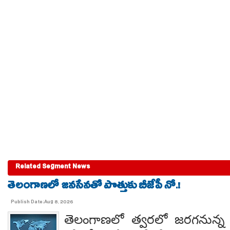
Related Segment News
తెలంగాణలో జనసేనతో పొత్తుకు బీజేపీ నో.!
Publish Date:Aug 8, 2026
తెలంగాణలో త్వరలో జరగనున్న స