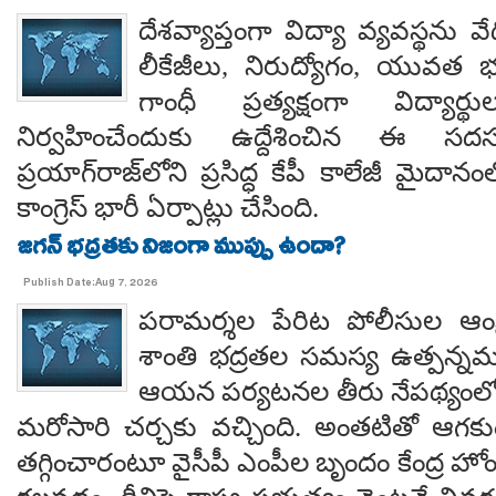
దేశవ్యాప్తంగా విద్యా వ్యవస్థను వేధి
లీకేజీలు, నిరుద్యోగం, యువత భవ
గాంధీ ప్రత్యక్షంగా విద్యార
నిర్వహించేందుకు ఉద్దేశించిన ఈ స
ప్రయాగ్‌రాజ్‌లోని ప్రసిద్ధ కేపీ కాలేజీ మైదాన
కాంగ్రెస్ భారీ ఏర్పాట్లు చేసింది.
జగన్ భద్రతకు నిజంగా ముప్పు ఉందా?
Publish Date:Aug 7, 2026
పరామర్శల పేరిట పోలీసుల ఆంక్
శాంతి భద్రతల సమస్య ఉత్పన్నమ
ఆయన పర్యటనల తీరు నేపథ్యంలో
మరోసారి చర్చకు వచ్చింది. అంతటితో ఆగకుం
తగ్గించారంటూ వైసీపీ ఎంపీల బృందం కేంద్ర హో