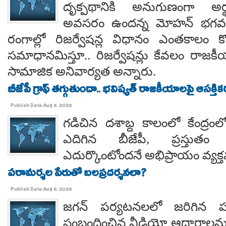
దృక్పథానికి అనుగుణంగా అర్థ
అవసరం ఉందన్న మోహన్ భగవత్..
రంగాల్లో రిజర్వేషన్ల విధానం ఎంతకాలం కొ
సమాధానమిస్తూ.. రిజర్వేషన్లు కేవలం రాజకీ
సామాజిక అనివార్యత అన్నారు.
బీజేపీ గ్రాఫ్ తగ్గుతుందా.. భవిష్యత్ రాజకీయాలపై ఆసక్తికర 
Publish Date:Aug 6, 2026
గడిచిన దశాబ్ద కాలంలో కేంద్రంలో 
ఎదిగిన బీజేపీ, ప్రస్తుతం 
ఎదుర్కొంటోందనే అభిప్రాయం వ్యక్
పరామర్శల పేరుతో బలప్రదర్శనలా?
Publish Date:Aug 6, 2026
జగన్ పర్యటనలలో జరిగిన
సంబంధించిన వీడియో ఆధారాలన