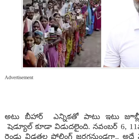
Advertisement
అటు బీహార్ ఎన్నిక‌తో పాటు ఇటు జూబ్లీ
షెడ్యూల్ కూడా విడుద‌లైంది. న‌వంబ‌ర్ 6, 11వ
రెండు విడ‌త‌ల పోలింగ్ జ‌ర‌గ‌నుండ‌గా.. అద