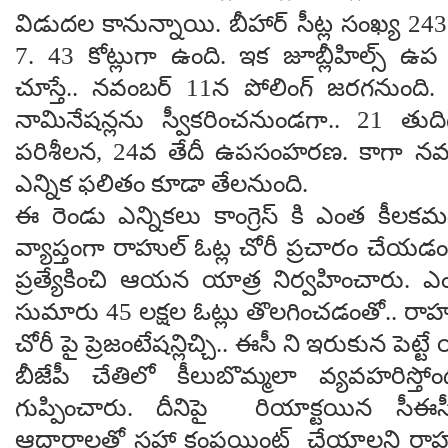
విడుద‌ల కానున్నాయి. బీహార్ సీట్ల సంఖ్య 243
7. 43 కోట్లుగా ఉంది. ఇక జూబ్లీహిల్స్ ఉప 
చూస్తే.. న‌వంబ‌ర్ 11న పోలింగ్ జ‌ర‌గ‌నుం
నామినేష‌న్ల‌ను స్వీక‌రించ‌నుండ‌గా.. 21 తు
ప‌రిశీల‌న‌, 24వ తేదీ ఉప‌సంహ‌ర‌ణ‌. కాగా 
ఎన్నిక ఫ‌లితం కూడా తేల‌నుంది.
ఈ రెండు ఎన్నిక‌లు కాంగ్రెస్ కి ఎంత కీల‌క‌మ
వ్యాప్తంగా రాహుల్ ఓట్ల చోరీ ప్ర‌చారం చేయ‌డ
ప్ర‌త్యేకించి ఆయ‌న యాత్ర నిర్వ‌హించారు. 
సుమారు 45 ల‌క్ష‌ల ఓట్లు తొల‌గించ‌డంతో.. రాహు
చోరీ పై ప్రెజంటేష‌న్లిచ్చి.. ఈసీ ని ఇరుకున పెట్
బీజేపీ చేతిలో కీలుబొమ్మ‌లా వ్య‌వ‌హ‌రిస
గుప్పించారు. దీనిపై రియాక్ట‌యిన సీఈసీ
ఆధారాల‌తో స‌హా కంప్ల‌యింట్ చేయాల‌ని రాహ