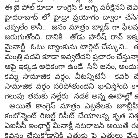
ఈ బై పోల్ కూడా కాంగ్రెస్ కి అగ్ని ప‌రీక్షేనని చెప
హైద‌రాబాద్ లో హైడ్రా ప్ర‌యోగం ద్వారా చే
చెప్పలేం కానీ.. జ‌నం మాత్రం బ్యాడ్ గా ఫీల‌
జరుగుతోంది. దానికి తోడు హ‌రీష్ రావ్ ఇక్
మైనార్టీ ఓటు బ్యాంకును టార్గెట్ చేస్కుని.. 
మంత్రి ప‌ద‌వి కూడా ఇవ్వ‌లేద‌ని ప్ర‌చారం చేస్తున
ఆపై ఇక్క‌డ అధికంగా ఉండే సినీ జ‌నం, అందు
క‌మ్మ సామాజిక వ‌ర్గం. వీట‌న్నిటినీ క‌వ‌ర్
సామాజిక వ‌ర్గం స‌రిపోతుంద‌ని భావిస్తోంది క
గెలుపు త‌మ‌కు న‌ల్లేరు న‌డకే అన్న ఊహ‌ల్లో
అయితే కాంగ్రెస్ మాత్రం ఎట్ట‌కేల‌కు జూబ్లీ
కంటోన్మెంట్ రిజ‌ల్ట్ రిపీట్ చేయాల‌న్న కృత 
ఏఐసీసీ ఇంఛార్జ్ మీనాక్షీ న‌ట‌రాజ‌న్ అయితే 
కైవ‌సం చేసుకోడానికి ఎత్తుకు పై ఎత్తులు వేస