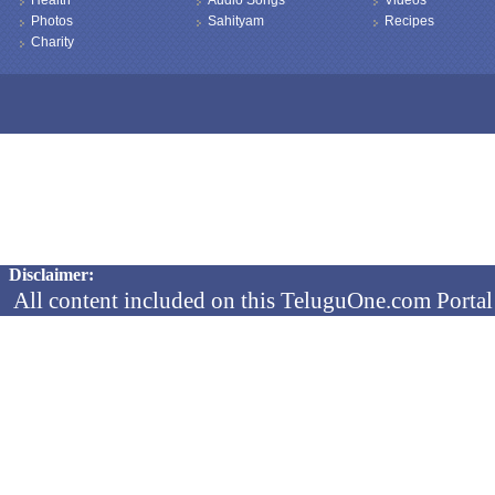
Health
Audio Songs
Videos
Photos
Sahityam
Recipes
Charity
Copyright © 2026 TeluguOne NEWS - All Rights Reserved
Disclaimer:
All content included on this TeluguOne.com Portal 
audio clips, is the property of ObjectOne Informati
by copyright laws. The collection, arrangement and 
channels is the exclusive property of ObjectOne In
protected copyright laws.
You may not copy, reproduce, distribute, p
transmit, or in any other way exploit any