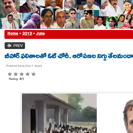
Home
»
2013
»
June
బీహార్ ఫ‌లితాల‌తో ఓట్ చోరీ.. ఆరోపణల నిగ్గు తేలనుంద
Publish Date:Oct 7, 2025