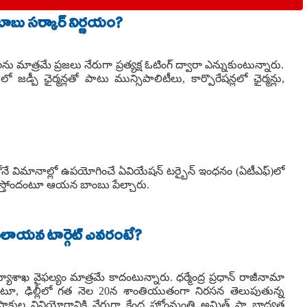
రబాబు సర్కార్ నిర్ణయం?
ాత్రమే ప్రజలు నేరుగా ప్రత్యక్ష ఓటింగ్ ద్వారా ఎన్నుకుంటున్నారు.
డ్పీ ఛైర్మన్లతో పాటు మున్సిపాలిటీలు, కార్పొరేషన్లలో ఛైర్మన్లు,
వరలోనే విమానాల్లో ఉపయోగించే ఏవియేషన్ టర్బైన్ ఇంధనం (ఏటీఎఫ్)లో
ేస్తోందంటూ ఆయన బాంబు పేల్చారు.
 అసలాయన టార్గెట్ ఎవరంటే?
ద్యాశాఖ వైఫల్యం మాత్రమే కాదంటున్నారు. ధర్మేంద్ర ప్రధాన్ రాజీనామా
నంటూ, ఢిల్లీలో గత నెల 20న శాంతియుతంగా నిరసన తెలుపుతున్న
్ తుపాకుల వినియోగానికి నేరుగా కేంద్ర హోంమంత్రి అమిత్ షా బాధ్యత