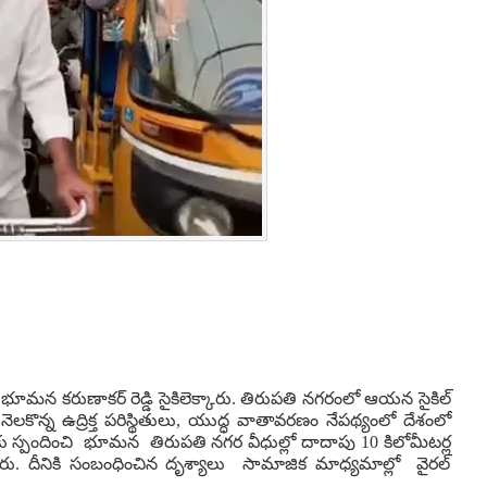
భూమన కరుణాకర్ రెడ్డి సైకిలెక్కారు. తిరుపతి నగరంలో ఆయన సైకిల్
ెలకొన్న ఉద్రిక్త పరిస్థితులు, యుద్ధ వాతావరణం నేపథ్యంలో దేశంలో
ు స్పందించి భూమన తిరుపతి నగర వీధుల్లో దాదాపు 10 కిలోమీటర్ల
రు. దీనికి సంబంధించిన దృశ్యాలు సామాజిక మాధ్యమాల్లో వైరల్