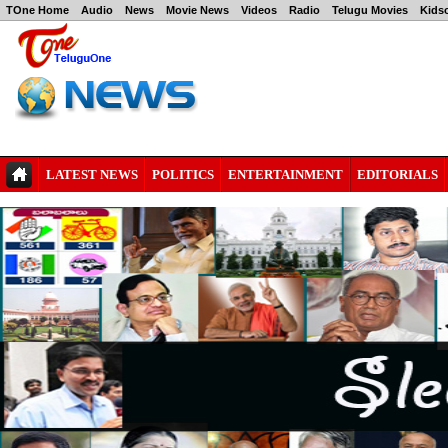
TOne Home
Audio
News
Movie News
Videos
Radio
Telugu Movies
Kids
LATEST NEWS
POLITICS
ENTERTAINMENT
EDITORIALS