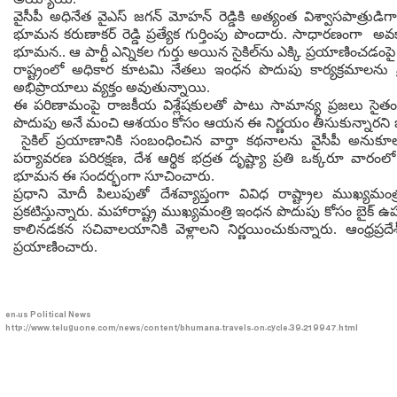
వైసీపీ అధినేత వైఎస్ జగన్ మోహన్ రెడ్డికి అత్యంత విశ్వాసపాత్రుడిగ
భూమన కరుణాకర్ రెడ్డి ప్రత్యేక గుర్తింపు పొందారు. సాధారణంగా అవక
భూమన.. ఆ పార్టీ ఎన్నికల గుర్తు అయిన సైకిల్‌ను ఎక్కి ప్రయాణించడంపై 
రాష్ట్రంలో అధికార కూటమి నేతలు ఇంధన పొదుపు కార్యక్రమాలను
అభిప్రాయాలు వ్యక్తం అవుతున్నాయి.
ఈ పరిణామంపై రాజకీయ విశ్లేషకులతో పాటు సామాన్య ప్రజలు సైతం స్పందిస
పొదుపు అనే మంచి ఆశయం కోసం ఆయన ఈ నిర్ణయం తీసుకున్నారని
సైకిల్ ప్రయాణానికి సంబంధించిన వార్తా కథనాలను వైసీపీ అనుక
పర్యావరణ పరిరక్షణ, దేశ ఆర్థిక భద్రత దృష్ట్యా ప్రతి ఒక్కరూ వా
భూమన ఈ సందర్భంగా సూచించారు.
ప్రధాని మోదీ పిలుపుతో దేశవ్యాప్తంగా వివిధ రాష్ట్రాల ముఖ్యమ
ప్రకటిస్తున్నారు. మహారాష్ట్ర ముఖ్యమంత్రి ఇంధన పొదుపు కోసం బైక్ ఉ
కాలినడకన సచివాలయానికి వెళ్లాలని నిర్ణయించుకున్నారు. ఆంధ్రప్రదేశ్‌
ప్రయాణించారు.
en-us
Political News
http://www.teluguone.com/news/content/bhumana-travels-on-cycle-39-219947.html