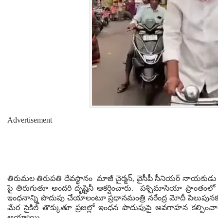
Advertisement
తిరుమల తిరుపతి దేవస్థానం మాజీ చైర్మన్, వైసీపీ సీనియర్ నాయకుడు 
పై తిరుగుతూ అందరి దృష్టినీ ఆకర్షించారు. పశ్చిమాసియా ప్రాంతంలో న
ఇంధనాన్ని పొదుపు చేయాలంటూ ప్రధానమంత్రి నరేంద్ర మోదీ పిలుపునక
మేర సైకిల్ తొక్కుతూ ప్రజల్లో ఇంధన పొదుపుపై అవగాహన కల్పించా
అయ్యాయి.