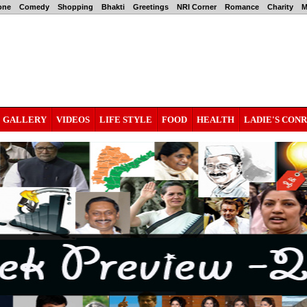
one
Comedy
Shopping
Bhakti
Greetings
NRI Corner
Romance
Charity
M
GALLERY
VIDEOS
LIFE STYLE
FOOD
HEALTH
LADIE'S CON