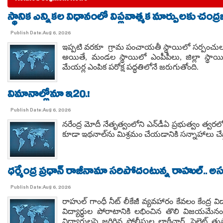
స్థానిక ఎన్నికల విధానంలో విప్లవాత్మక మార్పులకు చంద్
Publish Date:Aug 6, 2026
ఇప్పటి వరకూ గ్రామ పంచాయతీ స్థాయిలో సర్పంచులను మ
అయితే, మండల స్థాయిలో ఎంపీపీలు, జిల్లా స్థాయిలో జ
మేయర్ల ఎంపిక పరోక్ష పద్ధతిలోనే జరుగుతోంది.
విమానాల్లోనూ ఇ20.!
Publish Date:Aug 6, 2026
నరేంద్ర మోదీ నేతృత్వంలోని ఎన్‌డీఏ ప్రభుత్వం త్
కూడా ఇథనాల్‌ను మిశ్రమం చేయడానికి సన్నాహాలు చ
ధర్మేంద్ర ప్రధాన్ రాజీనామా సరిపోదంటున్న రాహుల్..
Publish Date:Aug 6, 2026
రాహుల్ గాంధీ నీట్ లీకేజీ వ్యవహారం కేవలం కేంద్ర వి
విద్యార్థుల పోరాటానికి లభించిన తొలి విజయమే
విద్యార్థులపై జరిగిన పోలీసుల లాఠీఛార్జ్, పెల్లెట