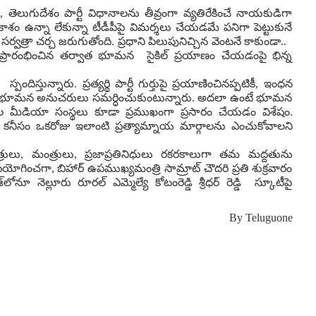
ా, తెలుగుదేశం పార్టీ విధానాలను తీవ్రంగా వ్యతిరేకించే నాయకుడిగా
ాశం ఉన్నా లేకున్నా టీడీపీపై విమర్శలు చేయడమే పనిగా పెట్టుకునే
సర్వత్రా చర్చ జరుగుతోంది. ప్రధాని పిలుపునిచ్చిన వెంటనే కాకుండా..
 ప్రారంభించిన తర్వాత భూమన సైకిల్ ప్రయాణం చేయడంపై భిన్న
్తున్నారు. ప్రత్యర్థి పార్టీ గుర్తుపై ప్రయాణించినప్పటికీ, ఇంధన
 భూమన అనుచరులు సమర్ధించుకుంటున్నారు. అదలా ఉంటే భూమన
ూల మీడియా సంస్థలు కూడా ప్రముఖంగా ప్రసారం చేయడం విశేషం.
రంలో కనీసం ఒకరోజు ఇలాంటి ప్రత్యామ్నాయ మార్గాలను ఎంచుకోవాలని
ంత్రులు, మంత్రులు, ప్రజాప్రతినిధులు రకరకాలుగా తమ మద్దతును
పయోగించగా, బిహార్ ఉపముఖ్యమంత్రి సామ్రాట్ చౌదరి ప్రతి శుక్రవారం
లోనూ నెల్లూరు రూరల్ ఎమ్మెల్యే కోటంరెడ్డి శ్రీధర్ రెడ్డి స్కూటీపై
By
Teluguone