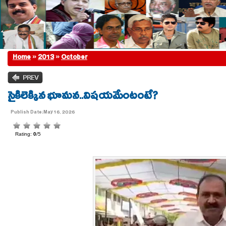
Home
»
2013
»
October
సైకిలెక్కిన భూమన..విషయమేంటంటే?
Publish Date:May 16, 2026