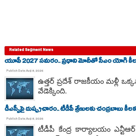
Related Segment News
యూపీ 2027 సమరం.. ప్రధాని మోదీతో సీఎం యోగి కీలక 
Publish Date:Aug 8, 2026
ఉత్తర్ ప్రదేశ్ రాజకీయం మళ్లీ ఒక్క
వేడెక్కింది.
డీఎస్సీపై దుష్ప్రచారం.. టీడీపీ శ్రేణులకు చంద్రబాబు కీ
Publish Date:Aug 8, 2026
టీడీపీ కేంద్ర కార్యాలయం ఎన్టీ