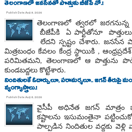
తెలంగాణలో జనసేనతో పొత్తుకు బీజేపీ నో.!
Publish Date:Aug 8, 2026
తెలంగాణలో త్వరలో జరగనున్న స
బీజేపీకి ఏ పార్టీతోనూ పొత్తుల
లేదని స్పష్టం చేశారు. జనసేన ప
మిత్రబంధం కేవలం కేంద్ర స్థాయికి , ఆంధ్రప్రదేశ్
పరిమితమని, తెలంగాణలో ఆ పొత్తును పొడిగిం
కుండబద్దలు కొట్టేశారు.
నిందితులకే ఓదార్పులూ, పరామర్శలూ.. జగన్ తీరుపై మం
వ్యంగ్యాస్త్రాలు.!
Publish Date:Aug 8, 2026
వైసీపీ అధినేత జగన్ మాత్రం 
కష్టాలను ఇసుమంతైనా పట్టించుక
పాల్పడిన నిందితుల వద్దకు వెళ్లి వ