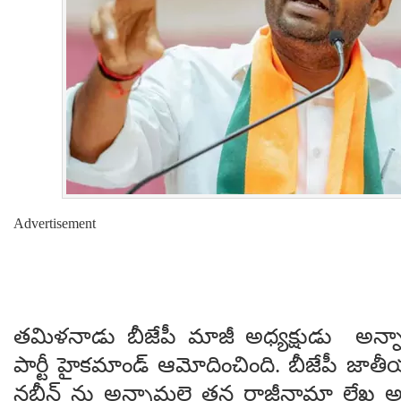
Advertisement
తమిళనాడు బీజేపీ మాజీ అధ్యక్షుడు అన్
పార్టీ హైకమాండ్ ఆమోదించింది. బీజేపీ జాతీయ
నబీన్ ను అన్నామలై తన రాజీనామా లేఖ అ