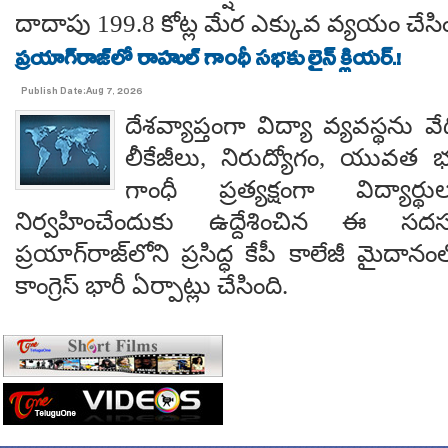
దాదాపు 199.8 కోట్ల మేర ఎక్కువ వ్యయం చేసిం
ప్రయాగ్‌రాజ్‌లో రాహుల్ గాంధీ సభకు లైన్ క్లియర్.!
Publish Date:Aug 7, 2026
దేశవ్యాప్తంగా విద్యా వ్యవస్థను వేధి
లీకేజీలు, నిరుద్యోగం, యువత భవ
గాంధీ ప్రత్యక్షంగా విద్యార
నిర్వహించేందుకు ఉద్దేశించిన ఈ స
ప్రయాగ్‌రాజ్‌లోని ప్రసిద్ధ కేపీ కాలేజీ మైదాన
కాంగ్రెస్ భారీ ఏర్పాట్లు చేసింది.