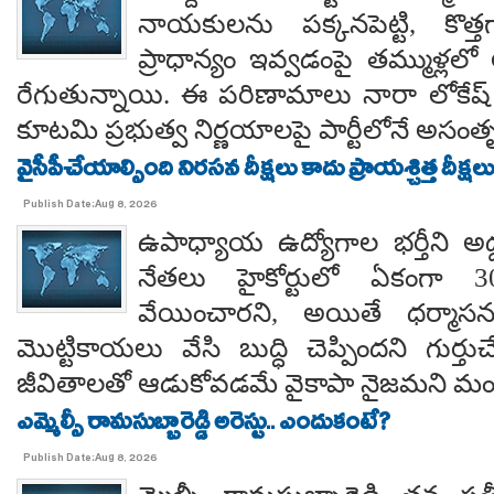
నాయకులను పక్కనపెట్టి, కొత్త
ప్రాధాన్యం ఇవ్వడంపై తమ్ముళ్లలో
రేగుతున్నాయి. ఈ పరిణామాలు నారా లోకేష్
కూటమి ప్రభుత్వ నిర్ణయాలపై పార్టీలోనే అసంతృప్
వైసీపీచేయాల్సింది నిరసన దీక్షలు కాదు ప్రాయశ్చిత్త దీక్షలు.. కో
Publish Date:Aug 8, 2026
ఉపాధ్యాయ ఉద్యోగాల భర్తీని అడ్
నేతలు హైకోర్టులో ఏకంగా 30
వేయించారని, అయితే ధర్మాసనం
మొట్టికాయలు వేసి బుద్ధి చెప్పిందని గుర్తుచ
జీవితాలతో ఆడుకోవడమే వైకాపా నైజమని మండ
ఎమ్మెల్సీ రామసుబ్బారెడ్డి అరెస్టు.. ఎందుకంటే?
Publish Date:Aug 8, 2026