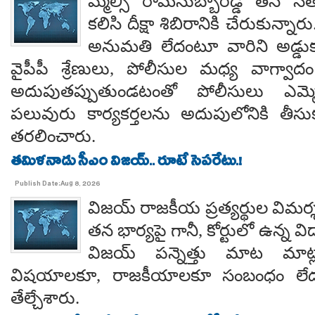
మ్మెల్సీ రామసుబ్బారెడ్డి తన 
కలిసి దీక్షా శిబిరానికి చేరుకున్న
అనుమతి లేదంటూ వారిని అడ్డు
వైపీపీ శ్రేణులు, పోలీసుల మధ్య వాగ్వాదం జ
అదుపుతప్పుతుండటంతో పోలీసులు ఎమ్మ
పలువురు కార్యకర్తలను అదుపులోనికి తీసు
తరలించారు.
తమిళనాడు సీఎం విజయ్.. రూటే సెపరేటు.!
Publish Date:Aug 8, 2026
విజయ్ రాజకీయ ప్రత్యర్థుల విమర్
తన భార్యపై గానీ, కోర్టులో ఉన్న విడ
విజయ్ పన్నెత్తు మాట మాట్లా
విషయాలకూ, రాజకీయాలకూ సంబంధం లేదన
తేల్చేశారు.