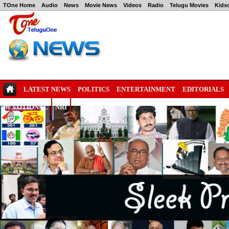
TOne Home
Audio
News
Movie News
Videos
Radio
Telugu Movies
Kids
LATEST NEWS
POLITICS
ENTERTAINMENT
EDITORIALS
DEVOTIONAL
NRI