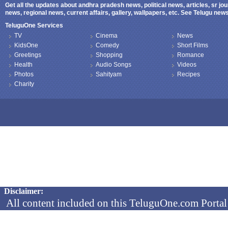
Get all the updates about andhra pradesh news, political news, articles, sr jo
news, regional news, current affairs, gallery, wallpapers, etc. See Telugu ne
TeluguOne Services
TV
Cinema
News
KidsOne
Comedy
Short Films
Greetings
Shopping
Romance
Health
Audio Songs
Videos
Photos
Sahityam
Recipes
Charity
Copyright © 2026 TeluguOne NEWS - All Rights Reserved
Disclaimer:
All content included on this TeluguOne.com Portal 
audio clips, is the property of ObjectOne Informati