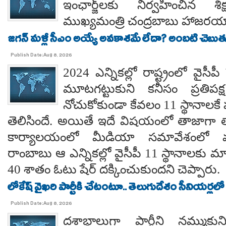
ఇంఛార్జ్‌లకు నిర్వహించిన శ
ముఖ్యమంత్రి చంద్రబాబు హాజరయ్
జగన్ మళ్లీ సీఎం అయ్యే అవకాశమే లేదా? అంబటి చెబుతు
Publish Date:Aug 8, 2026
2024 ఎన్నికల్లో రాష్ట్రంలో వైస
మూటగట్టుకుని కనీసం ప్రతిప
నోచుకోకుండా కేవలం 11 స్థానాలక
తెలిసిందే. అయితే ఇదే విషయంలో తాజాగా తాడేప
కార్యాలయంలో మీడియా సమావేశంలో మ
రాంబాబు ఆ ఎన్నికల్లో వైసీపీ 11 స్థానాలకు 
40 శాతం ఓటు షేర్ దక్కించుకుందని చెప్పారు.
లోకేష్ వైఖరి పార్టీకి చేటంటూ.. తెలుగుదేశం సీనియర్లలో
Publish Date:Aug 8, 2026
దశాబ్దాలుగా పార్టీని నమ్ముక