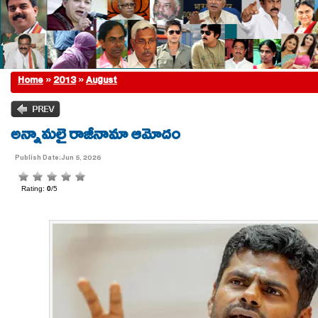
Home
»
2013
»
August
అన్నామలై రాజీనామా ఆమోదం
Publish Date:Jun 5, 2026