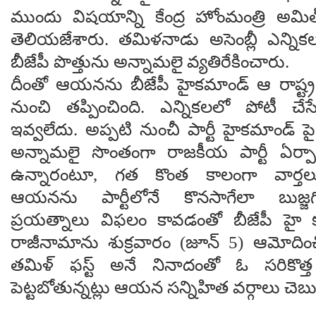
ముందు విషయాన్ని కేంద్ర హోంమంత్రి అమి
తెలియజేశారు. తమిళనాడు అసెంబ్లీ ఎన్నిక
బీజేపీ పొత్తును అన్నామలై వ్యతిరేకించారు.
దీంతో ఆయనను బీజేపీ హైకమాండ్ ఆ రాష్ట్ర ప
నుంచి తప్పించింది. ఎన్నికలలో పోటీ చ
ఇవ్వలేదు. అప్పటి నుంచీ పార్టీ హైకమాండ్ ప
అన్నామలై సొంతంగా రాజకీయ పార్టీ ఏర్పాట
ఉన్నారంటూ, గత కొంత కాలంగా వార్తలు 
ఆయనను పార్టీలోనే కొనసాగేలా బుజ్జగ
ప్రయత్నాలు విఫలం కావడంతో బీజేపీ హై 
రాజీనామాను శుక్రవారం (జూన్ 5) ఆమోది
తమిళ్‌ ఫస్ట్ అనే నినాదంతో ఓ సరికొత్త 
పెట్టబోతున్నట్లు ఆయన సన్నిహిత వర్గాలు చె