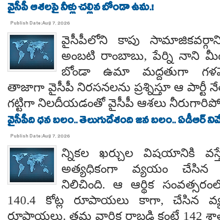
వైసీపీ ఆశలపై నీళ్లు చల్లిన బోండా ఉమ.!
Publish Date:Aug 7, 2026
వైసీపీలోని కాపు సామాజికవర్గా
అంబటి రాంబాబు, పేర్ని నాని మ
బోండా ఉమా మద్దతుగా గళమెత
తాజాగా వైసీపీ నిరసనలను ప్రశ్నిస్తూ ఆ పార్ట
గట్టిగా నిలదీయడంతో వైసీపీ ఆశలు నీరుగార
వైసీపీది ధన బలం.. తెలుగుదేశంది జన బలం.. ఏడీఆర్ నివేది
Publish Date:Aug 7, 2026
న్నికల ఖర్చుల విషయానికి వస్త
అత్యధికంగా వ్యయం చేసిన ప్
నిలిచింది. ఆ ఆర్థిక సంవత్సర
140.4 కోట్ల రూపాయలు కాగా, చేసిన వ్
రూపాయలు. తమ వార్షిక రాబడి కంటే 142 శ