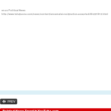
en-us
Political News
http://www.teluguone.com/news/content/annamalai-resignation-accepted-39-221915.html