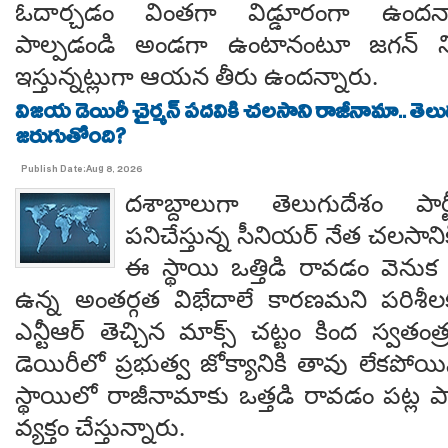
ఓదార్చడం వింతగా విడ్డూరంగా ఉందన్
పాల్పడండి అండగా ఉంటానంటూ జగన్ ని
ఇస్తున్నట్లుగా ఆయన తీరు ఉందన్నారు.
విజయ డెయిరీ చైర్మన్ పదవికి చలసాని రాజీనామా.. తె
జరుగుతోంది?
Publish Date:Aug 8, 2026
దశాబ్దాలుగా తెలుగుదేశం పార్
పనిచేస్తున్న సీనియర్ నేత చలసానిక
ఈ స్థాయి ఒత్తిడి రావడం వెనుక కృష
ఉన్న అంతర్గత విభేదాలే కారణమని పరిశీల
ఎన్టీఆర్ తెచ్చిన మాక్స్ చట్టం కింద స్వతంత
డెయిరీలో ప్రభుత్వ జోక్యానికి తావు లేకపో
స్థాయిలో రాజీనామాకు ఒత్తడి రావడం పట్ల ప
వ్యక్తం చేస్తున్నారు.