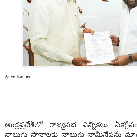
Advertisement
ఆంధ్రప్రదేశ్‌లో రాజ్యసభ ఎన్నికలు ఏకగ్రీ
నాలుగు స్థానాలకు నాలుగు నామినేషన్లు మ