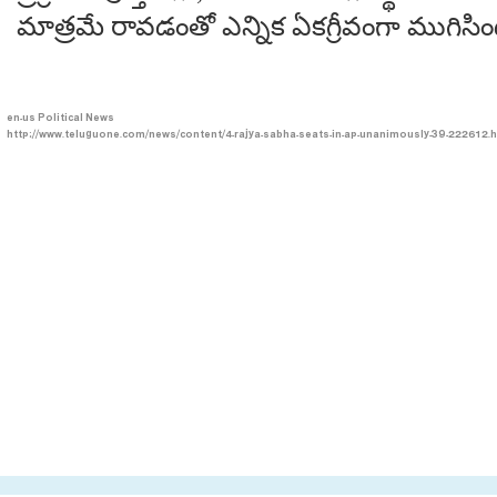
మాత్రమే రావడంతో ఎన్నిక ఏకగ్రీవంగా ముగిసింద
en-us
Political News
http://www.teluguone.com/news/content/4-rajya-sabha-seats-in-ap-unanimously-39-222612.