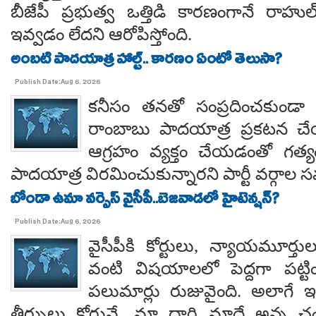
బీజేపీ ప్రభుత్వ ఒత్తిడి కారణంగానే రా
ఇవ్వడం లేదని ఆరోపిస్తోంది.
అంబటి పాదయాత్ర హాల్ట్.. కారణం ఏంటో తెలుసా?
Publish Date:Aug 6, 2026
కనీసం తనతో సంప్రదించకుండా 
రాంబాబు పాదయాత్ర ప్రకటన చే
ఆగ్రహం వ్యక్తం చేయడంతో గత్
పాదయాత్ర విరమించుకున్నారని పార్టీ వర్గాల
బోండా ఉమా వర్సెస్ వైసీపీ..బెజవాడలో హైటెన్షన్?
Publish Date:Aug 6, 2026
వైసీపీకి కోర్టులు, న్యాయమూర్త
వంటి విషయాలలో పెద్దగా పట్ట
పలుమార్లు రుజువైంది. అలాగే ఇప
తీర్పులు కోర్టువే, మా దారి మాదే అన్