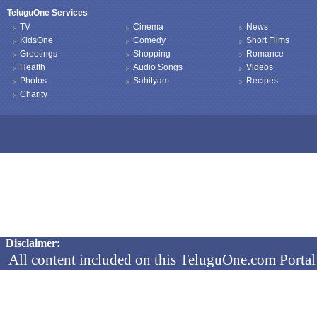
TeluguOne Services
TV
Cinema
News
KidsOne
Comedy
Short Films
Greetings
Shopping
Romance
Health
Audio Songs
Videos
Photos
Sahityam
Recipes
Charity
Copyright © 2026 TeluguOne NEWS - All Rights Reserved
Disclaimer:
All content included on this TeluguOne.com Portal 
audio clips, is the property of ObjectOne Informati
by copyright laws. The collection, arrangement and 
channels is the exclusive property of ObjectOne In