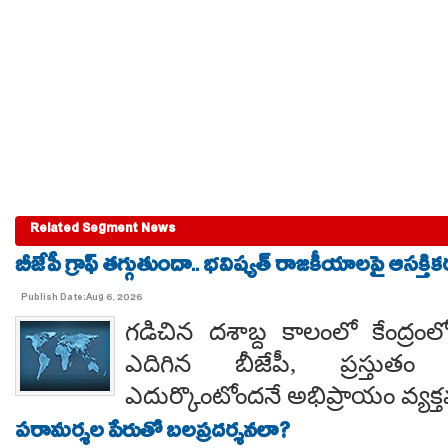
Related Segment News
బీజేపీ గ్రాఫ్ తగ్గుతుందా.. భవిష్యత్ రాజకీయాలపై ఆసక్తికర 
Publish Date:Aug 6, 2026
గడిచిన దశాబ్ద కాలంలో కేంద్రంలో 
ఎదిగిన బీజేపీ, ప్రస్తుతం 
ఎదుర్కొంటోందనే అభిప్రాయం వ్యక్
పరామర్శల పేరుతో బలప్రదర్శనలా?