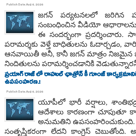
Publish Date:Aug 6, 2026
జగన్ పర్యటనలలో జరిగిన
సంబంధించిన వీడియో ఆధారాలన
ఈ సందర్భంగా ప్రదర్శించారు. 
పరామర్శకు వెళ్తే బాధితులను ఓదార్చడం, వా
ఆనవాయితీ అనీ, కానీ జగన్ మాత్రం నిజమైన 
నిందితులను పరామర్శించడానికి వెడుతున్నారన
ప్రయాగ్ రాజ్ లో రాహుల్ ఛాత్రోన్ కీ గూంజ్ కార్యక్రమాన
ఉపసంహరణ.!
Publish Date:Aug 6, 2026
యూపీలో భారీ వర్షాలు, శాంతిభద్రత
ఆదేశాలు కారణంగా చూపుతూ కాయస
అనుమతిని ఉపసంహరించుకుంది
సంతృప్తికరంగా లేదని కాంగ్రెస్ చెబుతోంది.