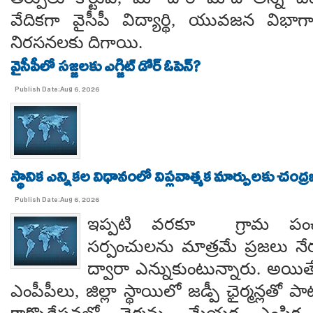
వేదికగా వైసీపీ విద్యార్థి, యువజన విభాగాలు
నిరసనలకు దిగాయి.
వైసీపీలో సజ్జలకు ఎగ్జిట్ డోర్ ఓపెన్?
Publish Date:Aug 6, 2026
స్థానిక ఎన్నికల విధానంలో విప్లవాత్మక మార్పులకు చంద్
Publish Date:Aug 6, 2026
ఇప్పటి వరకూ గ్రామ పంచ
సర్పంచులను మాత్రమే ప్రజలు నేరుగ
ద్వారా ఎన్నుకుంటున్నారు. అయి
ఎంపీపీలు, జిల్లా స్థాయిలో జడ్పీ ఛైర్మన్లతో ప