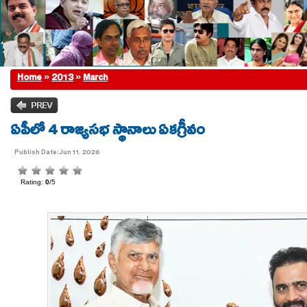
Home
»
2013
»
March
ఏపీలో 4 రాజ్యసభ స్థానాలు ఏకగ్రీవం
Publish Date:Jun 11, 2026