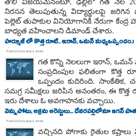
తొలి విజయమేనంటూ, ఢిల్లీలో గత నెల 
నిరసన తెలుపుతున్న విద్యార్థులపై జరిగిన ప
పెల్లెట్ తుపాకుల వినియోగానికి నేరుగా కేంద్ర
బాధ్యత వహించాలని డిమాండ్ చేశారు.
హర్మూజ్ లో కొత్త రూట్.. ఇరాన్, ఒమన్ మధ్యఒప్పందం.!
Publish Date:Aug 5, 2026
గత కొన్ని నెలలుగా ఇరాన్, ఒమన్
సంప్రదింపుల ఫలితంగా కొత్త ర
ఒప్పందం కుదిరింది. సాంకేతిక, చట
సమగ్ర సమీక్షలు జరిపిన అనంతరం, ఈ కొత్త 
ఇరు దేశాలు ఓ అవగాహనకు వచ్చాయి.
వెన్నుపోటు, అక్రమ అరెస్టులు... దేవరపల్లిలోనూ జగన్ పాత
Publish Date:Aug 5, 2026
వచ్చినది పోగాకు రైతుల కష్టాలు 