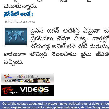
చెబుతున్నారు.
వైసీపీలో అంతే.!
Publish Date:Aug 5, 2026
వైఎస్ జగన్ ఆదేశిస్తే ఏమైనా 
ప్రకటనలు చేస్తూ నిత్యం వార్తల్
బోరుగడ్డ అనిల్ తన నోటి దురుసు
కారణంగా తొమ్మిది నెలలపాటు జైలు జీవి
వచ్చింది.
Get all the updates about andhra pradesh news, political news, articles, sr jo
news, regional news, current affairs, gallery, wallpapers, etc. See Telugu ne