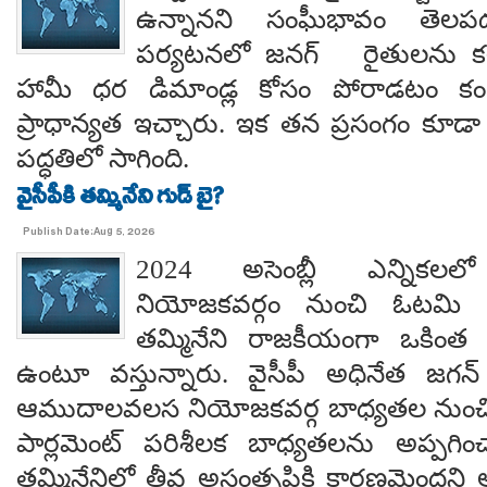
ఉన్నానని సంఘీభావం తె
పర్యటనలో జనగ్ రైతులను కల
హామీ ధర డిమాండ్ల కోసం పోరాడటం కంటే
ప్రాధాన్యత ఇచ్చారు. ఇక తన ప్రసంగం కూడా 
పద్ధతిలో సాగింది.
వైసీపీకి తమ్మినేని గుడ్ బై?
Publish Date:Aug 5, 2026
2024 అసెంబ్లీ ఎన్నిక
నియోజకవర్గం నుంచి ఓటమి ప
తమ్మినేని రాజకీయంగా ఒకింత ఇ
ఉంటూ వస్తున్నారు. వైసీపీ అధినేత జగన్ 
ఆముదాలవలస నియోజకవర్గ బాధ్యతల నుంచి తప
పార్లమెంట్ పరిశీలక బాధ్యతలను అప్పగి
తమ్మినేనిలో తీవ్ర అసంతృప్తికి కారణమైం