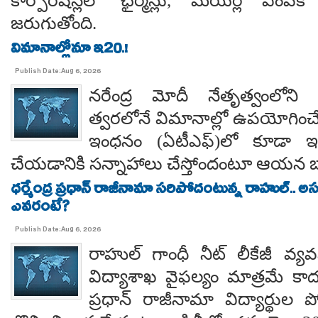
కార్పొరేషన్లలో ఛైర్మన్లు, మేయర్ల ఎంపిక 
జరుగుతోంది.
విమానాల్లోనూ ఇ20.!
Publish Date:Aug 6, 2026
నరేంద్ర మోదీ నేతృత్వంలోని ఎ
త్వరలోనే విమానాల్లో ఉపయోగించే
ఇంధనం (ఏటీఎఫ్)లో కూడా ఇథ
చేయడానికి సన్నాహాలు చేస్తోందంటూ ఆయన బా
ధర్మేంద్ర ప్రధాన్ రాజీనామా సరిపోదంటున్న రాహుల్.. అ
ఎవరంటే?
Publish Date:Aug 6, 2026
రాహుల్ గాంధీ నీట్ లీకేజీ వ్యవ
విద్యాశాఖ వైఫల్యం మాత్రమే కాదంట
ప్రధాన్ రాజీనామా విద్యార్థుల 