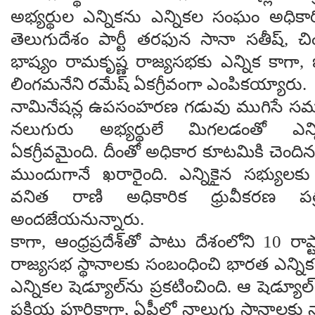
అభ్యర్థుల ఎన్నికను ఎన్నికల సంఘం అధికారి
తెలుగుదేశం పార్టీ తరఫున సానా సతీష్,
భాష్యం రామకృష్ణ రాజ్యసభకు ఎన్నిక కాగా, 
లింగమనేని రమేష్ ఏకగ్రీవంగా ఎంపికయ్యారు.
నామినేషన్ల ఉపసంహరణ గడువు ముగిసే సమ
నలుగురు అభ్యర్థులే మిగలడంతో ఎన్న
ఏకగ్రీవమైంది. దీంతో అధికార కూటమికి చెంద
ముందుగానే ఖరారైంది. ఎన్నికైన సభ్యులకు ర
వనిత రాణి అధికారిక ధ్రువీకరణ పత్
అందజేయనున్నారు.
కాగా, ఆంధ్రప్రదేశ్‌తో పాటు దేశంలోని 10 రాష
రాజ్యసభ స్థానాలకు సంబంధించి భారత ఎన్న
ఎన్నికల షెడ్యూల్‌ను ప్రకటించింది. ఆ షెడ్యూల
ప్రక్రియ పూర్తికాగా, ఏపీలో నాలుగు స్థానాలకు