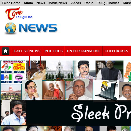
TOne Home
Audio
News
Movie News
Videos
Radio
Telugu Movies
Kids
LATEST NEWS
POLITICS
ENTERTAINMENT
EDITORIALS
DEVOTIONAL
NRI