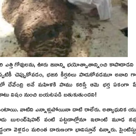
న‌గిరి ఎత్తి గోవుల‌ను, ఊరు జ‌నాన్ని భ‌యోత్పాతాన్నించి కాపాడాడ‌ని ప్
ప్ప‌టికీ చెప్పుకోవ‌డం, భ‌జ‌న కీర్త‌న‌లు పాడుకోవ‌డమూ అనాది గ
‌ర్ లో దేవేంద్రి అనే మ‌హిళకి పాము క‌రిస్తే ఆమె భ‌ర్త ఏకంగా ప
కాటు విషం నుంచి బ‌య‌ట‌ప‌డి బ‌తుకుతుంద‌ని!
లు ఉంటాయి. వాటిని ఎన్నాళ్లుపోయినా దాటి రాలేరు. అత్యాధునిక 
ాదు బులంద్‌షెహ‌ర్ వంటి ప‌ట్ట‌ణాల్లోనూ ఇలాంటి మూఢ న‌మ
ి అడ్డంగా వెళ్ల‌డం మ‌రింత దారుణంగా భావిస్తూనే ఉన్నారు. సైంటిస