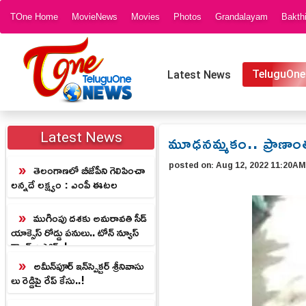
TOne Home
MovieNews
Movies
Photos
Grandalayam
Bakth
TeluguOne
Latest News
మూఢ‌న‌మ్మ‌కం.. ప్రాణా
Latest News
posted on:
Aug 12, 2022 11:20A
తెలంగాణలో బీజేపీని గెలిపించా
లన్నదే లక్ష్యం : ఎంపీ ఈటల
ముగింపు దశకు అమరావతి సీడ్
యాక్సెస్ రోడ్డు పనులు.. టోన్ న్యూస్
గ్రౌండ్ రిపోర్ట్..!
అమీన్‌పూర్‌ ఇన్‌స్పెక్టర్‌ శ్రీనివాసు
లు రెడ్డిపై రేప్ కేసు..!