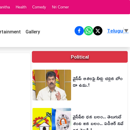
anitha
Health
Comedy
Nri Corner
Telugu
▼
rtainment
Gallery
Political
వైసీపీ ఆశలపై నీళ్లు చల్లిన బోం
డా ఉమ.!
వైసీపీది ధన బలం.. తెలుగుదే
శంది జన బలం.. ఏడీఆర్ నివే
దిక వెల్లడి.!