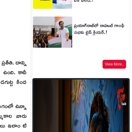
ప్రయాగ్‌రాజ్‌లో రాహుల్ గాంధీ
సభకు లైన్ క్లియర్.!
ర‌తీతి. దాన్ని
View More..
ా ఉంది. కానీ
ేడ‌గుట్ట కింద
యుగంలో ఉన్నా
్మ‌కాల వారు
్టులు ఇలాం టి