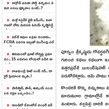
కాక్రోచ్ జనతా పార్టీ ఉద్యమం వె
నుక అసలు వ్యూహం ఏంటి..?
మళ్లీ కస్టడీకి ట్రైనీ ఐపీఎస్‌.. విచా
రణలో నోరు మెదపని ఉదయ్ కృష్ణారెడ్డి
..!
విదేశీ నిధుల అక్రమ దందాకు..
FCRA సవరణ బిల్లుతో ముగింపు పడే
నా..?
పూర్వం శ్రీ‌కృష్ణుడు గోవ‌ర్ధ‌
తిరుమలలో ఘాట్‌ రోడ్డుపై ప్రమా
గురించి క‌థ‌లు క‌థ‌లుగా ఇ
దం.. 15 అడుగుల లోయలో పడిన కా
రు..!
ఉత్త‌ర‌ప్ర‌దేశ్ బులంద్‌షెహ
రాజమండ్రి హిట్ అండ్ రన్.. డా
ప‌డుకోబెట్టాడు. ఆమె పాము 
క్టర్ ప్రియాంక మృతి..!
కొంద‌రికి కొన్ని న‌మ్మ‌కా
పాకిస్థాన్, సౌదీ, తుర్కియే సంచ
లన రక్షణ ఒప్పందం..!
మారుమూల గ్రామాల్లోనే క
ఉంటారు. న‌ల్ల‌పిల్లి దారిక
రాబడిలో దేశంలోనే నంబర్ వన్