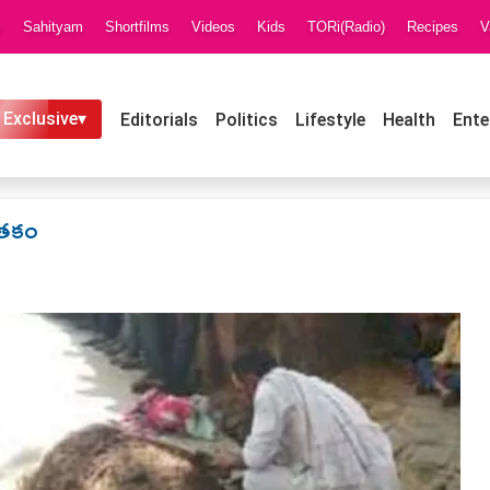
i
Sahityam
Shortfilms
Videos
Kids
TORi(Radio)
Recipes
V
 Exclusive▾
Editorials
Politics
Lifestyle
Health
Ente
ంత‌కం
M