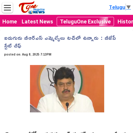
Telugu
▼
Home
Latest News
TeluguOne Exclusive
Histo
ఐదుగురు బీఆర్ఎస్ ఎమ్మెల్యేలు టచ్‌లో ఉన్నారు : బీజేపీ
స్టేట్ చీఫ్
posted on:
Aug 8, 2025 7:13PM