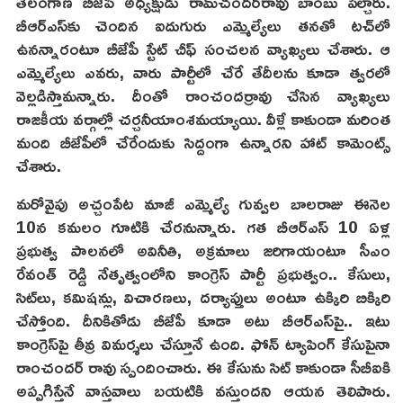
తెలంగాణ బీజేపీ అధ్యక్షుడు రామ్‌చందర్‌రావు బాంబు పేల్చారు.
బీఆర్‌ఎస్‌కు చెందిన ఐదుగురు ఎమ్మెల్యేలు తనతో టచ్‌లో
ఉనన్నారంటూ బీజేపీ స్టేట్ చీఫ్ సంచలన వ్యాఖ్యలు చేశారు. ఆ
ఎమ్మెల్యేలు ఎవరు, వారు పార్టీలో చేరే తేదీలను కూడా త్వరలో
వెల్లడిస్తామన్నారు. దీంతో రాంచందర్రావు చేసిన వ్యాఖ్యలు
రాజకీయ వర్గాల్లో చర్చనీయాంశమయ్యాయి. వీళ్లే కాకుండా మరింత
మంది బీజేపీలో చేరేందుకు సిద్దంగా ఉన్నారని హాట్ కామెంట్స్
చేశారు.
మరోవైపు అచ్చంపేట మాజీ ఎమ్మెల్యే గువ్వల బాలరాజు ఈనెల
10న కమలం గూటికి చేరనున్నారు. గత బీఆర్ఎస్ 10 ఏళ్ల
ప్రభుత్వ పాలనలో అవినీతి, అక్రమాలు జరిగాయంటూ సీఎం
రేవంత్ రెడ్డి నేతృత్వంలోని కాంగ్రెస్ పార్టీ ప్రభుత్వం.. కేసులు,
సిట్‌లు, కమిషన్లు, విచారణలు, దర్యాప్తులు అంటూ ఉక్కిరి బిక్కిరి
చేస్తోంది. దీనికితోడు బీజేపీ కూడా అటు బీఆర్ఎస్‌పై.. ఇటు
కాంగ్రెస్‌పై తీవ్ర విమర్శలు చేస్తూనే ఉంది. ఫోన్ ట్యాపింగ్‌ కేసుపైనా
రాంచందర్ రావు స్పందించారు. ఈ కేసును సిట్ కాకుండా సీబీఐకి
అప్పగిస్తేనే వాస్తవాలు బయటికి వస్తుందని ఆయన తెలిపారు.