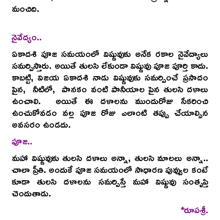
మంచిది.
నైవేద్యం..
ఏకాదశి పూజ సమయంలో విష్ణువుకు అనేక రకాల నైవేద్యాలు
సమర్పిస్తారు. అయితే తులసి లేకుండా విష్ణువు పూజ పూర్తి కాదు.
కాబట్టి, విజయ ఏకాదశి నాడు విష్ణువుకు సమర్పించే ప్రసాదం
పైన, నీటిలో, పానకం వంటి పానీయాల పైన తులసి దళాలు
ఉంచాలి. అయితే ఈ దళాలను ముందురోజు సేకరించి
ఉంచుకోవడం వల్ల పూజ రోజు ఎలాంటి తప్పు చేయాల్సిన
అవసరం ఉండదు.
పూజ..
మహా విష్ణువుకు తులసి దళాలు అన్నా, తులసి మాలలు అన్నా..
చాలా ప్రీతి. అందుకే పూజ సమయంలో సాధారణ పువ్వుల కంటే
కూడా తులసి దళాలను సమర్పిస్తే మహా విష్ణువు సంతృప్తి
చెందుతాడు.
*రూపశ్రీ.