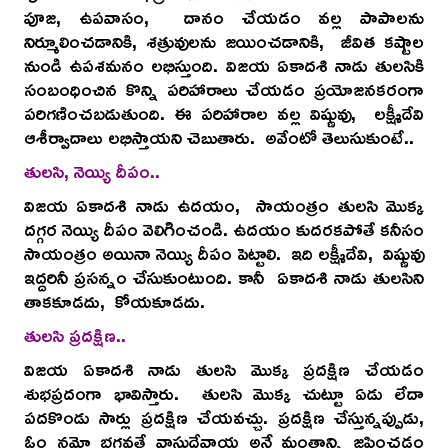
పూజ, ఉపవాసం, దానం చేయడం వల్ల పాపాలను
నిర్మూలించడానికి, శత్రువులను జయించడానికి, జీవిత కష్టాల
నుండి ఉపశమనం లభిస్తుంది. విజయ ఏకాదశి నాడు తులసికి
సంబంధించిన కొన్ని పరిహారాలు చేయడం ప్రయోజనకరంగా
పరిగణించబడుతుంది. ఈ పరిహారాల వల్ల విష్ణువు, లక్ష్మీదేవి
ఆశీర్వాదాలు లభిస్తాయని చెబుతారు. అవేంటో తెలుసుకుంటే..
తులసి, నెయ్యి దీపం..
విజయ ఏకాదశి నాడు ఉదయం, సాయంత్రం తులసి మొక్క
దగ్గర నెయ్యి దీపం వెలిగించండి. ఉదయం కుదరకపోతే కనీసం
సాయంత్రం అయినా నెయ్యి దీపం పెట్టాలి. ఇది లక్ష్మీదేవి, విష్ణువు
ఇద్దరినీ ప్రసన్నం చేసుకుంటుంది. కానీ ఏకాదశి నాడు తులసిని
తాకకూడదు, కోయకూడదు.
తులసి ప్రదక్షిణ..
విజయ ఏకాదశి నాడు తులసి మొక్క ప్రదక్షిణ చేయడం
శుభప్రదంగా భావిస్తారు. తులసి మొక్క చుట్టూ ఏడు లేదా
పదకొండు సార్లు ప్రదక్షిణ చేయవచ్చు. ప్రదక్షిణ చేస్తున్నప్పుడు,
ఓం నమో భగవతే వాసుదేవాయ అనే మంత్రాన్ని జపించడం