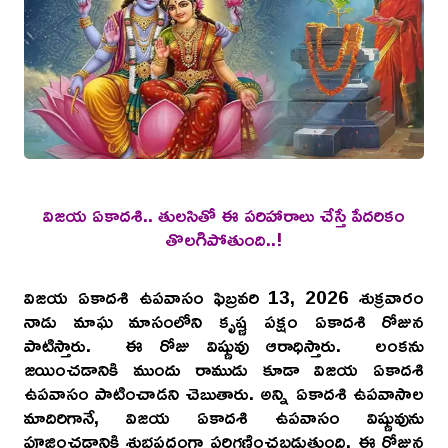
విజయ ఏకాదశి.. తులసితో ఈ పరిహారాలు చేస్తే పేదరికం
తొలగిపోతుంది..!
విజయ ఏకాదశి ఉపవాసం ఫిబ్రవరి 13, 2026 శుక్రవారం
నాడు మాఘ మాసంలోని కృష్ణ పక్షం ఏకాదశి రోజున
పాటిస్తారు. ఈ రోజు విష్ణువు ఆరాధిస్తారు. లంకను
జయించడానికి ముందు రాముడు కూడా విజయ ఏకాదశి
ఉపవాసం పాటించాడని చెబుతారు. అన్ని ఏకాదశి ఉపవాసాల
మాదిరిగానే, విజయ ఏకాదశి ఉపవాసం విష్ణువును
పూజించడానికి శుభప్రదంగా పరిగణించబడుతుంది. ఈ రోజున