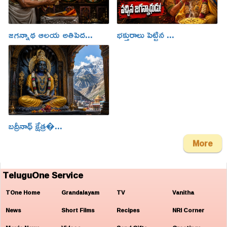
జగన్నాథ ఆలయ అతిపెద...
భక్తురాలు పెట్టిన ...
బద్రీనాథ్ క్షేత్ర�...
More
TeluguOne Service
TOne Home
Grandalayam
TV
Vanitha
News
Short Films
Recipes
NRI Corner