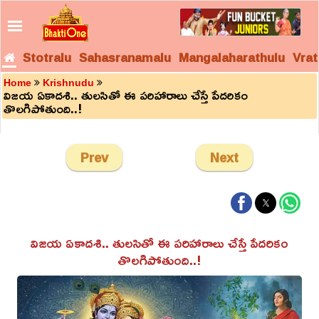
Stotralu
Sahasranamalu
Mangalaharathulu
Vrat
Home
Krishnudu
విజయ ఏకాదశి.. తులసితో ఈ పరిహారాలు చేస్తే పేదరికం
తొలగిపోతుంది..!
Prev
Next
విజయ ఏకాదశి.. తులసితో ఈ పరిహారాలు చేస్తే పేదరికం
తొలగిపోతుంది..!