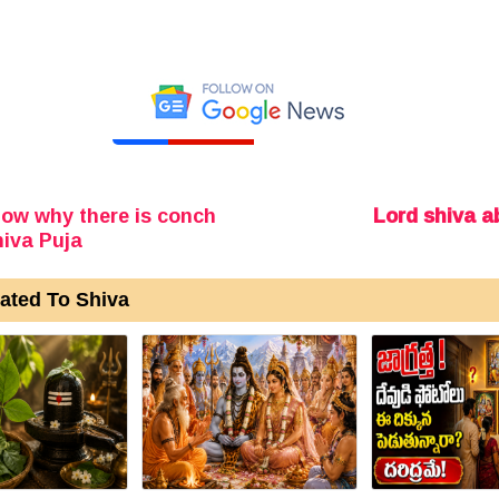
ow why there is conch
Lord shiva 
hiva Puja
ated To Shiva