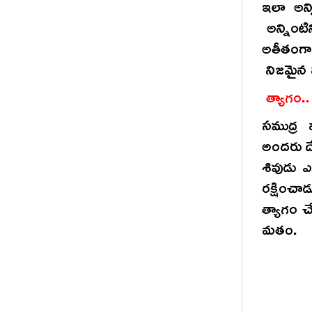
ఇలా అన్
అన్నింట
అతీతంగా 
నిజమైన వ్
త్యాగం..
సముద్ర
అందరు దే
శివుడు ఎ
రక్షిం
త్యాగం చే
మతం.