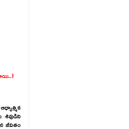
ాయి..!
్యాత్మిక
 శివుడిని
న జీవితం