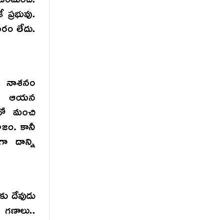
ప్రభువు.
రం లేదు.
డు నాశనం
డు. ఆయన
ఏదో మంచి
జం. కానీ
 దాన్ని
కు దేవుడు
 గణాలు..