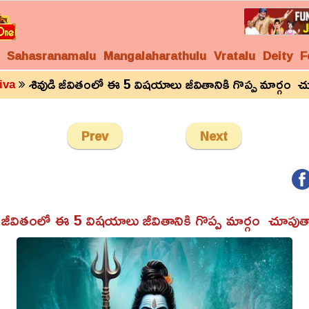
Sahasranamalu
Mangalaharathulu
Vratalu
Deity
F
శివుడి జీవితంలో ఈ 5 విషయాలు జీవితానికి గొప్ప మార్గం 
iva
Prev
Next
ి జీవితంలో ఈ 5 విషయాలు జీవితానికి గొప్ప మార్గం చూపుత