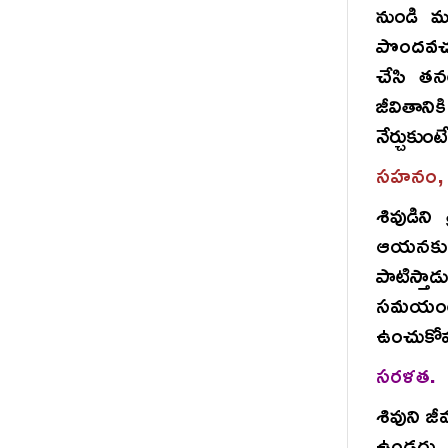
నుండి ము
పొందవచ్చు
చేసి తన
జీవితాని
నేర్చుకు
సహనం, 
శివుడిని
ఆయనకు త
పాటిస్తా
సమయంలో
ఉంచుకోవడ
సరళత.
శివుని 
ఉండదు. 