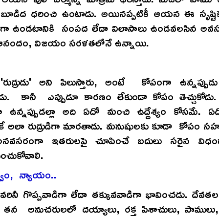
 బూడిద ధరించి ఉంటాడు. అయినప్పటికీ ఆయన ఈ సృష్టికే 
ా ఉండటానికి సంపద లేదా విలాసాలు ఉండవలసిన అవస
ఆనందం, విజయం సరళతలోనే ఉన్నాయి.
ి 'రుద్రుడు' అని పిలుస్తారు, అంటే కోపంగా ఉన్నప్పు
ు. కానీ ఎప్పుడూ కారణం లేకుండా కోపం తెచ్చుకో
ఉన్నప్పుడల్లా అది ఏదో మంచి ఉద్దేశ్యం కోసమే. 
కే అలా రుద్రుడిగా మారతాడు. మనుషులకు కూడా కోపం సహ
 అనవసరంగా ఇతరులపై చూపించే బదులు సరైన విధంగా
చుకోవాలి.
వం, న్యాయం..
వరినీ గొప్పవాడిగా లేదా తక్కువవాడిగా భావించడు. దేవతల
 తన అనుచరులలో దయ్యాలు, రక్త పిశాచులు, పాములు,