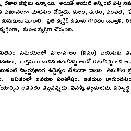
ని రకాల జీవులు ఉన్నాయి. అయితే ఆయన అన్నింటి పట్ల సమ
ిని సమానంగా చూడటం చేస్తాడు. కులం, మతం, సంపద, పేద
మనుషులు మారాలి. ప్రతి వ్యక్తికి సమాన గౌరవం ఇవ్వాలి.
యక్తింగా, మంచి వ్యక్తిగా చేస్తుంది.
 మథనం సమయంలో హాలాహలం (విషం) బయటకు వచ్చిన
వతలు, రాక్షసులు దానిని తమకొద్దు అంటే తమకొద్దు అని అన్
టువంటి స్వార్థపూరిత ఉద్దేశ్యం లేకుండా దానిని తీసుకొని ప్
చాడు. జీవితంలో ఇతరుల సంతోషం, ఇతరులు బాగుండ
యాల్సిన అవసరం వచ్చినప్పుడు, వెనక్కి తగ్గకూడదు. నిస్వార్థ 
*రూపశ