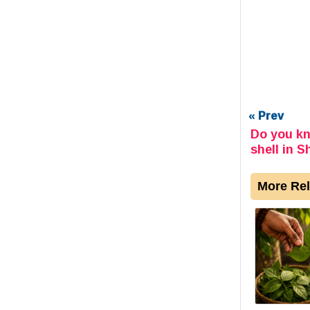
« Prev
Do you kn
shell in S
More Rel