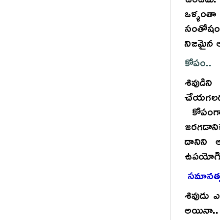
ఒళ్ళంతా
సంతోషంగ
నిజమైన 
కోపం..
శివుడిన
చేయగలడ
కోపంగా 
జరగడాని
దానిని
ఉపయోగిం
సమానత్
శివుడు ఎ
అయినా..