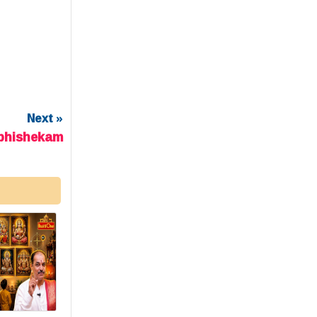
Next »
abhishekam