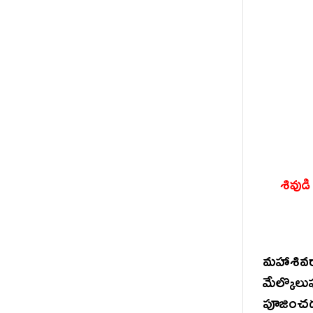
శివుడ
మహాశివర
మేల్కొలు
పూజించడ