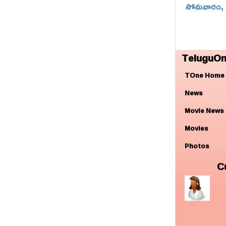
సోమవారం, చ
TeluguOn
TOne Home
News
Movie News
Movies
Photos
C