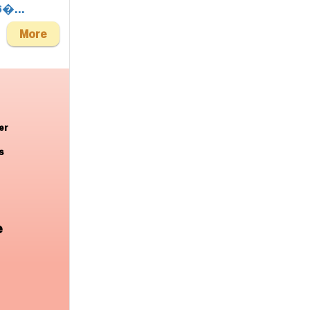
ఫో�...
More
er
s
e