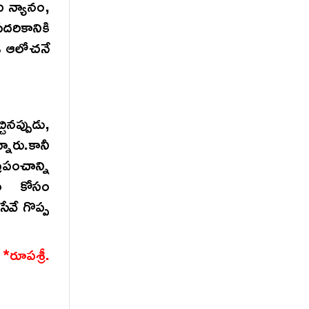
 న్యానం,
రికానికి
 ఈ ఆలోచనే
ప్పుడు,
నారు.కానీ
రపంచాన్ని
టం కోసం
సేవే గొప్ప
్రీ.