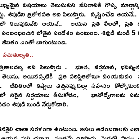
ఖ్యమైన విషయాలు తెలుసుకుని జీవితానికి గొప్ప మార్గా
. శివుడిని త్రిలోకపతి అని పిలుస్తారు. సృష్టించేది ఆయనే..
లో కలుపుకునేది ఆయనే.. ఆయన ప్రతి లీలలో, ప్రతి
కి సంబంధించిన లోతైన సందేశం ఉంటుంది. శివుడి నుండి 
ంటే జీవితం ఎంతో బాగుంటుంది.
సమతుల్యత..
 త్రికాలదర్శి అని పిలుస్తారు . భూత, వర్తమాన, భవిష్యత్
ెలుసు. అయినప్పటికీ ప్రతి పరిస్థితిలోనూ సంయమనం 
డు. జీవితంలో కష్టాలు వచ్చినప్పుడల్లా సహనం కోల్పోకు
 సరైన నిర్ణయాలు తీసుకోడం, భావోద్వేగాలను సమత
ం శివుడి నుండి నేర్చుకోవాలి.
జీవనశైలి చాలా సరళంగా ఉంటుంది. అసలు ఆడంబరాలకు ఎలా
ఆయన పులి చర్మాన్ని మాత్రమే ధరిస్తాడు. మెడలో పాము 