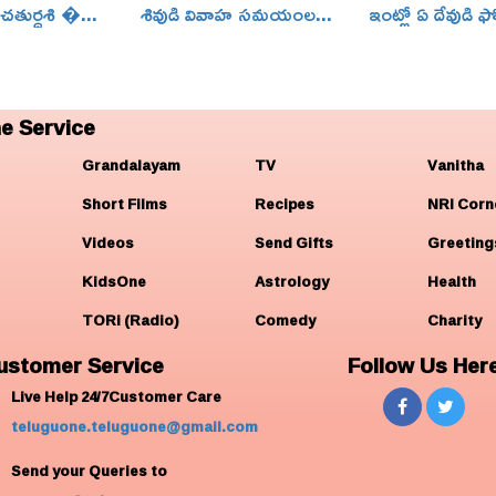
తుర్దశి �...
శివుడి వివాహ సమయంల...
ఇంట్లో ఏ దేవుడి 
e Service
Grandalayam
TV
Vanitha
Short Films
Recipes
NRI Corn
Videos
Send Gifts
Greeting
KidsOne
Astrology
Health
TORi (Radio)
Comedy
Charity
ustomer Service
Follow Us Her
Live Help 24/7Customer Care
teluguone.teluguone@gmail.com
Send your Queries to