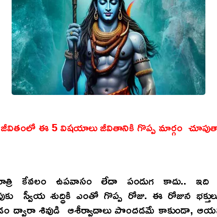
ి జీవితంలో ఈ 5 విషయాలు జీవితానికి గొప్ప మార్గం చూపుత
ాత్రి కేవలం ఉపవాసం లేదా పండుగ కాదు.. ఇది ఆధ
పుకు స్వీయ శుద్ధికి ఎంతో గొప్ప రోజు. ఈ రోజున భక్తులు
ం ద్వారా శివుడి ఆశీర్వాదాలు పొందడమే కాకుండా, ఆయ