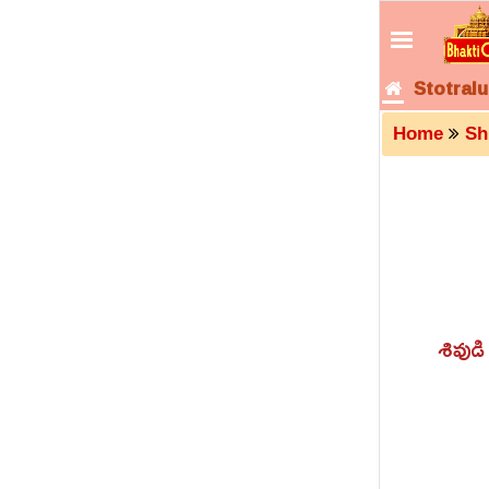
Stotralu
Home
Sh
శివుడ