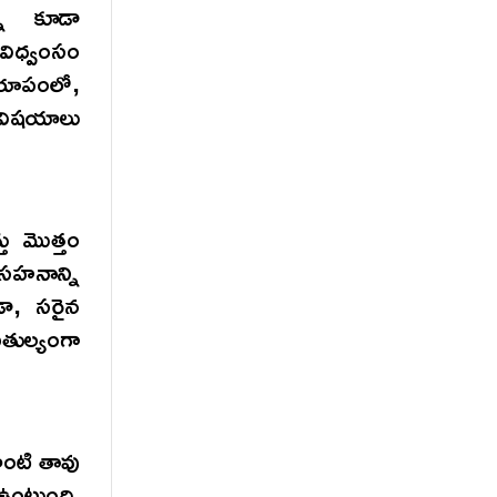
న్ని కూడా
 విధ్వంసం
 రూపంలో,
5 విషయాలు
తు మొత్తం
సహనాన్ని
ండా, సరైన
ుల్యంగా
ంటి తావు
ఉంటుంది.