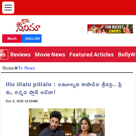
తెలుగు
ENGLISH
ews
Reviews
Movie News
Featured Articles
Bolly
»
Home
Tv News
Illu illalu pillalu : అమూల్యని కాపాడిన శ్రీవల్లి.. ప్రే
మ, నర్మద ప్లాన్ అదేనా!
Dec 5, 2025 10:50AM