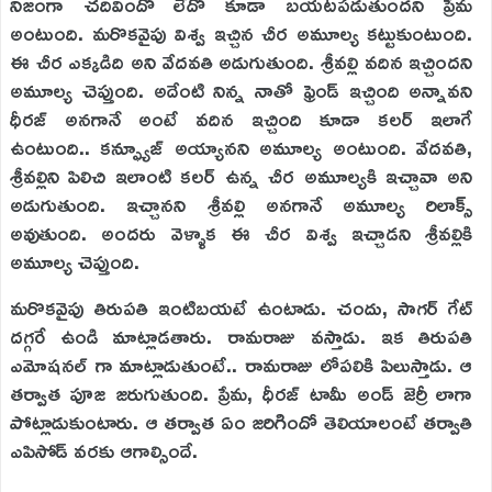
నిజంగా చదివిందో లేదో కూడా బయటపడుతుందని ప్రేమ
అంటుంది. మరొకవైపు విశ్వ ఇచ్చిన చీర అమూల్య కట్టుకుంటుంది.
ఈ చీర ఎక్కడిది అని వేదవతి అడుగుతుంది. శ్రీవల్లి వదిన ఇచ్చిందని
అమూల్య చెప్తుంది. అదేంటి నిన్న నాతో ఫ్రెండ్ ఇచ్చింది అన్నావని
ధీరజ్ అనగానే అంటే వదిన ఇచ్చింది కూడా కలర్ ఇలాగే
ఉంటుంది.. కన్ఫ్యూజ్ అయ్యానని అమూల్య అంటుంది. వేదవతి,
శ్రీవల్లిని పిలిచి ఇలాంటి కలర్ ఉన్న చీర అమూల్యకి ఇచ్చావా అని
అడుగుతుంది. ఇచ్చానని శ్రీవల్లి అనగానే అమూల్య రిలాక్స్
అవుతుంది. అందరు వెళ్ళాక ఈ చీర విశ్వ ఇచ్చాడని శ్రీవల్లికి
అమూల్య చెప్తుంది.
మరొకవైపు తిరుపతి ఇంటిబయటే ఉంటాడు. చందు, సాగర్ గేట్
దగ్గరే ఉండి మాట్లాడతారు. రామరాజు వస్తాడు. ఇక తిరుపతి
ఎమోషనల్ గా మాట్లాడుతుంటే.. రామరాజు లోపలికి పిలుస్తాడు. ఆ
తర్వాత పూజ జరుగుతుంది. ప్రేమ, ధీరజ్ టామీ అండ్ జెర్రీ లాగా
పోట్లాడుకుంటారు. ఆ తర్వాత ఏం జరిగిందో తెలియాలంటే తర్వాతి
ఎపిసోడ్ వరకు ఆగాల్సిందే.