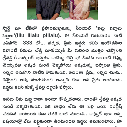
స్టార్ట్ మా టీవీలో ప్రసారమవుతున్న సీరియల్ 'ఇల్లు ఇల్లాలు
పిల్లలు'(Illu illalu pillalu). ఈ సీరియల్ గురువారం నాటి
ఎపిసోడ్ -333 లో... నర్మద, ప్రేమ ఇద్దరు కలిసి ఇంకొకసారి
ఇలాంటి పనులు చేస్తే మావయ్యకి మీ గురించి మొత్తం చెప్తానని
శ్రీవల్లి కి వార్నింగ్ ఇస్తారు. అయ్యో చెల్లి ఇక మీదట అలాంటి తప్పు
చెయ్యనని అక్కడ నుండి వెళ్ళిపోయి అక్కడున్న బస్తాలని ప్రేమ,
నర్మద అనుకొని వాటిని కొడుతుంది. అదంతా ప్రేమ, నర్మద చూసి..
ఏమైంది అక్క మారుతుంది అన్నావ్ కదా అని ప్రేమ అంటుంది.
ఇద్దరు కలిసి మళ్ళీ శ్రీవల్లి దగ్గరికి వస్తారు.
అసలు నీకు బుద్ది రాదా అంటూ కోప్పడతారు. దాంతో శ్రీవల్లి అక్కడ
నుండి వెళ్ళిపోతుంది. ఇక లాభం లేదు ఈ వల్లి ఎంఏ ఇంగ్లీష్
చదివిన అంటుంది కదా తనకి జాబ్ చూడాలి.. అప్పుడే ఇలా అన్ని
విషయాల్లో వేలు పెట్టకుండా ఉంటుందని ఇద్దరు అనుకుంటారు. హ