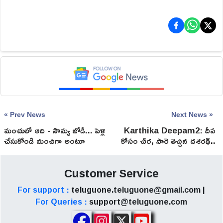
« Prev News
Next News »
మంచులో ఆది - సౌమ్య జోడి... పెళ్లి
Karthika Deepam2: దీప
చేసుకోండి మంచిగా అంటూ
కోసం చీర, సారె తెచ్చిన దశరథ్..
నెటిజన్స్ సలహా
పెళ్ళికి ఒకే చెప్పిన జ్యోత్స్న!
Customer Service
For support :
teluguone.teluguone@gmail.com |
For Queries :
support@teluguone.com