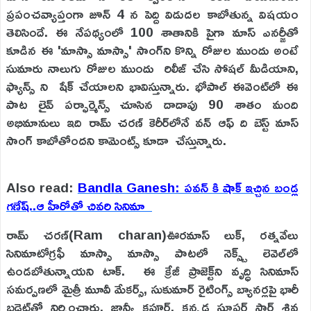
ప్రపంచవ్యాప్తంగా జూన్ 4 న పెద్ది విడుదల కాబోతున్న విషయం
తెలిసిందే. ఈ నేపథ్యంలో 100 శాతానికి పైగా మాస్ ఎనర్జీతో
కూడిన ఈ 'మాస్సా మాస్సా' సాంగ్‌ని కొన్ని రోజుల ముందు అంటే
సుమారు నాలుగు రోజుల ముందు రిలీజ్ చేసి సోషల్ మీడియాని,
ఫ్యాన్స్ ని షేక్ చేయాలని భావిస్తున్నారు. భోపాల్ ఈవెంట్‌లో ఈ
పాట లైవ్ పర్ఫార్మెన్స్ చూసిన దాదాపు 90 శాతం మంది
అభిమానులు ఇది రామ్ చరణ్ కెరీర్‌లోనే వన్ ఆఫ్ ది బెస్ట్ మాస్
సాంగ్ కాబోతోందని కామెంట్స్ కూడా చేస్తున్నారు.
Also read:
Bandla Ganesh: పవన్ కి షాక్ ఇచ్చిన బండ్ల
గణేష్..ఆ హీరోతో చివరి సినిమా
రామ్ చరణ్(Ram charan)ఊరమాస్ లుక్, రత్నవేలు
సినిమాటోగ్రఫీ మాస్సా మాస్సా పాటలో నెక్స్ట్ లెవెల్‌లో
ఉండబోతున్నాయని టాక్. ఈ క్రేజీ ప్రాజెక్ట్‌ని వృద్ధి సినిమాస్
సమర్పణలో మైత్రీ మూవీ మేకర్స్, సుకుమార్ రైటింగ్స్ బ్యానర్లపై భారీ
బడ్జెట్‌తో నిర్మించారు. జాన్వీ కపూర్, కన్నడ సూపర్ స్టార్ శివ