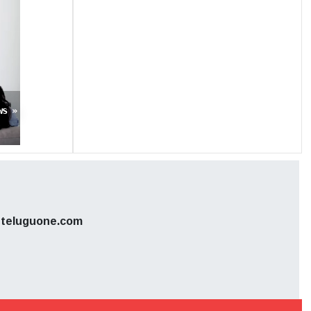
్మే బద్దూర్,
్ సిరీస్ తో
ws »
teluguone.com