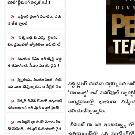
లెనిన్' స్ట్రీమింగ్ సర్ప్రైజ్ ఇదే.!
ఎన్టీఆర్ డైలాగ్ వివాదం: వరు
ణ్ తేజ్ క్లారిటీ
‘విశ్వనాథ్ & సన్స్’ ట్రైలర్:
చంద్రముఖిలో జ్యోతికలా బిహేవ్ చే
స్తున్నావ్.!
విడాకుల కేసు: బిగ్ ట్విస్ట్ ఇచ్చి
న తమిళనాడు సీఎం విజయ్ వైఫ్.!
ప్రేక్షకుడు.. సినిమా హిట్, ప్లాప్
పెద్ది ట్రైలర్ చూసిన దగ్గర్నుంచి బ
అని ఎలా చెప్తున్నాడు.. ఆ సీక్రెట్ ఏం
'రాంబుజ్జి' అనే పవర్‌ఫుల్ క్య
టి!
కార్యక్రమాల్లో భాగంగా దివ్య
డెక్కన్ కిచెన్ కేసులో దగ్గుబాటి
కుటుంబానికి బిగ్ షాక్ ఇచ్చిన హైకో
తెలియచేస్తున్నాడు.
ర్టు.!
బాలీవుడ్ భామతో తెలుగు హీ
రీసెంట్ గా ఒక ఇంటర్వ్యూ లో మ
రో డేటింగ్.. సోష‌ల్ మీడియాలో వైర‌
ఉత్తరాఖండ్‌లో ఒక షూటింగ్‌ల