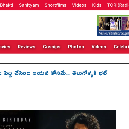
Bhakti
Sahityam
Shortfilms
Videos
Kids
TORi(Radi
vies
Reviews
Gossips
Photos
Videos
Celebri
్ది చేసింది ఆయన కోసమే.. తెలుగోళ్ళకి భలే