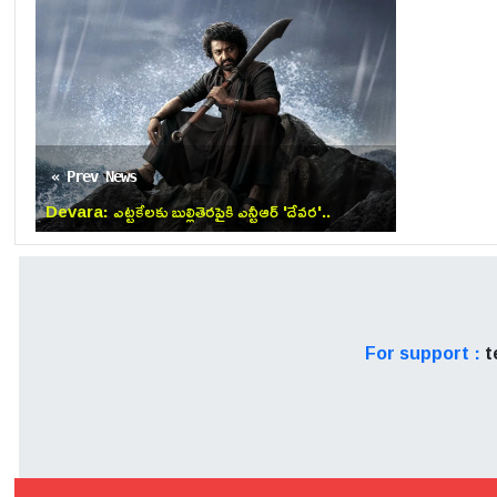
బాలీవుడ్ లో 2007 లో క్యారక్టర్ 
టాయిలెట్ః ఏక్ ప్రేమ్ కథ చిత్ర
అయితే ఓవర్ నైట్ స్టార్ అయ్యాడు
« Prev News
Devara: ఎట్టకేలకు బుల్లితెరపైకి ఎన్టీఆర్ 'దేవర'..
ఈటీవీతో భారీ డీల్ లాక్!
For support :
t