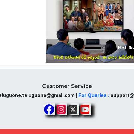
ఆర్టిస్ట్ గా ఎంట్రీ ఇచ్చిన దివ్యేందు శర్మ ప్యార్ కా పంచనామా, చష
ాలలో సహాయక పాత్రలు పోషించాడు. 2018 లో వచ్చిన మీర్జా పూర్ వెబ
.
Next Ne
వీకెండ్ వినోదానికి రెడీ అవ్వండి.. ఈ వారం ఓటీటీలోకి
రాబోతున్న సినిమాల లైన‌ప్ ఇదే!
Customer Service
eluguone.teluguone@gmail.com |
For Queries :
support@