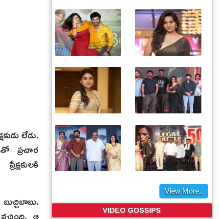
క్షకుడు లేడు.
డంతో ప్రచార
రేక్షకులకి
View More..
బుచ్చిబాబు.
VIDEO GOSSIPS
చ్చింది. ఆ