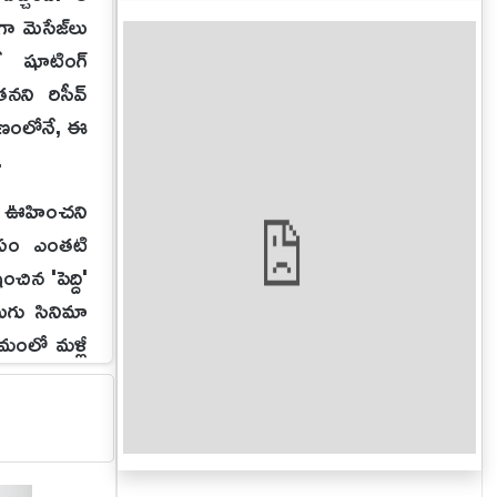
ా మెసేజ్‌లు
ే షూటింగ్‌
తనని రిసీవ్
్షణంలోనే, ఈ
.
్నో ఊహించని
కోసం ఎంతటి
ిన 'పెద్ది'
లుగు సినిమా
రమంలో మళ్లీ
ా పలకడం అంత
లివరీని ట్రై