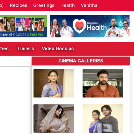
o)
Recipes
Greetings
Health
Vanitha
ties
Trailers
Video Gossips
CINEMA GALLERIES