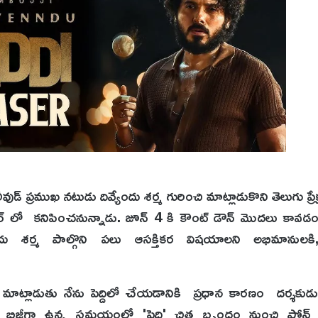
ాలీవుడ్ ప్రముఖ నటుడు దివ్యేందు శర్మ గురించి మాట్లాడుకొని తెలుగు ప్రే
ారక్టర్ లో కనిపించనున్నాడు. జూన్ 4 కి కౌంట్ డౌన్ మొదలు కావ
ేందు శర్మ పాల్గొని పలు ఆసక్తికర విషయాలని అభిమానులకి, ప్
ాట్లాడుతు నేను పెద్దిలో చేయడానికి ప్రధాన కారణం దర్శకుడు 
ో బిజీగా ఉన్న సమయంలో 'పెద్ది' చిత్ర బృందం నుంచి ఫోన్ వ