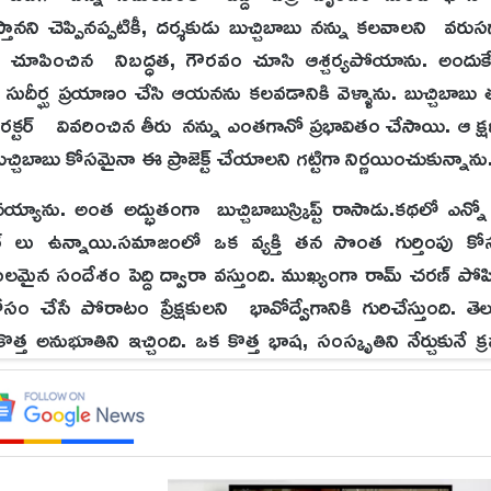
ి చెప్పినప్పటికీ, దర్శకుడు బుచ్చిబాబు నన్ను కలవాలని వరుసగ
ిబాబు చూపించిన నిబద్ధత, గౌరవం చూసి ఆశ్చర్యపోయాను. అందుక
 సుదీర్ఘ ప్రయాణం చేసి ఆయనను కలవడానికి వెళ్ళాను. బుచ్చిబాబు 
యారక్టర్ వివరించిన తీరు నన్ను ఎంతగానో ప్రభావితం చేసాయి. ఆ క
చిబాబు కోసమైనా ఈ ప్రాజెక్ట్ చేయాలని గట్టిగా నిర్ణయించుకున్నాను
లోనయ్యాను. అంత అద్భుతంగా బుచ్చిబాబుస్క్రిప్ట్‌ రాసాడు.కథలో ఎన
్టర్ లు ఉన్నాయి.సమాజంలో ఒక వ్యక్తి తన సొంత గుర్తింపు 
మైన సందేశం పెద్ది ద్వారా వస్తుంది. ముఖ్యంగా రామ్ చరణ్ పోషించ
చేసే పోరాటం ప్రేక్షకులని భావోద్వేగానికి గురిచేస్తుంది. తె
త్త అనుభూతిని ఇచ్చింది. ఒక కొత్త భాష, సంస్కృతిని నేర్చుకునే క్
ేమలో పడ్డాను. తెలుగులో పెద్ద పెద్ద డైలాగులు నేర్చుకుని సొంతంగ
ర్ యొక్క రాజసం ఉట్టిపడేలా శ్వాస తీసుకోకుండా మాట్లాడే డైలాగ్ డె
: రుక్మిణి వసంత్ పిక్స్ మళ్ళీ వైరల్.. ఇంత అందంగా ఉందేంటి