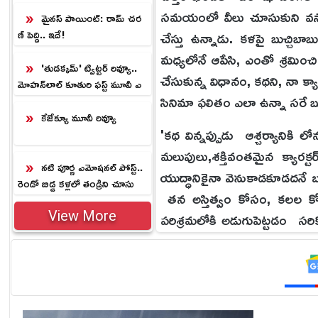
ల్‌.!
సమయంలో వీలు చూసుకుని వస్తానన
మైనస్ పాయింట్: రామ్ చర
ణ్ పెద్ది.. ఇదే!
చేస్తు ఉన్నాడు. కళపై బుచ్చ
మధ్యలోనే ఆపేసి, ఎంతో శ్రమించి
'తుడక్కమ్' ట్విట్టర్ రివ్యూ..
చేసుకున్న విధానం, కథని, నా క్
మోహన్‌లాల్ కూతురి ఫస్ట్ మూవీ ఎ
సినిమా ఫలితం ఎలా ఉన్నా సరే బుచ్
లా ఉందంటే.?
కేజేక్యూ మూవీ రివ్యూ
'కథ విన్నప్పుడు ఆశ్చర్యానికి 
మలుపులు,శక్తివంతమైన క్యారక
నటి పూర్ణ ఎమోషనల్ పోస్ట్..
యుద్ధానికైనా వెనుకాడకూడదనే బల
రెండో బిడ్డ కళ్లలో తండ్రిని చూసు
తన అస్తిత్వం కోసం, కలల కోసం 
కుంటూ భావోద్వేగం.!
పరిశ్రమలోకి అడుగుపెట్టడం సరికొ
View More
సినిమా నిర్మాణ ప్రక్రియతో ప్ర
సులువు కాలేదు. కానీ నా క్యారక్ట
చేశానని నవ్వుతూ చెప్పారు.
Also read:
Rukmini vasanth