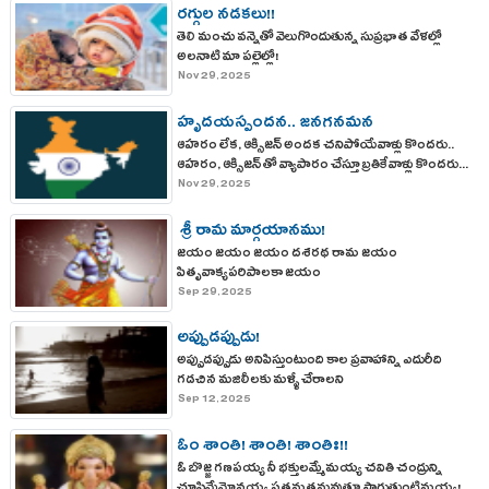
రగ్గుల నడకలు!!
తెలి మంచు వన్నెతో వెలుగొందుతున్న సుప్రభాత వేళల్లో
అలనాటి మా పల్లెల్లో!
Nov 29, 2025
హృదయస్పందన.. జనగనమన
ఆహరం లేక, ఆక్సిజన్ అందక చనిపోయేవాళ్లు కొందరు..
ఆహరం, ఆక్సిజన్ తో వ్యాపారం చేస్తూ బ్రతికేవాళ్లు కొందరు...
Nov 29, 2025
శ్రీ రామ మార్గయానము!
జయం జయం జయం దశరథ రామ జయం
పితృవాక్యపరిపాలకా జయం
Sep 29, 2025
అప్పుడప్పుడు!
అప్పుడప్పుడు అనిపిస్తుంటుంది కాల ప్రవాహాన్ని ఎదురీది
గడచిన మజిలీలకు మళ్ళీ చేరాలని
Sep 12, 2025
ఓం శాంతి! శాంతి! శాంతిః!!
ఓ బొజ్జ గణపయ్య నీ భక్తులమ్మేమయ్య చవితి చంద్రున్ని