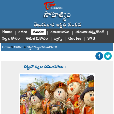
Home
|
కథలు
|
కవితలు
|
కథానిలయం
|
హాయిగా నవ్వుకోండి
|
పిల్లల కోసం
|
ఈపేజీ మీకోసం
|
బ్లాగ్స్
|
Quotes
|
SMS
Home
కవితలు
దిష్టిబొమ్మల సమూహాలు!!
దిష్టిబొమ్మల సమూహాలు!!