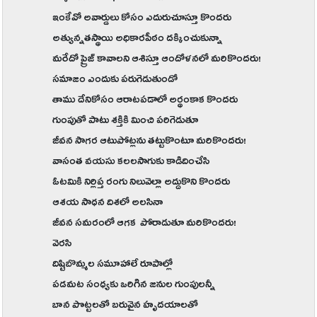
ఇంకేవో అవార్డులు కోసం ఎదురుచూస్తూ కొందరు
అత్యున్నతస్థాయి అధికారపీఠం దక్కించుకున్నా
మరేదో ప్రైజ్ కావాలని ఆశిస్తూ ఆందోళనలో మరికొందరు!
సమాజం ఎందుకు పరుగెడుతుండో
తాము దేనికోసం ఆరాటపడాలో అర్థంకాక కొందరు
గుంపుతో పాటు శక్తికి మించి పరిగెడుతూ
జీవన సాగర ఆటుపోట్లను తట్టుకొంటూ మరికొందరు!
వాసంత వయసు కలలసాగుకు కాడిదించేసి
ఓటమికి నిర్లిప్త రంగు నిలువెల్లా అద్దుకొని కొందరు
ఆశయ సాధన దిశలో అలసినా
జీవన సమరంలో ఆగక పోరాడుతూ మరికొందరు!
వెరసి
దిష్టిబొమ్మల సమూహాలే రూపాల్లో
పడమట సంధ్యకు ఒరిగిన జనుల గుంపులన్నీ
బాన పొట్టలతో బరువైన హృదయాలతో