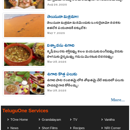
చూస్తిమేమోనయ్య సతమతమవుతూ సాగుతుంటిమయ్య!
Aug 26, 2025
తెలుసునా మిత్రమా!!
తెలుసునా మిత్రమా మనమెందుకు ఒంటరైనామో నడకకు
జతలేక పయనానికి దిక్కులేక!
May 7, 2025
విశ్వావసు ఉగాది
కృషీవలురకు శక్తినివ్వు కలల వయసుకు నింగినివ్వు బెరుకు
సొగసుకు ధైర్యమివ్వు గడుసు మొరటుని బెదరనివ్వు!
Mar 29, 2025
ఉగాది కొత్త పలుకు
ఉగాది పాట రంజితమై లోక శోభితమై నేటి ఆమనిలో పలుకు
పావనివై గాన కోకిలమ్మ!
Mar 29, 2025
More...
TeluguOne Services
TOne Home
Grandalayam
TV
Vanitha
News
Short Films
Recipes
NRI Corner