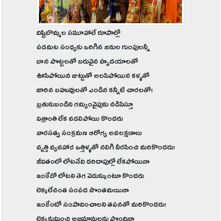
దిష్టిబొమ్మల సమూహాలే రూపాల్లో
పడమట సంధ్యకు ఒరిగిన జనుల గుంపులన్నీ
బాన పొట్టలతో బరువైన హృదయాలతో
ఊసిపోయిన జుట్టుతో అలసిపోయిన కళ్ళతో
జారిన బహువులతో ఎండిన కన్నీటి చారలతో!
బ్రతుకుబండిని గమ్యంవైపుకు నడిపిస్తూ
విశ్రాంతి లేక వడలిపోయి కొందరు
వారసత్వ సంక్రమణ ఆరోగ్య అవలక్షణాలు
వృత్తి వ్యవహార ఒత్తిళ్ళతో నలిగి నీరసించి మరికొందరు!
జీవితంలో లోటనేది దరిదాపుల్లో లేకపోయినా
ఇంకేదో లోటని తెగ వెదుక్కుంటూ కొందరు
లెక్కలేనంత సంపద సొంతమయినా
ఇంకేంటో సంపాదించాలని తపనతో మరికొందరు!
లెక్కకుమించి అభిమానులను పొందినా