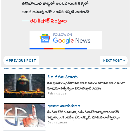
ఊసిపోయిన జుట్టుతో అలసిపోయిన కళ్ళతో
జారిన బహువులతో ఎండిన కన్నీటి చారలతో!
—రవి కిషోర్ పెంట్రాల
PREVIOUS POST
NEXT POST
ఓం నమః శివాయ
మా ప్రణతులు గైకొనుమా మా వినతులు వినుమా మా వెతలను
మాపుమా విశ్వేశ్వరా విరూపాక్షా వీరభద్రా!
Feb 14, 2026
గజిబిజి నాయకులం
మీ ఓట్ల కోసం వస్తున్నాం మీ ఓట్లతో రాజ్యాధికారంలోకి
వస్తున్నాం. కంపెనీల పేరు చెప్పి మీ భూమిని లాగేస్తున్నాం
అభివృద్ధి కావాలంటే? మీ భూములు మాకు ఇవ్వాలె !
Dec 17, 2025
ఉద్యోగాలు కావాలంటే? ఉన్నదంతా ఇచ్చేయాలి..!