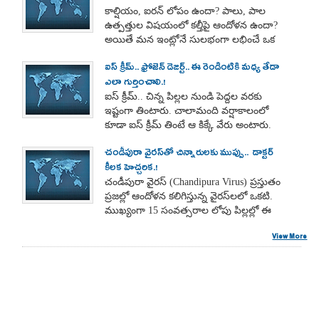
కాల్షియం, ఐరన్ లోపం ఉందా? పాలు, పాల
ఉత్పత్తుల విషయంలో కల్తీపై ఆందోళన ఉందా?
అయితే మన ఇంట్లోనే సులభంగా లభించే ఒక
ఆకుకూర మీ ఆహారంలో మంచి పోషక వనరుగా
ఐస్ క్రీమ్.. ఫ్రోజెన్ డెజర్ట్.. ఈ రెండింటికి మధ్య తేడా
ఉపయోగపడవచ్చు.
ఎలా గుర్తించాలి.!
ఐస్ క్రీమ్.. చిన్న పిల్లల నుండి పెద్దల వరకు
ఇష్టంగా తింటారు. చాలామంది వర్షాకాలంలో
కూడా ఐస్ క్రీమ్ తింటే ఆ కిక్కే వేరు అంటారు.
కాలం ఏదైనా ఐస్ క్రీమ్ పట్ల చాలా ఇష్టం
చండీపురా వైరస్‌తో చిన్నారులకు ముప్పు.. డాక్టర్
ఉంటుంది.
కీలక హెచ్చరిక.!
చండీపురా వైరస్ (Chandipura Virus) ప్రస్తుతం
ప్రజల్లో ఆందోళన కలిగిస్తున్న వైరస్‌లలో ఒకటి.
ముఖ్యంగా 15 సంవత్సరాల లోపు పిల్లల్లో ఈ
వైరస్ తీవ్రమైన ప్రభావాన్ని చూపే అవకాశం
View More
ఉంది. వర్షాకాలంలో దీని ప్రమాదం మరింత
ఎక్కువగా ఉంటుంది.