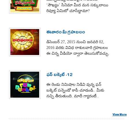
‘సౌఖ్యం’ సినిమా మీద మన సక్కుబాయి
రివ్యూ ఏమిటో చూసేద్దామా?
ఈవారం మీ గ్రహబలం
డిసెంబర్ 27, 2015 నుంచి జనవరి 02,
2016 వరకు వివిధ రాశులవారి గ్రహబలం
ఈ చిన్న వీడియో ద్వారా తెలుసుకోవచ్చు.
ఫన్ బక్కెట్ -12
ఈ రెండు నిమిషాల నిడివి వున్న ఫన్
బక్కెట్ పన్నెండో కాపీ చూడండి.. మీకు
నచ్చి తీరుతుంది. మాదీ గ్యారంటీ..
View More