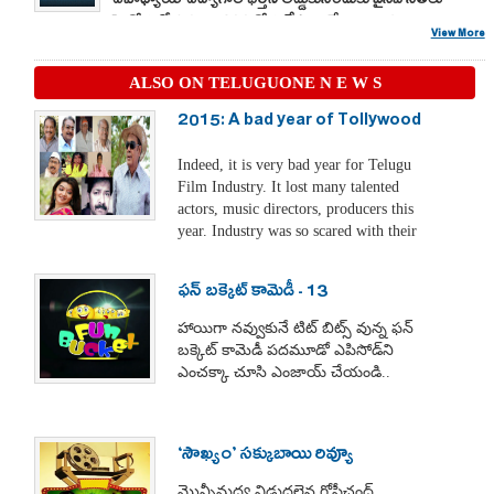
ఉపాధ్యాయ ఉద్యోగాల భర్తీని అడ్డుకునేందుకు వైసీపీ నేతలు
ప్రభుత్వ నిర్ణయాలపై పార్టీలోనే అసంతృప్తి వ్యక్తమౌతోంది.
హైకోర్టులో ఏకంగా 300 కోర్టు కేసులు వేయించారని,
View More
అయితే ధర్మాసనం వారికి తీవ్రంగా మొట్టికాయలు వేసి బుద్ధి
చెప్పిందని గుర్తుచేశారు. నిరుద్యోగుల జీవితాలతో
ALSO ON TELUGUONE N E W S
ఆడుకోవడమే వైకాపా నైజమని మండిపడ్డారు.
2015: A bad year of Tollywood
Indeed, it is very bad year for Telugu
Film Industry. It lost many talented
actors, music directors, producers this
year. Industry was so scared with their
deaths that it even performed ‘Maha
Mrutyunjaya Homam,’ but the deaths
ఫన్ బక్కెట్ కామెడీ - 13
couldn’t be stopped till the last days of
this year. Very few were passed away
హాయిగా నవ్వుకునే టిట్ బిట్స్ వున్న ఫన్
due to elderly age.
బక్కెట్ కామెడీ పదమూడో ఎపిసోడ్‌ని
ఎంచక్కా చూసి ఎంజాయ్ చేయండి..
‘సౌఖ్యం’ సక్కుబాయి రివ్యూ
మొన్నీమధ్య విడుదలైన గోపీచంద్