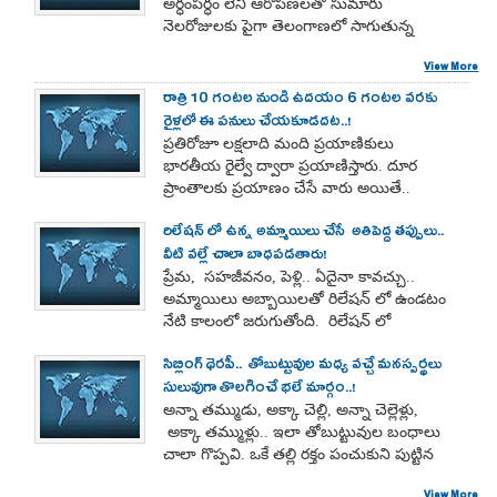
అర్ధంపర్ధం లేని ఆరోపణలతో సుమారు
నెలరోజులకు పైగా తెలంగాణలో సాగుతున్న
పట్టభద్రుల ఎమ్మెల్సీ ఎన్నికల ప్రచారానికి
View More
శుక్రవారం సాయంత్రంతో తెర పడింది.రాష్ట్రంలోని
మహబూబ్‌నగర్‌-హైదరాబాద్‌-రంగారెడ్డి
రాత్రి 10 గంటల నుండి ఉదయం 6 గంటల వరకు
పట్టభద్రుల నియోజకవర్గంతో పాటుగా,నల్లగొండ-
రైళ్లలో ఈ పనులు చేయకూడదట..!
ఖమ్మం-వరంగల్‌ స్థానానికి ఫిబ్రవరి 16 తేదీన
ప్రతిరోజూ లక్షలాది మంది ప్రయాణికులు
నోటిఫికేషన్ వెలువడినా, ఎన్నికల ప్రచారం
భారతీయ రైల్వే ద్వారా ప్రయాణిస్తారు. దూర
మాత్రం అంతకు చాలా ముందే అభ్యర్ధుల
ప్రాంతాలకు ప్రయాణం చేసే వారు అయితే..
స్థాయిలో స్థానికంగా ఎన్నికల ప్రచారం
రాత్రంతా రైళ్లలోనే ఉండాల్సి వస్తుంది.
ప్రారంభమైంది.
రిలేషన్ లో ఉన్న అమ్మాయిలు చేసే అతిపెద్ద తప్పులు..
వీటి వల్లే చాలా బాధపడతారు!
ప్రేమ, సహజీవనం, పెళ్లి.. ఏదైనా కావచ్చు..
అమ్మాయిలు అబ్బాయిలతో రిలేషన్ లో ఉండటం
నేటి కాలంలో జరుగుతోంది. రిలేషన్ లో
ఉన్నప్పుడు అమ్మాయిలు తమకు
సిబ్లింగ్ థెరపీ.. తోబుట్టువుల మధ్య వచ్చే మనస్పర్థలు
తెలియకుండానే కొన్ని తప్పులు చేస్తారు..
సులువుగా తొలగించే భలే మార్గం..!
అన్నా తమ్ముడు, అక్కా చెల్లి, అన్నా చెల్లెళ్లు,
అక్కా తమ్ముళ్లు.. ఇలా తోబుట్టువుల బంధాలు
చాలా గొప్పవి. ఒకే తల్లి రక్తం పంచుకుని పుట్టిన
వారి మధ్య బంధం ఎంతో అపురూపమైనది.
View More