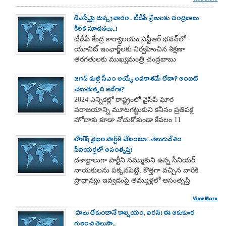
డీఎస్సీపై దుష్ప్రచారం.. టీడీపీ శ్రేణులకు చంద్రబాబు
కీలక సూచనలు..!
టీడీపీ కేంద్ర కార్యాలయం ఎన్టీఆర్ భవన్‌లో
యూనిట్ ఇంఛార్జ్‌లకు నిర్వహించిన శిక్షణా
తరగతులకు ముఖ్యమంత్రి చంద్రబాబు
హాజరయ్యారు
జగన్ మళ్లీ సీఎం అయ్యే అవకాశమే లేదా? అంబటి
చెబుతున్నది అదేగా?
2024 ఎన్నికల్లో రాష్ట్రంలో వైసీపీ ఘోర
పరాజయాన్ని మూటగట్టుకుని కనీసం ప్రతిపక్ష
హోదాకు కూడా నోచుకోకుండా కేవలం 11
స్థానాలకే పరిమితమైన సంగతి తెలిసిందే.
లోకేష్ వైఖరి పార్టీకి చేటంటూ.. తెలుగుదేశం
అయితే ఇదే విషయంలో తాజాగా తాడేపల్లి వైసీపీ
సీనియర్లలో అసంతృప్తి!
కేంద్ర కార్యాలయంలో మీడియా సమావేశంలో
మాట్లాడిన అంబటి రాంబాబు ఆ ఎన్నికల్లో వైసీపీ
దశాబ్దాలుగా పార్టీని నమ్ముకుని ఉన్న సీనియర్
11 స్థానాలకు మాత్రమే పరిమితమైనా 40 శాతం
నాయకులను పక్కనపెట్టి, కొత్తగా వచ్చిన వారికి
ఓటు షేర్ దక్కించుకుందని చెప్పారు.
ప్రాధాన్యం ఇవ్వడంపై తమ్ముళ్లలో అసంతృప్తి
జ్వాలలు రేగుతున్నాయి. ఈ పరిణామాలు నారా
View More
లోకేష్ నాయకత్వ తీరుపై, కూటమి ప్రభుత్వ
నిర్ణయాలపై పార్టీలోనే అసంతృప్తి వ్యక్తమౌతోంది.
పాలు లేకుండానే కాల్షియం, ఐరన్! ఈ ఆకుకూర
గురించి తెలుసా..