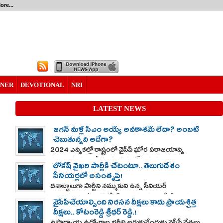
ore...
RNER
DEVOTIONAL
NRI
LATEST NEWS
జగన్ మళ్లీ సీఎం అయ్యే అవకాశమే లేదా? అంబటి
చెబుతున్నది అదేగా?
2024 ఎన్నికల్లో రాష్ట్రంలో వైసీపీ ఘోర పరాజయాన్ని
మూటగట్టుకుని కనీసం ప్రతిపక్ష హోదాకు కూడా
లోకేష్ వైఖరి పార్టీకి చేటంటూ.. తెలుగుదేశం
నోచుకోకుండా కేవలం 11 స్థానాలకే పరిమితమైన సంగతి
సీనియర్లలో అసంతృప్తి!
తెలిసిందే. అయితే ఇదే విషయంలో తాజాగా తాడేపల్లి వైసీపీ
దశాబ్దాలుగా పార్టీని నమ్ముకుని ఉన్న సీనియర్
కేంద్ర కార్యాలయంలో మీడియా సమావేశంలో మాట్లాడిన
నాయకులను పక్కనపెట్టి, కొత్తగా వచ్చిన వారికి ప్రాధాన్యం
అంబటి రాంబాబు ఆ ఎన్నికల్లో వైసీపీ 11 స్థానాలకు మాత్రమే
వైసీపీచేయాల్సింది నిరసన దీక్షలు కాదు ప్రాయశ్చిత్త
ఇవ్వడంపై తమ్ముళ్లలో అసంతృప్తి జ్వాలలు రేగుతున్నాయి.
పరిమితమైనా 40 శాతం ఓటు షేర్ దక్కించుకుందని
దీక్షలు.. కోటంరెడ్డి శ్రీధర్ రెడ్డి.!
ఈ పరిణామాలు నారా లోకేష్ నాయకత్వ తీరుపై, కూటమి
చెప్పారు.