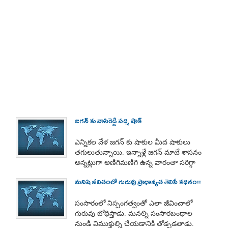
జగన్ కు వాసిరెడ్డి పద్మ షాక్
ఎన్నికల వేళ జగన్ కు షాకుల మీద షాకులు
తగులుతున్నాయి. ఇన్నాళ్లే జగన్ మాటే శాసనం
అన్నట్లుగా అణిగిమణిగి ఉన్న వారంతా సరిగ్గా
ఎన్నికల ముంగిట ధిక్కార స్వరం వినిపిస్తున్నారు.
మనిషి జీవితంలో గురువు ప్రాధాన్యత తెలిపే కథనం!!
పార్టీపై తిరుగులేని పట్టు ఉందని భావిస్తున్న జగన్
కు ఆ పట్టు జారిపోవడం కళ్లముందు కనిపించేలా
చేస్తున్నారు. టికెట్ నిరాకరించిన, సిట్టింగ్
సంసారంలో నిస్సంగత్వంతో ఎలా జీవించాలో
స్థానాన్ని మార్చిన ఎమ్మెల్యేలు, ఎంపీలు ఇప్పటికే
గురువు బోధిస్తాడు. మనల్ని సంసారబంధాల
పార్టీని వీడి వలసబాట పట్టారు.
నుండి విముక్తుల్ని చేయడానికి తోడ్పడతాడు.