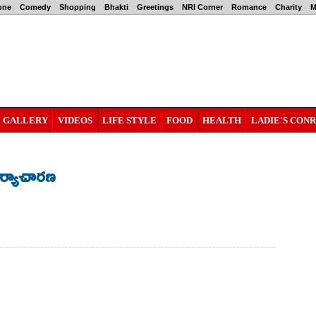
one
Comedy
Shopping
Bhakti
Greetings
NRI Corner
Romance
Charity
M
GALLERY
VIDEOS
LIFE STYLE
FOOD
HEALTH
LADIE'S CON
కార్యాచారణ