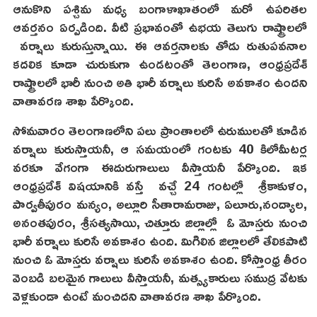
ఆనుకొని పశ్చిమ మధ్య బంగాళాఖాతంలో మరో ఉపరితల
ఆవర్తనం ఏర్పడింది. వీటి ప్రభావంతో ఉభయ తెలుగు రాష్ట్రాలలో
వర్షాలు కురుస్తున్నాయి. ఈ ఆవర్తనాలకు తోడు రుతుపవనాల
కదలిక కూడా చురుకుగా ఉండటంతో తెలంగాణ, ఆంధ్రప్రదేశ్
రాష్ట్రాలలో భారీ నుంచి అతి భారీ వర్షాలు కురిసే అవకాశం ఉందని
వాతావరణ శాఖ పేర్కొంది.
సోమవారం తెలంగాణలోని పలు ప్రాంతాలలో ఉరుములతో కూడిన
వర్షాలు కురుస్తాయనీ, ఆ సమయంలో గంటకు 40 కిలోమీటర్ల
వరకూ వేగంగా ఈదురుగాలులు వీస్తాయనీ పేర్కొంది. ఇక
ఆంధ్రప్రదేశ్ విషయానికి వస్తే వచ్చే 24 గంటల్లో శ్రీకాకుళం,
పార్వతీపురం మన్యం, అల్లూరి సీతారామరాజు, ఏలూరు,నంద్యాల,
అనంతపురం, శ్రీసత్యసాయి, చిత్తూరు జిల్లాల్లో ఓ మోస్తరు నుంచి
భారీ వర్షాలు కురిసే అవకాశం ఉంది. మిగిలిన జిల్లాలలో తేలికపాటి
నుంచి ఓ మోస్తరు వర్షాలు కురిసే అవకాశం ఉంది. కోస్తాంధ్ర తీరం
వెంబడి బలమైన గాలులు వీస్తాయనీ, మత్స్యకారులు సముద్ర వేటకు
వెళ్లకుండా ఉంటే మంచిదని వాతావరణ శాఖ పేర్కొంది.