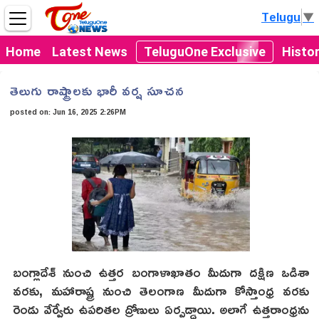
Telugu
▼
Home
Latest News
TeluguOne Exclusive
Histo
తెలుగు రాష్ట్రాలకు భారీ వర్ష సూచన
posted on:
Jun 16, 2025 2:26PM
బంగ్లాదేశ్ నుంచి ఉత్తర బంగాళాఖాతం మీదుగా దక్షిణ ఒడిశా
వరకు, మహారాష్ట్ర నుంచి తెలంగాణ మీదుగా కోస్తాంధ్ర వరకు
రెండు వేర్వేరు ఉపరితల ద్రోణులు ఏర్పడ్డాయి. అలాగే ఉత్తరాంధ్రను