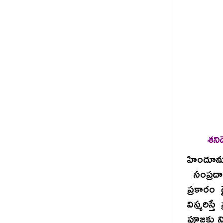
శని
హిందూమ
సంప్రద
ప్రకారం
విస్మరిస
పూజకు ని