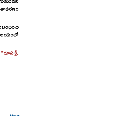
రుగుతుందని
వాతావరణం
సంబంధించి
 ఆలయంలో
*రూపశ్రీ.