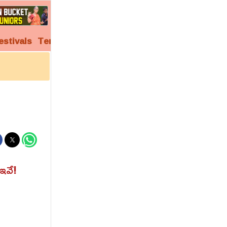
estivals
Temples
Audio
Video
Archives
ఇవే!