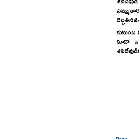
శనిదేవుడి
నమ్ముతా
దెబ్బతినవ
కుటుంబ స
కూడా ఒ
శనిదేవు