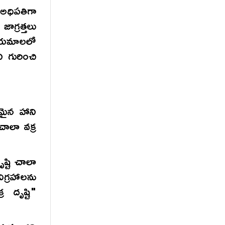
అధిపతిగా
గ్రత్తలు
ియమాలలో
 గురించి
రమైన హాని
చాలా వక్ర
ష్టి చాలా
గ్రహాలను
 దృష్టి"