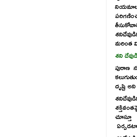
నియమాలు
పరిగణిం
తీసుకో
శనిదేవు
మరింత వి
శని దేవ
పురాణ నమ
కలుగుతుం
దృష్టి అన
శనిదేవుడ
శక్తివం
చూస్తూ 
ఏర్పడటా