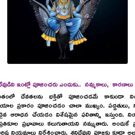
దేవుడిని ఇంట్లో పూజించరు ఎందుకు.. నమ్మకాలు, కారణాలు 
తంలో దేవతలను భక్తితో పూజించడమే కాకుండా న
ాయాల ప్రకారం పూజించడం చాలా ముఖ్యం. పద్దతులు,
 దైవ ఆరాధన చేయడం విశేషమైన ఫలితాన్ని ఇస్తుంది. 
్తే ప్రతికూల ప్రభావాలు కలుగుతాయని నమ్ముతారు. అందుకే ప
ర్దిష్ట నియమాలు నిర్దేశించారు. శనిదేవుని పూజకు కూడా అ