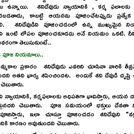
 ఉన్నాయి. శనిదేవుడు న్యాయానికి , కర్మ ఫలాలకు 
చబడతాడు, కాబట్టి ఆయనను పూజించేటప్పుడు ప్రత్యేక జా
వాలి. శనిదేవుడిని పూజించడంలో ఉన్న ముఖ్యమైన న
డిని ఇంటి లోపల పూజించకూడదు అనే నియమం ఒకటి. దీని
వరంగా తెలుసుకుంటే..
ుడి పూజ నియమాలు..
్మకాల ప్రకారం శనిదేవుడు ఎవరిని చూసినా వారికి తీవ్
దని అతని భార్య శపించిందట. అందుకే శని దేవుడి దృష్టి 
ి చెబుతారు.
ిని న్యాయానికి, కర్మఫలాలకు అధిపతిగా భావిస్తారు, ఆయన దృ
తమైనదని చెబుతారు. పూజ సమయంలో భక్తులు దేవతా వి
పూజిస్తారు, ఇలా చూస్తూ పూజించడం శనిదేవుని "వక్ర
నికి కారణం అవుతుందని చెబుతారు.