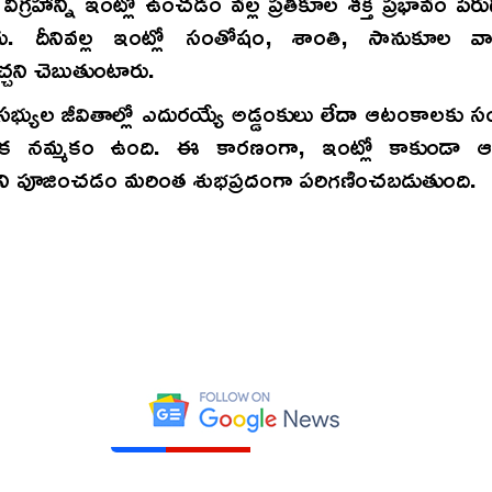
 విగ్రహాన్ని ఇంట్లో ఉంచడం వల్ల ప్రతికూల శక్తి ప్రభావం పె
రు. దీనివల్ల ఇంట్లో సంతోషం, శాంతి, సానుకూల 
చ్చని చెబుతుంటారు.
భ్యుల జీవితాల్లో ఎదురయ్యే అడ్డంకులు లేదా ఆటంకాలకు 
క నమ్మకం ఉంది. ఈ కారణంగా, ఇంట్లో కాకుండా
డిని పూజించడం మరింత శుభప్రదంగా పరిగణించబడుతుంది.