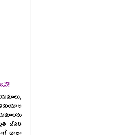
ఇవే!
ియమాలు,
 నిమయాల
నియమాలను
్రతి దేవత
లాగే చాలా