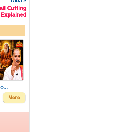
Next »
il Cutting
 Explained
ుర...
More