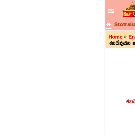
Stotralu
Home
En
శనిదేవుడిని
శని