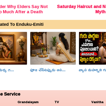
der Why Elders Say Not
Saturday Haircut and Na
o Much After a Death
Myth
ated To Enduku-Emiti
మధ్య గ...
పూజ చేసేటప్పుడు ఆస...
వ్యాస మహర్షిని గ
e Service
Grandalayam
TV
Vanitha