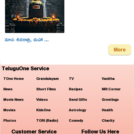
మాస శివరాత్రి, మహా ...
More
TeluguOne Service
TOne Home
Grandalayam
TV
Vanitha
News
Short Films
Recipes
NRI Corner
Movie News
Videos
Send Gifts
Greetings
Movies
KidsOne
Astrology
Health
Photos
TORi (Radio)
Comedy
Charity
Customer Service
Follow Us Here