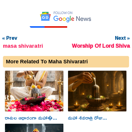
« Prev
Next »
masa shivaratri
Worship Of Lord Shiva
More Related To Maha Shivaratri
రాశుల ఆధారంగా మహా�...
మహా శివరాత్రి రోజు...