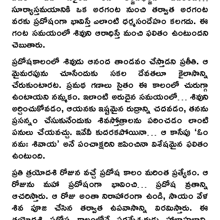
సూర్యాస్తమయానికి ఒక అరగంట నుంచి తర్వాత అరగంట
వరకు ప్రదోషంగా భావిస్తే ఎలాంటి ధర్మసందేహం కలగదు. ఈ
గంట సమయంలో శివుని ఆరాధిస్తే మంచి ఫలితం ఉంటుందని
చెబుతారు.
ప్రదోషకాలంలో శివుడు ఆనంద తాండవం చేస్తాడని ప్రతీతి. ఆ
మైమరపును చూసేందుకు సకల దేవతలూ కైలాసాన్ని
చేరుకుంటారట. ప్రమథ గణాలు సైతం ఈ కాలంలో చురుగ్గా
ఉంటాయని నమ్మకం. ఇలాంటి అరుదైన సమయంలో… శివుని
అర్చించుకోవడం, ఆయనకు ఇష్టమైన రుద్రాన్ని చదవడం, తనను
ప్రసన్నం చేసుకునేందుకు శివస్తోత్రాలను పఠించడం లాంటి
పనులు చేయవచ్చు. ఇవేవీ కుదరకపోయినా… ఆ కాసేపు ‘ఓం
నమః శివాయ’ అనే పంచాక్షరిని జపించినా విశేషమైన ఫలితం
ఉంటుంది.
ప్రతి త్రయోదశి రోజున వచ్చే ప్రదోష కాలం మరింత ప్రత్యేకం. ఆ
రోజును మహా ప్రదోషంగా భావించి… ప్రదోష వ్రతాన్ని
ఆచరిస్తారు. ఆ రోజు అంతా నిరాహారంగా ఉండి, సాయం వేళ
శివ పూజ చేసిన తర్వాత ఉపవాసాన్ని విరమిస్తారు. ఈ
త్రయోదశి ప్రదోష కాలంలోనే పరమేశ్వరుడు హాలాహలాన్ని