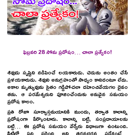
ఫిబ్రవరి 28 సోమ ప్రదోషం… చాలా ప్రత్యేకం!
శివుడు సృష్టిని నడిపించే లయకారుడు. చెడును అంతం చేసే
ప్రళయకారుడు. శివుని అనుగ్రహంతో సాధ్యం కానిదంటూ లేదు.
అకాల మృత్యువును సైతం గడ్డిపోచలా దహించివేయగల దైవం
తను. ఆ పరమేశ్వరుని పూజించేందుకు అనువైన సమయం
ప్రదోష కాలం.
ప్రతి రోజూ సూర్యాస్తమయానికి ముందు, తర్వాత కాలాన్ని
ప్రదోషంగా పేర్కొంటారు. కాలాన్ని బట్టి, సంప్రదాయాలను
బట్టి… ఈ ప్రదోష సమయం వేర్వేరు విధాలుగా ఉంటుంది.
వీటిలో ఏది సరైంది అని తర్జనభర్జన పడేకంటే…