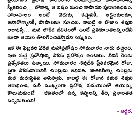
స్వీకరించి… లోకాన్ని ఆ విషం నుంచి కాపాడని పురాణకథనం.
హాలాహలం అంటే చెడుకు, కష్టానికీ, అడ్డంకులకూ,
అనారోగ్యానికీ, పాపాలకూ సూచన. కాబట్టి ఆ రోజున శివుని
ఆరాధిస్తే… మన లౌకిక జీవితంలో ఉండే ప్రతికూలతలన్నింటినీ
కూడా ఆయన తొలగించివేస్తాడని నమ్మకం.
ఇక ఈ ఫిబ్రవరి 28న మహాప్రదోషం సోమవారం నాడు వచ్చింది.
ఇలా వచ్చే ప్రదోషాన్ని సోమ ప్రదోషం అంటారు. దీనికి రెండు
ప్రత్యేకతలు ఉన్నాయి. సోమవారం శివుడికి ప్రీతికరమైన రోజు.
పైగా సోమవారానికి చంద్రుడు అధిపతి. జాతకరీత్యా చంద్రడు
మన మనఃస్థితిని శాసిస్తాడు. కాబట్టి ఈ రోజున కనుక శివుని
ఆరాధించి, మరీ ముఖ్యంగా ప్రదోష సమయంలో ఆయన్ను
కొలుచుకుంటే… జీవితంలో ఉన్న కష్టాలన్నీ తీరి, ప్రశాంతత
ఏర్పడుతుంది!
- నిర్జర.