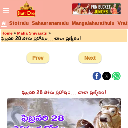
Stotralu
Sahasranamalu
Mangalaharathulu
Vrat
Home
Maha Shivaratri
ఫిబ్రవరి 28 సోమ ప్రదోషం… చాలా ప్రత్యేకం!
Prev
Next
ఫిబ్రవరి 28 సోమ ప్రదోషం… చాలా ప్రత్యేకం!