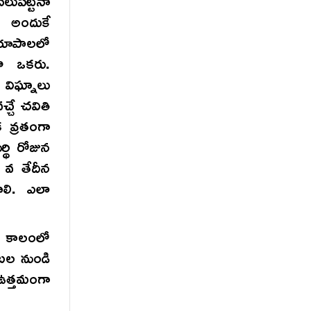
పెట్టినా
. అందుకే
రూపాలలో
ా ఒకరు.
విఘ్నాలు
్చే చవితి
క వ్రతంగా
్థి రోజున
7 వ తేదీన
ాలి. ఎలా
ోష కాలంలో
టల నుండి
ఉత్తమంగా