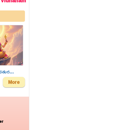
Vidhanam
చతుర...
More
er