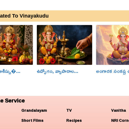
ated To Vinayakudu
శీస్సు�...
ఉద్యోగం, వ్యాపారాల...
అంగారక సంకష్ట 
e Service
Grandalayam
TV
Vanitha
Short Films
Recipes
NRI Corn