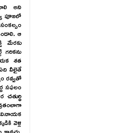
ాలి అని
్య పూజలో
 సంకల్పం
ండాలి. ఆ
ి మేరకు
ి గరికను
ినాయక శత
ది వీలైతే
యం రవ్వతో
ూర్ణ సఫలం
 చతుర్థి
వ్రతంలాగా
తి వినాయక
కి వెళ్లి
 కావచ్చు.