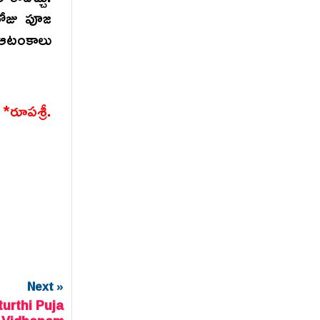
రోజు పూజ
 ఆటంకాలు
రూపశ్రీ.
Next »
urthi Puja