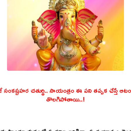
 సంకష్టహర చతుర్థి.. సాయంత్రం ఈ పని తప్పక చేస్తే ఆటం
తొలగిపోతాయి..!