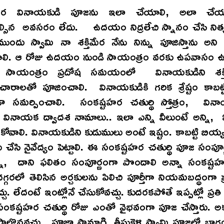
హర వినాయకుడి పూజను ఇలా చేయాలి, అలా చేయ
ల్సిన అవసరం లేదు. ఉదయం నిద్రలేచి స్నానం చేసి నిత
ుందు స్వామి నా శక్తిమేర నేను నిన్ను పూజిస్తాను అని
ోవాలి. ఆ రోజు ఉదయం నుండి సాయంత్రం వరకు ఉపవాసం ఉ
 సాయంత్రం ప్రదోష సమయంలో వినాయకుడిని శక్త
ారాలతో పూజించాలి. వినాయకుడికి గరిక శ్రేష్టం కాబట్ట
డా సమర్పించాలి. సంకష్టహర చతుర్థి స్తోత్రం, వ
వినాయక ద్వాదశ నామాలు.. ఇలా ఎన్ని వీలుంటే అన్ని, ఏ
పుకోవాలి. వినాయకుడిని కుడుములు అంటే ఇష్టం. కాబట్టి బియ్
 చేసి నైవేద్యం పెట్టాలి. ఈ సంకష్టహర చతుర్థి పూజ సంప
నా, దాని ఫలితం సంపూర్ణంగా పొందాలి అన్నా సంకష్టహర
్గరలో తెలిసిన అర్చకులను పిలిచి పూర్తీగా నియమబద్ధంగా 
్చు. లేదంటే ఇంట్లోనే చేసుకోవచ్చు. కుదరకపోతే ఇప్పట్లో ప్ర
ంకష్టహర చతుర్థి రోజు ఎంతో వైభవంగా పూజ చేస్తారు. అక్కడి
ల్గొనవచ్చు. పూజా సామాగ్రి తీసుకెళ్లి స్వామి పూజలో భాగం