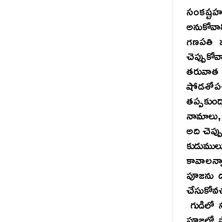
సంకష్ట
అనుకోవా
గణపతి మ
చెప్పుక
తరువాత
షోడశోపచ
తప్పకుం
నామాలు, 
అది చెప్
కుడుములు
కావాలన్
పూజను దగ
చేసుకోవచ
గుడిలో స
పూజలో పా