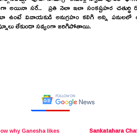
ా అయినా సరే.. ప్రతి నెలా ఇలా సంకష్టహర చతుర్థి 
టూ ఉంటే వినాయకుడి అనుగ్రహం కలిగి అన్ని పనులలో
ఘ్నాలు లేకుండా సవ్యంగా జరిగిపోతాయి.
*
now why Ganesha likes
Sankatahara Chat