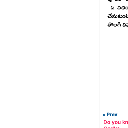
ఏ విధంగ
చేసుకుం
తొలగి వి
« Prev
Do you k