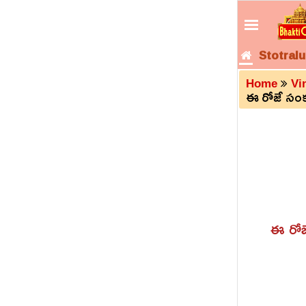
Stotralu
Home
Vi
ఈ రోజే సంకష
ఈ రోజే