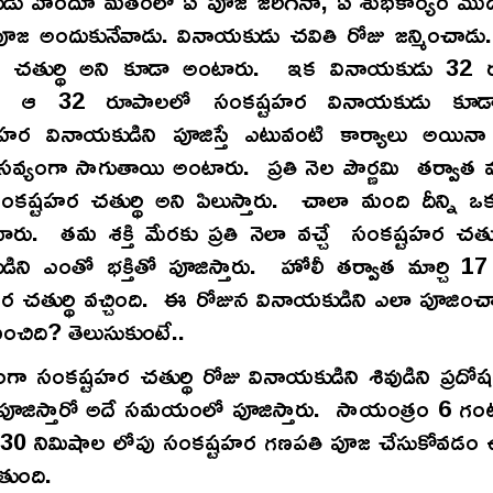
డు హిందూ మతంలో ఏ పూజ జరిగినా, ఏ శుభకార్యం మొదలు
ూజ అందుకునేవాడు. వినాయకుడు చవితి రోజు జన్మించాడు
 చతుర్థి అని కూడా అంటారు. ఇక వినాయకుడు 32 
. ఆ 32 రూపాలలో సంకష్టహర వినాయకుడు కూడ
ర వినాయకుడిని పూజిస్తే ఎటువంటి కార్యాలు అయినా 
సవ్యంగా సాగుతాయి అంటారు. ప్రతి నెల పౌర్ణమి తర్వాత వచ
కష్టహర చతుర్థి అని పిలుస్తారు. చాలా మంది దీన్ని ఒ
ారు. తమ శక్తి మేరకు ప్రతి నెలా వచ్చే సంకష్టహర చతుర
ిని ఎంతో భక్తితో పూజిస్తారు. హోలీ తర్వాత మార్చి 1
ర చతుర్థి వచ్చింది. ఈ రోజున వినాయకుడిని ఎలా పూజించ
మంచిది? తెలుసుకుంటే..
ా సంకష్టహర చతుర్థి రోజు వినాయకుడిని శివుడిని ప్రద
 పూజిస్తారో అదే సమయంలో పూజిస్తారు. సాయంత్రం 6 గం
0 నిమిషాల లోపు సంకష్టహర గణపతి పూజ చేసుకోవడం 
తుంది.