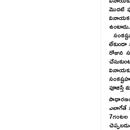
వినాయకు
మొదటి ప
వినాయక
ఉంటాడు
సంకష్టహ
లేకుండా 
రోజున సం
చేసుకుంట
వినాయకుడ
సంకష్టహ
పూజిస్తే 
సాధారణంగ
ఎలాగేతే
7గంటల 3
చెప్పబడు