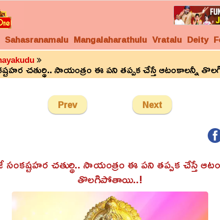
Sahasranamalu
Mangalaharathulu
Vratalu
Deity
F
nayakudu
్టహర చతుర్థి.. సాయంత్రం ఈ పని తప్పక చేస్తే ఆటంకాలన్నీ తొల
Prev
Next
 సంకష్టహర చతుర్థి.. సాయంత్రం ఈ పని తప్పక చేస్తే ఆటం
తొలగిపోతాయి..!