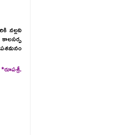
ి నల్లని
ో కాలసర్ప
ా ఉపశమనం
పశ్రీ.