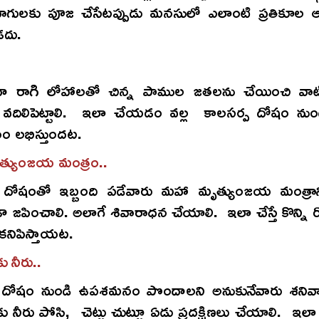
ాగులకు పూజ చేసేటప్పుడు మనసులో ఎలాంటి ప్రతికూల
దు.
ేదా రాగి లోహాలతో చిన్న పాముల జతలను చేయించి వాటిన
వదిలిపెట్టాలి. ఇలా చేయడం వల్ల కాలసర్ప దోషం నుండ
 లభిస్తుందట.
్యుంజయ మంత్రం..
 దోషంతో ఇబ్బంది పడేవారు మహా మృత్యుంజయ మంత్రాన్
ా జపించాలి. అలాగే శివారాధన చేయాలి. ఇలా చేస్తే కొన్ని 
కనిపిస్తాయట.
కు నీరు..
 దోషం నుండి ఉపశమనం పొందాలని అనుకునేవారు శనివ
టుకు నీరు పోసి, చెట్టు చుట్టూ ఏడు ప్రదక్షిణలు చేయాలి. 