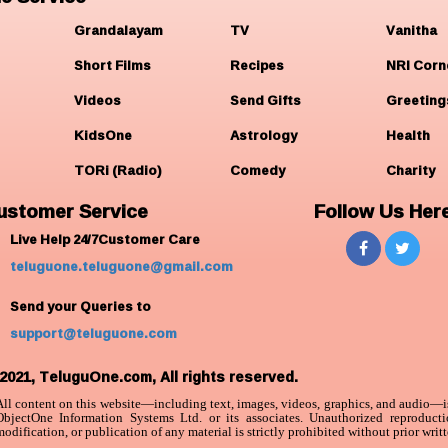
Grandalayam
TV
Vanitha
Short Films
Recipes
NRI Corn
Videos
Send Gifts
Greeting
KidsOne
Astrology
Health
TORi (Radio)
Comedy
Charity
ustomer Service
Follow Us Her
Live Help 24/7Customer Care
teluguone.teluguone@gmail.com
Send your Queries to
support@teluguone.com
2021, TeluguOne.com, All rights reserved.
All content on this website—including text, images, videos, graphics, and audio—is
ObjectOne Information Systems Ltd. or its associates. Unauthorized reproductio
odification, or publication of any material is strictly prohibited without prior writ