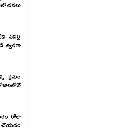
 ఆలోచనలు
ి పవిత్ర
ి త్వరగా
ని క్రమం
రోజులలోనే
ారం రోజు
ఇలా చేయడం