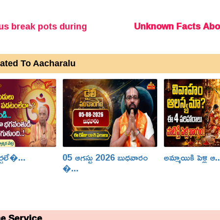
s break pots during
Unknown Facts Abo
n
ated To Aacharalu
ర్చలే�...
05 ఆగస్టు 2026 బుధవారం
అమ్మాయికి పెళ్లి ఆ..
�...
e Service