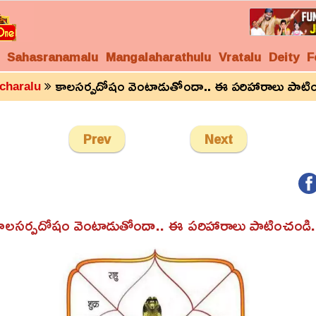
Sahasranamalu
Mangalaharathulu
Vratalu
Deity
F
కాలసర్పదోషం వెంటాడుతోందా.. ఈ పరిహారాలు పాటిం
charalu
Prev
Next
ాలసర్పదోషం వెంటాడుతోందా.. ఈ పరిహారాలు పాటించండి.