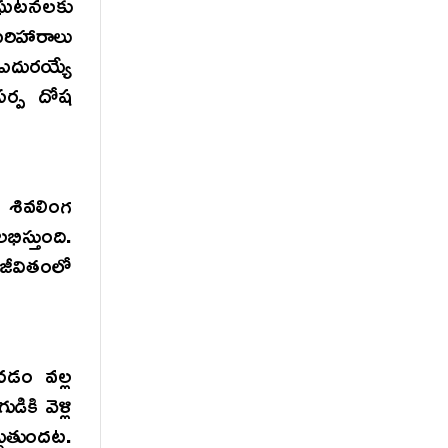
ంఘటనలకు
పరిహారాలు
ఎదురయ్యే
సర్ప దోష
 శివలింగ
స్తుంది.
జీవితంలో
డం వల్ల
కి వెళ్లి
గుతుందట.