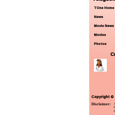
TOne Home
News
Movie News
Movies
Photos
C
Copyright © 
Disclaimer:
m