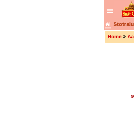
Stotralu
Home
Aa
క