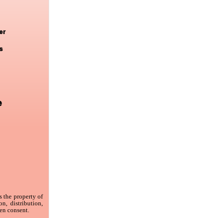
er
s
e
 the property of
n, distribution,
ten consent.