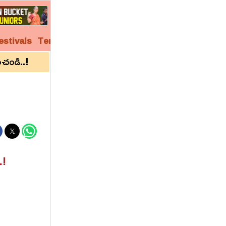
estivals
Temples
Audio
Video
Archives
చండి..!
.!