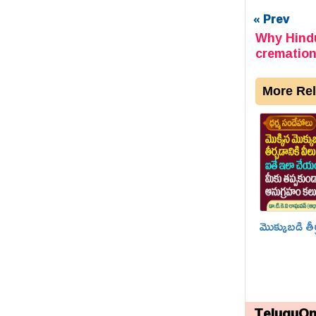
« Prev
Why Hindu
crematio
More Rel
మొక్కుబడి తీ
TeluguOn