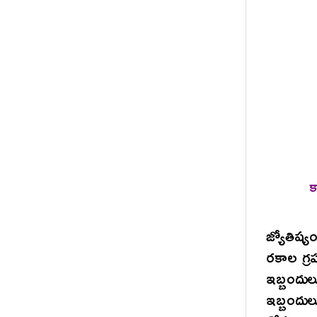
క
జ్యోతిష్
రకాల గ్
ఇబ్బందుల
ఇబ్బందు