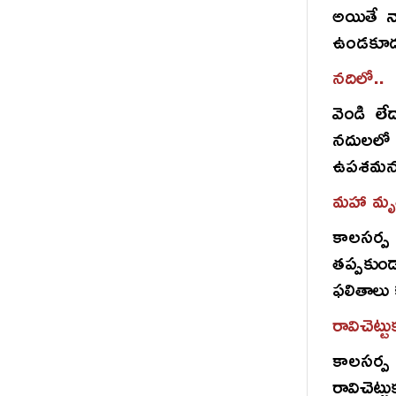
అయితే న
ఉండకూడ
నదిలో..
వెండి ల
నదులలో 
ఉపశమనం
మహా మృత
కాలసర్ప
తప్పకుండ
ఫలితాలు 
రావిచెట్టు
కాలసర్ప
రావిచెట్