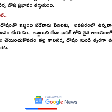
సర్ప దోష ప్రభావం తగ్గుతుంది.
టి..
 దోషంతో ఇబ్బంది పడేవారు పేదలకు, అవసరంలో ఉన్నవారిక
ు దానం చేయడం, ఉజ్జయిని లేదా నాసిక్ లోని శైవ ఆలయంల
 చేయించుకోవడం వల్ల కాలసర్ప దోషం నుండి త్వరగ
ారట.
*రూ