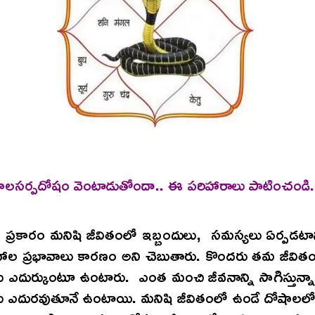
ాలసర్పదోషం వెంటాడుతోందా.. ఈ పరిహారాలు పాటించండి.
యం ప్రకారం మనిషి జీవితంలో ఇబ్బందులు, సమస్యలు ఏర్పడటా
రహాల ప్రభావాలు కారణం అని చెబుతారు. కొందరు తమ జీవిత
ు ఎదుర్కుంటూ ఉంటారు. ఎంత మంచి జీవనాన్ని సాగిస్తున్
లు ఎదురవుతూనే ఉంటాయి. మనిషి జీవితంలో ఉండే దోషాలలో