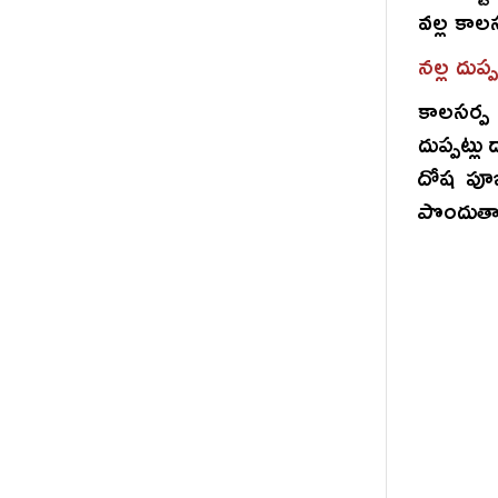
వల్ల కాల
నల్ల దుప్ప
కాలసర్ప
దుప్పట్ల
దోష పూజ
పొందుత