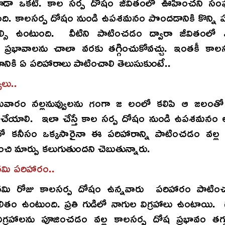
ూడా ఒకటి. కాల సర్ప దోషం జీవితంలో ఊహించని స
తుంది. కాలసర్ప దోషం నుండి ఉపశమనం పొందడానికి కొన్ని 
ల్సి ఉంటుంది. వీటిని పాటించడం ద్వారా జీవితంలో 
ప్రభావాలను చాలా వరకు తగ్గించుకోవచ్చు. ఇంతకీ కాల
కి ఏ పరిహారాలు పాటించాలి తెలుసుకుంటే..
ులు..
ోమవారం నల్లనువ్వులను గంగా జ లంలో కలిపి ఆ జలంతో
 చేయాలి. ఇలా చేస్తే కాల సర్ప దోషం నుండి ఉపశమనం లభి
ో కనీసం ఒక్కసారైనా ఈ పరిహారాన్ని పాటించడం వల్ల 
ి మార్పు కలుగుతుందని చెబుతున్నారు.
ి పరిహారం..
మి రోజు కాలసర్ప దోషం ఉన్నవారు పరిహారం పాటించ
తం ఉంటుంది. ప్రతి గుడిలో నాగుల విగ్రహాలు ఉంటాయి. గుడి
ిగ్రహాలను పూజించడం వల్ల కాలసర్ప దోష ప్రభావం తగ్