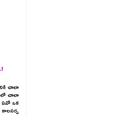
.!
నికి చాలా
ంలో చాలా
నా ఏవో ఒక
 కాలసర్ప