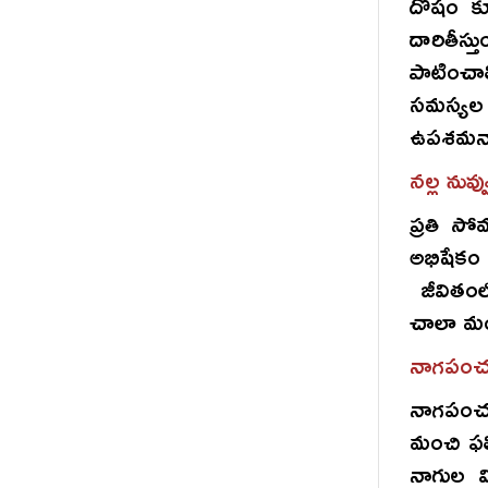
దోషం క
దారితీస్
పాటించా
సమస్యల 
ఉపశమనాని
నల్ల నువ్వ
ప్రతి స
అభిషేకం
జీవితంల
చాలా మంచ
నాగపంచమ
నాగపంచ
మంచి ఫలి
నాగుల వ