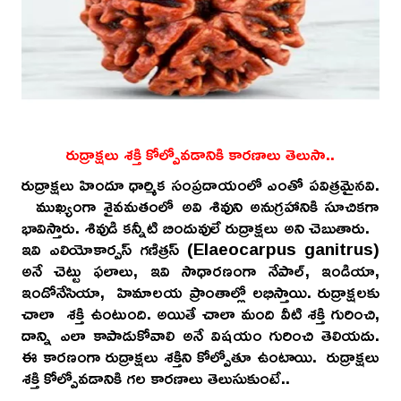
రుద్రాక్షలు శక్తి కోల్పోవడానికి కారణాలు తెలుసా..
రుద్రాక్షలు హిందూ ధార్మిక సంప్రదాయంలో ఎంతో పవిత్రమైనవి.
ముఖ్యంగా శైవమతంలో అవి శివుని అనుగ్రహానికి సూచికగా
భావిస్తారు. శివుడి కన్నీటి బిందువులే రుద్రాక్షలు అని చెబుతారు.
ఇవి ఎలియోకార్పస్ గణిత్రస్ (Elaeocarpus ganitrus)
అనే చెట్టు ఫలాలు, ఇవి సాధారణంగా నేపాల్, ఇండియా,
ఇండోనేసియా, హిమాలయ ప్రాంతాల్లో లభిస్తాయి. రుద్రాక్షలకు
చాలా శక్తి ఉంటుంది. అయితే చాలా మంది వీటి శక్తి గురించి,
దాన్ని ఎలా కాపాడుకోవాలి అనే విషయం గురించి తెలియదు.
ఈ కారణంగా రుద్రాక్షలు శక్తిని కోల్పోతూ ఉంటాయి. రుద్రాక్షలు
శక్తి కోల్పోవడానికి గల కారణాలు తెలుసుకుంటే..