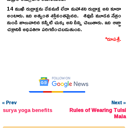
14 ముఖి రుద్రాక్షను దేవమణి లేదా మహాశని రుద్రాక్ష అని కూడా
అంటారు. ఇది అత్యంత శక్తివంతమైనది. శివుడి మూడవ నేత్రం
నుండి జాలువారిన కన్నీటి చుక్క అని దీన్ని చెబుతారు. ఇది ఆజ్ఞా
చక్రానికి అధిపతిగా పరిగణించబడుతుంది.
*రూపశ్రీ.
« Prev
Next »
surya yoga benefits
Rules of Wearing Tulsi
Mala