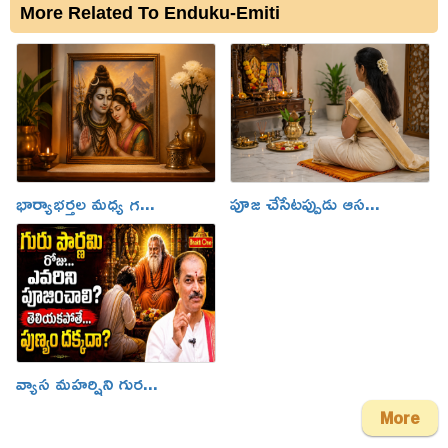
More Related To Enduku-Emiti
భార్యాభర్తల మధ్య గ...
పూజ చేసేటప్పుడు ఆస...
వ్యాస మహర్షిని గుర...
More