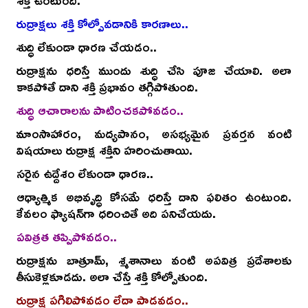
శక్తి ఉంటుంది.
రుద్రాక్షలు శక్తి కోల్పోవడానికి కారణాలు..
శుద్ధి లేకుండా ధారణ చేయడం..
రుద్రాక్షను ధరిస్తే ముందు శుద్ధి చేసి పూజ చేయాలి. అలా
కాకపోతే దాని శక్తి ప్రభావం తగ్గిపోతుంది.
శుద్ధి ఆచారాలను పాటించకపోవడం..
మాంసాహారం, మద్యపానం, అసభ్యమైన ప్రవర్తన వంటి
విషయాలు రుద్రాక్ష శక్తిని హరించుతాయి.
సరైన ఉద్దేశం లేకుండా ధారణ..
ఆధ్యాత్మిక అభివృద్ధి కోసమే ధరిస్తే దాని ఫలితం ఉంటుంది.
కేవలం ఫ్యాషన్‌గా ధరించితే అది పనిచేయదు.
పవిత్రత తప్పిపోవడం..
రుద్రాక్షను బాత్రూమ్, శ్మశానాలు వంటి అపవిత్ర ప్రదేశాలకు
తీసుకెళ్లకూడదు. అలా చేస్తే శక్తి కోల్పోతుంది.
రుద్రాక్ష పగిలిపోవడం లేదా పాడవడం..