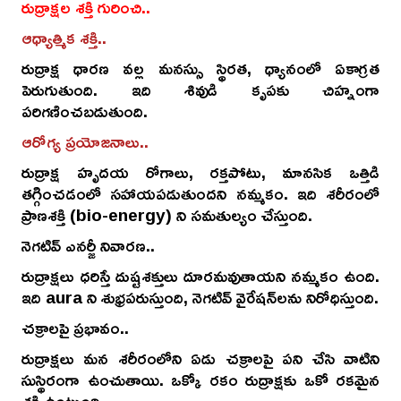
రుద్రాక్షల శక్తి గురించి..
ఆధ్యాత్మిక శక్తి..
రుద్రాక్ష ధారణ వల్ల మనస్సు స్థిరత, ధ్యానంలో ఏకాగ్రత
పెరుగుతుంది. ఇది శివుడి కృపకు చిహ్నంగా
పరిగణించబడుతుంది.
ఆరోగ్య ప్రయోజనాలు..
రుద్రాక్ష హృదయ రోగాలు, రక్తపోటు, మానసిక ఒత్తిడి
తగ్గించడంలో సహాయపడుతుందని నమ్మకం. ఇది శరీరంలో
ప్రాణశక్తి (bio-energy) ని సమతుల్యం చేస్తుంది.
నెగటివ్ ఎనర్జీ నివారణ..
రుద్రాక్షలు ధరిస్తే దుష్టశక్తులు దూరమవుతాయని నమ్మకం ఉంది.
ఇది aura ని శుభ్రపరుస్తుంది, నెగటివ్ వైరేషన్‌లను నిరోధిస్తుంది.
చక్రాలపై ప్రభావం..
రుద్రాక్షలు మన శరీరంలోని ఏడు చక్రాలపై పని చేసి వాటిని
సుస్థిరంగా ఉంచుతాయి. ఒక్కో రకం రుద్రాక్షకు ఒకో రకమైన