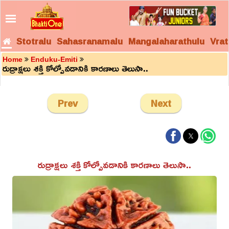
Stotralu
Sahasranamalu
Mangalaharathulu
Vrat
Home
Enduku-Emiti
రుద్రాక్షలు శక్తి కోల్పోవడానికి కారణాలు తెలుసా..
Prev
Next
రుద్రాక్షలు శక్తి కోల్పోవడానికి కారణాలు తెలుసా..