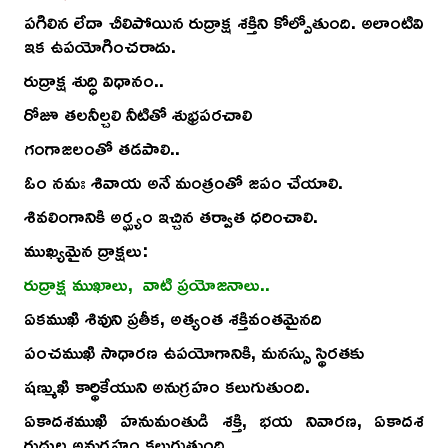
పగిలిన లేదా చీలిపోయిన రుద్రాక్ష శక్తిని కోల్పోతుంది. అలాంటివి
ఇక ఉపయోగించరాదు.
రుద్రాక్ష శుద్ధి విధానం..
రోజూ తలనీల్చలి నీటితో శుభ్రపరచాలి
గంగాజలంతో తడపాలి..
ఓం నమః శివాయ అనే మంత్రంతో జపం చేయాలి.
శివలింగానికి అర్ఘ్యం ఇచ్చిన తర్వాత ధరించాలి.
ముఖ్యమైన ద్రాక్షలు:
రుద్రాక్ష ముఖాలు, వాటి ప్రయోజనాలు..
ఏకముఖి శివుని ప్రతీక, అత్యంత శక్తివంతమైనది
పంచముఖి సాధారణ ఉపయోగానికి, మనస్సు స్థిరతకు
షణ్ముఖి కార్థికేయుని అనుగ్రహం కలుగుతుంది.
ఏకాదశముఖి హనుమంతుడి శక్తి, భయ నివారణ, ఏకాదశ
రుద్రుల అనుగ్రహం కలుగుతుంది.