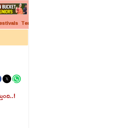
estivals
Temples
Audio
Video
Archives
ుంది..!