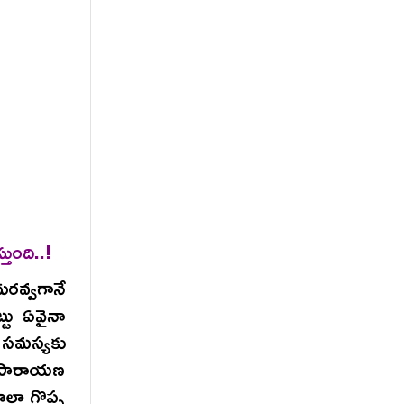
ుంది..!
ురవ్వగానే
టు ఏవైనా
 సమస్యకు
న పారాయణ
ాలా గొప్ప