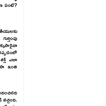
యణ ఏంటి?
తీయులకు
ుర్తింపు
క్కసారైనా
ప్పడంలో
క్తి ఎలా
లీసా ఇంత
ందించినది
వచ్చింది.