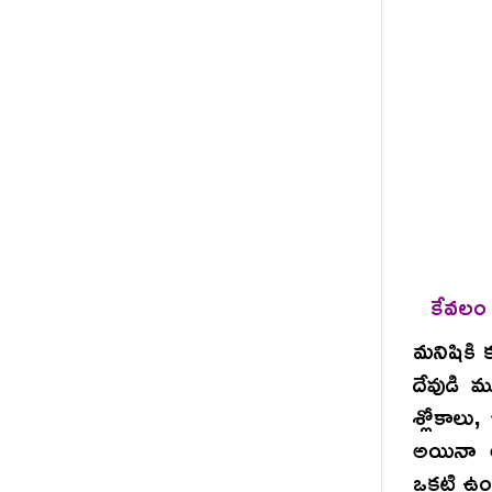
కేవలం 
మనిషికి క
దేవుడి 
శ్లోకాల
అయినా అ
ఒకటి ఉంద