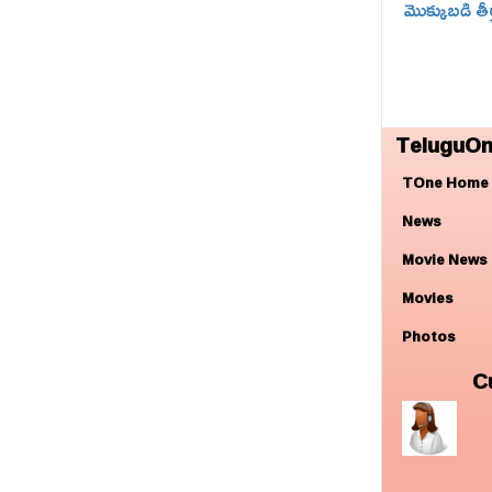
మొక్కుబడి తీ
TeluguOn
TOne Home
News
Movie News
Movies
Photos
C