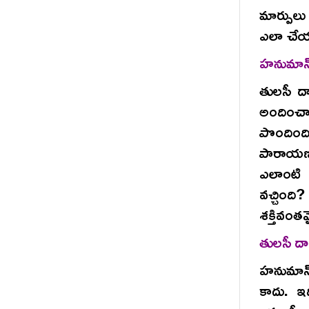
మార్పుల
ఎలా చేయా
హనుమాన్
తులసీ 
అందించా
పొందింది
పారాయణ
ఎలాంటి 
వచ్చింద
శక్తివంతమ
తులసీ దా
హనుమాన్ 
కాదు. ఇద