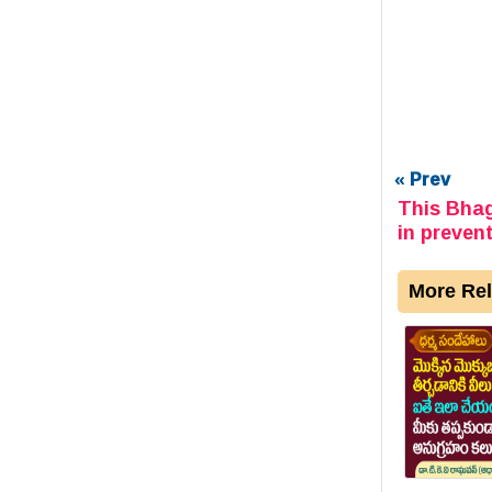
« Prev
This Bhag
in preven
More Rel