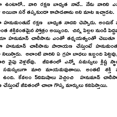
 ఉంటారో.. వారి రక్షణ బాధ్యత నాదే.. నేను వారిని ఎ
 అయినా సరే తప్పకుండా కాపాడతాను అని మాట ఇచ్చాడట.
 హనుమంతుడే రక్షణ బాధ్యత నాదని చెప్పాడు. అందుకే
త శక్తివంతమైన స్తోత్రం అయ్యింది. చిన్న పిల్లల నుండి పెద్
క్కరూ హనుమాన్ చాలీసాను ఎంతో తన్మయత్వంతో చెబుతూ
జూ హనుమాన్ చాలీసాను పారాయణ చేస్తుంటే హనుమంతు
ిలుస్తాడు. అలాంటి వారిని ఏ గ్రహ బాధలు ఇబ్బంది పెట్టవ
వారి వైపు వెళ్లలేవు. జీవితంలో ఎన్నో సమస్యలు క్లిష్ట స్థ
 సమస్యలుగా మారి మాయమవుతాయి. అంతటి శక్తి 
ు ఉంది. కేవలం 5నిమిషాలు వెచ్చించి హనుమాన్ చాలీస
ేస్తుంటే జీవితంలో చాలా గొప్ప మార్పులు కనిపిస్తాయి.
*రూ