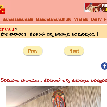
Sahasranamalu
Mangalaharathulu
Vratalu
Deity
F
charalu
కేవలం 5నిమిషాల పారాయణ.. జీవితంలో అన్ని సమస్యలు పరిష్కరిస్తుంది..!
Prev
Next
5నిమిషాల పారాయణ.. జీవితంలో అన్ని సమస్యలు పరిష్కరిస్త