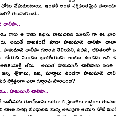
ు చోటు చేసుకుంటాయి. ఇంతకీ అంత శక్తివంతమైన పారా
లి? తెలుసుకుంటే..
 చాలీసా..
దాసు గారు ఆ రామ కథను రామచరిత మానస్ గా ఈ భార
రు. అయితే దానికంటే కూడా హనుమాన్ చాలీసా చాలా గ
. హనుమాన్ చాలీసా గురించి తెలియని, వినని, జీవితంలో ఒ
 చేయని హిందూ భారతీయుడు అంటూ ఉండడు అని చె
అతిశయోక్తి లేదు. అయితే హనుమాన్ చాలీసాకు ఇంత శ
ి? ఇన్ని శ్లోకాలు, ఇన్ని మార్గాలు ఉండగా హనుమాన్ చా
ైన స్తోత్రంగా ఎలా గుర్తింపు పొందింది?
సు.. హనుమాన్ చాలీసా..
చాలీసాను తులసీదాసు గారు ఒక ప్రణాళికా బద్దంగా రూపొ
ి చాలా విచిత్ర సంఘటన మధ్య అశువుగా ఆయన నోటి నుండి 