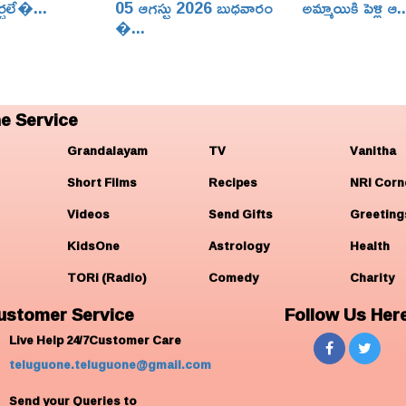
ర్చలే�...
05 ఆగస్టు 2026 బుధవారం
అమ్మాయికి పెళ్లి ఆ..
�...
e Service
Grandalayam
TV
Vanitha
Short Films
Recipes
NRI Corn
Videos
Send Gifts
Greeting
KidsOne
Astrology
Health
TORi (Radio)
Comedy
Charity
ustomer Service
Follow Us Her
Live Help 24/7Customer Care
teluguone.teluguone@gmail.com
Send your Queries to