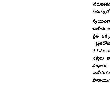
చదువుతూ
సమస్యలో
స్వయంగా
చాలీసా అం
ప్రతి ఒ
ప్రతిరో
కవచంలా న
శక్తులు 
సాధారణ
చాలీసాక
పారాయణ చ