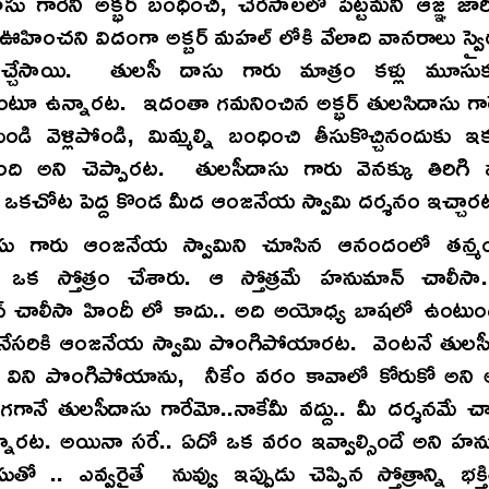
ు గారెని అక్భర్ బంధించి, చెరసాలలో పెట్టమని ఆజ్ఞ జార
ఊహించని విదంగా అక్బర్ మహల్ లోకి వేలాది వానరాలు స్వ
వచ్చేసాయి. తులసీ దాసు గారు మాత్రం కళ్లు మూసు
ంటూ ఉన్నారట. ఇదంతా గమనించిన అక్భర్ తులసిదాసు గార
ుండి వెళ్లిపోండి, మిమ్మల్ని బంధించి తీసుకొచ్చినందుకు 
ంది అని చెప్పారట. తులసీదాసు గారు వెనక్కు తిరిగి వ
కచోట పెద్ద కొండ మీద ఆంజనేయ స్వామి దర్శనం ఇచ్చార
ాసు గారు ఆంజనేయ స్వామిని చూసిన ఆనందంలో తన్మ
 ఒక స్తోత్రం చేశారు. ఆ స్తోత్రమే హనుమాన్ చాలీసా. 
 చాలీసా హిందీ లో కాదు.. అది అయోధ్య బాషలో ఉం
 వినేసరికి ఆంజనేయ స్వామి పొంగిపోయారట. వెంటనే తులస
్రం విని పొంగిపోయాను, నీకేం వరం కావాలో కోరుకో అని
ానే తులసీదాసు గారేమో..నాకేమీ వద్దు.. మీ దర్శనమే చ
నారట. అయినా సరే.. ఏదో ఒక వరం ఇవ్వాల్సిందే అని హ
ుతో .. ఎవ్వరైతే నువ్వు ఇప్పుడు చెప్పిన స్తోత్రాన్ని భక్