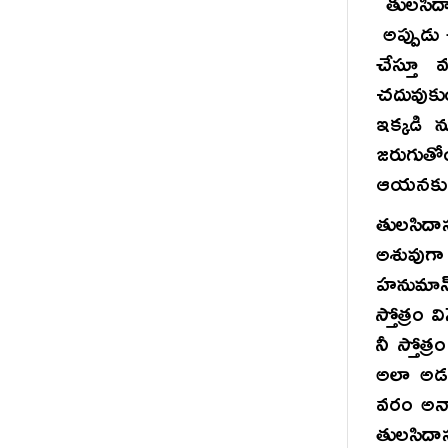
తులసీదాస
అప్పుడు 
చేస్తూ 
చదువుకు
ఇక్కడి న
జరుగుతో
ఆయనకు ఒ
తులసిద
అశువుగా
హనుమాన్
స్తోత్రం
నీ స్తోత
అలా అడగగ
వరం అన్
తులసిదాస