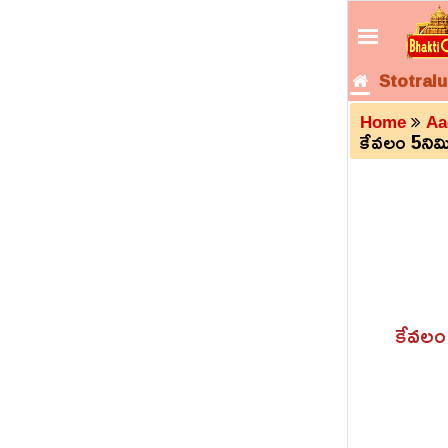
Stotralu
Home
Aa
కేవలం 