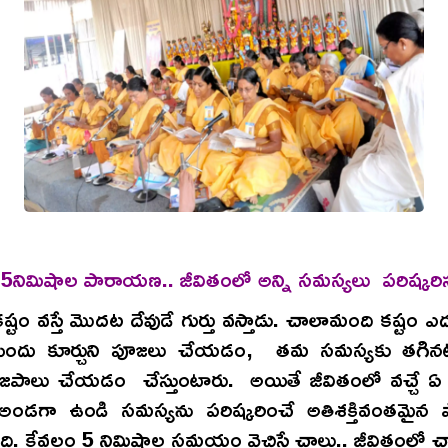
5నిమిషాల పారాయణ.. జీవితంలో అన్ని సమస్యలు పరిష్కరిస్త
ష్టం వస్తే మొదట దేవుడే గుర్తు వస్తాడు. చాలామంది కష్టం ఎద
ముందు కూర్చుని పూజలు చేయడం, తమ సమస్యకు తగినట్
ు, జపాలు చేయడం చేస్తుంటారు. అయితే జీవితంలో వచ్చే ఏ
ండగా ఉండి సమస్యను పరిష్కరించే అతిశక్తివంతమై
ి. కేవలం 5 నిమిషాల సమయం వెచ్చిస్తే చాలు.. జీవితంలో చ