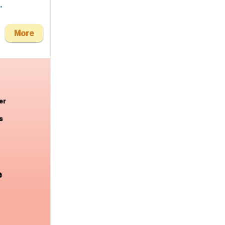
.
More
er
s
e