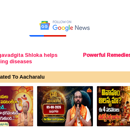
avadgita Shloka helps
Powerful Remedies
ting diseases
ated To Aacharalu