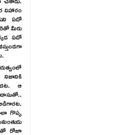
ీ చేశాడు.
ైర విహారం
కుని ఏదో
ెతో మీరు
ఇక్కడ ఏదో
స్తుండగా
ట.
యత్వంలో
నిజానికి
టుందట. ఆ
ీదాసుతో..
 అడిగారట.
ాలా గొప్ప
నుమంతుడు
తితో రోజూ