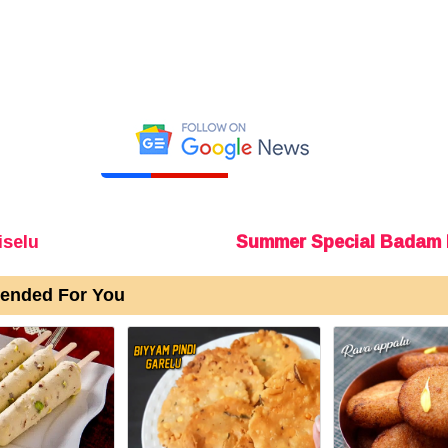
iselu
Summer Special Badam P
nded For You