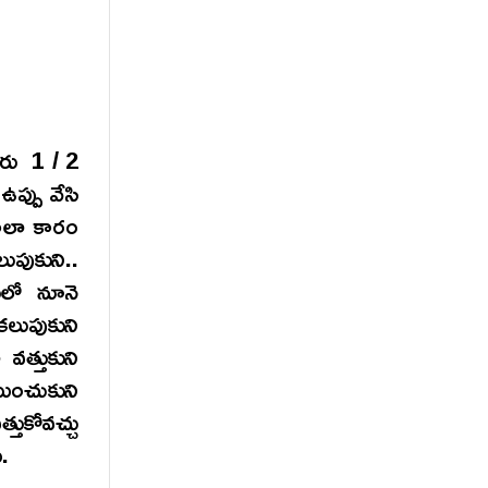
మారు 1 / 2
ఉప్పు వేసి
సాలా కారం
లుపుకుని..
ులో నూనె
లుపుకుని
వత్తుకుని
ించుకుని
తుకోవచ్చు
.