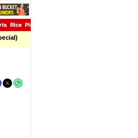
rts
Rice
Pickles
Appetizers
pecial)