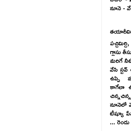
నూనె - 
తయారీవి
పచ్చిమిర్
గ్లాసు తీ
మరిగే నీ
వేసి స్టవ
ఉప్పి మ
కాగేలా 
చిన్నచిన
నూనెలో 
టీష్యూ ప
... రెండ