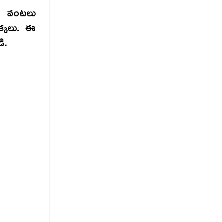
డి వంటలు
క్కలు. ఈ
డి.