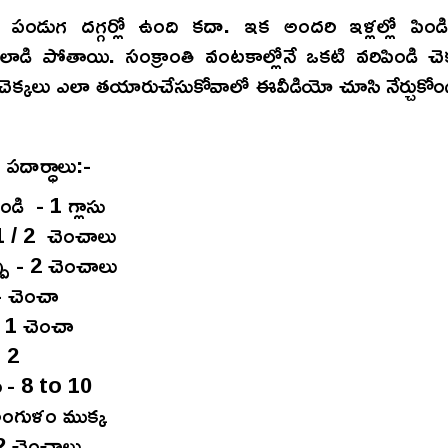
తి పండుగ దగ్గర్లో ఉంది కదా. ఇక అందరి ఇళ్లల్లో పిం
ాడి పోతాయి. సంక్రాంతి వంటకాల్లోనే ఒకటి వరిపిండి చె
 చెక్కలు ఎలా తయారుచేసుకోవాలో ఈవీడియో చూసి నేర్చుకోం
పదార్ధాలు:-
ండి - 1 గ్లాసు
 1 / 2 చెంచాలు
పు - 2 చెంచాలు
 - చెంచా
- 1 చెంచా
 - 2
ు - 8 to 10
 అంగుళం ముక్క
2 చెంచాలు