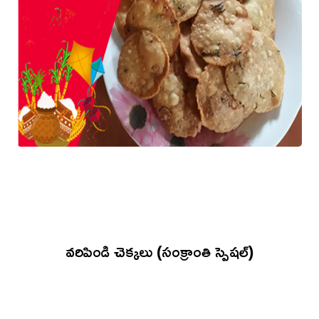
వరిపిండి చెక్కలు (సంక్రాంతి స్పెషల్)