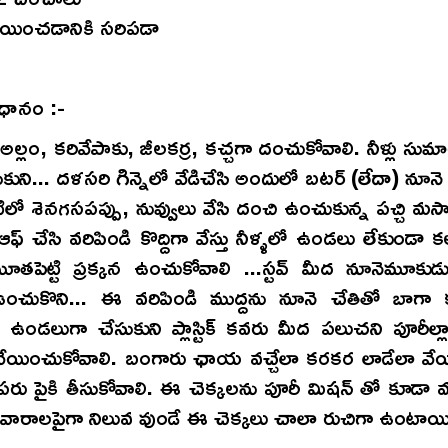
వేయించడానికి సరిపడా
ధానం :-
చి, అల్లం, కరివేపాకు, జీలకర్ర, కచ్చగా దంచుకోవాలి. నీళ్లు సు
సుకుని... దళసరి గిన్నెలో వేడిచేసి అందులో బటర్ (లేదా) నూనె 
టిలో శెనగసపప్పు, నువ్వులు వేసి దంచి ఉంచుకున్న పచ్చి మ
్ ఆఫ్ చేసి వరిపిండి కొద్దిగా వేస్తు నీళ్ళలో ఉండలు లేకుండా క
ూతపెట్టి ప్రక్కన ఉంచుకోవాలి ...స్టవ్ మీద నూనెమూకుడ
ఉంచుకొని... ఈ వరిపిండి ముద్దను నూనె చేతితో బాగా క
్న ఉండలుగా చేసుకుని ప్లాస్టిక్ కవరు మీద పలుచని పూరీల్లా 
వేయించుకోవాలి. బంగారు ఛాయ వచ్చేలా కరకర లాడేలా వేయ
ేపరు పైకి తీసుకోవాలి. ఈ చెక్కలను పూరీ మిషన్ తో కూడా వత్
ు వారాలపైగా నిలువ వుండే ఈ చెక్కలు చాలా రుచిగా ఉంటాయి