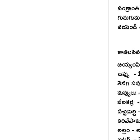
సంక్రాం
గుమగుమల
వరిపిండి
కావలసిన 
బియ్యంపి
ఉప్పు -
శెనగ పప్
నువ్వులు
జీలకర్ర 
పచ్చిమిర్చి
కరివేపాక
అల్లం -
బటర్ - 