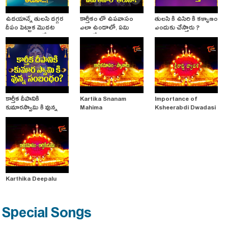
ఉదయాన్నే తులసి దగ్గర
కార్తీకం లో ఉపవాసం
తులసి కి ఉసిరి కి కళ్యాణం
దీపం పెట్టాక మొదట
ఎలా ఉండాలో, ఏమి
ఎందుకు చేస్తారు ?
ఎవరిని చూడాలో తెలుసా
తినాలో తెలుసా
?
కార్తీక దీపానికి
Kartika Snanam
Importance of
కుమారస్వామి కి వున్న
Mahima
Ksheerabdi Dwadasi
సంబంధం ?
Karthika Deepalu
Special Songs