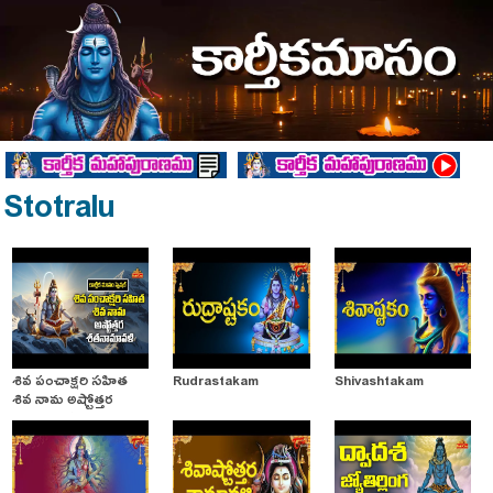
Stotralu
శివ పంచాక్షరి సహిత
Rudrastakam
Shivashtakam
శివ నామ అష్టోత్తర
శతనామావళి