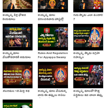
అయ్యప్ప దీక్ష భోజన
అయ్యప్ప మాల
గురు స్వామి ఎలా ఉండాలి
నియమాలు
ధరించినవారు హాస్టల్లో
?
ఉండొచ్చా?
అయ్యప్పమాల
Rules And Regulation
అయ్యప్ప స్వామి విగ్రహ
వేసుకోవడానికి అనుకూల
For Ayyappa Swamy
రహస్యం
సమయం ఏది
Deeksha
శబరిమల 18 మెట్ల కథ
అయ్యప్ప మాల వేసుకున్న
అయ్యప్ప మాలలో కొత్త
వారు ఈ తప్పులు అసలు
పద్ధతులు ఇది చాలా తప్పు
చేయకండి