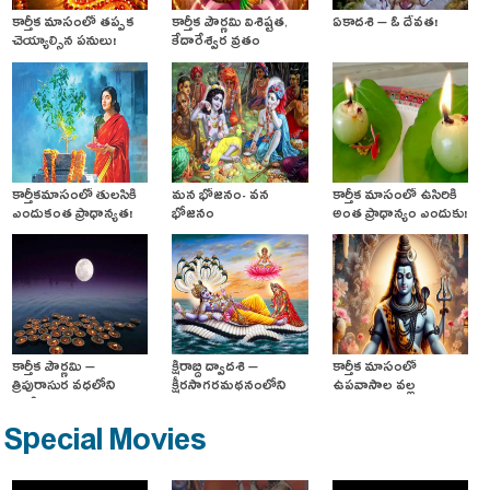
కార్తీక మాసంలో తప్పక
కార్తీక పౌర్ణమి విశిష్టత,
ఏకాదశి – ఓ దేవత!
చెయ్యాల్సిన పనులు!
కేదారేశ్వర వ్రతం
కార్తీకమాసంలో తులసికి
మన భోజనం- వన
కార్తీక మాసంలో ఉసిరికి
ఎందుకంత ప్రాధాన్యత!
భోజనం
అంత ప్రాధాన్యం ఎందుకు!
కార్తీక పౌర్ణమి –
క్షీరాబ్ది ద్వాదశి –
కార్తీక మాసంలో
త్రిపురాసుర వధలోని
క్షీరసాగరమథనంలోని
ఉపవాసాల వల్ల
ఖగోళ విజ్ఞానం!
ఆంతర్యం!
ప్రయోజనం!
Special Movies