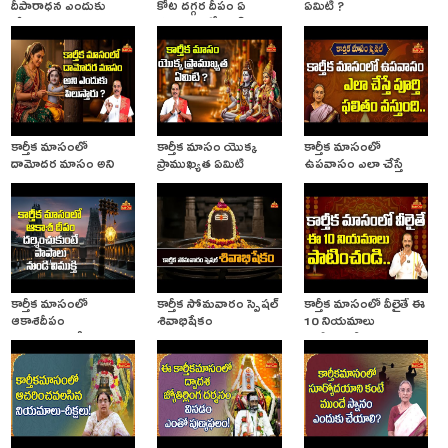
దీపారాధన ఎందుకు
కోట దగ్గర దీపం ఏ
ఏమిటి ?
చేయాలి
సమయంలో వెలిగించాలి
కార్తీక మాసంలో
కార్తీక మాసం యొక్క
కార్తీక మాసంలో
దామోదర మాసం అని
ప్రాముఖ్యత ఏమిటి
ఉపవాసం ఎలా చేస్తే
ఎందుకు పిలుస్తారు?
మంచిది
కార్తీక మాసంలో
కార్తీక సోమవారం స్పెషల్
కార్తీక మాసంలో వీలైతే ఈ
ఆకాశదీపం
శివాభిషేకం
10 నియమాలు
దర్శించుకుంటే పాపాలు
పాటించండి
నుండి విముక్తి