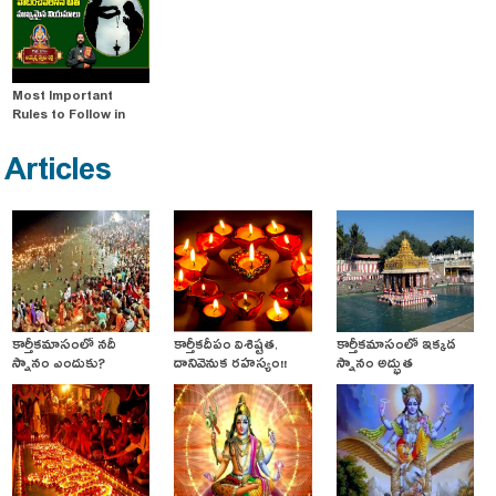
Most Important
Rules to Follow in
Ayyappa Mala
Deeksha
Articles
కార్తీకమాసంలో నదీ
కార్తీకదీపం విశిష్టత,
కార్తీకమాసంలో ఇక్కడ
స్నానం ఎందుకు?
దానివెనుక రహస్యం!!
స్నానం అద్భుత
ఫలితాన్నిస్తుంది!