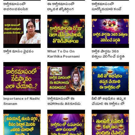
కార్తీకమాసంలో
ఈ కార్తీకమాసంలో
కార్తీకమాసంలో
ఆచరించవలసిన
ద్వాదశ జ్యోతిర్లింగ
సూర్యోదయాని కంటే
నియమాలు-దీక్షలు
దర్శనం ఎంతో
ముందే స్నానం ఎందుకు
చేయాలి?
కార్తీక మాసం వైభవం
What To Do On
కార్తీక పౌర్ణమి 365
Karthika Pournami
వత్తులు వెలిగించే పద్ధతి
Importance of Nadhi
కార్తీకమాసంలో ఈ
నీటి తో అభిషేకం తప్పక
Snanam
ఆహారాలను తినకూడదు
చేయాలి ఈ కార్తీకం లో