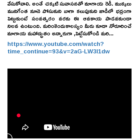
వేసుకోవాలి. అంతే చక్కటి సువాసనతో మాగాయ రెడీ. ముక్కలు
మునిగేంత నూనె పోసుకుని బాగా కలుపుకుని జాడీలో భద్రంగా
పెట్టుకుంటే సంవత్సరం వరకు ఈ ఆవకాయ పాడవకుండా
నిలవ ఉంటుంది. మరింకెందుకాలస్యం మీరు కూడా నోరూరించే
మాగాయ మహాద్భుతం అన్నారుగా ,పెట్టేసుకోండి మరి...
https://www.youtube.com/watch?
time_continue=93&v=2aG-LW3I1dw