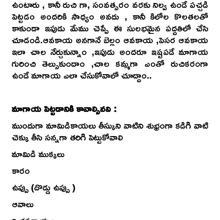
ఉంటారు , కానీ రుచి గా, సంవత్సరం వరకు నిల్వ ఉండే పచ్చడి
పెట్టడం అందరికి సాధ్యం అవదు , కానీ కిలోల కొలతలతో
కాకుండా ఇపుడు మేము చెప్పే ఈ సులభమైన పద్దతిలో చేసి
చూడండి.ఆవకాయ అనగానే బెల్లం ఆవకాయ ,పెసర ఆవకాయ
ఇలా చాల నేర్చుకున్నాం ,ఇపుడు అందరూ ఇష్టపడే మాగాయ
గురించి తెల్సుకుందాం ,చాల కమ్మగా ఎంతో రుచికరంగా
ఉండే మాగాయ ఎలా చేసుకోవాలో చూద్దాం..
మాగాయ పెట్టడానికి కావాల్సినవి :
ముందుగా మామిడికాయలు తీస్కుని వాటిని శుభ్రంగా కడిగి వాటి
చెక్కు తీసి సన్నగా తరిగి పెట్టుకోవాలి
మామిడి ముక్కలు
కారం
ఉప్పు (దొడ్డు ఉప్పు )
ఆవాలు