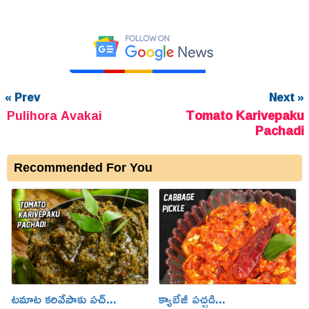
« Prev
Next »
Pulihora Avakai
Tomato Karivepaku
Pachadi
Recommended For You
టమాట కరివేపాకు పచ్...
క్యాబేజీ పచ్చడి...