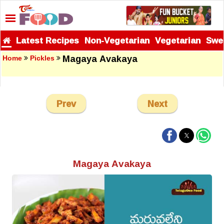
Latest Recipes
Non-Vegetarian
Vegetarian
Swe
Magaya Avakaya
Home
Pickles
Prev
Next
Magaya Avakaya