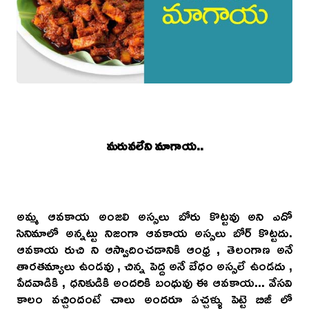
మరువలేని మాగాయ..
అమ్మ ఆవకాయ అంజలి అస్సలు బోరు కొట్టవు అని ఎదో
సినిమాలో అన్నట్టు నిజంగా ఆవకాయ అస్సలు బోర్ కొట్టదు.
ఆవకాయ రుచి ని ఆస్వాదించడానికి ఆంధ్ర , తెలంగాణ అనే
తారతమ్యాలు ఉండవు , చిన్న పెద్ద అనే బేధం అస్సలే ఉండదు ,
పేదవాడికి , ధనికుడికి అందరికి బంధువు ఈ ఆవకాయ... వేసవి
కాలం వచ్చిందంటే చాలు అందరూ పచ్చళ్ళు పెట్టె బిజీ లో