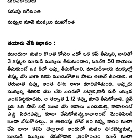
మిరపకాయలు
పసుపు తగినంత
నువ్వుల నూనె ముక్కలు మునిగేంత
తయారు చేసే విధానం :
ముందుగా మనం కొలత కోసం ఎదో ఒక కప్ తీస్కుని, దానితో
3 కప్పుల మామిడి ముక్కలు తీసుకుందాం, ఒకవేళ 50 కాయలు
తీసుకుంటే ఒక కిలో ఉప్పు తీసుకోవాలి. మామిడికాయ ముక్కల్లో
ఉప్పు వేసి బాగా కలిపి మూడురోజుల పాటు అలానే ఉంచాలి. ఆ
తరువాత ఉప్పు అంత ఊట లాగా మారిపోతుంది. అప్పుడు
ముక్కల్ని ఊటని వేరు చేసి ఎండలో పెట్టాలి,కానీ మరీ ఎక్కువ
ఎండపెట్టకూడదు. ఆ తర్వాత 1 /2 కప్పు నూనె తీసుకోవాలి. స్టవ్
పైన ఒక పాన్ పెట్టి నూనె వేసి ఆవాలు ఎండుమిర్చి, కావాలంటే
పచ్చి సెనగపప్పు కూడా వేసుకోవచ్చు,కావాలంటే మెంతిపిండి
కూడా వేసుకోవచ్చు.. ఆ తాలింపు లోనే అర కప్పు కారం కూడా
వేసి బాగా కలిపి చల్లారాక అందులో మనం ఊరబెట్టుకున్న
మామిడి ముక్కలు వేసుకోవాలి ,ఇంకొంచెం నూనే కూడా