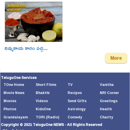
నిమ్మకాయ కారం పచ్చ...
More
TeluguOne Services
TOne Home
Short Films
TV
Vanitha
Movie News
Bhakthi
Recipes
NRI Corner
Movies
Videos
Send Gifts
Greetings
Photos
KidsOne
Astrology
Health
Grandalayam
TORi (Radio)
Comedy
Charity
Copyright © 2021 TeluguOne NEWS - All Rights Reserved