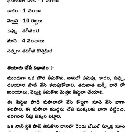
ధనియాల పొడి - 1 చెంచా
కారం - 1 చెంచా
వెల్లుల్లి - 10 రెబ్బలు
ఉప్పు - తగినంత
నూనె - 4 చెంచాలు
సన్నగా తరిగిన కొత్తిమీర
తయారు చేసే విధానం :-
ముందుగా ఒక బౌల్ తీసుకొని, దానిలో పసుపు, కారం, ఉప్పు,
ధనియాల పొడి వేసి కలుపుకోవాలి. తరువాత మిక్సీ బార్ లో
మిరియాలు, వెల్లుల్లి తీసుకొని మెత్తని పేస్టులా చేయాలి.
ఈ పేస్టుని పొడి మసాలాలో వేసి కొద్దిగా నూనె వేసి బాగా
కలపాలి. ఈ మసాలా ముద్దను చేప ముక్కలకు బాగా పట్టించి,
అరగంట సేపు పక్కన పెట్టాలి.
ఒక నాన్ స్టిక్ పాన్ తీసుకొని దానిలో రెండు టేబుల్ స్పూన్ల నూనె