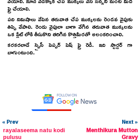
వేయాలి. నూనె వేడెక్కాక చేప ముక్కలు వేసి సన్నని మంట మీద
ఫ్రై చేయాలి.
పది నిమిషాలు వేపిన తరువాత చేప ముక్కలను రెండవ వైపుకు
తిప్పి వేపాలి. రెండు వైపులా బాగా వేగిన తరువాత ముక్కలను
ఒక ప్లేట్ లోకి తీసుకొని తరిగిన కొత్తిమీరతో అలంకరించాలి.
కరకరలాడే స్పైసీ పెప్పర్ పిష్ ఫ్రై రెడీ. ఇది స్టార్టర్ గా
బాగుంటుంది.
« Prev
Next »
rayalaseema natu kodi
Menthikura Mutton
pulusu
Gravy