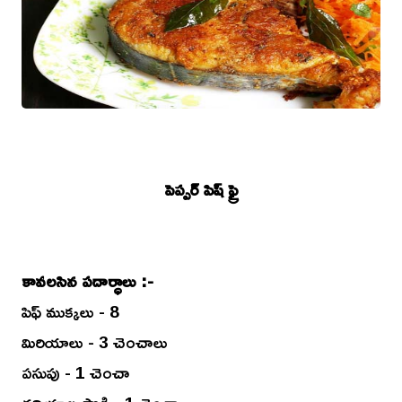
పెప్పర్ పిష్ ఫ్రై
కావలసిన పదార్ధాలు :-
పిఫ్ ముక్కలు - 8
మిరియాలు - 3 చెంచాలు
పసుపు - 1 చెంచా