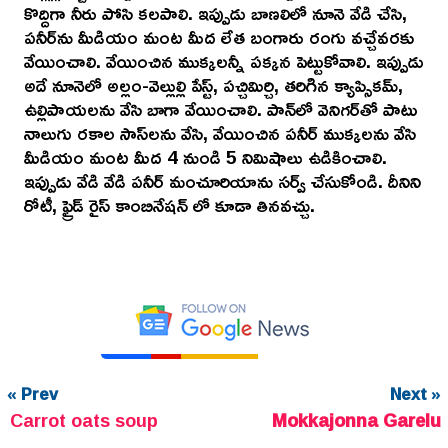
కొద్దిగా నీరు పోసి కలపాలి. ఇప్పుడు బాణలిలో నూనె వేడి చేసి,
పనీర్‌ను మీడియం మంట మీద లేత బంగారు రంగు వచ్చేవరకు
వేయించాలి. వేయించిన ముక్కలన్నీ పక్కన పెట్టుకోవాలి. ఇప్పుడు
అదే నూనెలో అల్లం-వెల్లుల్లి పేస్ట్, పచ్చిమిర్చి, తరిగిన క్యాప్సికమ్,
ఉల్లిపాయలను వేసి బాగా వేయించాలి. పాన్‌లో వెనిగర్‌తో పాటు
నాలుగు రకాల సాస్‌లను వేసి, వేయించిన పనీర్ ముక్కలను వేసి
మీడియం మంట మీద 4 నుండి 5 నిమిషాలు ఉడికించాలి.
ఇప్పుడు వేడి వేడి పనీర్ మంచూరియాను సర్వ్ చేసుకోండి. దీనిని
రోటీ, ఫ్రైడ్ రైస్ కాంబినేషన్ లో కూడా తినవచ్చు.
« Prev
Next »
Carrot oats soup
Mokkajonna Garelu