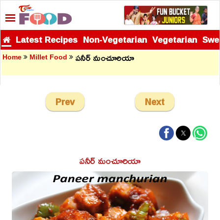
Latest Recipes
Non-Vegetarian
Vegetarian
Swe
పనీర్ మంచూరియా
Home
Millet Food
Prev
Next
పనీర్ మంచూరియా