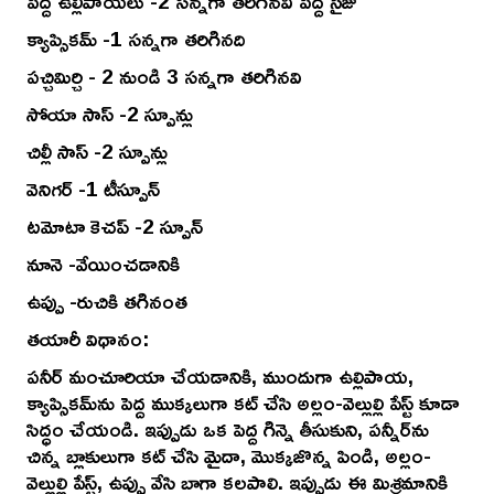
పెద్ద ఉల్లిపాయలు -2 సన్నగా తరిగినవి పెద్ద సైజు
క్యాప్సికమ్ -1 సన్నగా తరిగినది
పచ్చిమిర్చి - 2 నుండి 3 సన్నగా తరిగినవి
సోయా సాస్ -2 స్పూన్లు
చిల్లీ సాస్ -2 స్పూన్లు
వెనిగర్ -1 టీస్పూన్
టమోటా కెచప్ -2 స్పూన్
నూనె -వేయించడానికి
ఉప్పు -రుచికి తగినంత
తయారీ విధానం:
పనీర్ మంచూరియా చేయడానికి, ముందుగా ఉల్లిపాయ,
క్యాప్సికమ్‌ను పెద్ద ముక్కలుగా కట్ చేసి అల్లం-వెల్లుల్లి పేస్ట్ కూడా
సిద్ధం చేయండి. ఇప్పుడు ఒక పెద్ద గిన్నె తీసుకుని, పన్నీర్‌ను
చిన్న బ్లాకులుగా కట్ చేసి మైదా, మొక్కజొన్న పిండి, అల్లం-
వెల్లుల్లి పేస్ట్, ఉప్పు వేసి బాగా కలపాలి. ఇప్పుడు ఈ మిశ్రమానికి