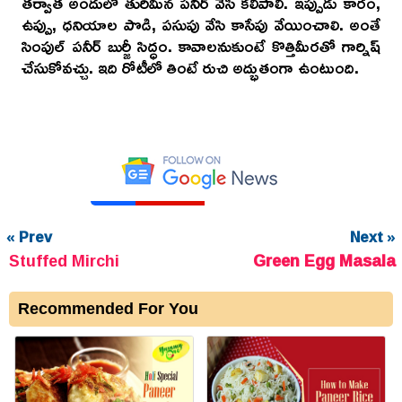
తర్వాత అందులో తురిమిన పనీర్ వేసి కలిపాలి. ఇప్పుడు కారం,
ఉప్పు, ధనియాల పొడి, పసుపు వేసి కాసేపు వేయించాలి. అంతే
సింపుల్ పనీర్ బుర్జీ సిద్ధం. కావాలనుకుంటే కొత్తిమీరతో గార్నిష్
చేసుకోవచ్చు. ఇది రోటీలో తింటే రుచి అద్భుతంగా ఉంటుంది.
« Prev
Next »
Stuffed Mirchi
Green Egg Masala
Recommended For You