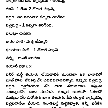
సన్నగా తరిగినవి క్యాప్సికమ్ - అరకప్పు
నూనె- 1 లేదా 2 టేబుల్ స్పూన్స్
అల్లం -అర అంగుళం సన్నగా తరిగినది
పచ్చిమిర్చి - 1 సన్నగా తరిగింది.
పసుపు- చిటికెడు
కారం పొడి- పావు టీస్పూన్
ధనియాల పొడి - 1 టేబుల్ స్పూన్
ఉప్పు - రుచికి సరిపడా
తయారీ విధానం:
పనీర్ భుర్జీ తయారు చేయడానికి ముందుగా ఒక బాణాలిలో
నూనే పోసి, జీలకర్ర వేసి చిటపటలాడనివ్వాలి. ఇప్పుడు పచ్చిమిర్చి,
అల్లం, ఉల్లిపాయలు వేసి బాగా వేయించాలి. ఇప్పుడు
వాటన్నింటిని బాగా కలపాలి. తర్వాత అందులో టమాటో
ముక్కలు వేసి మరోసారి బాగా కలపాలి. దీని తర్వాత క్యాప్సికమ్,
పచ్చిబఠాణీలు వేయాలి. మూతపెట్టి మగ్గనివ్వాలి. అన్నీ ఉడికిన