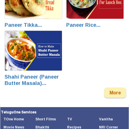
Paneer Tikka...
Paneer Rice...
Shahi Paneer (Paneer
Butter Masala)...
More
TeluguOne Services
TOne Home
Short Films
TV
Vanitha
Movie News
Bhakthi
Recipes
NRI Corner