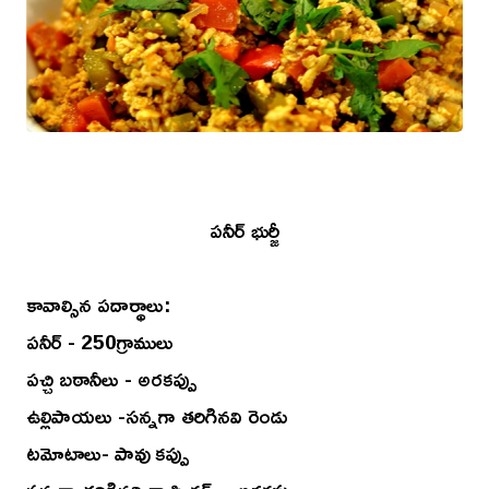
పనీర్ భుర్జీ
కావాల్సిన పదార్థాలు:
పనీర్ - 250గ్రాములు
పచ్చి బఠానీలు - అరకప్పు
ఉల్లిపాయలు -సన్నగా తరిగినవి రెండు
టమోటాలు- పావు కప్పు