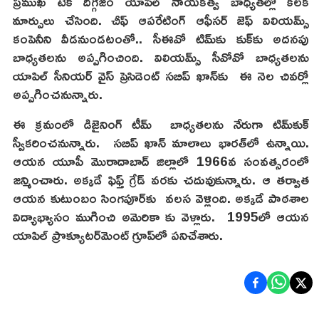
ప్రముఖ టెక్‌ దిగ్గజం యాపిల్‌ నాయకత్వ బాధ్యతల్లో కీలక
మార్పులు చేసింది. చీఫ్‌ ఆపరేటింగ్‌ ఆఫీసర్‌ జెఫ్‌ విలియమ్స్‌
కంపెనీని వీడనుండటంతో.. సీఈవో టిమ్‌కు కుక్‌కు అదనపు
బాధ్యతలను అప్పగించింది. విలియమ్స్‌ సీవోవో బాధ్యతలను
యాపిల్‌ సీనియర్‌ వైస్‌ ప్రెసిడెంట్‌ సబిప్‌ ఖాన్‌‌కు ఈ నెల చివర్లో
అప్పగించనున్నారు.
ఈ క్రమంలో డిజైనింగ్‌ టీమ్‌ బాధ్యతలను నేరుగా టిమ్‌కుక్‌
స్వీకరించనున్నారు. సబిప్‌ ఖాన్‌ మాలాలు భారత్‌లో ఉన్నాయి.
ఆయన యూపీ మొరాదాబాద్‌ జిల్లాలో 1966వ సంవత్సరంలో
జన్మించారు. అక్కడే ఫిఫ్త్‌ గ్రేడ్‌ వరకు చదువుకున్నారు. ఆ తర్వాత
ఆయన కుటుంబం సింగపూర్‌కు వలస వెళ్లింది. అక్కడే పాఠశాల
విద్యాభ్యాసం ముగించి అమెరికా కు వెళ్లారు. 1995లో ఆయన
యాపిల్‌ ప్రొక్యూటర్‌మెంట్‌ గ్రూప్‌లో పనిచేశారు.