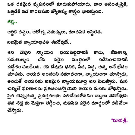
ఒక రకమైన వ్యసనంలో కూరుకుపోయారు. వారి అసంతృప్తికి,
ఒత్తిడికి ఇదే కారణమని జ్యోతిష్య శాస్త్రం భావిస్తుంది.
శిక్ష..
ఆర్థిక నష్టం, ఆరోగ్య సమస్యలు, మానసిక అస్థిరత.
నిజమైన న్యాయాధిపతి శనిదేవుడే..
శని దేవుని న్యాయం భయపెట్టడానికి కాదు, జీవితాన్ని
సమతుల్యం చేసి సరైన మార్గంలో నడిపించడానికి
ఉద్దేశించబడింది. శని దేవుడు ధనిక, పేద, పెద్ద, చిన్న అనే భేదం
చూపడు. ఆయన అందరినీ సమానంగా, న్యాయంగా చూస్తాడు,
అందుకే ఆయనను నిజమైన న్యాయమూర్తి అని పిలుస్తారు. మన
చర్యలే ఫలితాలను ప్రతిబింబిస్తాయని ఆయన మనకు బోధిస్తాడు.
పైన చెప్పుకున్న ప్రవర్తనలను సరిచేసుకోవడం ద్వారా శనిదేవుడు
తన శిక్ష ను మెల్లిగా తగ్గించి, మనిషిని సరైన మార్గంలో నడిచేలా
చేస్తాడు.
*రూపశ్రీ.