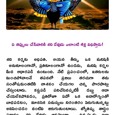
ఏ తప్పులు చేసేవారికి శని దేవుడు ఎలాంటి శిక్ష విధిస్తాడు!
శని కర్మకు అధిపతి. ఆయన తీర్పు ఒక మనిషికి
అనుకూలంగానో, ప్రతికూలంగానో ఉండదు, మనిషి కర్మల
మీద ఆధారపడి ఉంటుంది. నేటి ప్రపంచంలో, ఇతరులను
మించిపోవాలనే తపనలో ప్రజలు తరచుగా తమ
సంతోషమంతటినీ నాశనం చేయగల చిన్న పొరపాట్లు
చేస్తుంటారు. కష్టపడి పనిచేసినప్పటికీ డబ్బు ఆదా
చేయలేకపోవడం, ప్రతిరోజూ ఏదో ఒక అనారోగ్యంతో
బాధపడటం, మానసిక సమస్యలు నిరంతరం పెరుగుతున్నట్టు
అనిపించడం వంటివి జరుగుతుంటాయి. జ్యోతిష్య శాస్త్రం
ప్రకారం, శని దేవుడు ఆగ్రహంగా ఉన్నప్పుడు ఇలా