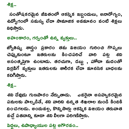
శిక్ష..
సంతోషకరమైన జీవితంలో ఆకస్మిక ఇబ్బందులు, అనారోగ్యం,
ఉద్యోగంలో సమస్య లేదా సామాజిక అవమానం వంటి శిక్షలు
విధిస్తాడు.
అహంకారం, గర్వంతో ఉన్న వ్యక్తులు..
జ్యోతిష్య శాస్త్రం ప్రకారం తమ విజయం గురించి గొప్పలు
చెప్పుకుంటూ ఇతరులను కించపరిచే వారి పట్ల శని
అసంతృప్తిగా ఉంటాడు. తరచుగా, డబ్బు , హోదా మదంతో
విర్రవీగే వ్యక్తులు ఇతరులకు శారీరక లేదా మానసిక బాధలను
కలిగిస్తారు.
శిక్ష..
శని దేవుడు గుణపాఠం నేర్పుతాడు. ఎవరైనా అసహ్యకరమైన
పనులకు పాల్పడితే, శని వారిని ఉన్నత శిఖరాల నుండి కిందికి
దించగలడు. అందువల్ల, కొన్నిసార్లు ఆకస్మిక విజయం తరువాత
వచ్చే పతనాన్ని కూడా శని లీలగా పరిగణిస్తారు.
పెద్దలు, ఉపాధ్యాయుల పట్ల అగౌరవం..