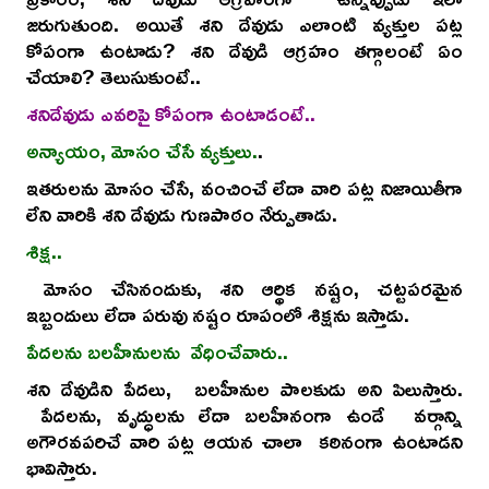
జరుగుతుంది. అయితే శని దేవుడు ఎలాంటి వ్యక్తుల పట్ల
కోపంగా ఉంటాడు? శని దేవుడి ఆగ్రహం తగ్గాలంటే ఏం
చేయాలి? తెలుసుకుంటే..
శనిదేవుడు ఎవరిపై కోపంగా ఉంటాడంటే..
అన్యాయం, మోసం చేసే వ్యక్తులు.
.
ఇతరులను మోసం చేసే, వంచించే లేదా వారి పట్ల నిజాయితీగా
లేని వారికి శని దేవుడు గుణపాఠం నేర్పుతాడు.
శిక్ష..
మోసం చేసినందుకు, శని ఆర్థిక నష్టం, చట్టపరమైన
ఇబ్బందులు లేదా పరువు నష్టం రూపంలో శిక్షను ఇస్తాడు.
పేదలను బలహీనులను వేధించేవారు..
శని దేవుడిని పేదలు, బలహీనుల పాలకుడు అని పిలుస్తారు.
పేదలను, వృద్ధులను లేదా బలహీనంగా ఉండే వర్గాన్ని
అగౌరవపరిచే వారి పట్ల ఆయన చాలా కఠినంగా ఉంటాడని
భావిస్తారు.