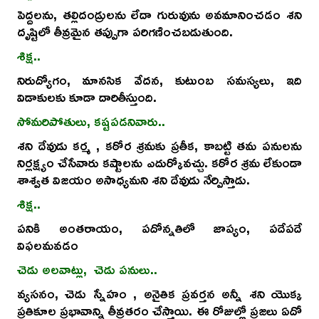
పెద్దలను, తల్లిదండ్రులను లేదా గురువును అవమానించడం శని
దృష్టిలో తీవ్రమైన తప్పుగా పరిగణించబడుతుంది.
శిక్ష..
నిరుద్యోగం, మానసిక వేదన, కుటుంబ సమస్యలు, ఇది
విడాకులకు కూడా దారితీస్తుంది.
సోమరిపోతులు, కష్టపడనివారు..
శని దేవుడు కర్మ , కఠోర శ్రమకు ప్రతీక, కాబట్టి తమ పనులను
నిర్లక్ష్యం చేసేవారు కష్టాలను ఎదుర్కోవచ్చు. కఠోర శ్రమ లేకుండా
శాశ్వత విజయం అసాధ్యమని శని దేవుడు నేర్పిస్తాడు.
శిక్ష..
పనికి అంతరాయం, పదోన్నతిలో జాప్యం, పదేపదే
విఫలమవడం
చెడు అలవాట్లు, చెడు పనులు..
వ్యసనం, చెడు స్నేహం , అనైతిక ప్రవర్తన అన్నీ శని యొక్క
ప్రతికూల ప్రభావాన్ని తీవ్రతరం చేస్తాయి. ఈ రోజుల్లో ప్రజలు ఏదో