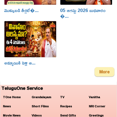
మొక్కుబడి తీర్చలే�...
05 ఆగస్టు 2026 బుధవారం
�...
అమ్మాయికి పెళ్లి ఆ...
More
TeluguOne Service
TOne Home
Grandalayam
TV
Vanitha
News
Short Films
Recipes
NRI Corner
Movie News
Videos
Send Gifts
Greetings