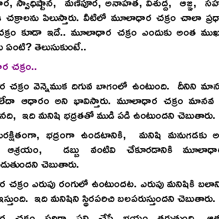
, స్వాధిష్టాన, మణిపూర, అనాహత, విశుద్ద, ఆజ్ఞ, సహస
ఈ చక్రాలను పిలుస్తారు. వీటిలో మూలాధార చక్రం చాలా ప్ర
క్రం కూడా ఇదే.. మూలాధార చక్రం ఎందుకు అంత ముఖ్
 ఏంటి? తెలుసుకుంటే..
ర చక్రం..
 చక్రం వెన్నెముక దిగువ బాగంలో ఉంటుంది. దీనిని మా
దా ఆధారం అని భావిస్తారు. మూలాధార చక్రం మానవ జీ
ది, ఇది మనిషి భద్రతతో ముడి పడి ఉంటుందని చెబుతారు.
ురక్షితంగా, భద్రంగా ఉండటానికి, మనిషి మనుగడకు
 ఆశ్రయం, డబ్బు వంటివి చేకూరడానికి మూలాధా
తుందని చెబుతారు.
 చక్రం ఎరుపు రంగులో ఉంటుందట. ఎరుపు మనిషికి బలాన్ని
ఇస్తుంది. ఇది మనిషిని స్థిరపరిచి బలపరుస్తుందని చెబుతారు.
 చక్రం సరిగా పని చేస్తే భయం తగ్గుతుంది. ఆత్మ