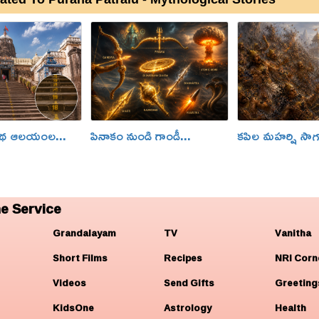
నాథ ఆలయంల...
పినాకం నుండి గాండీ...
కపిల మహర్షి సాగ
e Service
Grandalayam
TV
Vanitha
Short Films
Recipes
NRI Corn
Videos
Send Gifts
Greeting
KidsOne
Astrology
Health