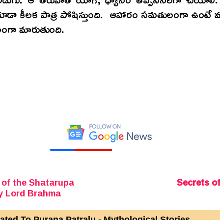
ూడా కీలక పాత్ర పోషిస్తుంది. ఆహారం సమతులంగా ఉంటే
లంగా మారుతుంది.
*రూ
 of the Shatarupa
Secrets o
y Lord Brahma
ated To Purana Patralu - Mythological Stories