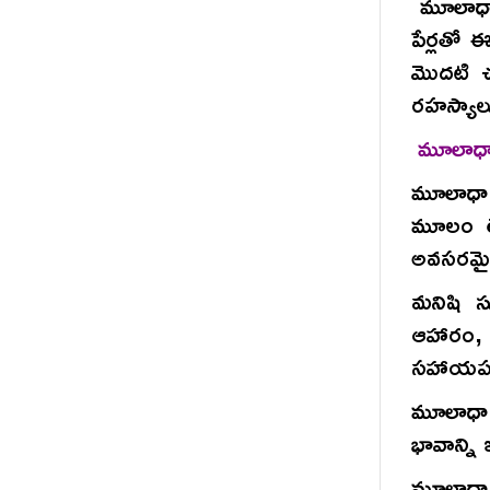
మూలాధార
పేర్లతో 
మొదటి చ
రహస్యాలు
మూలాధా
మూలాధార
మూలం లే
అవసరమైన
మనిషి స
ఆహారం,
సహాయపడు
మూలాధార
భావాన్ని 
మూలాధార