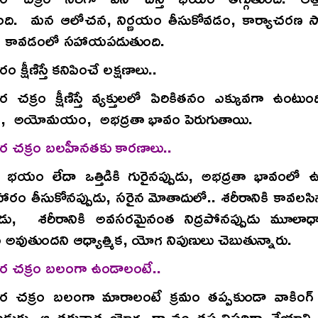
ుంది. మన ఆలోచన, నిర్ణయం తీసుకోవడం, కార్యాచరణ సామ
ం కావడంలో సహాయపడుతుంది.
క్షీణిస్తే కనిపించే లక్షణాలు..
చక్రం క్షీణిస్తే వ్యక్తులలో పిరికితనం ఎక్కువగా ఉంటుం
, అయోమయం, అభద్రతా భావం పెరుగుతాయి.
 చక్రం బలహీనతకు కారణాలు..
ా భయం లేదా ఒత్తిడికి గురైనప్పుడు, అభద్రతా భావంలో ఉన
ఆహారం తీసుకోనప్పుడు, సరైన మోతాదులో.. శరీరానికి కావలస
ుడు, శరీరానికి అవసరమైనంత నిద్రపోనప్పుడు మూలాధ
వుతుందని ఆధ్యాత్మిక, యోగ నిపుణులు చెబుతున్నారు.
 చక్రం బలంగా ఉండాలంటే..
 చక్రం బలంగా మారాలంటే క్రమం తప్పకుండా వాకిం
డుగు. ఆ తరువాత యోగ, ధ్యానం తప్పనిసరిగా చేయాల