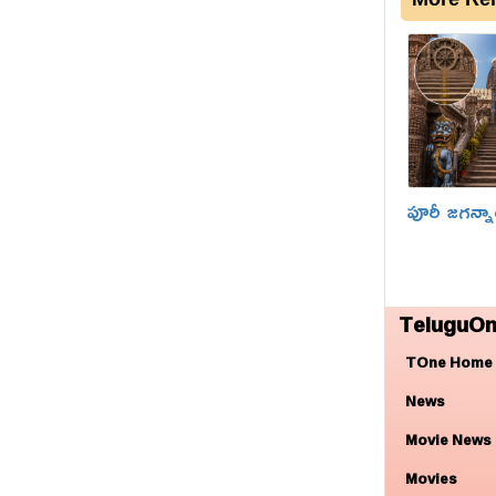
పూరీ జగన్
TeluguOn
TOne Home
News
Movie News
Movies