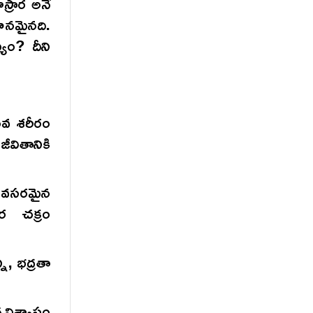
్రార అనే
ధానమైనది.
యం? దీని
నవ శరీరం
వితానికి
 అవసరమైన
ర చక్రం
, భద్రతా
విశ్వాసం