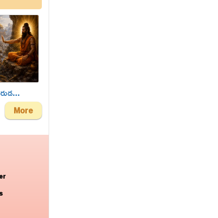
రుడ...
More
er
s