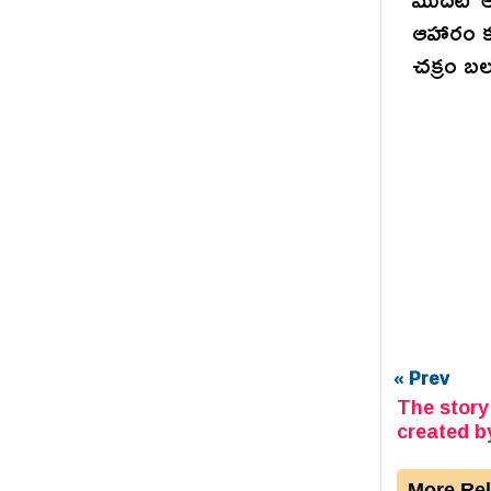
ఆహారం క
చక్రం బ
« Prev
The story
created b
More Rel