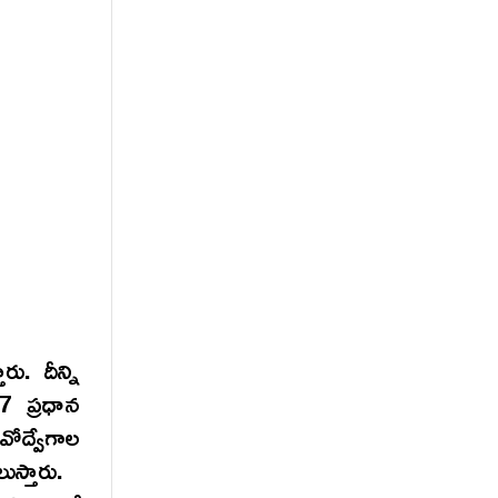
ు. దీన్ని
7 ప్రధాన
ోద్వేగాల
లుస్తారు.