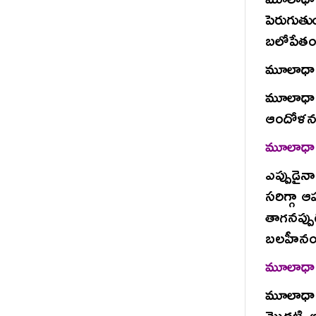
పెరుగుత
బలోపేత
మూలాధారం 
మూలాధార 
ఆందోళన
మూలాధార
ఎప్పుడైన
సరిగ్గా 
తాగనప్ప
బలహీనం అ
మూలాధార
మూలాధార
మొదటి అ