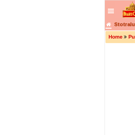
Stotralu
Home
Pu