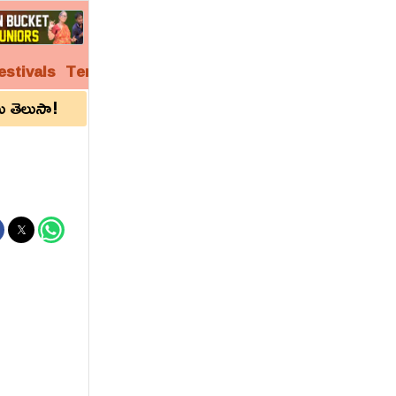
estivals
Temples
Audio
Video
Archives
 తెలుసా!