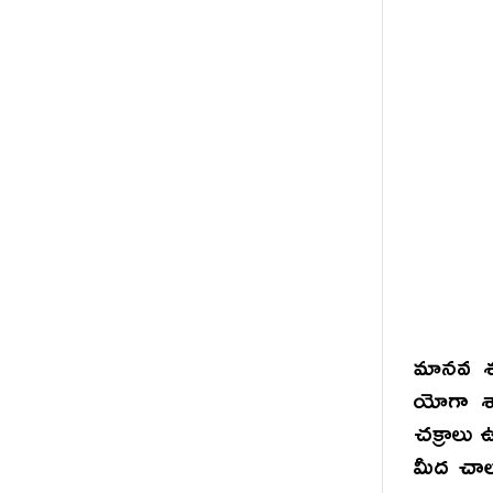
మానవ శరీ
యోగా శా
చక్రాలు
మీద చాలా