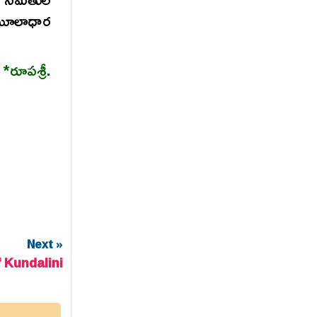
 మూలాధార
పశ్రీ.
Next »
f Kundalini