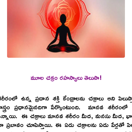
మూల చక్రం రహస్యాలు తెలుసా!
రంలో ఉన్న ప్రదాన శక్తి కేంద్రాలను చక్రాలు అని పిలుస్తార
స్త్రం ప్రధానమైనదిగా పేర్కొంటుంది. మానవ శరీరంలో 
 ఉన్నాయి. ఈ చక్రాలు మానవ శరీరం మీద, మనసు మీద, భావ
 ప్రబావం చూపిస్తాయి. ఈ ఏడు చక్రాలను ఏడు పేర్లతో పి