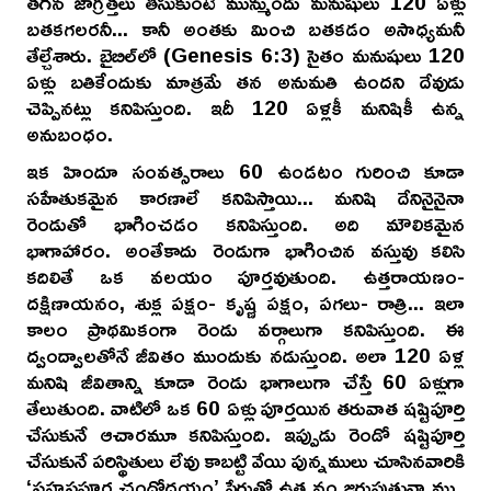
తగిన జాగ్రత్తలు తీసుకుంటే మున్ముందు మనుషులు 120 ఏళ్లు
బతకగలరనీ... కానీ అంతకు మించి బతకడం అసాధ్యమనీ
తేల్చేశారు. బైబిల్‌లో (Genesis 6:3) సైతం మనుషులు 120
ఏళ్లు బతికేందుకు మాత్రమే తన అనుమతి ఉందని దేవుడు
చెప్పినట్లు కనిపిస్తుంది. ఇదీ 120 ఏళ్లకీ మనిషికీ ఉన్న
అనుబంధం.
ఇక హిందూ సంవత్సరాలు 60 ఉండటం గురించి కూడా
సహేతుకమైన కారణాలే కనిపిస్తాయి... మనిషి దేనినైనైనా
రెండుతో భాగించడం కనిపిస్తుంది. అది మౌలికమైన
భాగాహారం. అంతేకాదు రెండుగా భాగించిన వస్తువు కలిసి
కదిలితే ఒక వలయం పూర్తవుతుంది. ఉత్తరాయణం-
దక్షిణాయనం, శుక్ల పక్షం- కృష్ణ పక్షం, పగలు- రాత్రి... ఇలా
కాలం ప్రాథమికంగా రెండు వర్గాలుగా కనిపిస్తుంది. ఈ
ద్వంద్వాలతోనే జీవితం ముందుకు నడుస్తుంది. అలా 120 ఏళ్ల
మనిషి జీవితాన్ని కూడా రెండు భాగాలుగా చేస్తే 60 ఏళ్లుగా
తేలుతుంది. వాటిలో ఒక 60 ఏళ్లు పూర్తయిన తరువాత షష్టిపూర్తి
చేసుకునే ఆచారమూ కనిపిస్తుంది. ఇప్పుడు రెండో షష్టిపూర్తి
చేసుకునే పరిస్థితులు లేవు కాబట్టి వేయి పున్నములు చూసినవారికి
‘సహస్రపూర్ణ చంద్రోదయం’ పేరుతో ఉత్సవం జరుపుతున్నాము.