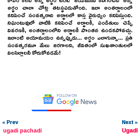
కోపం కలది అన్న అర్థం ఉంటే ‘జయమును కలిగించేది’ అన్న
అర్థం చాలా చోట్ల తటస్థపడుతోంది. ఇలా అంతర్జాలంలో
కనిపించే సంవత్సరాది అర్థాలలో కాస్త వైరుధ్యం కనిపిస్తుంది.
నిఘంటువులో వాటికి కనిపించే అర్థాలకీ, పండితులు చెప్పే
వివరణకీ, అంతర్జాలంలోని అర్థాలకీ పొంతన ఉండకపోవచ్చు.
ఇలాంటి అయోమయం ఉన్నప్పుడు... అర్థం ఎలాగున్నా... ప్రతి
సంవత్సరమూ మేలు జరగాలని, జీవితంలో సుఖశాంతులలో
విలసిల్లాలనీ కోరుకోవడమే!
« Prev
Next »
ugadi pachadi
Ugadi