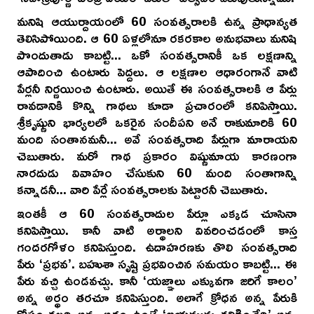
మనిషి ఆయుర్దాయంలో 60 సంవత్సరాలకి ఉన్న ప్రాధాన్యత
తెలిసిపోయింది. ఆ 60 ఏళ్లలోనూ రకరకాల అనుభవాలు మనిషి
పొందుతాడు కాబట్టి... ఒకో సంవత్సరానికీ ఒక లక్షణాన్ని
ఆపాదించి ఉంటారు పెద్దలు. ఆ లక్షణాల ఆధారంగానే వాటి
పేర్లనీ నిర్ణయించి ఉంటారు. అయితే ఈ సంవత్సరాలకి ఆ పేర్లు
రావడానికి కొన్ని గాథలు కూడా ప్రచారంలో కనిపిస్తాయి.
శ్రీకృష్ణుని భార్యలలో ఒకరైన సందీపని అనే రాకుమారికి 60
మంది సంతానమనీ... అవే సంవత్సరాది పేర్లుగా మారాయని
చెబుతారు. మరో గాథ ప్రకారం విష్ణుమాయ కారణంగా
నారదుడు వివాహం చేసుకుని 60 మంది సంతాగాన్ని
కన్నాడనీ... వారి పేర్లే సంవత్సరాలకు పెట్టారనీ చెబుతారు.
ఇంతకీ ఆ 60 సంవత్సరాదుల పేర్లూ ఎక్కడ చూసినా
కనిపిస్తాయి. కానీ వాటి అర్థాలని వివరించడంలో కాస్త
గందరగోళం కనిపిస్తుంది. ఉదాహరణకు తొలి సంవత్సరాది
పేరు ‘ప్రభవ’. బహుశా సృష్టి ప్రభవించిన సమయం కాబట్టి... ఈ
పేరు వచ్చి ఉండవచ్చు. కానీ ‘యజ్ఞాలు ఎక్కువగా జరిగే కాలం’
అన్న అర్థం తరచూ కనిపిస్తుంది. అలాగే క్రోధన అన్న పేరుకి