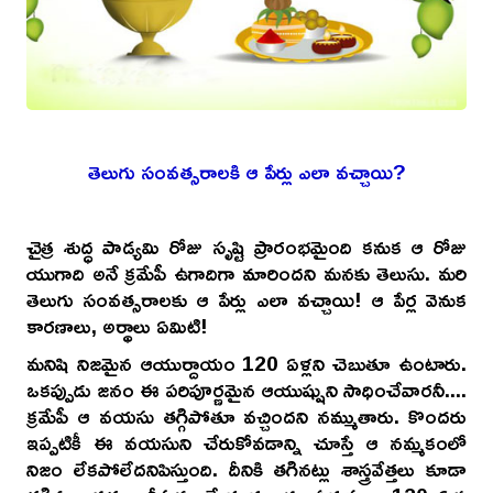
తెలుగు సంవత్సరాలకి ఆ పేర్లు ఎలా వచ్చాయి?
చైత్ర శుద్ధ పాడ్యమి రోజు సృష్టి ప్రారంభమైంది కనుక ఆ రోజు
యుగాది అనే క్రమేపీ ఉగాదిగా మారిందని మనకు తెలుసు. మరి
తెలుగు సంవత్సరాలకు ఆ పేర్లు ఎలా వచ్చాయి! ఆ పేర్ల వెనుక
కారణాలు, అర్థాలు ఏమిటి!
మనిషి నిజమైన ఆయుర్దాయం 120 ఏళ్లని చెబుతూ ఉంటారు.
ఒకప్పుడు జనం ఈ పరిపూర్ణమైన ఆయుష్షుని సాధించేవారనీ....
క్రమేపీ ఆ వయసు తగ్గిపోతూ వచ్చిందని నమ్ముతారు. కొందరు
ఇప్పటికీ ఈ వయసుని చేరుకోవడాన్ని చూస్తే ఆ నమ్మకంలో
నిజం లేకపోలేదనిపిస్తుంది. దీనికి తగినట్లు శాస్త్రవేత్తలు కూడా