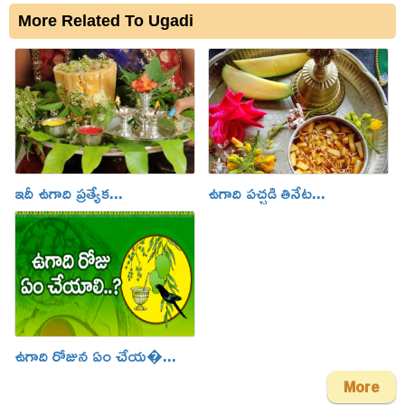
More Related To Ugadi
ఇదీ ఉగాది ప్రత్యేక...
ఉగాది పచ్చడి తినేట...
ఉగాది రోజున ఏం చేయ�...
More