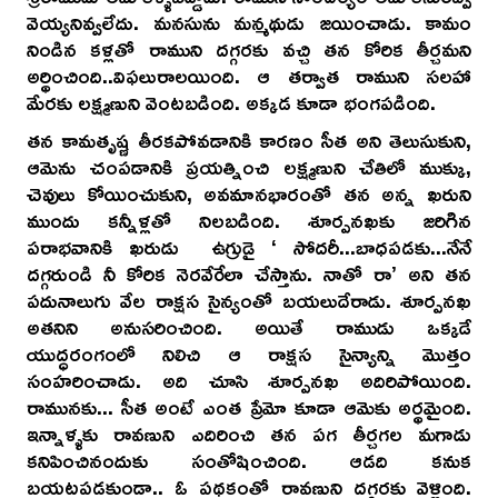
వెయ్యనివ్వలేదు. మనసును మన్మథుడు జయించాడు. కామం
నిండిన కళ్లతో రాముని దగ్గరకు వచ్చి తన కోరిక తీర్చమని
అర్థించింది..విఫలురాలయింది. ఆ తర్వాత రాముని సలహా
మేరకు లక్ష్మణుని వెంటబడింది. అక్కడ కూడా భంగపడింది.
తన కామతృష్ణ తీరకపోవడానికి కారణం సీత అని తెలుసుకుని,
ఆమెను చంపడానికి ప్రయత్నించి లక్ష్మణుని చేతిలో ముక్కు,
చెవులు కోయించుకుని, అవమానభారంతో తన అన్న ఖరుని
ముందు కన్నీళ్లతో నిలబడింది. శూర్పనఖకు జరిగిన
పరాభవానికి ఖరుడు ఉగ్రుడై ‘ సోదరీ...బాధపడకు...నేనే
దగ్గరుండి నీ కోరిక నెరవేరేలా చేస్తాను. నాతో రా’ అని తన
పదునాలుగు వేల రాక్షస సైన్యంతో బయలుదేరాడు. శూర్పనఖ
అతనిని అనుసరించింది. అయితే రాముడు ఒక్కడే
యుద్ధరంగంలో నిలిచి ఆ రాక్షస సైన్యాన్ని మొత్తం
సంహరించాడు. అది చూసి శూర్పనఖ అదిరిపోయింది.
రామునకు... సీత అంటే ఎంత ప్రేమో కూడా ఆమెకు అర్థమైంది.
ఇన్నాళ్ళకు రావణుని ఎదిరించి తన పగ తీర్చగల మగాడు
కనిపించినందుకు సంతోషించింది. ఆడది కనుక
బయటపడకుండా.. ఓ పథకంతో రావణుని దగ్గరకు వెళ్లింది.