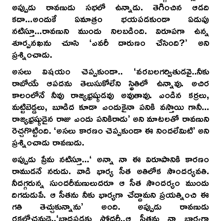
అప్పుడు రావణుడు సభలో ఉన్నాడు. తెగించిన ఆడది
కదా...అందుకే ఏమాత్రం భయపడకుండా ఏడుపు
నటిస్తూ...రావణుని ముందు నిలబడింది. విరూపగా ఉన్న
శూర్పనఖను చూసి ‘ఎవరీ దారుణం చేసింది?’ అని
ప్రశ్నించాడు.
అసలు విషయం చెప్పకుండా.. ‘వరబలగర్వితుడవై..నీకు
రాబోయే ఆపదను తెలుసుకోలేని స్థితిలో ఉన్నావు. అచిర
కాలంలోనే నీవు రాజ్యభ్రష్ఠుడవు అవుతావు. ఎండిన కర్రలు,
మట్టిబెడ్డలు, బూడిద కూడా ఎందుకైనా పనికి వస్తాయి గానీ...
రాజ్యభ్రష్ఠుడైన రాజు ఎందు పనికిరాడు’ అని మాటలతో రావణుని
రెచ్చగొట్టింది. ‘అసలు కారణం చెప్పకుండా ఈ నిందలేమిటి’ అని
ప్రశ్నించాడు రావణుడు.
అప్పుడు ప్రేమ నటిస్తూ...‘ అన్నా నా ఈ విరూపానికి కారణం
రాముడనే నరుడు. వాడి భార్య సీత అతిలోక సౌందర్యవతి.
నీదగ్గరున్న సుందరీమణులుదరూ ఆ సీత సౌందర్యం ముందు
దిగదుడుపే. ఆ సీతను నీకు భార్యగా చేద్దామని ప్రయత్నించి ఈ
గతి తెచ్చుకున్నాను’ అంది. అప్పుడు రావణుడు
రక్తలోచనుడై..‘బాధపడకు సోదరీ..ఆ సీతను నా భార్యగా