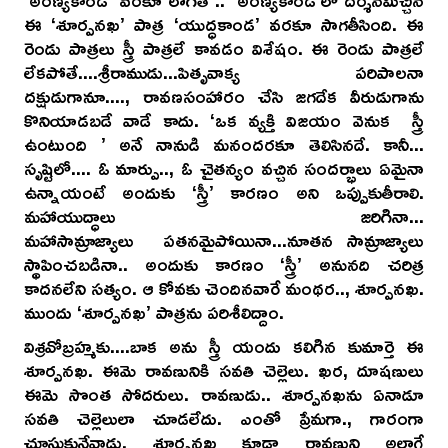
‘అరణ్యకాండ’ వరకూ లాగితే .. ‘అరణ్యకాండ’లో దర్శనమిచ్చిన
ఈ ‘శూర్పనఖ’ పాత్ర ‘యుద్ధకాండ’ వరకూ సాగతీసింది. ఈ
రెండు పాత్రలు స్త్రీ పాత్రలే కావడం విశేషం. ఈ రెండు పాత్రలే
లేకపోతే....శ్రీరాముడు...పితృవాక్య పరిపాలనా
దక్షుడుగానూ...., రావణసంహారం చేసి జగదేక వీరుడుగాను
కొనియాడబడే వాడే కాదు. ‘ఒక వ్యక్తి విజయం వెనుక స్త్రీ
ఉంటుంది ’ అనే నానుడి మనందరకూ తెలిసినదే. కానీ...
సృష్టిలో.... ఓ మార్పు.., ఓ చైతన్యం వచ్చిన సందర్భాలు ఏమైనా
ఉన్నాయంటే అందుకు ‘స్త్రీ’ కారణం అని ఒప్పుకుతీరాలి.
మహాయుద్ధాలు జరిగినా...
మహాసామ్రాజ్యాలు పతనమైపోయినా...నూతన సామ్రాజ్యాలు
స్థాపించబడినా.. అందుకు కారణం ‘స్త్రీ’ అనునది చరిత్ర
కాదనలేని సత్యం. ఆ కోవకు చెందినవారే మంథర.., శూర్పనఖ.
ముందు ‘శూర్పనఖ’ పాత్రను పరిశీలిద్దాం.
విశ్రవోబ్రహ్మకు....బాక అను స్త్రీ యందు కలిగిన కుమార్తె ఈ
శూర్పనఖ. ఈమె రావణునికి సవతి చెల్లెలు. ఖర, దూషణులు
ఈమె సొంత సోదరులు. రావణుడు.. శూర్పనఖను ఏనాడూ
సవతి చెల్లెలులా చూడలేదు. ఎంతో ప్రేమగా., గారంగా
చూసుకునేవాడు. శూర్పనఖ కూడా రావణుని అలాగే