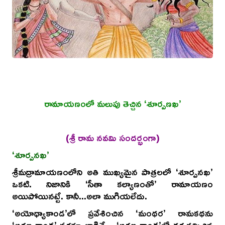
రామాయణంలో మలుపు తెచ్చిన ‘శూర్పణఖ’
(శ్రీ రామ నవమి సందర్భంగా)
‘శూర్పనఖ’
శ్రీమద్రామాయణంలోని అతి ముఖ్యమైన పాత్రలలో ‘శూర్పనఖ’
ఒకటి. నిజానికి ‘సీతా కల్యాణంతో’ రామాయణం
అయిపోయినట్టే. కానీ...అలా ముగియలేదు.
‘అయోధ్యాకాండ’లో ప్రవేశించిన ‘మంథర’ రామకథను