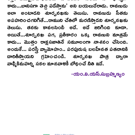
కాదు...బానిసగా తెచ్చి పడేస్తాను’ అని బయలుదేరాడు. రావణుడు
అలా అంటాడని శూర్పనఖకు తెలుసు. రావణుడు సీతను
అపహరించగలిగితే...రాముని చేతిలో మరణిస్తాడని శూర్పనఖకు
తెలుసు. తనకు కావలసిందీ అదే. అదే జరిగింది కూడా.
అయితే...శూర్పనఖ పగ, ప్రతీకారం ఒక్క రావణుని మాత్రమే
కాదు... మొత్తం రాక్షసజాతినే సమూలంగా నాశనం చేసింది.
అందుకే... పరస్త్రీ వ్యామోహం.. పరపురుష బలహీనత పతనానికి
దారితీస్తాయని గ్రహించండి. శూర్పనఖ పాత్ర ద్వారా
వాల్మీకిమహర్షి సకల మానవాళికీ బోధించే నీతి ఇదే.
-యం.వి.యస్.సుబ్రహ్మణ్యం