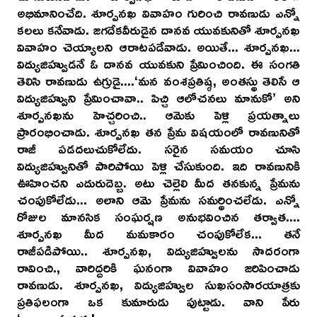
అభిమానించేది. శూర్పనఖ వివాహం గురించి రావణుడు ఎన్నో
కలలు కనేవాడు. జగదేకవీరుడైన దానవ యువకునితో శూర్పనఖ
వివాహం చెయ్యాలని ఆరాటపడేవాడు. అయితే... శూర్పనఖ...
విద్యుజిహ్వుడనే ఓ దానవ యువకుని ప్రేమించింది. ఈ సంగతి
తెలిసి రావణుడు ఉగ్రుడై....‘మన వంశప్రతిష్ఠ, అంతస్థు తెలిసే ఆ
విద్యుజిహ్వుని ప్రేమించావా.. పిచ్చి ఆలోచనలు మానుకో’ అని
శూర్పనఖను హెచ్చరించి.. ఆమెకు పెళ్లి ప్రయత్నాలు
ప్రారంభించాడు. శూర్పనఖ తన ప్రేమ విషయంలో రావణునితో
రాజీ పడదలుచుకోలేదు. సరైన సమయం చూసి
విద్యుజిహ్వునితో పారిపోయి పెళ్లి చేసుకుంది. ఇది రావణునికి
ఊహించని ఎదురుదెబ్బ. అటు చెల్లెలి మీద తనకున్న ప్రేమను
చంపుకోలేడు... అలాని ఆమె ప్రేమను సమర్థించలేడు. ఎన్నో
రోజుల మానసిక సంఘర్షణ అనుభవించిన తర్వాత....
శూర్పనఖ మీద మమకారం చంపుకోలేక... తనే
రాజీపడిపోయి.. శూర్పనఖ, విద్యుజిహ్వులను సాదరంగా
రావించి., వారిద్దరికి ఘనంగా వివాహం జరిపించాడు
రావణుడు. శూర్పనఖ, విద్యుజిహ్వుల సుఖసంసారయాత్రకు
ప్రతిఫలంగా ఒక కుమారుడు పుట్టాడు. వాని పేరు