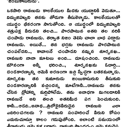
‘జంబుకాసురుడు'.
ఒకసారి రావణుడు కాలకేయుల మీదకు యుద్ధానికి వెడుతూ...
విద్యుజిహ్వుని తనకు తోడుగా తీసుకెళ్ళాడు. కాలకేయులతో
యుద్ధం భీకరంగా సాగుతోంది. ఆ యుద్ధంలో విద్యుజిహ్వుని
శత్రుపక్ష వీరుడని తలచి... పొరపాటున అతని తల నరికి
చంపాడు రావణుడు. తర్వాత నిజం తెలిసి చాలా బాధ పడ్డాడు
రావణుడు. అయితే... తన భర్తను రావణుడు పొరపాటున
చంపలేదని.., కావాలనే చంపాడని నమ్మిన శూర్పనఖ..
రావణుని నానా మాటలు అంది... దూషంచింది. రావణుడు
మౌనంగా అన్నీ భరించి.., శూర్పనఖను ఓదార్చి...
దండకారణ్యాన్ని ఆమెకి అరణంగా ఇచ్చి స్వేచ్ఛగా బతకమన్నాడు.
శూర్పనఖ తన కుమారుడు జంబుకాసురుని తీసుకుని
దండకారణ్యానికి వచ్చిందన్న మాటేగానీ...రావణుడు తనకు
చేసిన ద్రోహాన్ని మర్చిపోలేదు. తను అనాధగా మిగలడానికి
రావణుడే అని తలచి అతనిమీద పగ పెంచుకుంది.
కానీ...ఆడది..అనాథ...త్రిలోకైకవీరుడైన రావణుని ఎలా
ఎదిరించగలదు ? రావణుని సంహరించే వీరుని కోసం
ఎదురుచూస్తూ కాలం గడుపుతోంది. అలాంటి సమయంలో
శ్రీరాముడు ఆమె కళ్ళబడ్డాడు. రాముని సౌందర్యం ఆమె కనురెప్ప