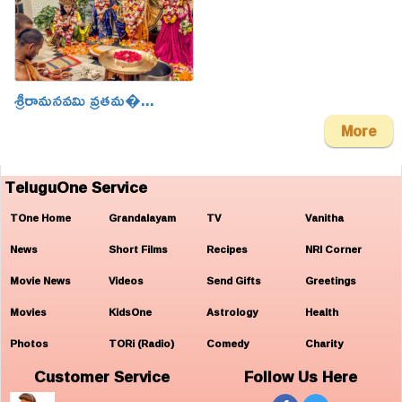
శ్రీరామనవమి వ్రతమ�...
More
TeluguOne Service
TOne Home
Grandalayam
TV
Vanitha
News
Short Films
Recipes
NRI Corner
Movie News
Videos
Send Gifts
Greetings
Movies
KidsOne
Astrology
Health
Photos
TORi (Radio)
Comedy
Charity
Customer Service
Follow Us Here