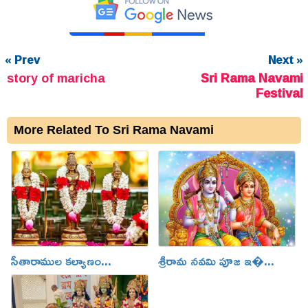
« Prev
Next »
story of maricha
Sri Rama Navami
Festival
More Related To Sri Rama Navami
సీతారాముల కల్యాణం...
శ్రీరామ నవమి పూజ ఇ�...