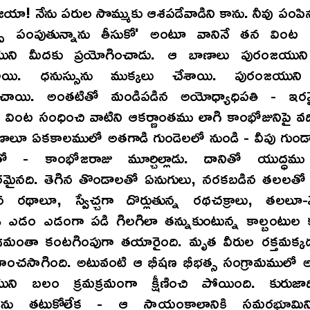
యా! నేను పరుల సొమ్ముకు ఆశపడేవాడిని కాను. నీవు పంపిన
రిప్పి పంపుతున్నాను తీసుకో' అంటూ వానినే తన వింట 
ుని మీదకు ప్రయోగించాడు. ఆ బాణాలు పురంజయుని 
శాయి. ధనుస్సును ముక్కలు చేశాయి. పురంజయున
చాయి. అంతటితో మండిపడిన అయోధ్యాధిపతి - ఇరవై
వింట సంధించి వాటిని ఆకర్ణాంతము లాగి కాంభోజునిపై వ
ణాలూ ఏకకాలములో అతగాడి గుండెలలో నుండి - వీపు గుండ
ో - కాంభోజరాజు మూర్చిల్లాడు. దానితో యుద్ధమ
నది. తెగిన తొండాలతో ఏనుగులు, నరకబడిన తలలతో గ
ిన రథాలూ, స్వేచ్చగా దొర్లుతున్న రథచక్రాలు, తలలూ
ి ఎడం ఎడంగా పడి గిలగిలా తన్నుకుంటున్న కాల్బంటుల క
ంతా కంటగింపుగా తయారైంది. మృత వీరుల రక్తమక్క
రవహించసాగింది. అటువంటి ఆ భీషణ భీభత్స సంగ్రామములో 
ని బలం క్రమక్రమంగా క్షీణించి పోయింది. కురుజా
ణను తట్టుకోలేక - ఆ సాయంకాలానికి సమరభూమిని