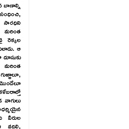
 బాణాల్ని
సంధించి,
సారధిని
ి మరింత
 రెక్కల
దిలాడు. ఆ
ా దూసుకు
ు మరింత
ుఱ్ఱాలూ,
-మొండేలూ
ళేబరాల్తో
డ వాగులు
అధర్మియైన
ది వీరుల
 వదిలి,