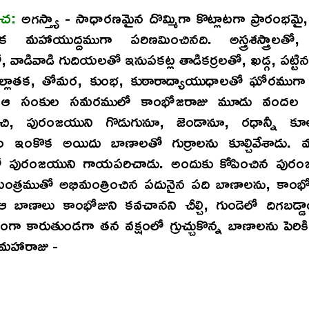
ాచ:
అగస్త్యా - సాధారణమైన దొమ్మిగా కొట్లాటగా ప్రారంభమై
మహాయుద్దముగా పరిణమించినది. అస్త్రశస్త్రాలతో
 వాడివాడి గుదియలతో ఇనుపకట్ల తాడికర్రలతో, ఖడ్గ, పట్ట
్లాతక, తోమర, కుంభ, కుఠారాద్యాయుధాలతో ఘోరముగా
. ఆ సంకుల సమరములో కాంభోజరాజు మూడు వందల 
ంచి, పురంజయుని గొడుగునూ, జెండానూ, రధాన్నీ కూలగ
ఇంకొక అయిదు బాణాలతో గుర్రాలను కూల్చివేశాడు. మర
ో పురంజయుని గాయపరిచాడు. అందుకు కోపించిన పురం
్త్ర మంత్రముతో అభిమంత్రించిన పదునైన పది బాణాలను, కాంభ
ఆ బాణాలు కాంభోజుని కవచానని చీల్చి, గుండెలో దిగబడ్డా
గా కారుతుండగా తన వక్షంలో గ్రుచ్చుకొన్న బాణాలను పెరికి
మహారాజు -