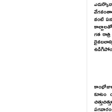
ఎదుర్కొన
వేగవంతా
వంటి ఏను
కాల్బాలత
గత రాత్
దైవబలాన
ఉడిగిపో
కాంభోజు
కూటం యొ
చిత్తుచ
పగవారంద