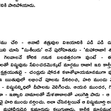
నికి పారిపోయాడు.
ము చేరి - ఆనాటి శత్రువుల విజయానికి పడి పడి దుఃఖ
ని చూసి "సుశీలుడు' అనే పురోహితుడు - 'మహారాజా! శత
ుని గెలవాలనే కోరిక గనుక బలవత్తరంగా వుంటే - ఈ
త్తులతో విష్ణువును సేవించడమొక్కటే మార్గము రాజా! ఇది కార్త
ా నక్షత్రయుతుడై - చంద్రుడు షోడశ కళాశోభాయమానముగా 
ఈ ఋతువులో లభించే పూలను సేకరించి, హరి ముందు మ
 - విష్ణుసన్నిధిలో దీపాలను వెలిగించు. ఆయన ముందర, గ
 - ఇత్యాది నామాలతో మేళతాళాలతో ఎలుగెత్తి పాడు - 
 హరి ముందు నర్తించు. అలా చేసినట్లయితే ఆ విష్ణుమూర్తి 
కు మహావీరుడైన కుమారుడు కలుగుతాడు. కార్తీక మాసమ