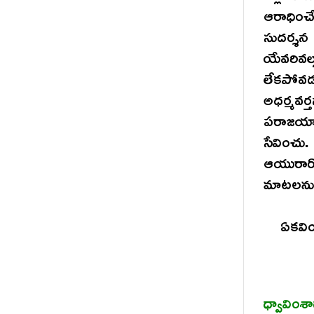
ఆరాధించ
సుదర్శన
యేవరివల
లేకపోవడం
అధర్మవర
పరాజయాని
సేవించు
ఆయురారోగ
మాటలను 
ఏకవింశో
ధ్వావిం