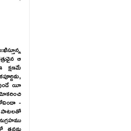
ిస్తూన్న
్రువైన ఆ
 క్షణమే
ీకపూర్ణిమ,
వుండే యీ
ోకరించి
ోవిందా -
ఆ పాటలతో
అనుగ్రహము
ులో తనను