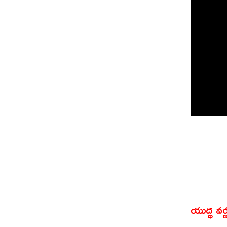
యుద్ధ వర