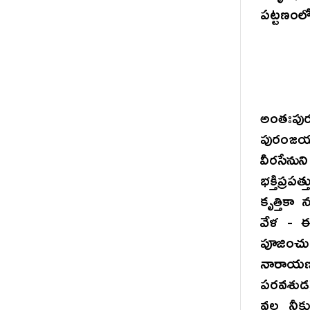
పట్టణంలో
అంతఃపుర
పురంజయు
వీరసేన
భక్తిప్రప
కృత్తిక
వేళ - 
పూజించు
నారాయణా
పరవశుడవై
వల్ల నీ