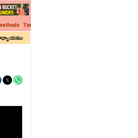
estivals
Temples
Audio
Video
Archives
ాయణము ఏకవింశాధ్యాయము