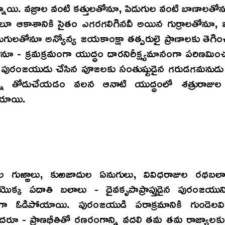
్నాయి. వజ్రాల వంటి కత్తులతోనూ, పిడుగుల వంటి బాణాలత
లూ ఆకాశానికి సైతం ఎగరగలిగినవీ అయిన గుర్రాలతోనూ,
గులతోనూ అన్యోన్య జయకాంక్షా తత్పరులై ప్రాణాలకు తెగిం
ోనూ - క్రమక్రమంగా యుద్ధం దారనిరీక్ష్యమానంగా పరిణమిం
రి పురంజయుడు చేసిన పూజలకు సంతుష్టుడైన గరుడగమనుడు 
్ని తోడుచేయడం వలన ఆనాటి యుద్ధంలో శత్రురాజుల శక
యాయి.
ల గుఱ్ఱాలు, కుఱజాదుల ఏనుగులు, వివిధరాజుల రథబలా
క్క పదాతి బలాలు - దైవకృపాప్రాప్తుడైన పురంజయు
ిత్తుగా ఓడిపోయాయి. పురంజయుడి పరాక్రమానికి గుండెలవ
రూ - ప్రాణభీతితో రణరంగాన్ని వదలి తమ తమ రాజ్యాలకు