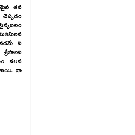
కరమైన తన
 చెప్పడం
సైన్యబలం
మితిమీరిన
ోవడమే నీ
శ్రీహరిని
్రతం వలన
ుతాయి. నా