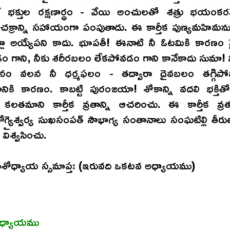
ే భక్తుల రక్షణార్ధం - వేయి అంచులతో శత్రు భయం
 చక్రాన్ని సహాయంగా పంపుతాడు. ఈ కార్తీక పుణ్యమహిమను
్లా అయ్యేపని కాదు. భూపతీ! ఈనాటి నీ ఓటమికి కారణం 
 గాని, నీకు శరీరబలం లేకపోవడం గాని కానేకాదు సుమా! 
్తనం వలన నీ ధర్మఫలం - తద్వారా దైవబలం తగ్గిప
కి కారణం. కాబట్టి పురంజయా! శోకాన్ని వదలి భక్తితో 
. కలతమాని కార్తీక వ్రతాన్ని ఆచరించు. ఈ కార్తీక వ
్యైశ్వర్య సుఖసంపత్ సౌభాగ్య సంతానాలు సంఘటిల్లి తీర
విశ్వసించు.
ధ్యాయ స్సమాప్తః (ఇరువది ఒకటవ అధ్యాయము)
శాధ్యాయము