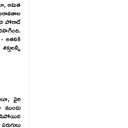
ోనూ, అమిత
 ఐరావతాల
చి పోరాడే
చసాగింది.
- అతనికి
్తులన్నీ
లూ, వైరి
ని ముందు
ిసిపోయిన
 పరుగులు