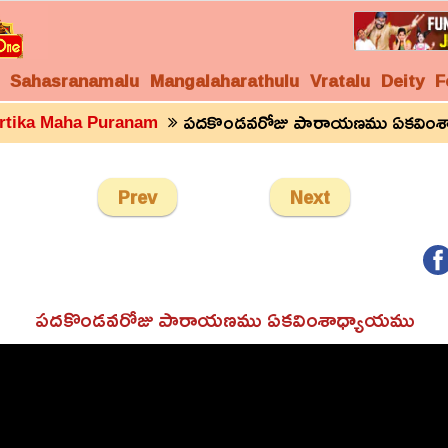
Sahasranamalu
Mangalaharathulu
Vratalu
Deity
F
పదకొండవరోజు పార
rtika Maha Puranam
Prev
Next
పదకొండవరోజు పారాయణము ఏకవింశాధ్యాయము