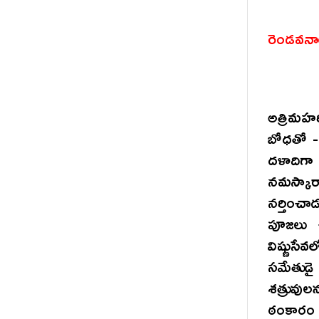
రెండవనా
అత్రిమహర
బోధతో - 
దళాదిగ
నమస్కా
నర్తించా
పూజలు చ
విష్ణుస
సమేతుడై
శత్రువుల
ఠంకారం