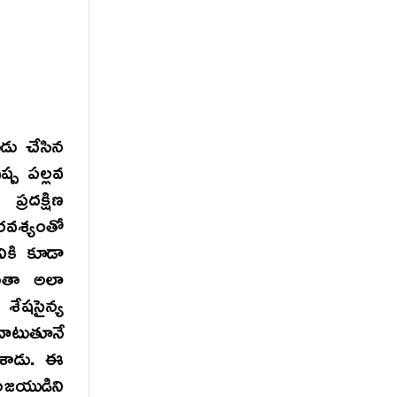
ుడు చేసిన
ష్ప పల్లవ
రదక్షిణ
వశ్యంతో
నికి కూడా
రంతా అలా
శేషసైన్య
దాటుతూనే
చేశాడు. ఈ
జయుడిని