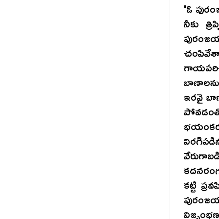
'ఓ పురంజ
నీకు త్
పురంజయ
చంపివే
గాయపరి
బాణాలను 
ఇరవై బా
పోవడంత
భయంకరమై
విరగిపడ
వేరుగాబడ
కదనరంగమ
కట్టి ప్
పురంజయు
విజృంభ