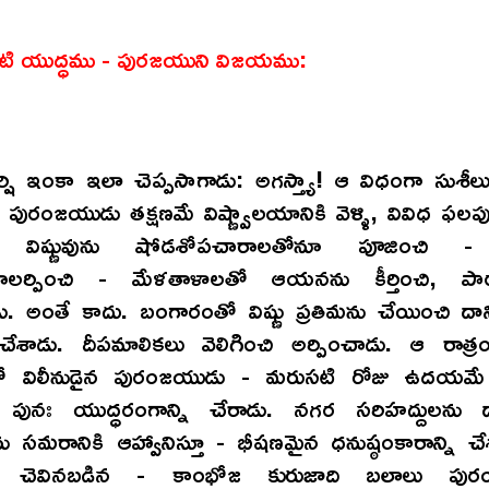
టి యుద్ధము - పురజయుని విజయము:
్షి ఇంకా ఇలా చెప్పసాగాడు: అగస్త్యా! ఆ విధంగా సుశీల
పురంజయుడు తక్షణమే విష్ణ్వాలయానికి వెళ్ళి, వివిధ ఫలపు
ా విష్ణువును షోడశోపచారాలతోనూ పూజించి - ప్
రాలర్పించి - మేళతాళాలతో ఆయనను కీర్తించి, పార
డు. అంతే కాదు. బంగారంతో విష్ణు ప్రతిమను చేయించి దా
ేశాడు. దీపమాలికలు వెలిగించి అర్పించాడు. ఆ రాత్
ేవలో విలీనుడైన పురంజయుడు - మరుసటి రోజు ఉదయమే 
 పునః యుద్ధరంగాన్ని చేరాడు. నగర సరిహద్దులను 
ను సమరానికి ఆహ్వానిస్తూ - భీషణమైన ధనుష్ఠంకారాన్ని 
 చెవినబడిన - కాంభోజ కురుజాది బలాలు పురం