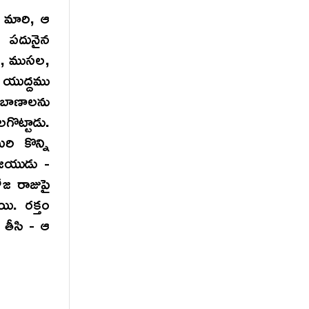
, మారి, ఆ
, పదునైన
ిన, ముసల,
 యుద్దము
బాణాలను
ొట్టాడు.
ి కొన్ని
జయుడు -
ోజ రాజుపై
యి. రక్తం
 తీసి - ఆ