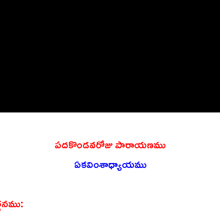
పదకొండవరోజు పారాయణము
ఏకవింశాధ్యాయము
్ణనము: