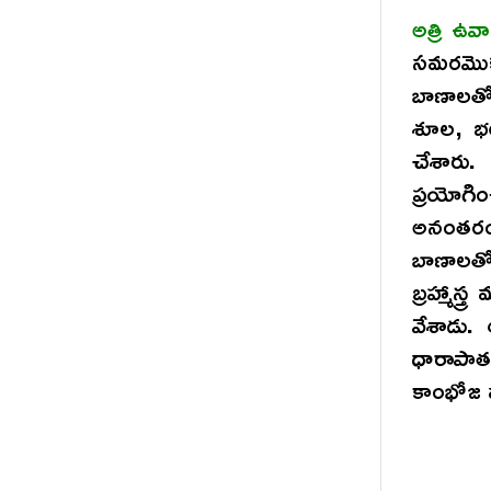
అత్రి ఉవ
సమరమొక 
బాణాలతో,
శూల, భల
చేశారు
ప్రయోగి
అనంతరం 
బాణాలత
బ్రహ్మాస
వేశాడు. 
ధారాపాతం
కాంభోజ 