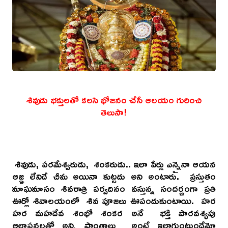
శివుడు భక్తులతో కలసి భోజనం చేసే ఆలయం గురించి
తెలుసా!
శివుడు, పరమేశ్వరుడు, శంకరుడు.. ఇలా పేర్లు ఎన్నైనా ఆయన
ఆజ్ఞ లేనిదే చీమ అయినా కుట్టదు అని అంటారు. ప్రస్తుతం
మాఘమాసం శివరాత్రి పర్వదినం వస్తున్న సందర్బంగా ప్రతి
ఊర్లో శివాలయంలో శివ పూజలు ఊపందుకుంటాయి. హర
హర మహదేవ శంభో శంకర అనే భక్తి పారవశ్యపు
ఆలాపనలతో అన్ని ప్రాంతాలు అంటే ఇలాగుంటుందేమో