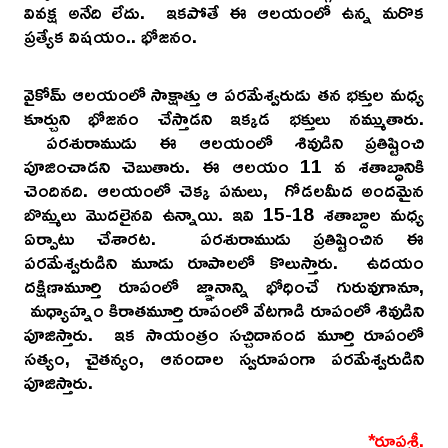
వివక్ష అనేది లేదు. ఇకపోతే ఈ ఆలయంలో ఉన్న మరొక
ప్రత్యేక విషయం.. భోజనం.
వైకోమ్ ఆలయంలో సాక్షాత్తు ఆ పరమేశ్వరుడు తన భక్తుల మధ్య
కూర్చుని భోజనం చేస్తాడని ఇక్కడ భక్తులు నమ్ముతారు.
పరశురాముడు ఈ ఆలయంలో శివుడిని ప్రతిష్టించి
పూజించాడని చెబుతారు. ఈ ఆలయం 11 వ శతాబ్ధానికి
చెందినది. ఆలయంలో చెక్క పనులు, గోడలమీద అందమైన
బొమ్మలు మొదలైనవి ఉన్నాయి. ఇవి 15-18 శతాబ్దాల మధ్య
ఏర్పాటు చేశారట. పరశురాముడు ప్రతిష్టించిన ఈ
పరమేశ్వరుడిని మూడు రూపాలలో కొలుస్తారు. ఉదయం
దక్షిణామూర్తి రూపంలో జ్ఞానాన్ని భోధించే గురువుగానూ,
మధ్యాహ్నం కిరాతమూర్తి రూపంలో వేటగాడి రూపంలో శివుడిని
పూజిస్తారు. ఇక సాయంత్రం సచ్చిదానంద మూర్తి రూపంలో
సత్యం, చైతన్యం, ఆనందాల స్వరూపంగా పరమేశ్వరుడిని
పూజిస్తారు.
*రూపశ్రీ.