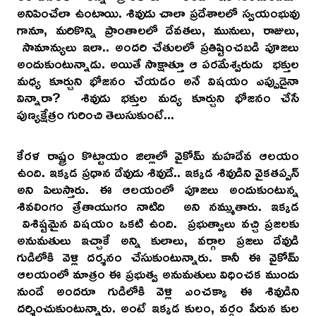
అనిపించేలా ఉంటాయి. శివుడు చాలా ప్రదేశాలలో స్వయంభువు
గానూ, మరికొన్ని ప్రాంతాలలో దేవతలు, మునులు, రాజులు,
సామాన్యులు ఇలా.. అందరి చేతులలో ప్రతిష్టించబడి పూజలు
అందుకుంటున్నాడు. అయితే సాక్షాత్తూ ఆ పరమేశ్వరుడు భక్తుల
మధ్య కూర్చుని భోజనం చేయడం అనే విషయం ఎప్పుడైనా
విన్నారా? శివుడు భక్తుల మద్య కూర్చుని భోజనం చేసే
పుణ్యక్షేత్రం గురించి తెలుసుకుంటే...
కేరళ రాష్ట్రం కొట్టాయం జిల్లాలో వైకోమ్ మహదేవ ఆలయం
ఉంది. ఇక్కడ ప్రధాన దేవుడు శివుడే.. ఇక్కడ శివుడిని వైకతప్పన్
అని పిలుస్తారు. ఈ ఆలయంలో పూజలు అందుకుంటున్న
శివలింగం త్రేతాయుగం నాటిది అని నమ్ముతారు. ఇక్కడ
విశిష్టమైన విషయం ఒకటి ఉంది. ప్రభుత్వాలు వచ్చి ప్రజలకు
అనుమతులు ఇచ్చాకే అన్ని కులాలు, వర్గాల ప్రజలు దేవుడి
గుడిలోకి వెళ్లి దర్శనం చేసుకుంటున్నారు. కానీ ఈ వైకోమ్
ఆలయంలో మాత్రం ఈ ప్రభుత్వ అనుమతులు విధించక ముందు
నుండే అందరూ గుడిలోకి వెళ్లి ఎంచక్కా ఈ శివుడిని
దర్శించుకుంటున్నారు. అంటే ఇక్కడ కులం, వర్గం పేరున కుల