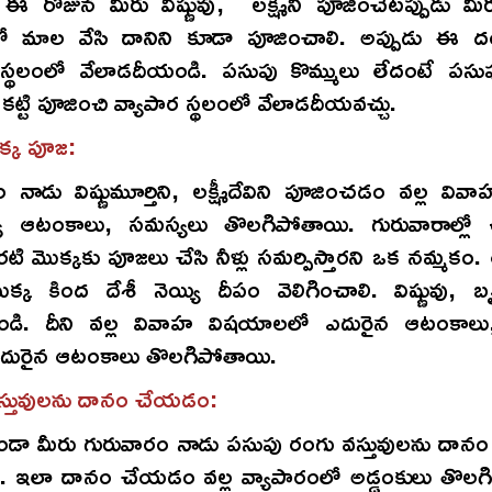
. ఈ రోజున మీరు విష్ణువు, లక్ష్మిని పూజించేటప్పుడు మ
తో మాల వేసి దానిని కూడా పూజించాలి. అప్పుడు ఈ 
 స్థలంలో వేలాడదీయండి. పసుపు కొమ్ములు లేదంటే పసుప
కట్టి పూజించి వ్యాపార స్థలంలో వేలాడదీయవచ్చు.
క్క పూజ:
 నాడు విష్ణుమూర్తిని, లక్ష్మీదేవిని పూజించడం వల్ల వివా
ే ఆటంకాలు, సమస్యలు తొలగిపోతాయి. గురువారాల్ల
టి మొక్కకు పూజలు చేసి నీళ్లు సమర్పిస్తారని ఒక నమ్మకం.
్క కింద దేశీ నెయ్యి దీపం వెలిగించాలి. విష్ణువు, బ
చండి. దీని వల్ల వివాహ విషయాలలో ఎదురైన ఆటంకాల
 ఎదురైన ఆటంకాలు తొలగిపోతాయి.
స్తువులను దానం చేయడం:
ుండా మీరు గురువారం నాడు పసుపు రంగు వస్తువులను దా
ం. ఇలా దానం చేయడం వల్ల వ్యాపారంలో అడ్డంకులు తొలగ