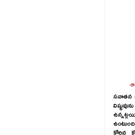
ఆ
సనాతన ధ
విష్ణువు
ఉన్నట్ల
ఉంటుంది.
కోరిన క