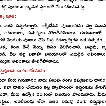
కట్టి పూజించి వ్యాపార స్థలంలో వేలాడదీయవచ్చు.
క్క పూజ:
 నాడు విష్ణుమూర్తిని, లక్ష్మీదేవిని పూజించడం వల్ల వివా
ే ఆటంకాలు, సమస్యలు తొలగిపోతాయి. గురువారాల్ల
టి మొక్కకు పూజలు చేసి నీళ్లు సమర్పిస్తారని ఒక నమ్మకం.
్క కింద దేశీ నెయ్యి దీపం వెలిగించాలి. విష్ణువు, బ
చండి. దీని వల్ల వివాహ విషయాలలో ఎదురైన ఆటంకాల
 ఎదురైన ఆటంకాలు తొలగిపోతాయి.
స్తువులను దానం చేయడం:
ుండా మీరు గురువారం నాడు పసుపు రంగు వస్తువులను దా
ం. ఇలా దానం చేయడం వల్ల వ్యాపారంలో అడ్డంకులు తొలగ
ుండా, మీరు ఉద్యోగ రంగంలో విజయం పొందుతారు. మీరు 
ట్టలు, అరటిపండ్లు లేదా ఇతర పసుపు రంగు వస్తువు