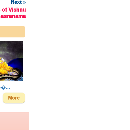
Next »
e of Vishnu
hasranama
ల�...
More