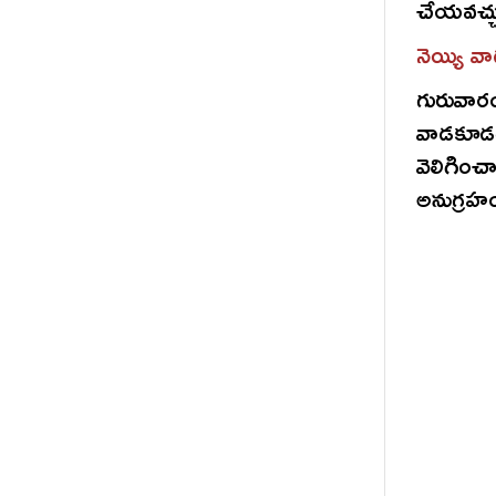
చేయవచ్చ
నెయ్యి వ
గురువార
వాడకూడద
వెలిగించ
అనుగ్రహం