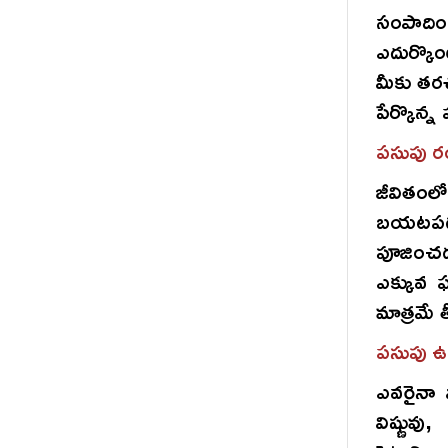
సంపాదిం
ఎదుర్కొం
మీకు తర
పేర్కొన్
పసుపు 
జీవితంలో
బయటపడల
పూజించడ
ఎక్కువ 
మాత్రమే తీ
పసుపు 
ఎవరైనా వ
విష్ణువు