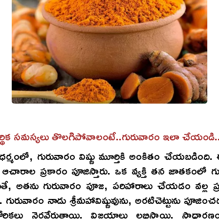
ర్థిక సమస్యలు తొలగిపోవాలంటే..గురువారం ఇలా చేయండి..
ర్మంలో, గురువారం విష్ణు మూర్తికి అంకితం చేయబడింది.
ను ఆచారాల ప్రకారం పూజిస్తారు. ఒక వ్యక్తి తన జాతకంలో 
యితే, అతను గురువారం పూజ, పరిహారాలు చేయడం వల్ల 
 గురువారం నాడు శ్రీమహావిష్ణువును, అరటిచెట్టును పూజించ
ోరికలు నెరవేరుతాయి. విజయాలు లభిస్తాయి. సాధారణం