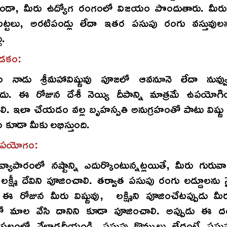
ుండా, మీరు ఉద్యోగ రంగంలో విజయం పొందుతారు. మీరు 
ట్టలు, అరటిపండ్లు లేదా ఇతర పసుపు రంగు వస్తువు
ు.
ాడకం:
ం నాడు శ్రీమహావిష్ణువు పూజలో ఆవనూనె లేదా నువ్
ు. ఈ రోజున దేశీ నెయ్యి దీపాన్ని మాత్రమే ఉపయోగి
ాలి. ఇలా చేయడం వల్ల బృహస్పతి అనుగ్రహంతో పాటు విష్ణు మ
 కూడా మీకు లభిస్తుంది.
ఉపయోగం:
్యాపారంలో నష్టాన్ని ఎదుర్కొంటున్నట్లయితే, మీరు గురు
, లక్ష్మీ దేవిని పూజించాలి. తర్వాత పసుపు రంగు లడ్డూలను న
. ఈ రోజున మీరు విష్ణువు, లక్ష్మిని పూజించేటప్పుడు మ
తో మాల వేసి దానిని కూడా పూజించాలి. అప్పుడు ఈ 
 స్థలంలో వేలాడదీయండి. పసుపు కొమ్ములు లేదంటే పసుప