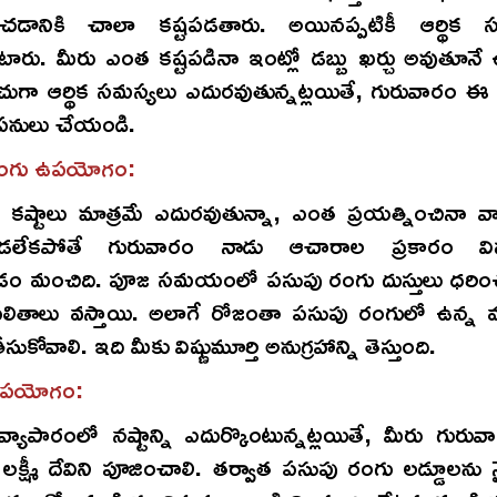
చడానికి చాలా కష్టపడతారు. అయినప్పటికీ ఆర్థిక సంక్
టారు. మీరు ఎంత కష్టపడినా ఇంట్లో డబ్బు ఖర్చు అవుతూనే
చుగా ఆర్థిక సమస్యలు ఎదురవుతున్నట్లయితే, గురువారం 
న పనులు చేయండి.
రంగు ఉపయోగం:
 కష్టాలు మాత్రమే ఎదురవుతున్నా, ఎంత ప్రయత్నించినా వ
ేకపోతే గురువారం నాడు ఆచారాల ప్రకారం విష్ణుమ
ం మంచిది. పూజ సమయంలో పసుపు రంగు దుస్తులు ధరిం
ఫలితాలు వస్తాయి. అలాగే రోజంతా పసుపు రంగులో ఉన్న వస
సుకోవాలి. ఇది మీకు విష్ణుమూర్తి అనుగ్రహాన్ని తెస్తుంది.
ఉపయోగం:
్యాపారంలో నష్టాన్ని ఎదుర్కొంటున్నట్లయితే, మీరు గురు
, లక్ష్మీ దేవిని పూజించాలి. తర్వాత పసుపు రంగు లడ్డూలను న