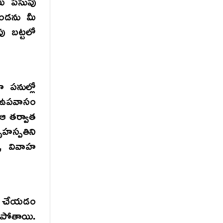
ీరు పసుపు
దండను మీ
ు బట్టలో
హ పనుల్లో
ో ఉపవాసం
 ఆ తర్వాత
ృహస్పతిని
ు, వివాహ
నం చేయడం
ిపోతాయి.