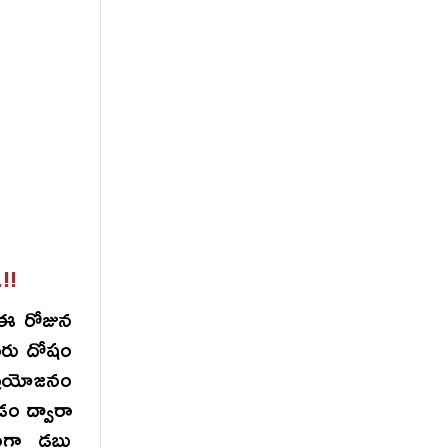
!!
 ఈ రోజున
గురు దోషం
ప్రయోజనం
డం ద్వారా
గా డబ్బు