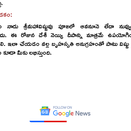
ు.
ాడకం:
ం నాడు శ్రీమహావిష్ణువు పూజలో ఆవనూనె లేదా నువ్
ు. ఈ రోజున దేశీ నెయ్యి దీపాన్ని మాత్రమే ఉపయోగి
ాలి. ఇలా చేయడం వల్ల బృహస్పతి అనుగ్రహంతో పాటు విష్ణు మ
 కూడా మీకు లభిస్తుంది.