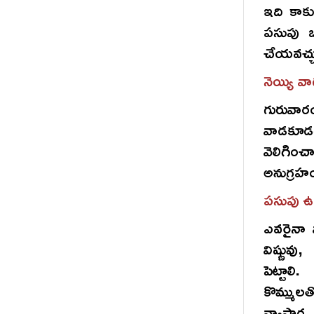
ఇది కాక
పసుపు బ
చేయవచ్చ
నెయ్యి వ
గురువార
వాడకూడద
వెలిగించ
అనుగ్రహం
పసుపు 
ఎవరైనా వ
విష్ణువు
పెట్టాలి
కొమ్ముల
వ్యాపార