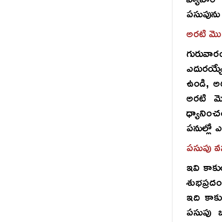
పసుపును 
అరటి మొ
గురువారం
ఎదురయ్య
ఉండి, అర
అరటి మొక
ధ్యానిం
పనుల్లో
పసుపు వ
ఇవి కాక
శుభప్రద
ఇది కాక
పసుపు బ