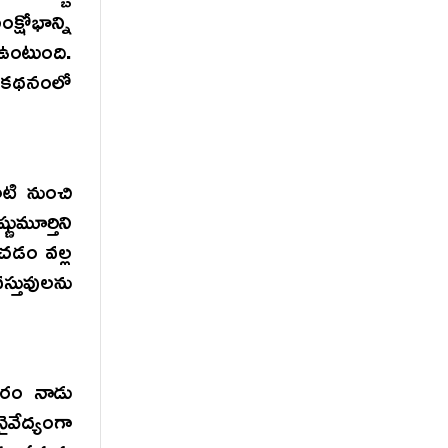
షోభాన్ని
 ఉంటుంది.
ఈ కథనంలో
ాటి నుంచి
ూర్తిని
చడం వల్ల
్తువులను
వారం నాడు
ైవేద్యంగా