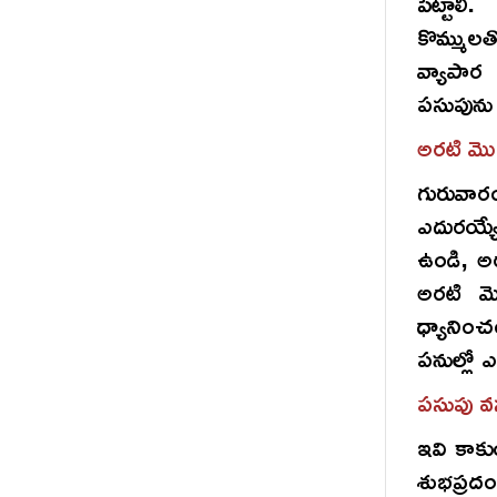
పెట్టాలి
కొమ్ముల
వ్యాపార
పసుపును 
అరటి మొ
గురువారం
ఎదురయ్య
ఉండి, అర
అరటి మొక
ధ్యానిం
పనుల్లో
పసుపు వ
ఇవి కాక
శుభప్రద