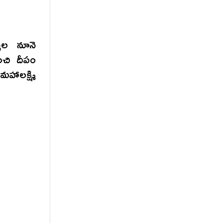
వుల నూనె
ంచి దీపం
హాలక్ష్మి