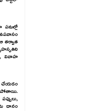
హ పనుల్లో
ో ఉపవాసం
 ఆ తర్వాత
ృహస్పతిని
ు, వివాహ
నం చేయడం
ిపోతాయి.
పప్పులు,
లను దానం