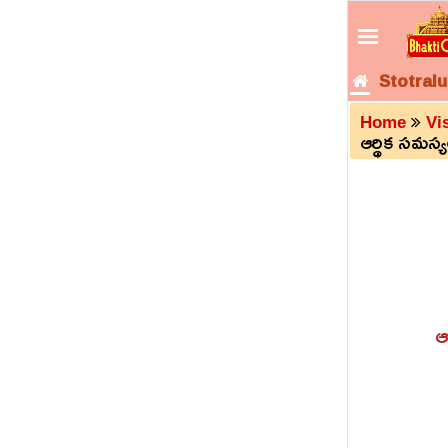
Stotralu
Home
Vi
ఆర్థిక సమస
ఆ