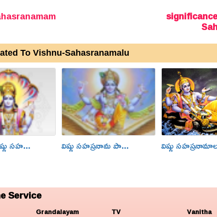
ahasranamam
significanc
Sa
lated To Vishnu-Sahasranamalu
ష్ణు సహ...
విష్ణు సహస్రనామ పా...
విష్ణు సహస్రనామా
e Service
Grandalayam
TV
Vanitha