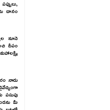
పప్పులు,
లను దానం
వుల నూనె
ంచి దీపం
హాలక్ష్మి
వారం నాడు
ైవేద్యంగా
ీరు పసుపు
దండను మీ
ు బట్టలో