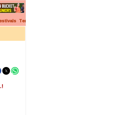
estivals
Temples
Audio
Video
Archives
.!