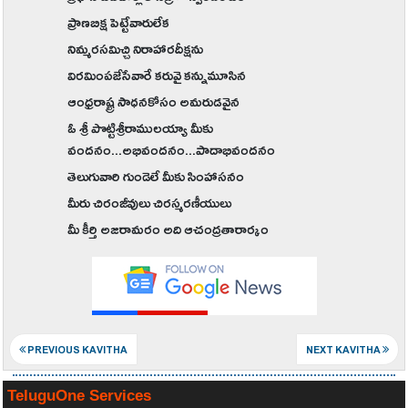
ప్రాణబిక్ష ‌పెట్టేవారులేక
నిమ్మరసమిచ్చి నిరాహారదీక్షను
విరమింపజేసేవారే కరువై కన్నుమూసిన
ఆంధ్రరాష్ట్ర సాధనకోసం అమరుడవైన
ఓ శ్రీ పొట్టిశ్రీరాములయ్యా మీకు
వందనం...అభివందనం...పాదాభివందనం
తెలుగువారి గుండెలే మీకు సింహాసనం
మీరు చిరంజీవులు చిరస్మరణీయులు
మీ కీర్తి అజరామరం అది ఆచంద్రతారార్కం
PREVIOUS KAVITHA
NEXT KAVITHA
TeluguOne Services