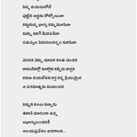
పిన్న వయసులోనే
పుట్టిన బిడ్డను కోల్పోయినా
కట్టుకున్న భార్య కన్నుమూసినా
మిన్ను విరిగి మీదపడినా
సమస్యల పిడుగులవర్షం కురిసినా
వెరవక వెన్ను చూపక కలత చెందక
కారుచీకట్లో కూర్చొని కన్నీరు కార్చక
కరుణ దయలేదని కర్త కర్మ క్రియయైన
ఆ పరమాత్మను నిందించక
కమ్మని కలలు కన్నాడు
ఊరికి దూరంగా ఉన్న
అభాగ్యులందరికీ
ఆలయప్రవేశం జరగాలని...