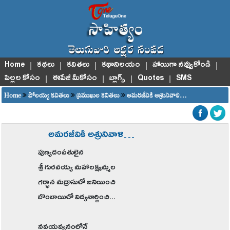
Home
|
కథలు
|
కవితలు
|
కథానిలయం
|
హాయిగా నవ్వుకోండి
|
పిల్లల కోసం
|
ఈపేజీ మీకోసం
|
బ్లాగ్స్
|
Quotes
|
SMS
Home
పోలయ్య కవితలు
ప్రముఖుల కవితలు
అమరజీవికి అశ్రునివాళి…
అమరజీవికి అశ్రునివాళి…
పుణ్యదంపతులైన
శ్రీ గురవయ్య మహాలక్ష్మమ్మల
గర్భాన మద్రాసులో జనియించి
బొంబాయిలో విద్యనార్జించి...
నవయవ్వనంలోనే