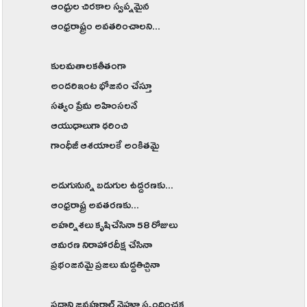
ఆంధ్రుల చిరకాల స్వప్నమైన
ఆంధ్రరాష్ట్రం అవతరించాలని...
కులమతాలకతీతంగా
అందరిఇంట భోజనం చేస్తూ
సత్యం ప్రేమ అహింసలనే
ఆయుధాలుగా ధరించి
గాంధీజీ ఆశయాలకే అంకితమై
అడుగునున్న బడుగుల ఉద్దరణకు...
ఆంధ్రరాష్ట్ర అవతరణకు...
అహర్నిశలు కృషిచేసినా 58 రోజులు
ఆమరణ నిరాహారదీక్ష చేసినా
ప్రభంజనమై ప్రజలు మద్దతిచ్చినా
ప్రధాని జవహర్లాల్ నెహ్రూ స్పందించక