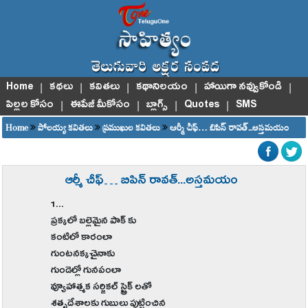
Home
|
కథలు
|
కవితలు
|
కథానిలయం
|
హాయిగా నవ్వుకోండి
|
పిల్లల కోసం
|
ఈపేజీ మీకోసం
|
బ్లాగ్స్
|
Quotes
|
SMS
Home
పోలయ్య కవితలు
ప్రముఖుల కవితలు
ఆర్మీ చీఫ్… బిపిన్ రావత్...అస్తమయం
ఆర్మీ చీఫ్… బిపిన్ రావత్...అస్తమయం
1...
ప్రక్కలో బల్లెమైన పాక్ కు
కంటిలో కారంలా
గుంటనక్కచైనాకు
గుండెల్లో గునపంలా
వ్యూహాత్మక సర్జికల్ ‌స్ర్టైక్ లతో
శతృదేశాలకు గుబులు పుట్టించిన