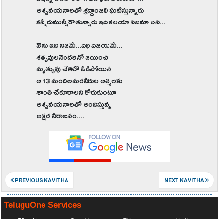
అశృనయనాలతో శ్రద్ధాంజలి ఘటిస్తున్నారు
కన్నీరుమున్నీరౌతున్నారు ఇది కలయా నిజమా అని...
ఔను ఇది నిజమే...విధి విజయమే...
శతృవులనెందరినో జయించి
మృత్యువు చేతిలో ఓడిపోయిన
ఆ 13 మందిఅమరవీరుల ఆత్మలకు
శాంతి చేకూరాలని కోరుకుంటూ
అశృనయనాలతో అందిస్తున్న
అక్షర నీరాజనం....
PREVIOUS KAVITHA
NEXT KAVITHA
TeluguOne Services