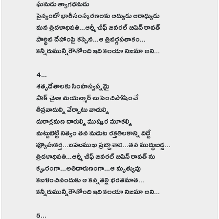
ఘనుడు త్యాగధనుడు
సైన్యంలో భారీసంస్కరణలకు ఆద్యుడు ఆరాధ్యుడు
మన త్రిదళాధిపతి...ఆర్మీ చీఫ్ ‌జనరల్ బిపిన్ రావత్
పార్థివ దేహాంపై కప్పిన...ఆ త్రివర్ణపతాకం...
కన్నీరుమున్నీరౌతోంది ఇది కలయా నిజమా అని...
4...
శతృదేశాలకు సింహస్వప్నమై
పాక్‌ చైనా మయన్మార్ లు పెంచిపోషించే
తీవ్రవాదుల్ని వేర్పాటు వాదుల్ని
దురాక్రమణ దారుల్ని ముష్కర మూకల్ని
మట్టుబెట్టి నిత్యం తన నుదుట రక్తతిలకాన్ని దిద్దే
వ్యూహకర్త...బహుముఖ ప్రజ్ఞాశాలి...తన ముద్దుబిడ్డ...
త్రిదళాధిపతి...ఆర్మీ చీఫ్ జనరల్ బిపిన్ రావత్ ను
కౄరంగా...అతిదారుణంగా...ఆ మృత్యువు
కబళించినందుకు ఆ కన్నతల్లి భరతమాత...
కన్నీరుమున్నీరౌతోంది ఇది కలయా నిజమా అని...
5...