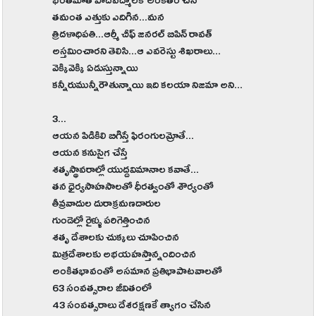
భరతమాత పాదపద్మాలకే అంకితం చేసి
తమంత ఎత్తుకు ఎదిగిన...మన
త్రిదళాధిపతి...ఆర్మీ చీఫ్ జనరల్ బిపిన్ రావత్
అస్తమించారని తెలిసి...ఆ ఎవరెస్టు శిఖరాలు...
వెక్కివెక్కి ఏడుస్తున్నాయి
కన్నీరుమున్నీరౌతున్నాయి ఇది కలయా నిజమా అని...
3...
ఆయన పిడికిలి బిగిస్తే ఫిరంగులమ్రోతే...
ఆయన కనుసైగ చేస్తే
శతృస్థావరాల్లో యుద్దవిమానాల కవాతే...
తన ధైర్యసాహసాలతో ధీరత్వంతో శౌర్యంతో
తీవ్రవాదుల దురాక్రమణదారుల
గుండెల్లో రైళ్ళు పరిగెత్తించిన
శతృ దేశాలకు చుక్కలు చూపించిన
మిత్రదేశాలకు అభయహస్తాన్నందించిన
అంకితభావంతో అసమాన ప్రతిభాపాటవాలతో
63 సంవత్సరాల జీవితంలో
43 సంవత్సరాలు దేశరక్షణకే త్యాగం చేసిన