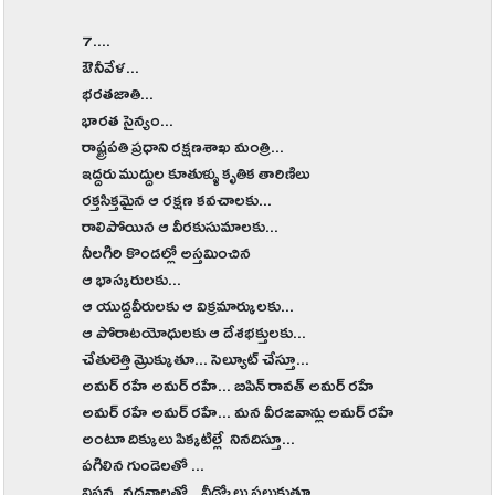
7....
ఔనీవేళ...
భరతజాతి...
భారత సైన్యం...
రాష్ట్రపతి ప్రధాని రక్షణశాఖ మంత్రి...
ఇద్దరు ముద్దుల కూతుళ్ళు కృతిక తారిణిలు
రక్తసిక్తమైన ఆ రక్షణ కవచాలకు...
రాలిపోయిన ఆ వీరకుసుమాలకు...
నీలగిరి కొండల్లో అస్తమించిన
ఆ భాస్కరులకు...
ఆ యుద్దవీరులకు ఆ విక్రమార్కులకు...
ఆ పోరాటయోధులకు ఆ దేశభక్తులకు...
చేతులెత్తి మ్రొక్కుతూ... సెల్యూట్ చేస్తూ...
అమర్ రహే అమర్ రహే... బిపిన్ రావత్ అమర్ రహే
అమర్ రహే అమర్ రహే... మన వీరజవాన్లు అమర్ రహే
అంటూ దిక్కులు పిక్కటిల్లే నినదిస్తూ...
పగిలిన గుండెలతో ...
విషన్న వదనాలతో...వీడ్కోలు పలుకుతూ...