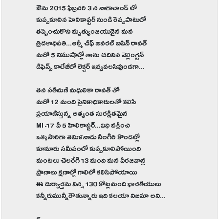
ఔను 2015 ఫిబ్రవరి 3 న నాగాలాండ్ లో
కుప్పకూలిన హెలికాప్టర్ నుండి రెప్పపాటులో
తప్పించుకొని మృత్యుంజయుడైన మన
త్రిదళాధిపతి...ఆర్మీ చీఫ్ జనరల్ బిపిన్ రావత్
మరో 5 నిముషాల్లో తాను చదివిన వెల్లింగ్టన్
డిఫెన్స్ కాలేజీ‌లో లెక్చర్ ఇవ్వవలసివుండగా...
తన సతీమణి మధులికా రావత్ తో
మరో 12 మంది సైనికాధికారులతో కలిసి
ప్రయాణిస్తున్న అత్యంత సురక్షితమైన
MI -17 వీ 5 హెలికాప్టర్...విధి వక్రించి
ఒక్కసారిగా తమిళనాడు నీలగిరి కొండల్లో
కూనూరు సమీపంలో కుప్పకూలిపోయింది
మంటలు చెలరేగి 13 మంది మన వీరజవాన్ల
ప్రాణాలు క్షణాల్లో గాలిలో కలిసిపోయాయి
ఈ దుర్వార్తను విన్న 130 కోట్లమంది భారతీయులు
కన్నీరుమున్నీరౌతున్నారు ఇది కలయా నిజమా అని...