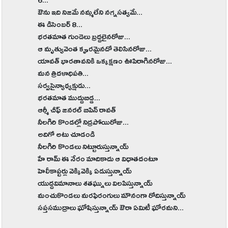
6...
ఔను ఇది నిజమే నమ్మలేని నగ్నసత్యమే...
ఈ డిసెంబర్ 8...
భరతమాత గుండెలు బ్రద్దలైనరోజు...
ఆ మృత్యువెంత కౄరమైనదో తెలిసినరోజు...
యావత్ భారతావనికి ఒక్కక్షణం ఊపిరాగినరోజు...
మన త్రిదళాధిపతి...
సర్వసైన్యాధ్యక్షుడు...
భరతమాత ముద్దుబిడ్డ...
ఆర్మీ చీఫ్ జనరల్ బిపిన్ రావత్
నీలగిరి కొండల్లో నిద్రపోయిరోజు...
అదిగో అటు చూడండి
నీలగిరి కొండలు నిట్టూరుస్తున్నాయ్
హే రామ్ ఈ నేరం మాదికాదు ఆ విధాతదంటూ
హెలీకాప్టర్లు వెక్కివెక్కి ఏడుస్తున్నాయ్
యుద్దవిమానాలు శతఘ్నులు విలపిస్తున్నాయ్
మంచుకొండలు మరఫిరంగులు మౌనంగా రోదిస్తున్నాయ్
సప్తసముద్రాలు ఘోషిస్తున్నాయ్ ఔరా ఏమిటీ ఘోరమని...