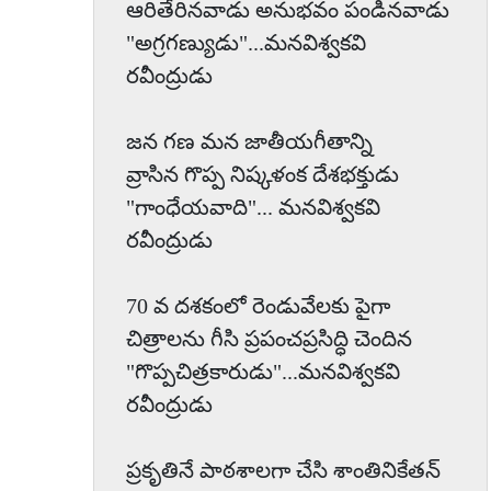
ఆరితేరినవాడు అనుభవం పండినవాడు
"అగ్రగణ్యుడు"...మనవిశ్వకవి
రవీంద్రుడు
జన గణ మన జాతీయగీతాన్ని
వ్రాసిన గొప్ప నిష్కళంక దేశభక్తుడు
"గాంధేయవాది"... మనవిశ్వకవి
రవీంద్రుడు
70 వ దశకంలో రెండువేలకు పైగా
చిత్రాలను గీసి ప్రపంచప్రసిద్ధి చెందిన
"గొప్పచిత్రకారుడు"...మనవిశ్వకవి
రవీంద్రుడు
ప్రకృతినే పాఠశాలగా చేసి శాంతినికేతన్