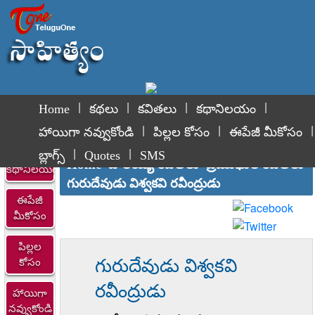
|
|
|
|
Home
కథలు
కవితలు
కథానిలయం
|
|
|
హాయిగా నవ్వుకోండి
పిల్లల కోసం
ఈపేజీ మీకోసం
|
|
బ్లాగ్స్
Quotes
SMS
Home
పోలయ్య కవితలు
ప్రముఖుల కవితలు
కథానిలయం
గురుదేవుడు విశ్వకవి రవీంద్రుడు
ఈపేజీ
మీకోసం
పిల్లల
గురుదేవుడు విశ్వకవి
కోసం
రవీంద్రుడు
హాయిగా
నవ్వుకోండి