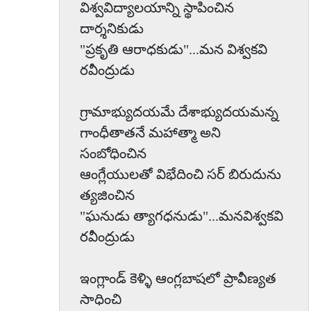
విశ్వవిద్యాలయాన్ని స్థాపించిన
దార్శనికుడు
"ప్రకృతి ఆరాధకుడు"...మన విశ్వకవి
రవీంద్రుడు
గ్రామాభ్యుదయమే దేశాభ్యుదయమన్న
గాంధీతాతనే మహాత్మా అని
సంబోధించిన
ఆంగ్లేయులతో విభేదించి సర్ బిరుదును
త్యజించిన
"ఘనుడు త్యాగధనుడు"...మనవిశ్వకవి
రవీంద్రుడు
ఇంగ్లాండ్ కెళ్ళి ఆంగ్లబాషలో ప్రావీణ్యత
సాధించి