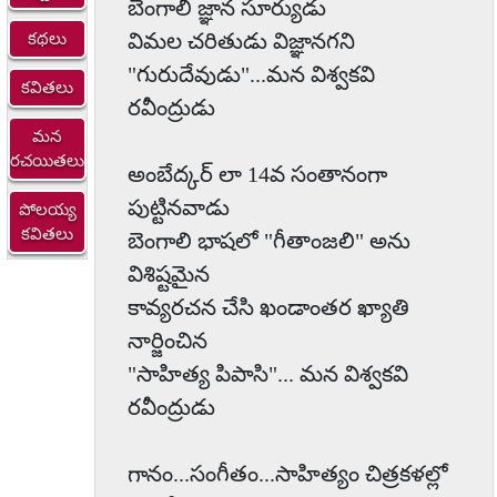
బెంగాలీ జ్ఞాన సూర్యుడు
విమల చరితుడు విజ్ఞానగని
కథలు
"గురుదేవుడు"...మన విశ్వకవి
కవితలు
రవీంద్రుడు
మన
రచయితలు
అంబేద్కర్ లా 14వ సంతానంగా
పుట్టినవాడు
పోలయ్య
కవితలు
బెంగాలి భాషలో "గీతాంజలి" అను
విశిష్టమైన
కావ్యరచన చేసి ఖండాంతర ఖ్యాతి
నార్జించిన
"సాహిత్య పిపాసి"... మన విశ్వకవి
రవీంద్రుడు
గానం...సంగీతం...సాహిత్యం చిత్రకళల్లో