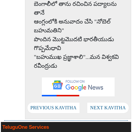
బెంగాలీలో తాను రచించిన పద్యాలను
తానే
ఆంగ్లంలోకి అనువాదం చేసి "నోబెల్
బహుమతిని"
పొందిన మొట్టమొదటి భారతీయుడు
గొప్పమేధావి
"బహుముఖ ప్రజ్ఞాశాలి"...మన విశ్వకవి
రవీంద్రుడు
PREVIOUS KAVITHA
NEXT KAVITHA
TeluguOne Services